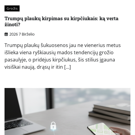
Grožis
Trumpų plaukų kirpimas su kirpčiukais: ką verta
žinoti?
2026 7 Birželio
Trumpų plaukų šukuosenos jau ne vienerius metus
išlieka viena ryškiausių mados tendencijų grožio
pasaulyje, o pridėjus kirpčiukus, šis stilius įgauna
visiškai naują, drąsų ir itin […]