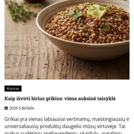
Maistas
Kaip išvirti birius grikius: viena auksinė taisyklė
2026 5 Birželio
Grikiai yra vienas labiausiai vertinamų, maistingiausių ir
universaliausių produktų daugelio mūsų virtuvėje. Tai
puikus sudėtinių angliavandenių, skaidulų, augalinių