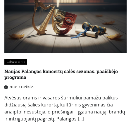
Laisvalaikis
Naujas Palangos koncertų salės sezonas: paaiškėjo
programa
2026 7 Birželio
Atvėsus orams ir vasaros šurmuliui pamažu palikus
didžiausią šalies kurortą, kultūrinis gyvenimas čia
anaiptol nesustoja, o priešingai – įgauna naują, brandų
ir intriguojantį pagreitį. Palangos […]