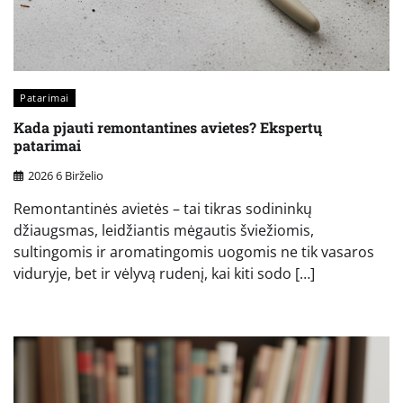
Patarimai
Kada pjauti remontantines avietes? Ekspertų
patarimai
2026 6 Birželio
Remontantinės avietės – tai tikras sodininkų
džiaugsmas, leidžiantis mėgautis šviežiomis,
sultingomis ir aromatingomis uogomis ne tik vasaros
viduryje, bet ir vėlyvą rudenį, kai kiti sodo […]