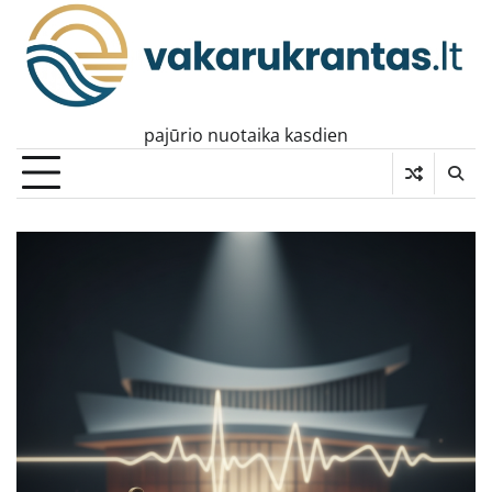
Skip
to
content
pajūrio nuotaika kasdien