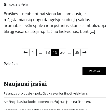
2026 4 Birželio
Braškės – neabejotinai viena laukiamiausių ir
mėgstamiausių uogų daugelyje sodų. Jų saldus
aromatas, ryški spalva ir tirpstantis skonis simbolizuoja
tikrąjį vasaros atėjimą. Tačiau kiekvienas, bent […]
Įrašų
1
…
18
19
20
…
38
puslapiavimas
Paieška
Paieška
Naujausi įrašai
Palangos oro uoste – pokyčiai: ką svarbu žinoti keleiviams
Amžinoji klasika: kodėl „Romeo ir Džuljeta“ jaudina šiandien?
Kampiniai virtuvės baldai: patarimai, kaip išnaudoti erdvę