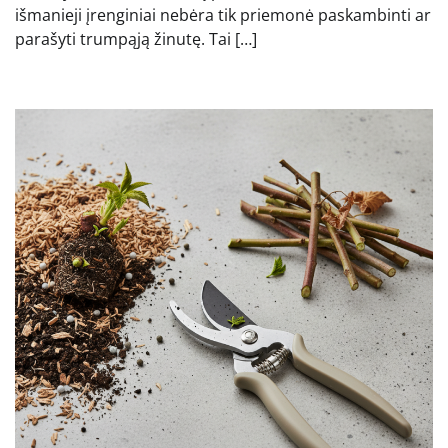
išmanieji įrenginiai nebėra tik priemonė paskambinti ar
parašyti trumpąją žinutę. Tai […]