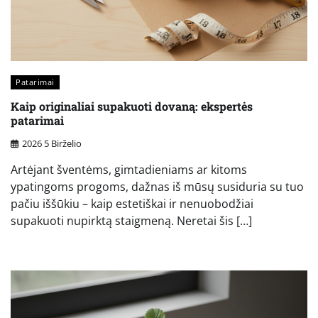
Patarimai
Kaip originaliai supakuoti dovaną: ekspertės
patarimai
2026 5 Birželio
Artėjant šventėms, gimtadieniams ar kitoms
ypatingoms progoms, dažnas iš mūsų susiduria su tuo
pačiu iššūkiu – kaip estetiškai ir nenuobodžiai
supakuoti nupirktą staigmeną. Neretai šis […]