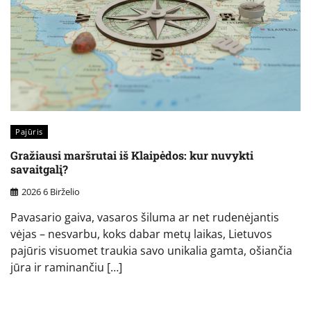
Pajūris
Gražiausi maršrutai iš Klaipėdos: kur nuvykti
savaitgalį?
2026 6 Birželio
Pavasario gaiva, vasaros šiluma ar net rudenėjantis
vėjas – nesvarbu, koks dabar metų laikas, Lietuvos
pajūris visuomet traukia savo unikalia gamta, ošiančia
jūra ir raminančiu […]