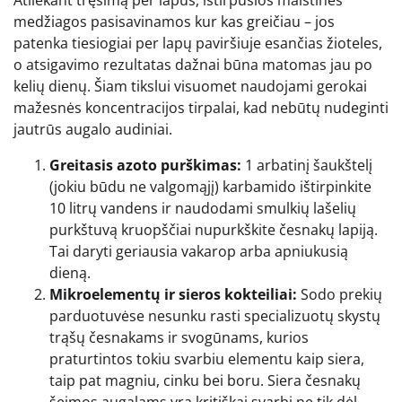
Atliekant tręšimą per lapus, ištirpusios maistinės
medžiagos pasisavinamos kur kas greičiau – jos
patenka tiesiogiai per lapų paviršiuje esančias žioteles,
o atsigavimo rezultatas dažnai būna matomas jau po
kelių dienų. Šiam tikslui visuomet naudojami gerokai
mažesnės koncentracijos tirpalai, kad nebūtų nudeginti
jautrūs augalo audiniai.
Greitasis azoto purškimas:
1 arbatinį šaukštelį
(jokiu būdu ne valgomąjį) karbamido ištirpinkite
10 litrų vandens ir naudodami smulkių lašelių
purkštuvą kruopščiai nupurkškite česnakų lapiją.
Tai daryti geriausia vakarop arba apniukusią
dieną.
Mikroelementų ir sieros kokteiliai:
Sodo prekių
parduotuvėse nesunku rasti specializuotų skystų
trąšų česnakams ir svogūnams, kurios
praturtintos tokiu svarbiu elementu kaip siera,
taip pat magniu, cinku bei boru. Siera česnakų