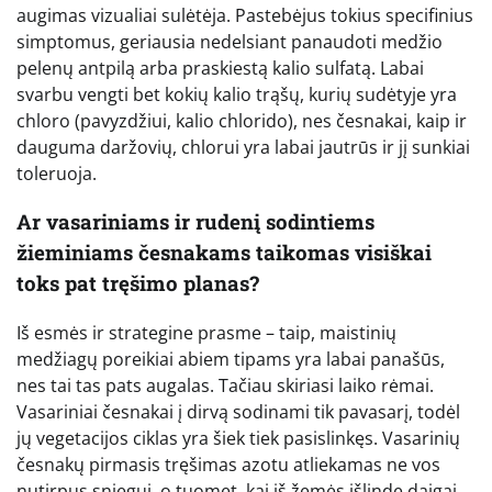
augimas vizualiai sulėtėja. Pastebėjus tokius specifinius
simptomus, geriausia nedelsiant panaudoti medžio
pelenų antpilą arba praskiestą kalio sulfatą. Labai
svarbu vengti bet kokių kalio trąšų, kurių sudėtyje yra
chloro (pavyzdžiui, kalio chlorido), nes česnakai, kaip ir
dauguma daržovių, chlorui yra labai jautrūs ir jį sunkiai
toleruoja.
Ar vasariniams ir rudenį sodintiems
žieminiams česnakams taikomas visiškai
toks pat tręšimo planas?
Iš esmės ir strategine prasme – taip, maistinių
medžiagų poreikiai abiem tipams yra labai panašūs,
nes tai tas pats augalas. Tačiau skiriasi laiko rėmai.
Vasariniai česnakai į dirvą sodinami tik pavasarį, todėl
jų vegetacijos ciklas yra šiek tiek pasislinkęs. Vasarinių
česnakų pirmasis tręšimas azotu atliekamas ne vos
nutirpus sniegui, o tuomet, kai iš žemės išlindę daigai