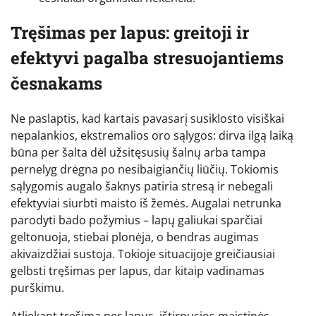
Tręšimas per lapus: greitoji ir
efektyvi pagalba stresuojantiems
česnakams
Ne paslaptis, kad kartais pavasarį susiklosto visiškai
nepalankios, ekstremalios oro sąlygos: dirva ilgą laiką
būna per šalta dėl užsitęsusių šalnų arba tampa
pernelyg drėgna po nesibaigiančių liūčių. Tokiomis
sąlygomis augalo šaknys patiria stresą ir nebegali
efektyviai siurbti maisto iš žemės. Augalai netrunka
parodyti bado požymius – lapų galiukai sparčiai
geltonuoja, stiebai plonėja, o bendras augimas
akivaizdžiai sustoja. Tokioje situacijoje greičiausiai
gelbsti tręšimas per lapus, dar kitaip vadinamas
purškimu.