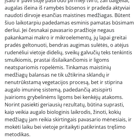
įšalo ir paviršiuje pasirodo pirmieji tvirti, žali daigeliai,
augalas išeina iš ramybės būsenos ir pradeda aktyviai
naudoti dirvoje esančias maistines medžiagas. Būtent
šiuo laikotarpiu padedamas esminis pamatas būsimam
derliui. Jei česnakai pavasario pradžioje negaus
pakankamai makro ir mikroelementų, jų lapai greitai
pradės geltonuoti, bendras augimas sulėtės, o atėjus
rudenėliui vietoje didelių, sveikų galvučių teks tenkintis
smulkiomis, prastai išsilaikančiomis ir ligoms
neatspariomis ropelėmis. Tinkamas maistinių
medžiagų balansas ne tik užtikrina sklandų ir
nenutrūkstamą vegetacijos procesą, bet ir stiprina
augalo imuninę sistemą, padedančią atsispirti
įvairioms grybelinėms ligoms bei kenkėjų atakoms.
Norint pasiekti geriausių rezultatų, būtina suprasti,
kaip veikia augalo biologinis laikrodis, žinoti, kokių
medžiagų jam reikia skirtingais pavasario mėnesiais, ir
mokėti laiku bei vietoje pritaikyti patikrintas tręšimo
metodikas.