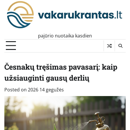
Skip
to
content
pajūrio nuotaika kasdien
Česnakų tręšimas pavasarį: kaip
užsiauginti gausų derlių
Posted on
2026 14 gegužės