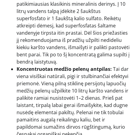
patikimiausias klasikinis mineralinis derinys. Į 10
litrų vandens talpą įdėkite 2 šaukštus
superfosfato ir 1 šaukštą kalio sulfato. Reikėtų
atkreipti dėmesį, kad superfosfatas šaltame
vandenyje tirpsta itin prastai. Dėl šios priežasties
jį rekomenduojama iš pradžių užpilti nedideliu
kiekiu karšto vandens, išmaišyti ir palikti pastovėti
bent parai. Tik po to šį koncentratą galima supilti į
bendrą laistytuvą.
Koncentruotas medžio pelenų antpilas:
Tai dar
viena visiškai natūrali, pigi ir stulbinančiai efektyvi
priemonė. Vieną pilną stiklinę persijotų lapuočių
medžių pelenų užpilkite 10 litrų karšto vandens ir
palikite ramiai nusistovėti 1–2 dienas. Prieš pat
laistant, tirpalą labai gerai išmaišykite, kad dugne
nusėdę elementai pakiltų. Pelenai ne tik tobulai
pamaitins augalą reikalingu kaliu, bet ir
papildomai sumažins dirvos rūgštingumą, kurio
česnakai organiškai nekenčia.