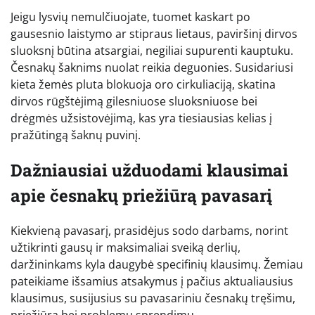
Jeigu lysvių nemulčiuojate, tuomet kaskart po
gausesnio laistymo ar stipraus lietaus, paviršinį dirvos
sluoksnį būtina atsargiai, negiliai supurenti kauptuku.
Česnakų šaknims nuolat reikia deguonies. Susidariusi
kieta žemės pluta blokuoja oro cirkuliaciją, skatina
dirvos rūgštėjimą gilesniuose sluoksniuose bei
drėgmės užsistovėjimą, kas yra tiesiausias kelias į
pražūtingą šaknų puvinį.
Dažniausiai užduodami klausimai
apie česnakų priežiūrą pavasarį
Kiekvieną pavasarį, prasidėjus sodo darbams, norint
užtikrinti gausų ir maksimaliai sveiką derlių,
daržininkams kyla daugybė specifinių klausimų. Žemiau
pateikiame išsamius atsakymus į pačius aktualiausius
klausimus, susijusius su pavasariniu česnakų tręšimu,
priežiūra bei problemų sprendimu.