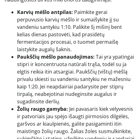
Karvių mėšlo antpilas:
Paimkite gerai
perpuvusio karvių mėšlo ir sumaišykite jį su
vandeniu santykiu 1:10. Palikite šį mišinį bent
kelias dienas pastovėti, kad prasidėtų
fermentacijos procesai, o tuomet permaišę
laistykite augalų šaknis.
Paukščių mėšlo panaudojimas:
Tai yra ypatingai
stipri ir koncentruota natūrali trąša, todėl su ja
elgtis reikia itin atsargiai. Paukščių (vištų) mėšlą
privalu skiesti su vandeniu santykiu ne mažesniu
kaip 1:20. Jei neapdairiai padarysite per stiprų
tirpalą, neabejotinai nudeginsite augalus ir
sugadinsite derlių.
Žolių raugo gamyba:
Jei pavasaris kiek vėlyvesnis
ir patvoriais jau spėjo išaugti pirmosios dilgėlės,
garšvos ar kiaulpienės, galite pasigaminti itin
maistingo žolių raugo. Žalias žoles susmulkinkite,
sukimškite į statinę, užpilkite vandeniu ir sandariai