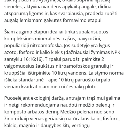
sieneles, aktyvina vandens apykaitą augale, didina
atsparumą ligoms ir, kas svarbiausia, pradeda ruošti
augalą lemiamam galvutės formavimo etapui.
Šiam augimo etapui idealiai tinka subalansuotos
kompleksinės mineralinės trąšos, pavyzdžiui,
populiarioji nitroamofoska. Jos sudėtyje yra lygus
azoto, fosforo ir kalio kiekis (dažniausiai žymimas NPK
santykiu 16:16:16). Tirpalui paruošti paimkite 2
valgomuosius šaukštus nitroamofoskos granulių ir
kruopščiai ištirpinkite 10 litrų vandens. Laistymo norma
išlieka standartinė – apie 10 litrų paruošto tirpalo
vienam kvadratiniam metrui česnakų ploto.
Puoselėjant ekologinį daržą, antrajam tręšimui galima
ir netgi rekomenduojama naudoti medžio pelenų ir
komposto arbatos derinį. Medžio pelenai nuo seno
žinomi kaip vienas geriausių natūralaus kalio, fosforo,
kalcio, magnio ir daugybės kitų vertingų