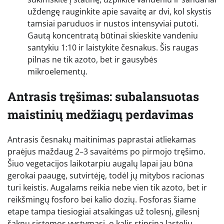
uždengę rauginkite apie savaitę ar dvi, kol skystis
tamsiai paruduos ir nustos intensyviai putoti.
Gautą koncentratą būtinai skieskite vandeniu
santykiu 1:10 ir laistykite česnakus. Šis raugas
pilnas ne tik azoto, bet ir gausybės
mikroelementų.
Antrasis tręšimas: subalansuotas
maistinių medžiagų perdavimas
Antrasis česnakų maitinimas paprastai atliekamas
praėjus maždaug 2–3 savaitėms po pirmojo tręšimo.
Šiuo vegetacijos laikotarpiu augalų lapai jau būna
gerokai paaugę, sutvirtėję, todėl jų mitybos racionas
turi keistis. Augalams reikia nebe vien tik azoto, bet ir
reikšmingų fosforo bei kalio dozių. Fosforas šiame
etape tampa tiesiogiai atsakingas už tolesnį, gilesnį
šaknų sistemos vystymąsi, o kalis stiprina ląstelių