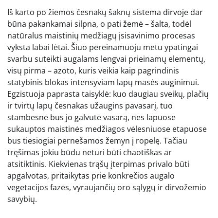
Iš karto po žiemos česnakų šaknų sistema dirvoje dar
būna pakankamai silpna, o pati žemė – šalta, todėl
natūralus maistinių medžiagų įsisavinimo procesas
vyksta labai lėtai. Šiuo pereinamuoju metu ypatingai
svarbu suteikti augalams lengvai prieinamų elementų,
visų pirma – azoto, kuris veikia kaip pagrindinis
statybinis blokas intensyviam lapų masės auginimui.
Egzistuoja paprasta taisyklė: kuo daugiau sveikų, plačių
ir tvirtų lapų česnakas užaugins pavasarį, tuo
stambesnė bus jo galvutė vasarą, nes lapuose
sukauptos maistinės medžiagos vėlesniuose etapuose
bus tiesiogiai pernešamos žemyn į ropelę. Tačiau
tręšimas jokiu būdu neturi būti chaotiškas ar
atsitiktinis. Kiekvienas trąšų įterpimas privalo būti
apgalvotas, pritaikytas prie konkrečios augalo
vegetacijos fazės, vyraujančių oro sąlygų ir dirvožemio
savybių.