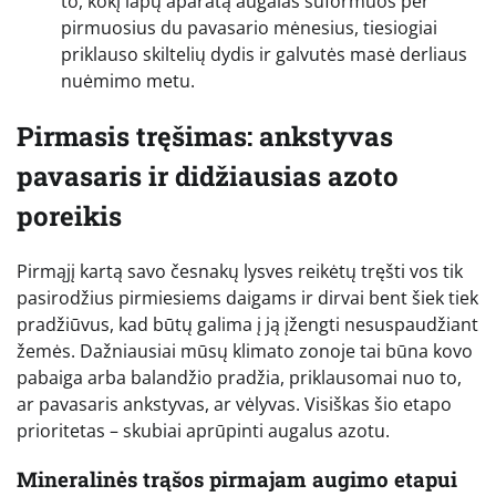
to, kokį lapų aparatą augalas suformuos per
pirmuosius du pavasario mėnesius, tiesiogiai
priklauso skiltelių dydis ir galvutės masė derliaus
nuėmimo metu.
Pirmasis tręšimas: ankstyvas
pavasaris ir didžiausias azoto
poreikis
Pirmąjį kartą savo česnakų lysves reikėtų tręšti vos tik
pasirodžius pirmiesiems daigams ir dirvai bent šiek tiek
pradžiūvus, kad būtų galima į ją įžengti nesuspaudžiant
žemės. Dažniausiai mūsų klimato zonoje tai būna kovo
pabaiga arba balandžio pradžia, priklausomai nuo to,
ar pavasaris ankstyvas, ar vėlyvas. Visiškas šio etapo
prioritetas – skubiai aprūpinti augalus azotu.
Mineralinės trąšos pirmajam augimo etapui