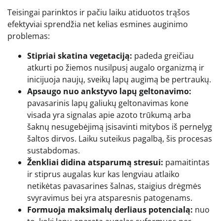
Teisingai parinktos ir pačiu laiku atiduotos trąšos
efektyviai sprendžia net kelias esmines auginimo
problemas:
Stipriai skatina vegetaciją:
padeda greičiau
atkurti po žiemos nusilpusį augalo organizmą ir
inicijuoja naujų, sveikų lapų augimą be pertraukų.
Apsaugo nuo ankstyvo lapų geltonavimo:
pavasarinis lapų galiukų geltonavimas kone
visada yra signalas apie azoto trūkumą arba
šaknų nesugebėjimą įsisavinti mitybos iš pernelyg
šaltos dirvos. Laiku suteikus pagalbą, šis procesas
sustabdomas.
Ženkliai didina atsparumą stresui:
pamaitintas
ir stiprus augalas kur kas lengviau atlaiko
netikėtas pavasarines šalnas, staigius drėgmės
svyravimus bei yra atsparesnis patogenams.
Formuoja maksimalų derliaus potencialą:
nuo