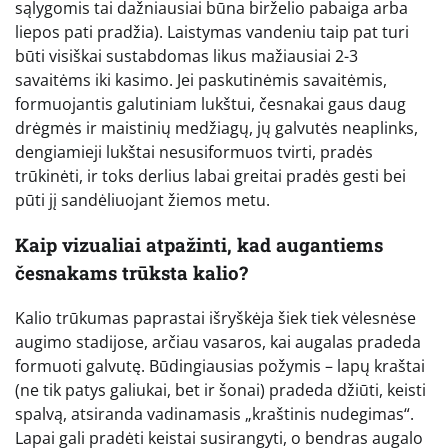
sąlygomis tai dažniausiai būna birželio pabaiga arba
liepos pati pradžia). Laistymas vandeniu taip pat turi
būti visiškai sustabdomas likus mažiausiai 2-3
savaitėms iki kasimo. Jei paskutinėmis savaitėmis,
formuojantis galutiniam lukštui, česnakai gaus daug
drėgmės ir maistinių medžiagų, jų galvutės neaplinks,
dengiamieji lukštai nesusiformuos tvirti, pradės
trūkinėti, ir toks derlius labai greitai pradės gesti bei
pūti jį sandėliuojant žiemos metu.
Kaip vizualiai atpažinti, kad augantiems
česnakams trūksta kalio?
Kalio trūkumas paprastai išryškėja šiek tiek vėlesnėse
augimo stadijose, arčiau vasaros, kai augalas pradeda
formuoti galvutę. Būdingiausias požymis – lapų kraštai
(ne tik patys galiukai, bet ir šonai) pradeda džiūti, keisti
spalvą, atsiranda vadinamasis „kraštinis nudegimas“.
Lapai gali pradėti keistai susirangyti, o bendras augalo