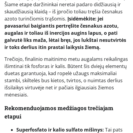
Šiame etape daržininkai neretai padaro didžiausią ir
skaudžiausią klaidą – iš įpročio toliau tręšia česnakus
azoto turinčiomis trąšomis.
Įsidėmėkite: jei
pavasariui baigiantis pertręšite česnakus azotu,
augalas ir toliau iš inercijos augins lapus, o pati
galvutė liks maža, lėtai bręs, jos lukštai nesutvirtės
ir toks derlius itin prastai laikysis žiemą.
Trečiojo, finalinio maitinimo metu augalams reikalingas
išimtinai tik fosforas ir kalis. Būtent šis dviejų elementų
duetas garantuoja, kad ropelė užaugs maksimaliai
stambi, skiltelės bus kietos, tvirtos, o nuimtas derlius
išsilaikys virtuvėje net ir pačiais ilgiausiais žiemos
mėnesiais.
Rekomenduojamos medžiagos trečiajam
etapui
Superfosfato ir kalio sulfato mišinys:
Tai pats