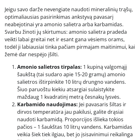
Jeigu savo darže nevengiate naudoti mineralinių trąšų,
optimaliausias pasirinkimas ankstyvą pavasarį
neabejotinai yra amonio salietra arba karbamidas.
Svarbu žinoti jų skirtumus: amonio salietra pradeda
veikti labai greitai net ir esant gana vėsiems orams,
todėl ji labiausiai tinka pačiam pirmajam maitinimui, kai
žemė dar nespėjo įšilti.
Amonio salietros tirpalas:
1 kupiną valgomąjį
šaukštą (tai sudaro apie 15-20 gramų) amonio
salietros ištirpinkite 10 litrų drungno vandens.
Šiuo paruoštu kiekiu atsargiai sulaistykite
maždaug 1 kvadratinį metrą česnakų lysvės.
Karbamido naudojimas:
Jei pavasaris šiltas ir
dirvos temperatūra jau pakilusi, galite drąsiai
naudoti karbamidą. Proporcijos išlieka tokios
pačios – 1 šaukštas 10 litrų vandens. Karbamidas
veikia šiek tiek ilgiau, bet jo įsisavinimui reikalinga