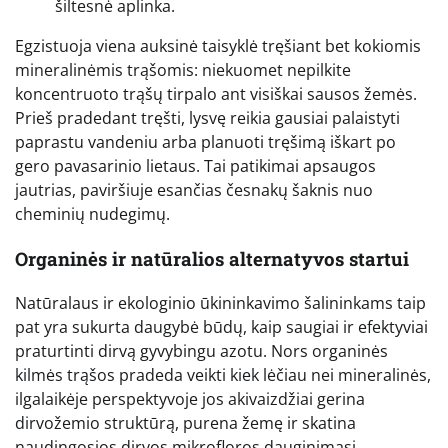
šiltesnė aplinka.
Egzistuoja viena auksinė taisyklė tręšiant bet kokiomis
mineralinėmis trąšomis: niekuomet nepilkite
koncentruoto trąšų tirpalo ant visiškai sausos žemės.
Prieš pradedant tręšti, lysvę reikia gausiai palaistyti
paprastu vandeniu arba planuoti tręšimą iškart po
gero pavasarinio lietaus. Tai patikimai apsaugos
jautrias, paviršiuje esančias česnakų šaknis nuo
cheminių nudegimų.
Organinės ir natūralios alternatyvos startui
Natūralaus ir ekologinio ūkininkavimo šalininkams taip
pat yra sukurta daugybė būdų, kaip saugiai ir efektyviai
praturtinti dirvą gyvybingu azotu. Nors organinės
kilmės trąšos pradeda veikti kiek lėčiau nei mineralinės,
ilgalaikėje perspektyvoje jos akivaizdžiai gerina
dirvožemio struktūrą, purena žemę ir skatina
naudingosios dirvos mikrofloros dauginimąsi.