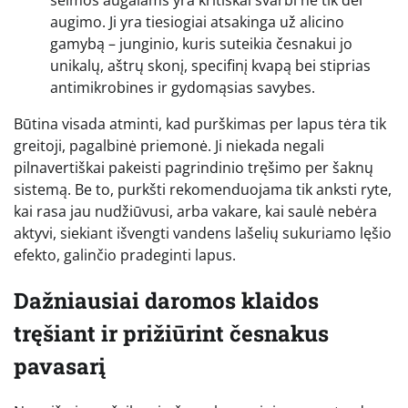
šeimos augalams yra kritiškai svarbi ne tik dėl
augimo. Ji yra tiesiogiai atsakinga už alicino
gamybą – junginio, kuris suteikia česnakui jo
unikalų, aštrų skonį, specifinį kvapą bei stiprias
antimikrobines ir gydomąsias savybes.
Būtina visada atminti, kad purškimas per lapus tėra tik
greitoji, pagalbinė priemonė. Ji niekada negali
pilnavertiškai pakeisti pagrindinio tręšimo per šaknų
sistemą. Be to, purkšti rekomenduojama tik anksti ryte,
kai rasa jau nudžiūvusi, arba vakare, kai saulė nebėra
aktyvi, siekiant išvengti vandens lašelių sukuriamo lęšio
efekto, galinčio pradeginti lapus.
Dažniausiai daromos klaidos
tręšiant ir prižiūrint česnakus
pavasarį