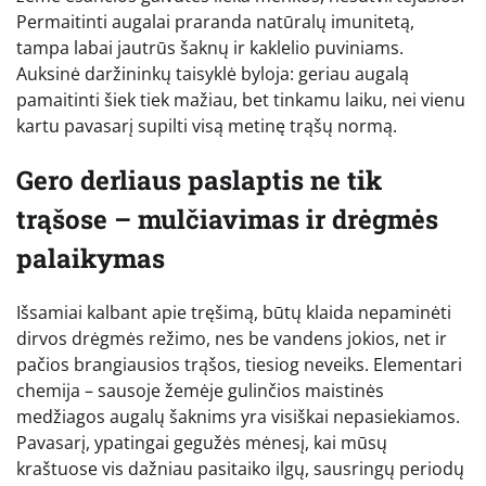
Permaitinti augalai praranda natūralų imunitetą,
tampa labai jautrūs šaknų ir kaklelio puviniams.
Auksinė daržininkų taisyklė byloja: geriau augalą
pamaitinti šiek tiek mažiau, bet tinkamu laiku, nei vienu
kartu pavasarį supilti visą metinę trąšų normą.
Gero derliaus paslaptis ne tik
trąšose – mulčiavimas ir drėgmės
palaikymas
Išsamiai kalbant apie tręšimą, būtų klaida nepaminėti
dirvos drėgmės režimo, nes be vandens jokios, net ir
pačios brangiausios trąšos, tiesiog neveiks. Elementari
chemija – sausoje žemėje gulinčios maistinės
medžiagos augalų šaknims yra visiškai nepasiekiamos.
Pavasarį, ypatingai gegužės mėnesį, kai mūsų
kraštuose vis dažniau pasitaiko ilgų, sausringų periodų