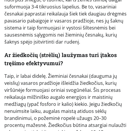
suformuoja 3-4 tikruosius lapelius. Be to, vasariniai
česnakai paprastai reikalauja šiek tiek daugiau drėgmės
pavasario pabaigoje ir vasaros pradžioje, nes jų šaknų
sistema ir taip formuojasi ir vystosi šiltesnėmis bei
sausesnėmis sąlygomis nei žieminių česnakų, kurių
šaknys spėjo įsitvirtinti dar rudenį.
Ar žiedkočių (strėlių) laužymas turi įtakos
tręšimo efektyvumui?
Taip, ir labai didelę. Žieminiai česnakai (dauguma jų
veislių) vasaros pradžioje išleidžia žiedkočius, kurių
viršūnėje formuojasi oriniai svogūnėliai. Šis procesas
reikalauja milžiniško augalo energijos ir maistinių
medžiagų (ypač fosforo ir kalio) kiekio. Jeigu žiedkočių
nenuimsite laiku, augalas maistą atiduos sėklų
brandinimui, o požeminė ropelė užaugs 20–30
procentų mažesnė. Žiedkočius būtina atsargiai nulaužti