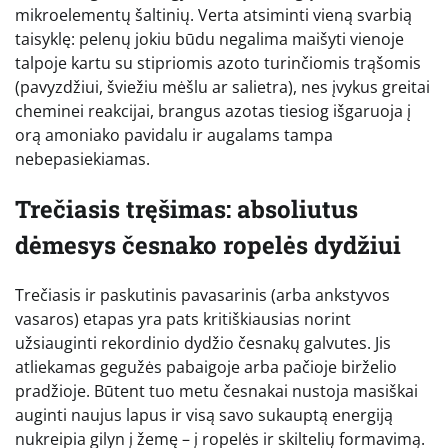
mikroelementų šaltinių. Verta atsiminti vieną svarbią
taisyklę: pelenų jokiu būdu negalima maišyti vienoje
talpoje kartu su stipriomis azoto turinčiomis trąšomis
(pavyzdžiui, šviežiu mėšlu ar salietra), nes įvykus greitai
cheminei reakcijai, brangus azotas tiesiog išgaruoja į
orą amoniako pavidalu ir augalams tampa
nebepasiekiamas.
Trečiasis tręšimas: absoliutus
dėmesys česnako ropelės dydžiui
Trečiasis ir paskutinis pavasarinis (arba ankstyvos
vasaros) etapas yra pats kritiškiausias norint
užsiauginti rekordinio dydžio česnakų galvutes. Jis
atliekamas gegužės pabaigoje arba pačioje birželio
pradžioje. Būtent tuo metu česnakai nustoja masiškai
auginti naujus lapus ir visą savo sukauptą energiją
nukreipia gilyn į žemę – į ropelės ir skiltelių formavimą.