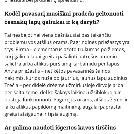
Kodėl pavasarį masiškai pradeda geltonuoti
česnakų lapų galiukai ir ką daryti?
Tai neabejotinai viena dažniausiai pasitaikančių
problemų vos atšilus orams. Pagrindinės priežastys yra
trys. Pirma – elementarus azoto trūkumas po žiemos,
kurį galima labai greitai pašalinti patręšus amonio
salietra arba atlikus purškimą karbamidu per lapus.
Antra priežastis – netikėtos pavasarinės šalnos
naktimis, kurios nušaldo jautrius, jaunus lapų audinius.
Trečia – per didelė drėgmė užmirkusioje dirvoje arba
per šalta žemė, dėl ko šaknys laikinai užsiblokuoja ir
nustoja funkcionuoti. Pagerėjus orams, atšilus žemei ir
laiku atlikus papildomą maitinimą, augalai paprastai
greitai atsigauna ir tęsia augimą.
Ar galima naudoti išgertos kavos tirščius