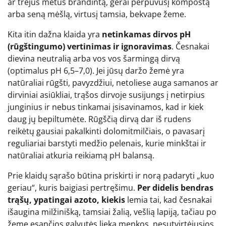
ar trejus metus brandintą, gerai perpuvusį kompostą
arba seną mėšlą, virtusį tamsia, bekvape žeme.
Kita itin dažna klaida yra
netinkamas dirvos pH
(rūgštingumo) vertinimas ir ignoravimas
. Česnakai
dievina neutralią arba vos vos šarmingą dirvą
(optimalus pH 6,5–7,0). Jei jūsų daržo žemė yra
natūraliai rūgšti, pavyzdžiui, netoliese auga samanos ar
dirviniai asiūkliai, trąšos dirvoje susijungs į netirpius
junginius ir nebus tinkamai įsisavinamos, kad ir kiek
daug jų bepiltumėte. Rūgščią dirvą dar iš rudens
reikėtų gausiai pakalkinti dolomitmilčiais, o pavasarį
reguliariai barstyti medžio pelenais, kurie minkštai ir
natūraliai atkuria reikiamą pH balansą.
Prie klaidų sąrašo būtina priskirti ir norą padaryti „kuo
geriau“, kuris baigiasi pertręšimu.
Per didelis bendras
trąšų, ypatingai azoto, kiekis
lemia tai, kad česnakai
išaugina milžinišką, tamsiai žalią, vešlią lapiją, tačiau po
žeme esančios galvutės lieka menkos, nesutvirtėjusios.