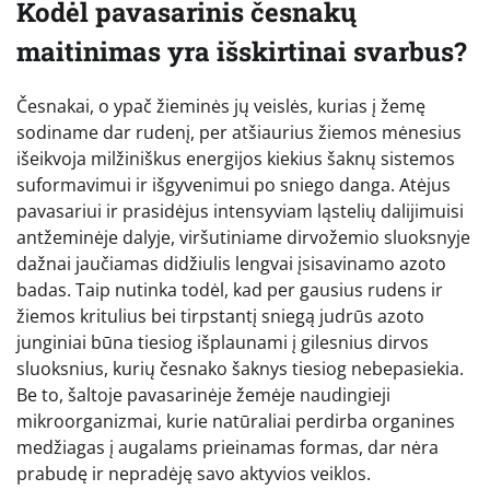
Kodėl pavasarinis česnakų
maitinimas yra išskirtinai svarbus?
Česnakai, o ypač žieminės jų veislės, kurias į žemę
sodiname dar rudenį, per atšiaurius žiemos mėnesius
išeikvoja milžiniškus energijos kiekius šaknų sistemos
suformavimui ir išgyvenimui po sniego danga. Atėjus
pavasariui ir prasidėjus intensyviam ląstelių dalijimuisi
antžeminėje dalyje, viršutiniame dirvožemio sluoksnyje
dažnai jaučiamas didžiulis lengvai įsisavinamo azoto
badas. Taip nutinka todėl, kad per gausius rudens ir
žiemos kritulius bei tirpstantį sniegą judrūs azoto
junginiai būna tiesiog išplaunami į gilesnius dirvos
sluoksnius, kurių česnako šaknys tiesiog nebepasiekia.
Be to, šaltoje pavasarinėje žemėje naudingieji
mikroorganizmai, kurie natūraliai perdirba organines
medžiagas į augalams prieinamas formas, dar nėra
prabudę ir nepradėję savo aktyvios veiklos.