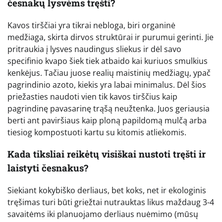
česnakų lysvėms tręšti?
Kavos tirščiai yra tikrai nebloga, biri organinė
medžiaga, skirta dirvos struktūrai ir purumui gerinti. Jie
pritraukia į lysves naudingus sliekus ir dėl savo
specifinio kvapo šiek tiek atbaido kai kuriuos smulkius
kenkėjus. Tačiau juose realių maistinių medžiagų, ypač
pagrindinio azoto, kiekis yra labai minimalus. Dėl šios
priežasties naudoti vien tik kavos tirščius kaip
pagrindinę pavasarinę trąšą neužtenka. Juos geriausia
berti ant paviršiaus kaip ploną papildomą mulčą arba
tiesiog kompostuoti kartu su kitomis atliekomis.
Kada tiksliai reikėtų visiškai nustoti tręšti ir
laistyti česnakus?
Siekiant kokybiško derliaus, bet koks, net ir ekologinis
tręšimas turi būti griežtai nutrauktas likus maždaug 3-4
savaitėms iki planuojamo derliaus nuėmimo (mūsų