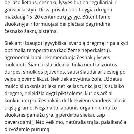
be lašo lietaus, česnakų lysves būtina reguliariai ir
gausiai laistyti. Dirva privalo būti tolygiai drėgna
maždaug 15–20 centimetrų gylyje. Būtent tame
sluoksnyje ir formuojasi bei plečiasi pagrindinė
česnako šaknų sistema.
Siekiant išsaugoti gyvybiškai svarbią drėgmę ir palaikyti
optimalią temperatūrą (kad žemė neperkaistų),
agronomai labai rekomenduoja česnakų lysves
mulčiuoti. Šiam tikslui idealiai tinka neutralizuotos
durpės, smulkios pjuvenos, sausi šiaudai ar tiesiog po
vejos pjovimo likusi, šiek tiek apvytinta žolė. Uždėtas
mulčo sluoksnis atlieka net kelias funkcijas: jis sulaiko
drėgmę, neleidžia dygti piktžolėms, kurios aršiai
konkuruotų su česnakais dėl kiekvieno vandens lašo ir
trąšų gramo. Negana to, apatinis organinio mulčo
sluoksnis pamažu yra, jį perdirba sliekai, taip
paversdami jį lėto veikimo, natūralia trąša, palaikančia
dirvožemio purumą.