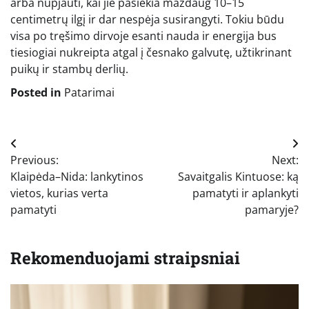
arba nupjauti, kai jie pasiekia maždaug 10–15
centimetrų ilgį ir dar nespėja susirangyti. Tokiu būdu
visa po tręšimo dirvoje esanti nauda ir energija bus
tiesiogiai nukreipta atgal į česnako galvutę, užtikrinant
puikų ir stambų derlių.
Posted in
Patarimai
Navigacija
Previous:
Next:
tarp
Klaipėda–Nida: lankytinos
Savaitgalis Kintuose: ką
įrašų
vietos, kurias verta
pamatyti ir aplankyti
pamatyti
pamaryje?
Rekomenduojami straipsniai