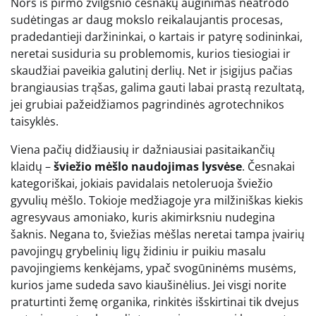
Nors iš pirmo žvilgsnio česnakų auginimas neatrodo
sudėtingas ar daug mokslo reikalaujantis procesas,
pradedantieji daržininkai, o kartais ir patyrę sodininkai,
neretai susiduria su problemomis, kurios tiesiogiai ir
skaudžiai paveikia galutinį derlių. Net ir įsigijus pačias
brangiausias trąšas, galima gauti labai prastą rezultatą,
jei grubiai pažeidžiamos pagrindinės agrotechnikos
taisyklės.
Viena pačių didžiausių ir dažniausiai pasitaikančių
klaidų –
šviežio mėšlo naudojimas lysvėse
. Česnakai
kategoriškai, jokiais pavidalais netoleruoja šviežio
gyvulių mėšlo. Tokioje medžiagoje yra milžiniškas kiekis
agresyvaus amoniako, kuris akimirksniu nudegina
šaknis. Negana to, šviežias mėšlas neretai tampa įvairių
pavojingų grybelinių ligų židiniu ir puikiu masalu
pavojingiems kenkėjams, ypač svogūninėms musėms,
kurios jame sudeda savo kiaušinėlius. Jei visgi norite
praturtinti žemę organika, rinkitės išskirtinai tik dvejus