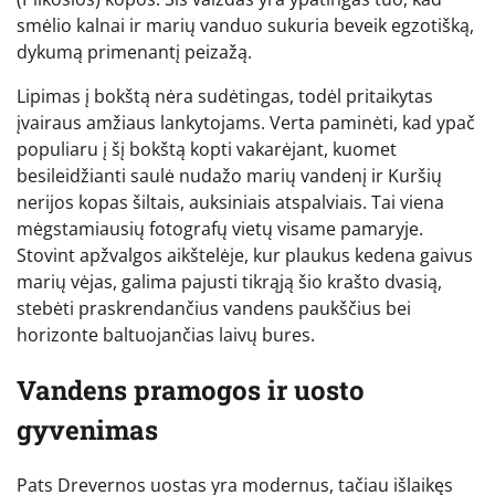
smėlio kalnai ir marių vanduo sukuria beveik egzotišką,
dykumą primenantį peizažą.
Lipimas į bokštą nėra sudėtingas, todėl pritaikytas
įvairaus amžiaus lankytojams. Verta paminėti, kad ypač
populiaru į šį bokštą kopti vakarėjant, kuomet
besileidžianti saulė nudažo marių vandenį ir Kuršių
nerijos kopas šiltais, auksiniais atspalviais. Tai viena
mėgstamiausių fotografų vietų visame pamaryje.
Stovint apžvalgos aikštelėje, kur plaukus kedena gaivus
marių vėjas, galima pajusti tikrąją šio krašto dvasią,
stebėti praskrendančius vandens paukščius bei
horizonte baltuojančias laivų bures.
Vandens pramogos ir uosto
gyvenimas
Pats Drevernos uostas yra modernus, tačiau išlaikęs