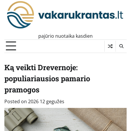
Skip
to
content
pajūrio nuotaika kasdien
Ką veikti Drevernoje:
populiariausios pamario
pramogos
Posted on
2026 12 gegužės