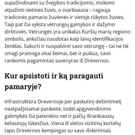
supažindinami su žvejybos tradicijomis, mokomi
atpažinti vietines žuvis, o svarbiausia – ragauja
tradicinės pamario žuvienės ir vietoje rūkytos žuvies.
Taip pat čia vyksta vėtrungių gamybos ir dažymo
dirbtuvės. Vėtrungės yra unikalus Kuršių marių regiono
simbolis, anksčiau naudotas kaip laivų identifikacijos
ženklas. Sukurti ir nuspalvinti savo vėtrungę – tai ne tik
smagi pramoga visai šeimai, bet ir puikus, savo
rankomis pagamintas suvenyras iš Drevernos.
Kur apsistoti ir ką paragauti
pamaryje?
Infrastruktūra Drevernoje per paskutinį dešimtmetį
neatpažįstamai pasikeitė, todėl apgyvendinimo
galimybės čia patenkins net ir pačių išrankiausių
keliautojų lūkesčius. Viena iš vietos vizitinių kortelių
tapo Drevernos kempingas su savo išskirtiniais