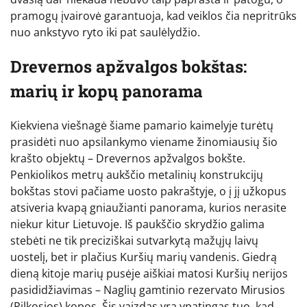
pramogų įvairovė garantuoja, kad veiklos čia nepritrūks
nuo ankstyvo ryto iki pat saulėlydžio.
Drevernos apžvalgos bokštas:
marių ir kopų panorama
Kiekviena viešnagė šiame pamario kaimelyje turėtų
prasidėti nuo apsilankymo viename žinomiausių šio
krašto objektų – Drevernos apžvalgos bokšte.
Penkiolikos metrų aukščio metalinių konstrukcijų
bokštas stovi pačiame uosto pakraštyje, o į jį užkopus
atsiveria kvapą gniaužianti panorama, kurios nerasite
niekur kitur Lietuvoje. Iš paukščio skrydžio galima
stebėti ne tik preciziškai sutvarkytą mažųjų laivų
uostelį, bet ir plačius Kuršių marių vandenis. Giedrą
dieną kitoje marių pusėje aiškiai matosi Kuršių nerijos
pasididžiavimas – Naglių gamtinio rezervato Mirusios
(Pilkosios) kopos. Šis vaizdas yra ypatingas tuo, kad