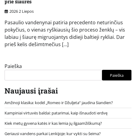
prie šiaurės
2026 2 Liepos
Pasaulio vandenynai patiria precedento neturinčius
pokyčius, o vienas ryškiausių šio proceso ženklų – vis
labiau į šiaurę migruojantys didieji baltieji rykliai. Dar
prieš kelis dešimtmečius […]
Paieška
Paieška
Naujausi įrašai
Amžinoji klasika: kodėl „Romeo ir Džuljeta“ jaudina šiandien?
Kampiniai virtuvės baldai: patarimai, kaip išnaudoti erdvę
Kiek metų gyvena katės ir kas lemia jų ilgaamžiškumą?
Geriausi vandens parkai Lenkijoje: kur vykti su šeima?