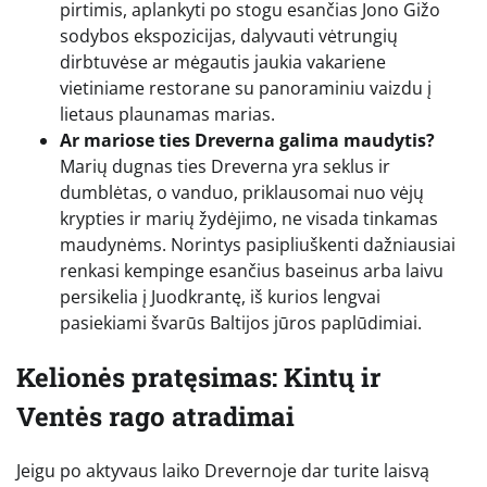
pirtimis, aplankyti po stogu esančias Jono Gižo
sodybos ekspozicijas, dalyvauti vėtrungių
dirbtuvėse ar mėgautis jaukia vakariene
vietiniame restorane su panoraminiu vaizdu į
lietaus plaunamas marias.
Ar mariose ties Dreverna galima maudytis?
Marių dugnas ties Dreverna yra seklus ir
dumblėtas, o vanduo, priklausomai nuo vėjų
krypties ir marių žydėjimo, ne visada tinkamas
maudynėms. Norintys pasipliuškenti dažniausiai
renkasi kempinge esančius baseinus arba laivu
persikelia į Juodkrantę, iš kurios lengvai
pasiekiami švarūs Baltijos jūros paplūdimiai.
Kelionės pratęsimas: Kintų ir
Ventės rago atradimai
Jeigu po aktyvaus laiko Drevernoje dar turite laisvą