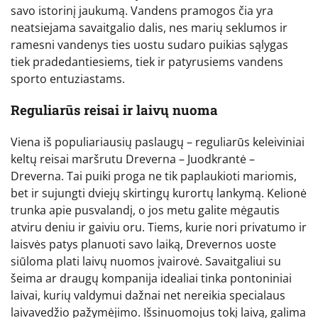
savo istorinį jaukumą. Vandens pramogos čia yra
neatsiejama savaitgalio dalis, nes marių seklumos ir
ramesni vandenys ties uostu sudaro puikias sąlygas
tiek pradedantiesiems, tiek ir patyrusiems vandens
sporto entuziastams.
Reguliarūs reisai ir laivų nuoma
Viena iš populiariausių paslaugų – reguliarūs keleiviniai
keltų reisai maršrutu Dreverna – Juodkrantė –
Dreverna. Tai puiki proga ne tik paplaukioti mariomis,
bet ir sujungti dviejų skirtingų kurortų lankymą. Kelionė
trunka apie pusvalandį, o jos metu galite mėgautis
atviru deniu ir gaiviu oru. Tiems, kurie nori privatumo ir
laisvės patys planuoti savo laiką, Drevernos uoste
siūloma plati laivų nuomos įvairovė. Savaitgaliui su
šeima ar draugų kompanija idealiai tinka pontoniniai
laivai, kurių valdymui dažnai net nereikia specialaus
laivavedžio pažymėjimo. Išsinuomojus tokį laivą, galima