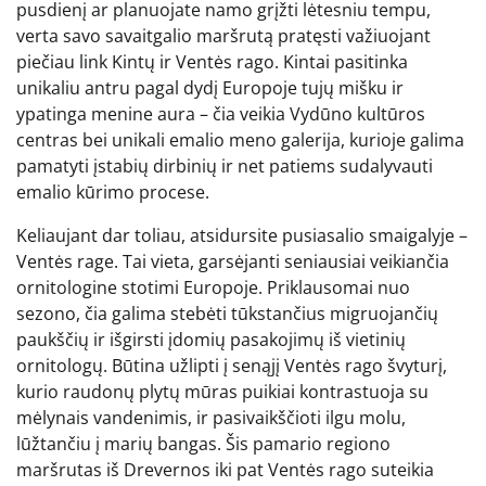
pusdienį ar planuojate namo grįžti lėtesniu tempu,
verta savo savaitgalio maršrutą pratęsti važiuojant
piečiau link Kintų ir Ventės rago. Kintai pasitinka
unikaliu antru pagal dydį Europoje tujų mišku ir
ypatinga menine aura – čia veikia Vydūno kultūros
centras bei unikali emalio meno galerija, kurioje galima
pamatyti įstabių dirbinių ir net patiems sudalyvauti
emalio kūrimo procese.
Keliaujant dar toliau, atsidursite pusiasalio smaigalyje –
Ventės rage. Tai vieta, garsėjanti seniausiai veikiančia
ornitologine stotimi Europoje. Priklausomai nuo
sezono, čia galima stebėti tūkstančius migruojančių
paukščių ir išgirsti įdomių pasakojimų iš vietinių
ornitologų. Būtina užlipti į senąjį Ventės rago švyturį,
kurio raudonų plytų mūras puikiai kontrastuoja su
mėlynais vandenimis, ir pasivaikščioti ilgu molu,
lūžtančiu į marių bangas. Šis pamario regiono
maršrutas iš Drevernos iki pat Ventės rago suteikia