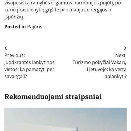
visapusišką ramybės ir gamtos harmonijos pojūtį, po
kurio į kasdienybę grįšite pilni naujos energijos ir
įspūdžių.
Posted in
Pajūris
Navigacija
Previous:
Next:
tarp
Juodkrantės lankytinos
Turizmo pokyčiai Vakarų
įrašų
vietos: ką pamatyti per
Lietuvoje: ką verta
savaitgalį?
aplankyti?
Rekomenduojami straipsniai