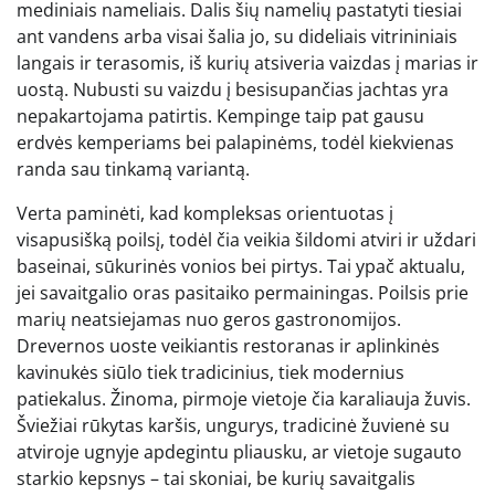
mediniais nameliais. Dalis šių namelių pastatyti tiesiai
ant vandens arba visai šalia jo, su dideliais vitrininiais
langais ir terasomis, iš kurių atsiveria vaizdas į marias ir
uostą. Nubusti su vaizdu į besisupančias jachtas yra
nepakartojama patirtis. Kempinge taip pat gausu
erdvės kemperiams bei palapinėms, todėl kiekvienas
randa sau tinkamą variantą.
Verta paminėti, kad kompleksas orientuotas į
visapusišką poilsį, todėl čia veikia šildomi atviri ir uždari
baseinai, sūkurinės vonios bei pirtys. Tai ypač aktualu,
jei savaitgalio oras pasitaiko permainingas. Poilsis prie
marių neatsiejamas nuo geros gastronomijos.
Drevernos uoste veikiantis restoranas ir aplinkinės
kavinukės siūlo tiek tradicinius, tiek modernius
patiekalus. Žinoma, pirmoje vietoje čia karaliauja žuvis.
Šviežiai rūkytas karšis, ungurys, tradicinė žuvienė su
atviroje ugnyje apdegintu pliausku, ar vietoje sugauto
starkio kepsnys – tai skoniai, be kurių savaitgalis