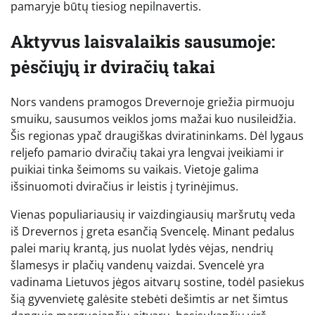
pamaryje būtų tiesiog nepilnavertis.
Aktyvus laisvalaikis sausumoje:
pėsčiųjų ir dviračių takai
Nors vandens pramogos Drevernoje griežia pirmuoju
smuiku, sausumos veiklos joms mažai kuo nusileidžia.
Šis regionas ypač draugiškas dviratininkams. Dėl lygaus
reljefo pamario dviračių takai yra lengvai įveikiami ir
puikiai tinka šeimoms su vaikais. Vietoje galima
išsinuomoti dviračius ir leistis į tyrinėjimus.
Vienas populiariausių ir vaizdingiausių maršrutų veda
iš Drevernos į greta esančią Svencelę. Minant pedalus
palei marių krantą, jus nuolat lydės vėjas, nendrių
šlamesys ir plačių vandenų vaizdai. Svencelė yra
vadinama Lietuvos jėgos aitvarų sostine, todėl pasiekus
šią gyvenvietę galėsite stebėti dešimtis ar net šimtus