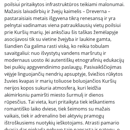
poilsiui pritaikytos infrastruktūros teikiami malonumai.
Mažasis laivadirbių ir žvejų kaimelis – Dreverna –
pastaraisiais metais išgyvena tikrą renesansą ir yra
pelnytai vadinamas viena patraukliausių vietų poilsiui
prie Kuršių marių. Jei anksčiau šis taškas žemėlapyje
asocijavosi tik su vietine žvejyba ir laukine gamta,
šiandien čia galima rasti viską, ko reikia tobulam
savaitgaliui: nuo išvystytų vandens maršrutų ir
modernaus uosto iki autentiškų etnografinių edukacijų
bei puikių apgyvendinimo paslaugų. Pasivaikščiojimas
vėjyje linguojančių nendrių apsuptyje, šviežios rūkytos
žuvies kvapas ir marių toliuose boluojančios Kuršių
nerijos kopos sukuria atmosferą, kuri leidžia
akimirksniu pamiršti miesto šurmulį ir dienos
rūpesčius. Tai vieta, kuri pritaikyta tiek ieškantiems
romantiško laiko dviese, tiek šeimoms su mažais
vaikais, tiek ir adrenalino bei aktyvių pramogų
ištroškusiems nuotykių ieškotojams. Atrasti pamario
dvasią dar niekada nebuvo taip paprasta ir patogu, o