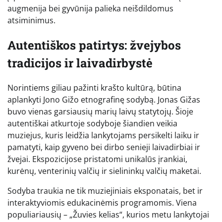
augmenija bei gyvūnija palieka neišdildomus
atsiminimus.
Autentiškos patirtys: žvejybos
tradicijos ir laivadirbystė
Norintiems giliau pažinti krašto kultūrą, būtina
aplankyti Jono Gižo etnografinę sodybą. Jonas Gižas
buvo vienas garsiausių marių laivų statytojų. Šioje
autentiškai atkurtoje sodyboje šiandien veikia
muziejus, kuris leidžia lankytojams persikelti laiku ir
pamatyti, kaip gyveno bei dirbo senieji laivadirbiai ir
žvejai. Ekspozicijose pristatomi unikalūs įrankiai,
kurėnų, venterinių valčių ir sielininkų valčių maketai.
Sodyba traukia ne tik muziejiniais eksponatais, bet ir
interaktyviomis edukacinėmis programomis. Viena
populiariausių – „Žuvies kelias“, kurios metu lankytojai