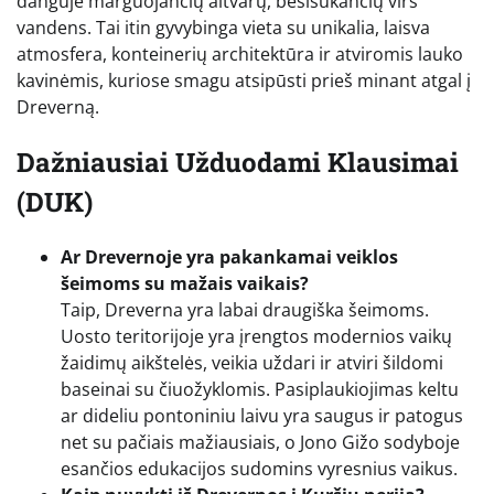
danguje marguojančių aitvarų, besisukančių virš
vandens. Tai itin gyvybinga vieta su unikalia, laisva
atmosfera, konteinerių architektūra ir atviromis lauko
kavinėmis, kuriose smagu atsipūsti prieš minant atgal į
Dreverną.
Dažniausiai Užduodami Klausimai
(DUK)
Ar Drevernoje yra pakankamai veiklos
šeimoms su mažais vaikais?
Taip, Dreverna yra labai draugiška šeimoms.
Uosto teritorijoje yra įrengtos modernios vaikų
žaidimų aikštelės, veikia uždari ir atviri šildomi
baseinai su čiuožyklomis. Pasiplaukiojimas keltu
ar dideliu pontoniniu laivu yra saugus ir patogus
net su pačiais mažiausiais, o Jono Gižo sodyboje
esančios edukacijos sudomins vyresnius vaikus.