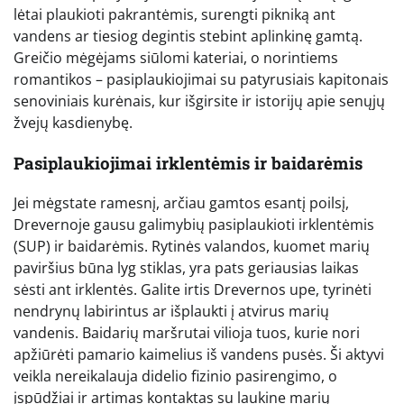
lėtai plaukioti pakrantėmis, surengti pikniką ant
vandens ar tiesiog degintis stebint aplinkinę gamtą.
Greičio mėgėjams siūlomi kateriai, o norintiems
romantikos – pasiplaukiojimai su patyrusiais kapitonais
senoviniais kurėnais, kur išgirsite ir istorijų apie senųjų
žvejų kasdienybę.
Pasiplaukiojimai irklentėmis ir baidarėmis
Jei mėgstate ramesnį, arčiau gamtos esantį poilsį,
Drevernoje gausu galimybių pasiplaukioti irklentėmis
(SUP) ir baidarėmis. Rytinės valandos, kuomet marių
paviršius būna lyg stiklas, yra pats geriausias laikas
sėsti ant irklentės. Galite irtis Drevernos upe, tyrinėti
nendrynų labirintus ar išplaukti į atvirus marių
vandenis. Baidarių maršrutai vilioja tuos, kurie nori
apžiūrėti pamario kaimelius iš vandens pusės. Ši aktyvi
veikla nereikalauja didelio fizinio pasirengimo, o
įspūdžiai ir artimas kontaktas su laukine marių