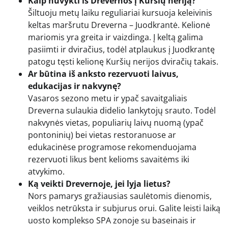
Kaip nuvykti iš Drevernos į Kuršių neriją?
Šiltuoju metų laiku reguliariai kursuoja keleivinis
keltas maršrutu Dreverna – Juodkrantė. Kelionė
mariomis yra greita ir vaizdinga. Į keltą galima
pasiimti ir dviračius, todėl atplaukus į Juodkrantę
patogu tęsti kelionę Kuršių nerijos dviračių takais.
Ar būtina iš anksto rezervuoti laivus,
edukacijas ir nakvynę?
Vasaros sezono metu ir ypač savaitgaliais
Dreverna sulaukia didelio lankytojų srauto. Todėl
nakvynės vietas, populiarių laivų nuomą (ypač
pontoninių) bei vietas restoranuose ar
edukacinėse programose rekomenduojama
rezervuoti likus bent kelioms savaitėms iki
atvykimo.
Ką veikti Drevernoje, jei lyja lietus?
Nors pamarys gražiausias saulėtomis dienomis,
veiklos netrūksta ir subjurus orui. Galite leisti laiką
uosto komplekso SPA zonoje su baseinais ir