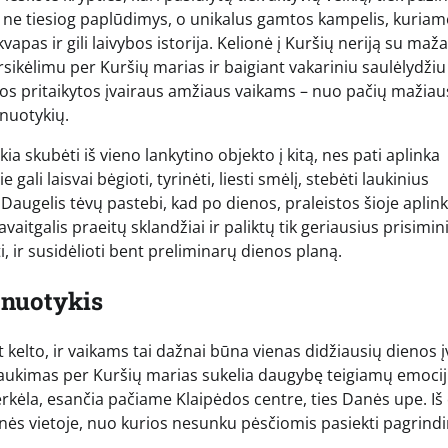
ai ne tiesiog paplūdimys, o unikalus gamtos kampelis, kuriam
pas ir gili laivybos istorija. Kelionė į Kuršių neriją su maža
rsikėlimu per Kuršių marias ir baigiant vakariniu saulėlydžiu
urios pritaikytos įvairaus amžiaus vaikams – nuo pačių mažiau
 nuotykių.
ikia skubėti iš vieno lankytino objekto į kitą, nes pati aplinka
gali laisvai bėgioti, tyrinėti, liesti smėlį, stebėti laukinius
 Daugelis tėvų pastebi, kad po dienos, praleistos šioje aplink
vaitgalis praeitų sklandžiai ir paliktų tik geriausius prisimi
ti, ir susidėlioti bent preliminarų dienos planą.
 nuotykis
 kelto, ir vaikams tai dažnai būna vienas didžiausių dienos į
laukimas per Kuršių marias sukelia daugybę teigiamų emocijų
rkėla, esančia pačiame Klaipėdos centre, ties Danės upe. Iš 
tynės vietoje, nuo kurios nesunku pėsčiomis pasiekti pagrind