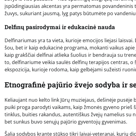
įspūdingiausias akcentas yra permatomas povandeninis tune
žuvys, sukuriant jausmą, lyg patys būtumėte po vandeniu
Delfinų pasirodymai ir edukacinė nauda
Delfinariumas yra ta vieta, kurioje emocijos liejasi laisvai
šou, bet ir kaip edukacinė programa, mokanti vaikus apie
kaip grakščiai delfinai atlieka šuolius ir bendrauja su tre
to, delfinariume veikia saulės delfinų terapijos centras, o š
ekspozicija, kurioje rodoma, kaip gelbėjami sužeisti ruoni
Etnografinė pajūrio žvejo sodyba ir se
Keliaujant nuo kelto link Jūrų muziejaus, dešinėje pusėje 
puiki proga parodyti vaikams, kaip žmonės gyveno prieš š
tinklus, buities rakandus, autentiškus žvejų namelius su 
bet sunkus buvo senųjų pajūrio gyventojų gyvenimas.
Šalia sodybos krante stūkso tikri laivai-veteranai, kurių didž