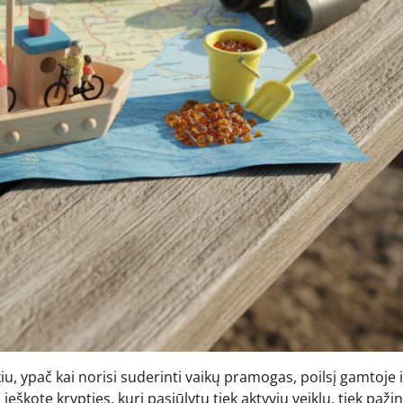
kiu, ypač kai norisi suderinti vaikų pramogas, poilsį gamtoje i
škote krypties, kuri pasiūlytų tiek aktyvių veiklų, tiek pažin