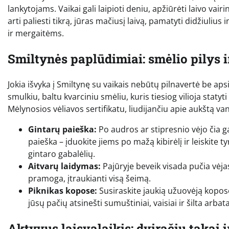
lankytojams. Vaikai gali laipioti deniu, apžiūrėti laivo vairin
arti paliesti tikrą, jūras mačiusį laivą, pamatyti didžiuli
ir mergaitėms.
Smiltynės paplūdimiai: smėlio pilys i
Jokia išvyka į Smiltynę su vaikais nebūtų pilnavertė be a
smulkiu, baltu kvarciniu smėliu, kuris tiesiog vilioja sta
Mėlynosios vėliavos sertifikatu, liudijančiu apie aukštą v
Gintarų paieška:
Po audros ar stipresnio vėjo čia g
paieška – įduokite jiems po mažą kibirėlį ir leiskite t
gintaro gabalėlių.
Aitvarų laidymas:
Pajūryje beveik visada pučia vėjas, 
pramoga, įtraukianti visą šeimą.
Piknikas kopose:
Susiraskite jaukią užuovėją kopose
jūsų pačių atsinešti sumuštiniai, vaisiai ir šilta arb
Aktyvus laisvalaikis: dviračių takai 