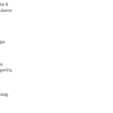
bė iš
niukams
gai
ių
zgančių
daug,