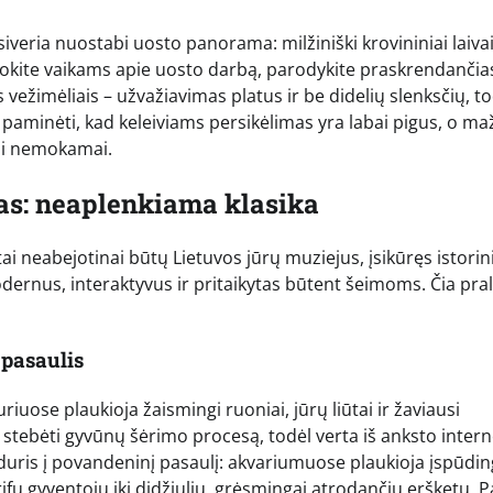
tsiveria nuostabi uosto panorama: milžiniški krovininiai laivai
akokite vaikams apie uosto darbą, parodykite praskrendančia
 vežimėliais – užvažiavimas platus ir be didelių slenksčių, t
a paminėti, kad keleiviams persikėlimas yra labai pigus, o m
mi nemokamai.
mas: neaplenkiama klasika
ą, tai neabejotinai būtų Lietuvos jūrų muziejus, įsikūręs istori
odernus, interaktyvus ir pritaikytas būtent šeimoms. Čia pral
 pasaulis
uriuose plaukioja žaismingi ruoniai, jūrų liūtai ir žaviausi
 stebėti gyvūnų šėrimo procesą, todėl verta iš anksto inter
a duris į povandeninį pasaulį: akvariumuose plaukioja įspūdi
ifų gyventojų iki didžiulių, grėsmingai atrodančių eršketų. P