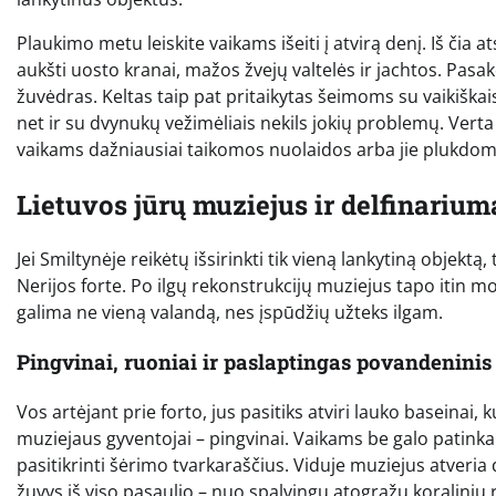
Plaukimo metu leiskite vaikams išeiti į atvirą denį. Iš čia a
aukšti uosto kranai, mažos žvejų valtelės ir jachtos. Pas
žuvėdras. Keltas taip pat pritaikytas šeimoms su vaikiškais
net ir su dvynukų vežimėliais nekils jokių problemų. Vert
vaikams dažniausiai taikomos nuolaidos arba jie plukdo
Lietuvos jūrų muziejus ir delfinariu
Jei Smiltynėje reikėtų išsirinkti tik vieną lankytiną objekt
Nerijos forte. Po ilgų rekonstrukcijų muziejus tapo itin m
galima ne vieną valandą, nes įspūdžių užteks ilgam.
Pingvinai, ruoniai ir paslaptingas povandeninis
Vos artėjant prie forto, jus pasitiks atviri lauko baseinai, k
muziejaus gyventojai – pingvinai. Vaikams be galo patinka
pasitikrinti šėrimo tvarkaraščius. Viduje muziejus atveri
žuvys iš viso pasaulio – nuo spalvingų atogrąžų koralinių r