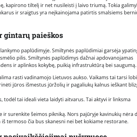
ę, kapirono tiltelį ir net nusileisti į laivo triumą. Tokia galimy
us inkarus ir sraigtus yra neįkainojama patirtis smalsiems ber
r gintarų paieškos
psilankymo paplūdimyje. Smiltynės paplūdimiai garsėja ypatin
tyti smėlio pilis. Smiltynės paplūdimys dažnai apdovanojamas
andens ir aplinkos kokybę, puikią infrastruktūrą bei saugumą.
alima rasti vadinamojo Lietuvos aukso. Vaikams tai tarsi lob
yrinėti jūros išmestus jūržolių ir pagaliukų kalnus ieškant bli
todėl tai ideali vieta laidyti aitvarus. Tai aktyvi ir linksma
 ir surenkite šeimos pikniką. Nors pajūryje kavinukių nėra 
ata iš termoso čia bus skanesni nei bet kokiame restorane.
ir pasivaikščiojimai pušynuose