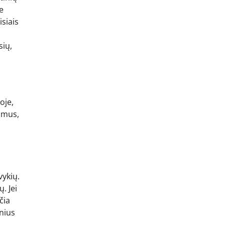
e
isiais
sių,
oje,
nimus,
vykių.
. Jei
čia
inius