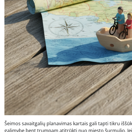
Šeimos savaitgalių planavimas kartais gali tapti tikru iššū
galimybę bent trumpam atitrūkti nuo miesto šurmulio. Jei ie