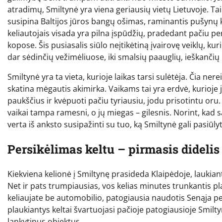
atradimų, Smiltynė yra viena geriausių vietų Lietuvoje. T
susipina Baltijos jūros bangų ošimas, raminantis pušynų kva
keliautojais visada yra pilna įspūdžių, pradedant pačiu pe
kopose. Šis pusiasalis siūlo neįtikėtiną įvairovę veiklų, k
dar sėdinčių vežimėliuose, iki smalsių paauglių, ieškančių
Smiltynė yra ta vieta, kurioje laikas tarsi sulėtėja. Čia nere
skatina mėgautis akimirka. Vaikams tai yra erdvė, kurioje jie 
paukščius ir kvėpuoti pačiu tyriausiu, jodu prisotintu oru.
vaikai tampa ramesni, o jų miegas – gilesnis. Norint, kad sa
verta iš anksto susipažinti su tuo, ką Smiltynė gali pasiūly
Persikėlimas keltu – pirmasis didelis
Kiekviena kelionė į Smiltynę prasideda Klaipėdoje, laukiant
Net ir pats trumpiausias, vos kelias minutes trunkantis p
keliaujate be automobilio, patogiausia naudotis Senąja pe
plaukiantys keltai švartuojasi pačioje patogiausioje Smil
lankytinus objektus.