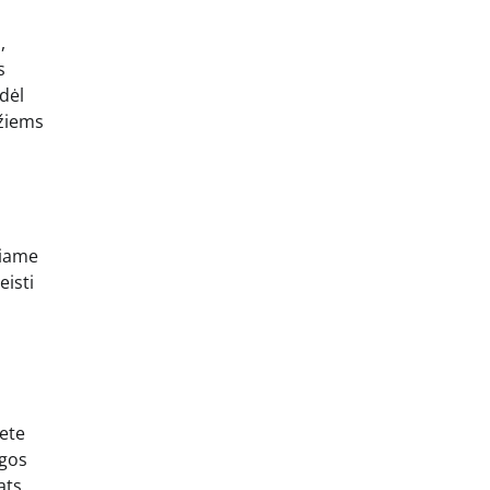
,
s
odėl
ažiems
niame
eisti
nete
ngos
ats