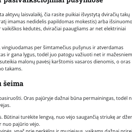
 aktyvų laisvalaikį, čia rasite puikiai išvystytą dviračių takų
dviratį imamas nedidelis papildomas mokestis) arba išsinuomo
aikiškos kėdutės, dviračiai paaugliams ar net elektriniai
riją, vingiuodamas per šimtamečius pušynus ir atverdamas
tas ir gana lygus, todėl juo patogu važiuoti net ir mažesniem
suteikia malonų pavėsį karštomis vasaros dienomis, o oras 
imo takams.
u šeima
 pasiruošti. Oras pajūryje dažnai būna permainingas, todėl ne
vėjas.
. Būtinai turėkite lengvą, nuo vėjo saugančią striukę ar dže
 nuo pajūrio vėjo.
vinės, ypač prie perkėlos ir muziejaus, vaikams dažnai prire