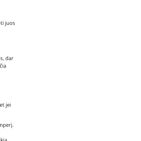
ti juos
s, dar
čia
t jei
mperį.
ikia