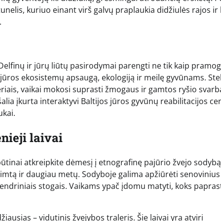
lis, kuriuo einant virš galvų praplaukia didžiulės rajos ir 
.
. Delfinų ir jūrų liūtų pasirodymai parengti ne tik kaip pramog
 jūros ekosistemų apsaugą, ekologiją ir meilę gyvūnams. Ste
neriais, vaikai mokosi suprasti žmogaus ir gamtos ryšio svarb
alia įkurta interaktyvi Baltijos jūros gyvūnų reabilitacijos ce
ukai.
nieji laivai
būtinai atkreipkite dėmesį į etnografinę pajūrio žvejo sodybą
imtą ir daugiau metų. Sodyboje galima apžiūrėti senovinius
nendriniais stogais. Vaikams ypač įdomu matyti, koks papras
iausias – vidutinis žvejybos traleris. Šie laivai yra atviri