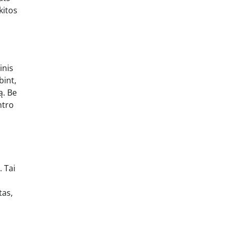
kitos
inis
bint,
ą. Be
ntro
. Tai
tas,