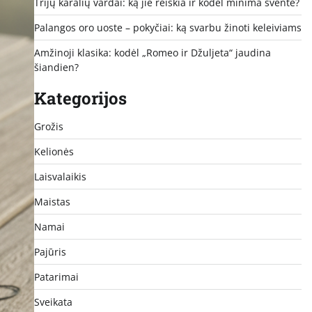
Trijų karalių vardai: ką jie reiškia ir kodėl minima šventė?
Palangos oro uoste – pokyčiai: ką svarbu žinoti keleiviams
Amžinoji klasika: kodėl „Romeo ir Džuljeta“ jaudina
šiandien?
Kategorijos
Grožis
Kelionės
Laisvalaikis
Maistas
Namai
Pajūris
Patarimai
Sveikata