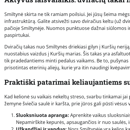
Smiltynė skirta ne tik ramiam poilsiui. Jei jūsų šeima mėgsta
infrastruktūrą. Galite atsivežti savo dviračius keltu (už 
pačioje Smiltynėje. Nuomos punktuose dažnai siūlomos ir v
paspirtukai.
Dviračių takas nuo Smiltynės driekiasi gilyn į Kuršių ne
nuostabius vaizdus į Kuršių marias. Šis takas yra asfaltuo
tik pradedantiems minti pedalus vaikams. Be to, pušynas 
prisotintas eterinių aliejų, kurie yra itin naudingi kvėpav
Praktiški patarimai keliaujantiems s
Kad kelionė su vaikais nekeltų streso, svarbu tinkamai jai
žemyne šviečia saulė ir karšta, prie jūros gali pūsti vėsus 
Sluoksniuota apranga:
Aprenkite vaikus sluoksniais
Nepamirškite kepurės, apsaugančios ir nuo saulės, ir
Užkandžiai ir vanduo:
Nors Smiltynėje yra kelios ka