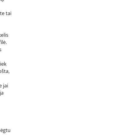
te tai
elis
ilė.
s
iek
ošta,
 jai
ja
mėgtu