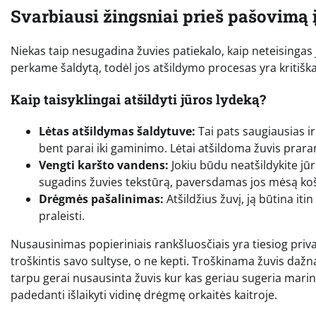
Svarbiausi žingsniai prieš pašovimą į
Niekas taip nesugadina žuvies patiekalo, kaip neteisingas
perkame šaldytą, todėl jos atšildymo procesas yra kritišk
Kaip taisyklingai atšildyti jūros lydeką?
Lėtas atšildymas šaldytuve:
Tai pats saugiausias ir 
bent parai iki gaminimo. Lėtai atšildoma žuvis prara
Vengti karšto vandens:
Jokiu būdu neatšildykite jūr
sugadins žuvies tekstūrą, paversdamas jos mėsą koše
Drėgmės pašalinimas:
Atšildžius žuvį, ją būtina iti
praleisti.
Nusausinimas popieriniais rankšluosčiais yra tiesiog prival
troškintis savo sultyse, o ne kepti. Troškinama žuvis dažn
tarpu gerai nusausinta žuvis kur kas geriau sugeria marinat
padedanti išlaikyti vidinę drėgmę orkaitės kaitroje.