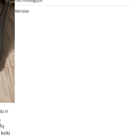
Technologijos
Verslas
io ir
,
lų
 kokį