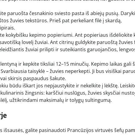
kite paruošta česnakinio sviesto pasta iš abiejų pusių. Daryki
tos žuvies tekstūros. Prieš pat perkeliant filė į skardą,
ipirais.
e kokybišku kepimo popieriumi. Ant popieriaus išdėliokite k
avotišką lovelį žuviai. Ant citrinų guldykite paruoštą žuvies f
eidžiantis žuviai prilipti ir suteikiantis garuojančios, lengvo
lentyną ir kepkite tiksliai 12–15 minučių. Kepimo laikas gali š
 Svarbiausia taisyklė – žuvies neperkepti. Ji bus visiškai paru
vai skirsis paspaudus šakute.
okiu būdu iškart jos nepjaustykite ir nekelkite į lėkštę. Leiskite
 kulinarinis žingsnis: karščiui nuslūgus, žuvies skysčiai nusto
alėlį, užtikrindami maksimalų ir tolygų sultingumą.
je
is išsausės, galite pasinaudoti Prancūzijos virtuvės šefų pa