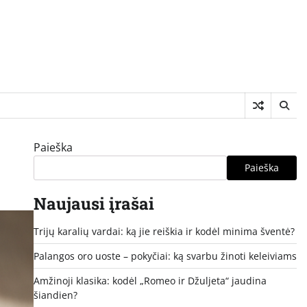
Paieška
Paieška
Naujausi įrašai
Trijų karalių vardai: ką jie reiškia ir kodėl minima šventė?
Palangos oro uoste – pokyčiai: ką svarbu žinoti keleiviams
Amžinoji klasika: kodėl „Romeo ir Džuljeta“ jaudina
šiandien?