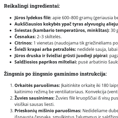
Reikalingi ingredientai:
Jūros lydekos filė:
apie 600–800 gramų (geriausia be 
Aukščiausios kokybės ypač tyras alyvuogių alieju
Sviestas (kambario temperatūros, minkštas):
30 
Česnakas:
2–3 skiltelės.
Citrinos:
1 vienetas (naudojama tik griežinėliams po ž
Švieži krapai arba petražolės:
nedidelė sauja, labai
Jūros druska ir šviežiai grūsti juodieji pipirai:
paga
Saldžiosios paprikos milteliai:
pusė arbatinio šaukš
Žingsnis po žingsnio gaminimo instrukcija:
Orkaitės paruošimas:
Įkaitinkite orkaitę iki 180 lai
kaitinimo režimą be ventiliatoriaus. Konvekcija (ventil
Žuvies sausinimas:
Žuvies filė kruopščiai iš visų pu
visiškai sausas liesti.
Prieskonių mišinio paruošimas:
Nedideliame dubenė
išspaustą česnaką, smulkintus žalumynus ir saldžiosio