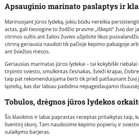
Apsauginio marinato paslaptys ir klai
Marinuojant jūros lydeką, jokiu būdu nereikia persistengti 
actas, gali tiesiogine to žodžio prasme „iškepti“ žuvį dar 
citrinos sultis ant žalios žuvies užpilsite likus pusvalandži
citriną geriausia naudoti tik pačioje kepimo pabaigoje arba 
ant šviežios mėsos.
Geriausias marinatas jūros lydekai – tai kokybiški riebalai i
tirpinto sviesto, smulkintas česnakas, švieži krapai, čiobr
taip pat rekomenduojama berti tik prieš patšaunant žuvį į 
ląstelių, kas dar labiau padidina nepageidaujamo išsausė
Tobulos, drėgnos jūros lydekos orkait
Šis klasikinis ir labai paprastas receptas pritaikytas taip, 
šventinį skonį. Tam naudosime kepimo popierių ir sviesto
sulaikymo barjeras.