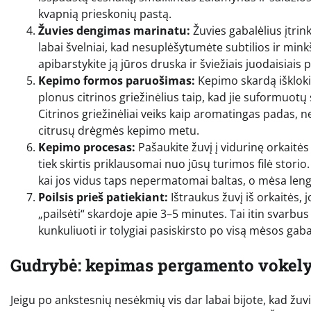
kvapnią prieskonių pastą.
Žuvies dengimas marinatu:
Žuvies gabalėlius įtrin
labai švelniai, kad nesuplėšytumėte subtilios ir minkš
apibarstykite ją jūros druska ir šviežiais juodaisiais p
Kepimo formos paruošimas:
Kepimo skardą išklokit
plonus citrinos griežinėlius taip, kad jie suformuotų s
Citrinos griežinėliai veiks kaip aromatingas padas, nel
citrusų drėgmės kepimo metu.
Kepimo procesas:
Pašaukite žuvį į vidurinę orkaitės 
tiek skirtis priklausomai nuo jūsų turimos filė storio.
kai jos vidus taps nepermatomai baltas, o mėsa leng
Poilsis prieš patiekiant:
Ištraukus žuvį iš orkaitės, j
„pailsėti“ skardoje apie 3–5 minutes. Tai itin svarbus
kunkuliuoti ir tolygiai pasiskirsto po visą mėsos gab
Gudrybė: kepimas pergamento vokely
Jeigu po ankstesnių nesėkmių vis dar labai bijote, kad žuv