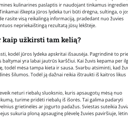
esmines kulinarines paslaptis ir naudojant tinkamus ingredien
 Tinkamai iškepta jūros lydeka turi būti drėgna, sultinga, o jo
e rasite visą reikalingą informaciją, pradedant nuo žuvies
ntuos nepriekaištingą rezultatą jūsų lėkštėje.
 kaip užkirsti tam kelią?
ti, kodėl jūros lydeka apskritai išsausėja. Pagrindinė to pri
 baltymai yra labai jautrūs karščiui. Kai žuvis kepama per ilg
ę, todėl mėsa tampa kieta ir sausa. Svarbu atsiminti, kad žuv
dinės šilumos. Todėl ją dažnai reikia ištraukti iš kaitros likus
 beveik neturi riebalų sluoksnio, kuris apsaugotų mėsą nuo
mą, turime pridėti riebalų iš išorės. Tai galima padaryti
elnius grietinėlės ar jogurto padažus. Sviestas suteikia žuvi
ejus sukuria ploną apsauginę plėvelę žuvies paviršiuje, lėti