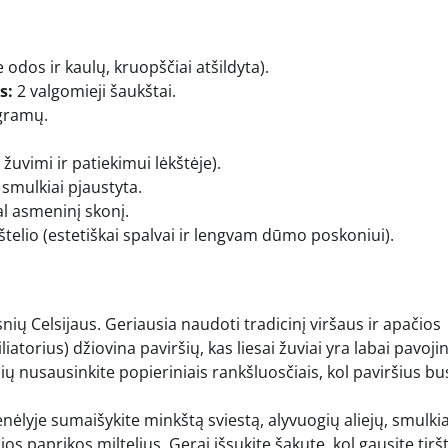
odos ir kaulų, kruopščiai atšildyta).
s:
2 valgomieji šaukštai.
gramų.
uvimi ir patiekimui lėkštėje).
 smulkiai pjaustyta.
l asmeninį skonį.
telio (estetiškai spalvai ir lengvam dūmo poskoniui).
psnių Celsijaus. Geriausia naudoti tradicinį viršaus ir apačios
iatorius) džiovina paviršių, kas liesai žuviai yra labai pavoji
sių nusausinkite popieriniais rankšluosčiais, kol paviršius bu
lyje sumaišykite minkštą sviestą, alyvuogių aliejų, smulkia
s paprikos miltelius. Gerai išsukite šakute, kol gausite tiršt