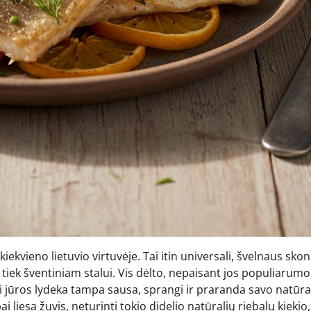
kiekvieno lietuvio virtuvėje. Tai itin universali, švelnaus skon
, tiek šventiniam stalui. Vis dėlto, nepaisant jos populiarumo
si jūros lydeka tampa sausa, sprangi ir praranda savo natūra
i liesa žuvis, neturinti tokio didelio natūralių riebalų kiekio,