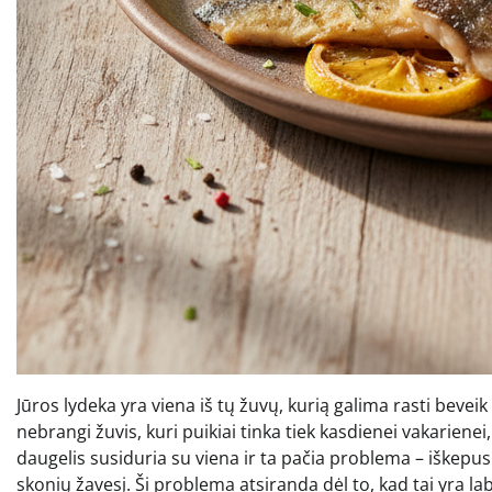
Jūros lydeka yra viena iš tų žuvų, kurią galima rasti beveik 
nebrangi žuvis, kuri puikiai tinka tiek kasdienei vakarienei
daugelis susiduria su viena ir ta pačia problema – iškepu
skonių žavesį. Ši problema atsiranda dėl to, kad tai yra laba