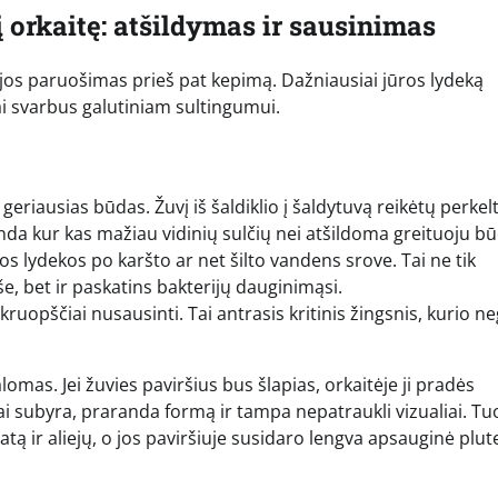
 orkaitę: atšildymas ir sausinimas
 jos paruošimas prieš pat kepimą. Dažniausiai jūros lydeką
ai svarbus galutiniam sultingumui.
geriausias būdas. Žuvį iš šaldiklio į šaldytuvą reikėtų perkelt
nda kur kas mažiau vidinių sulčių nei atšildoma greituoju b
os lydekos po karšto ar net šilto vandens srove. Tai ne tik
, bet ir paskatins bakterijų dauginimąsi.
n kruopščiai nusausinti. Tai antrasis kritinis žingsnis, kurio n
omas. Jei žuvies paviršius bus šlapias, orkaitėje ji pradės
ai subyra, praranda formą ir tampa nepatraukli vizualiai. Tu
ą ir aliejų, o jos paviršiuje susidaro lengva apsauginė plute