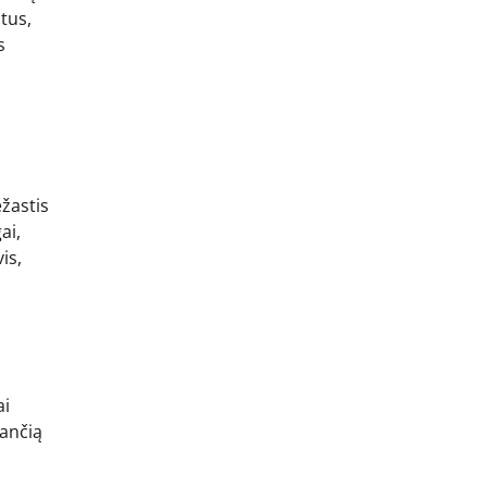
tus,
s
ežastis
ai,
is,
ai
nančią