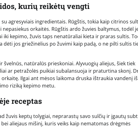
dos, kurių reikėtų vengti
su agresyviais ingredientais. Rūgštis, tokia kaip citrinos sul
jai nepasiekus orkaitės. Rūgštis ardo žuvies baltymus, todėl je
ui iki kepimo, žuvis taps nenatūraliai kieta ir praras sultis. T
dėti jos griežinėlius po žuvimi kaip padą, o ne pilti sultis tie
r švelnūs, natūralūs prieskoniai. Alyvuogių aliejus, šiek tiek
eliai ar petražolės puikiai subalansuoja ir praturtina skonį. 
orkaitę. Ilgai ant mėsos laikoma druska ištraukia vandenį iš
jimo riziką kepimo metu.
ėje receptas
kad žuvis keptų tolygiai, neprarastų savo sulčių ir įgautų subti
 bei aliejaus mišinį, kuris veiks kaip nematomas drėgmės