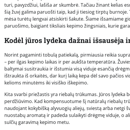
turi, pavyzdžiui, lašiša ar skumbrė. Tačiau žinant kelias 
šią žuvį galima paruošti taip, kad ji tiesiog tirptų burnoje.
mėsa turėtų lengvai atsiskirti šakute. Šiame išsamiame gid
paruošimo, baigiant tiksliais kepimo žingsniais, kurie gara
Kodėl jūros lydeka dažnai išsausėja ir
Norint pagaminti tobulą patiekalą, pirmiausia reikia supras
– per ilgas kepimo laikas ir per aukšta temperatūra. Žuvies
baltymai susitraukia ir išstumia visą viduje esančią drėgm
ištraukta iš orkaitės, dar kurį laiką kepa dėl savo pačios vi
kelioms minutėms iki visiško iškepimo.
Kita svarbi priežastis yra riebalų trūkumas. Jūros lydeka
perdžiūvimo. Kad kompensuotume šį natūralų riebalų trūku
naudojant kokybišką alyvuogių aliejų, sviestą arba netgi šv
nuostabų aromatą ir padeda sulaikyti drėgmę viduje, o ali
sulčių garavimą kepimo metu.