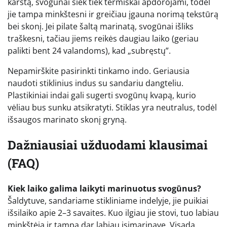
karštą, svogūnai šiek tiek termiškai apdorojami, todėl
jie tampa minkštesni ir greičiau įgauna norimą tekstūrą
bei skonį. Jei pilate šaltą marinatą, svogūnai išliks
traškesni, tačiau jiems reikės daugiau laiko (geriau
palikti bent 24 valandoms), kad „subręstų”.
Nepamirškite pasirinkti tinkamo indo. Geriausia
naudoti stiklinius indus su sandariu dangteliu.
Plastikiniai indai gali sugerti svogūnų kvapą, kurio
vėliau bus sunku atsikratyti. Stiklas yra neutralus, todėl
išsaugos marinato skonį gryną.
Dažniausiai užduodami klausimai
(FAQ)
Kiek laiko galima laikyti marinuotus svogūnus?
Šaldytuve, sandariame stikliniame indelyje, jie puikiai
išsilaiko apie 2–3 savaites. Kuo ilgiau jie stovi, tuo labiau
minkštėja ir tampa dar labiau įsimarinavę. Visada