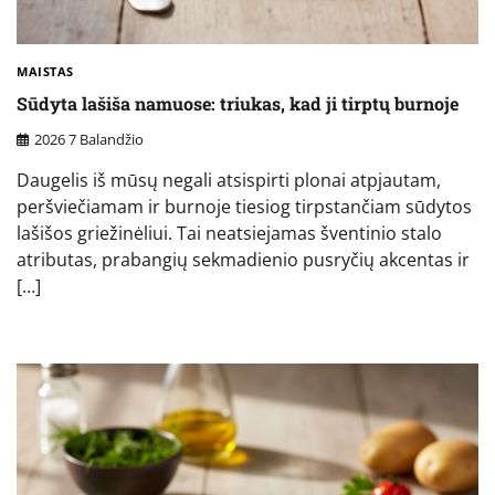
MAISTAS
Sūdyta lašiša namuose: triukas, kad ji tirptų burnoje
2026 7 Balandžio
Daugelis iš mūsų negali atsispirti plonai atpjautam,
peršviečiamam ir burnoje tiesiog tirpstančiam sūdytos
lašišos griežinėliui. Tai neatsiejamas šventinio stalo
atributas, prabangių sekmadienio pusryčių akcentas ir
[…]