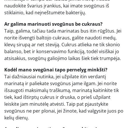
naudokite švarius įrankius, kai imate svogūnus iš
stiklainio, kad neįneštumėte bakterijų.
Ar galima marinuoti svogūnus be cukraus?
Taip, galima, tačiau tada marinatas bus itin rūgštus. Jei
norite išvengti baltojo cukraus, galite naudoti medų,
klevų sirupą ar net steviją. Cukrus atlieka ne tik skonio
balanso, bet ir konservavimo funkciją, todėl visiškai jo
atsisakius, svogūnų galiojimo laikas šiek tiek trumpėja.
Kodėl mano svogūnai tapo pernelyg minkšti?
Tai dažniausiai nutinka, jei užpilate itin verdantį
marinatą ir paliekate svogūnus jame ilgam. Jei norite
išsaugoti maksimalų traškumą, marinatą kaitinkite tik
tiek, kad ištirptų cukrus ir druska, o prieš užpilant
leiskite jam minutėlę atvėsti. Taip pat pjaustykite
svogūnus ne per plonai, jei žinote, kad valgysite juos po
kelių dienų.