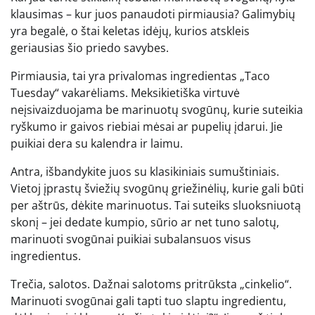
klausimas – kur juos panaudoti pirmiausia? Galimybių
yra begalė, o štai keletas idėjų, kurios atskleis
geriausias šio priedo savybes.
Pirmiausia, tai yra privalomas ingredientas „Taco
Tuesday“ vakarėliams. Meksikietiška virtuvė
neįsivaizduojama be marinuotų svogūnų, kurie suteikia
ryškumo ir gaivos riebiai mėsai ar pupelių įdarui. Jie
puikiai dera su kalendra ir laimu.
Antra, išbandykite juos su klasikiniais sumuštiniais.
Vietoj įprastų šviežių svogūnų griežinėlių, kurie gali būti
per aštrūs, dėkite marinuotus. Tai suteiks sluoksniuotą
skonį – jei dedate kumpio, sūrio ar net tuno salotų,
marinuoti svogūnai puikiai subalansuos visus
ingredientus.
Trečia, salotos. Dažnai salotoms pritrūksta „cinkelio“.
Marinuoti svogūnai gali tapti tuo slaptu ingredientu,