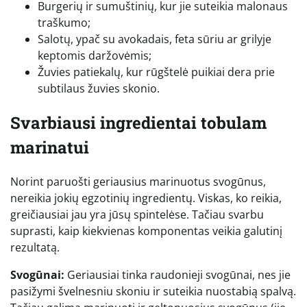
Burgerių ir sumuštinių, kur jie suteikia malonaus
traškumo;
Salotų, ypač su avokadais, feta sūriu ar grilyje
keptomis daržovėmis;
Žuvies patiekalų, kur rūgštelė puikiai dera prie
subtilaus žuvies skonio.
Svarbiausi ingredientai tobulam
marinatui
Norint paruošti geriausius marinuotus svogūnus,
nereikia jokių egzotinių ingredientų. Viskas, ko reikia,
greičiausiai jau yra jūsų spintelėse. Tačiau svarbu
suprasti, kaip kiekvienas komponentas veikia galutinį
rezultatą.
Svogūnai:
Geriausiai tinka raudonieji svogūnai, nes jie
pasižymi švelnesniu skoniu ir suteikia nuostabią spalvą.