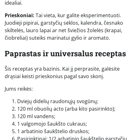
idealiai.
Prieskoniai:
Tai vieta, kur galite eksperimentuoti.
Juodieji pipirai, garstyčių sėklos, kalendra, česnako
skiltelės, lauro lapai ar net šviežios žolelės (krapai,
čiobreliai) suteiks marinatui gylio ir aromato.
Paprastas ir universalus receptas
Šis receptas yra bazinis. Kai jį perprasite, galėsite
drąsiai keisti prieskonius pagal savo skonį.
Jums reikės:
Dviejų didelių raudonųjų svogūnų;
120 ml obuolių acto (arba kito pasirinkto);
120 ml vandens;
1 valgomojo šaukšto cukraus;
1 arbatinio šaukštelio druskos;
Pasirinktinai: 1/2 arbatinio šaukštelio garstyčių