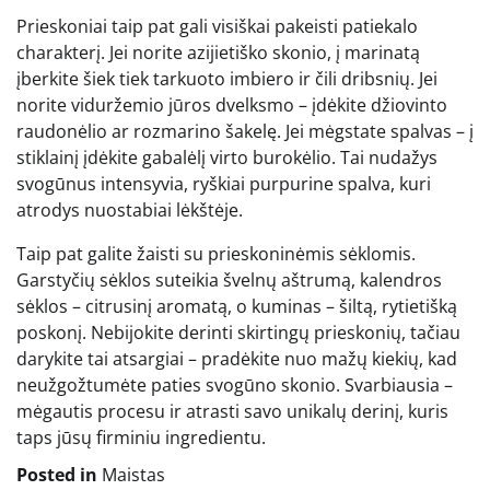
Prieskoniai taip pat gali visiškai pakeisti patiekalo
charakterį. Jei norite azijietiško skonio, į marinatą
įberkite šiek tiek tarkuoto imbiero ir čili dribsnių. Jei
norite viduržemio jūros dvelksmo – įdėkite džiovinto
raudonėlio ar rozmarino šakelę. Jei mėgstate spalvas – į
stiklainį įdėkite gabalėlį virto burokėlio. Tai nudažys
svogūnus intensyvia, ryškiai purpurine spalva, kuri
atrodys nuostabiai lėkštėje.
Taip pat galite žaisti su prieskoninėmis sėklomis.
Garstyčių sėklos suteikia švelnų aštrumą, kalendros
sėklos – citrusinį aromatą, o kuminas – šiltą, rytietišką
poskonį. Nebijokite derinti skirtingų prieskonių, tačiau
darykite tai atsargiai – pradėkite nuo mažų kiekių, kad
neužgožtumėte paties svogūno skonio. Svarbiausia –
mėgautis procesu ir atrasti savo unikalų derinį, kuris
taps jūsų firminiu ingredientu.
Posted in
Maistas