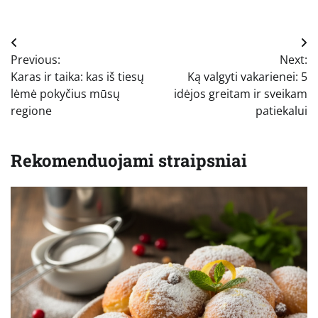
Navigacija
Previous:
Next:
tarp
Karas ir taika: kas iš tiesų
Ką valgyti vakarienei: 5
įrašų
lėmė pokyčius mūsų
idėjos greitam ir sveikam
regione
patiekalui
Rekomenduojami straipsniai