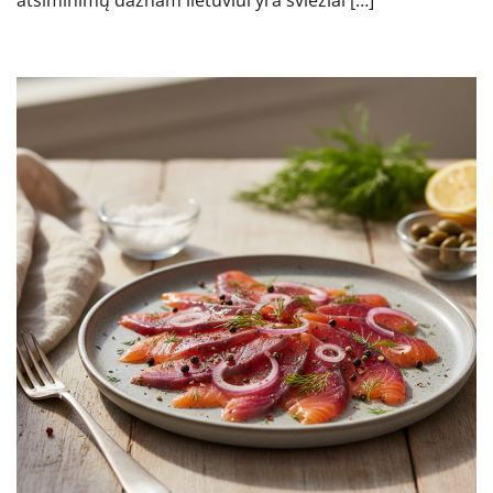
atsiminimų dažnam lietuviui yra šviežiai […]