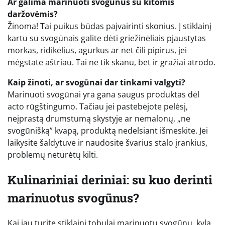
Ar galima marinuoti svogūnus su kitomis
daržovėmis?
Žinoma! Tai puikus būdas paįvairinti skonius. Į stiklainį
kartu su svogūnais galite dėti griežinėliais pjaustytas
morkas, ridikėlius, agurkus ar net čili pipirus, jei
mėgstate aštriau. Tai ne tik skanu, bet ir gražiai atrodo.
Kaip žinoti, ar svogūnai dar tinkami valgyti?
Marinuoti svogūnai yra gana saugus produktas dėl
acto rūgštingumo. Tačiau jei pastebėjote pelėsį,
neįprastą drumstumą skystyje ar nemalonų, „ne
svogūnišką” kvapą, produktą nedelsiant išmeskite. Jei
laikysite šaldytuve ir naudosite švarius stalo įrankius,
problemų neturėtų kilti.
Kulinariniai deriniai: su kuo derinti
marinuotus svogūnus?
Kai jau turite stiklainį tobulai marinuotų svogūnų, kyla