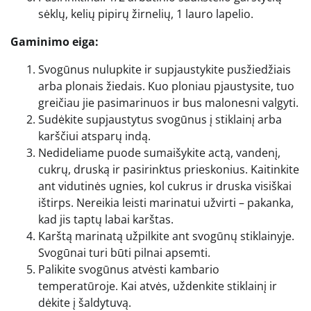
sėklų, kelių pipirų žirnelių, 1 lauro lapelio.
Gaminimo eiga:
Svogūnus nulupkite ir supjaustykite pusžiedžiais
arba plonais žiedais. Kuo ploniau pjaustysite, tuo
greičiau jie pasimarinuos ir bus malonesni valgyti.
Sudėkite supjaustytus svogūnus į stiklainį arba
karščiui atsparų indą.
Nedideliame puode sumaišykite actą, vandenį,
cukrų, druską ir pasirinktus prieskonius. Kaitinkite
ant vidutinės ugnies, kol cukrus ir druska visiškai
ištirps. Nereikia leisti marinatui užvirti – pakanka,
kad jis taptų labai karštas.
Karštą marinatą užpilkite ant svogūnų stiklainyje.
Svogūnai turi būti pilnai apsemti.
Palikite svogūnus atvėsti kambario
temperatūroje. Kai atvės, uždenkite stiklainį ir
dėkite į šaldytuvą.