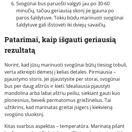
Svogūnai bus paruošti valgyti jau po 30-60
minučių, tačiau geriausią skonį jie įgauna po
paros šaldytuve. Tokiu būdu marinuoti svogūnai
šaldytuve gali išstovėti iki dviejų savaičių.
Patarimai, kaip išgauti geriausią
rezultatą
Norint, kad jūsų marinuoti svogūnai būtų tiesiog tobuli,
verta atkreipti dėmesį į kelias detales. Pirmiausia –
pjaustymo storis. Jei pjaustysite per storai, svogūnai
bus per daug aštrūs ir kieti. Idealiausia pjaustyti
mandolina arba labai aštriu peiliu, siekiant gauti kuo
plonesnius, beveik permatomus griežinėlius. Tai
užtikrins, kad marinatas greitai įsigers į kiekvieną
svogūno sluoksnį.
Kitas svarbus aspektas – temperatūra. Marinatą pilant