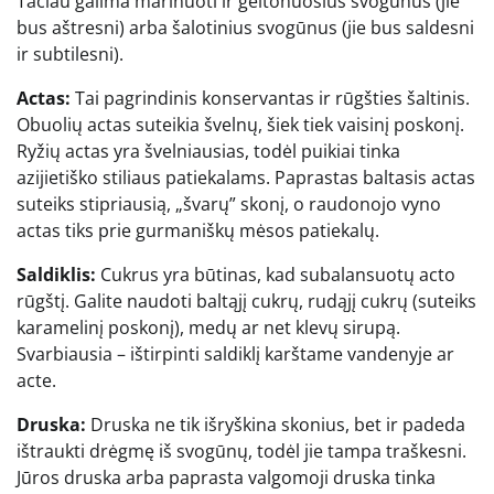
Tačiau galima marinuoti ir geltonuosius svogūnus (jie
bus aštresni) arba šalotinius svogūnus (jie bus saldesni
ir subtilesni).
Actas:
Tai pagrindinis konservantas ir rūgšties šaltinis.
Obuolių actas suteikia švelnų, šiek tiek vaisinį poskonį.
Ryžių actas yra švelniausias, todėl puikiai tinka
azijietiško stiliaus patiekalams. Paprastas baltasis actas
suteiks stipriausią, „švarų” skonį, o raudonojo vyno
actas tiks prie gurmaniškų mėsos patiekalų.
Saldiklis:
Cukrus yra būtinas, kad subalansuotų acto
rūgštį. Galite naudoti baltąjį cukrų, rudąjį cukrų (suteiks
karamelinį poskonį), medų ar net klevų sirupą.
Svarbiausia – ištirpinti saldiklį karštame vandenyje ar
acte.
Druska:
Druska ne tik išryškina skonius, bet ir padeda
ištraukti drėgmę iš svogūnų, todėl jie tampa traškesni.
Jūros druska arba paprasta valgomoji druska tinka