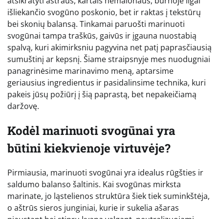
atsikratyti aštraus, kartais nemalonaus, burnoje ilgai
išliekančio svogūno poskonio, bet ir raktas į tekstūrų
bei skonių balansą. Tinkamai paruošti marinuoti
svogūnai tampa traškūs, gaivūs ir įgauna nuostabią
spalvą, kuri akimirksniu pagyvina net patį paprasčiausią
sumuštinį ar kepsnį. Šiame straipsnyje mes nuodugniai
panagrinėsime marinavimo meną, aptarsime
geriausius ingredientus ir pasidalinsime technika, kuri
pakeis jūsų požiūrį į šią paprastą, bet nepakeičiamą
daržovę.
Kodėl marinuoti svogūnai yra
būtini kiekvienoje virtuvėje?
Pirmiausia, marinuoti svogūnai yra idealus rūgšties ir
saldumo balanso šaltinis. Kai svogūnas mirksta
marinate, jo ląstelienos struktūra šiek tiek suminkštėja,
o aštrūs sieros junginiai, kurie ir sukelia ašaras