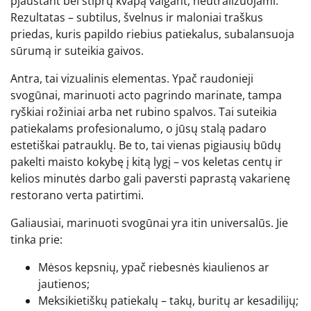
pjaustant bei stiprų kvapą valgant, neutralizuojami.
Rezultatas – subtilus, švelnus ir maloniai traškus
priedas, kuris papildo riebius patiekalus, subalansuoja
sūrumą ir suteikia gaivos.
Antra, tai vizualinis elementas. Ypač raudonieji
svogūnai, marinuoti acto pagrindo marinate, tampa
ryškiai rožiniai arba net rubino spalvos. Tai suteikia
patiekalams profesionalumo, o jūsų stalą padaro
estetiškai patrauklų. Be to, tai vienas pigiausių būdų
pakelti maisto kokybę į kitą lygį – vos keletas centų ir
kelios minutės darbo gali paversti paprastą vakarienę
restorano verta patirtimi.
Galiausiai, marinuoti svogūnai yra itin universalūs. Jie
tinka prie:
Mėsos kepsnių, ypač riebesnės kiaulienos ar
jautienos;
Meksikietiškų patiekalų – takų, buritų ar kesadilijų;