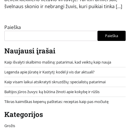
švelnaus skonio ir nebrangi žuvis, kuri puikiai tinka […]
Paieška
Paieška
Naujausi įrašai
Kaip išvalyti skalbimo mašiną: patarimai, kad veiktų kaip nauja
Legenda apie Jūratę ir Kastytį: kodėl ji vis dar aktuali?
Kaip visam laikui atsikratyti skruzdžių: specialistų patarimai
Baltijos jūros žuvys: ką būtina žinoti apie kokybę ir rūšis
Tikras kaimiškas kepenų paštetas: receptas kaip pas močiutę
Kategorijos
Grožis