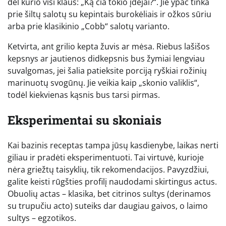
dėl kurio visi klaus: „Ką čia tokio įdėjai?“. Jie ypač tinka
prie šiltų salotų su kepintais burokėliais ir ožkos sūriu
arba prie klasikinio „Cobb“ salotų varianto.
Ketvirta, ant grilio kepta žuvis ar mėsa. Riebus lašišos
kepsnys ar jautienos didkepsnis bus žymiai lengviau
suvalgomas, jei šalia patieksite porciją ryškiai rožinių
marinuotų svogūnų. Jie veikia kaip „skonio valiklis“,
todėl kiekvienas kąsnis bus tarsi pirmas.
Eksperimentai su skoniais
Kai bazinis receptas tampa jūsų kasdienybe, laikas nerti
giliau ir pradėti eksperimentuoti. Tai virtuvė, kurioje
nėra griežtų taisyklių, tik rekomendacijos. Pavyzdžiui,
galite keisti rūgšties profilį naudodami skirtingus actus.
Obuolių actas – klasika, bet citrinos sultys (derinamos
su trupučiu acto) suteiks dar daugiau gaivos, o laimo
sultys – egzotikos.