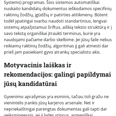
Systems) programas. Šios sistemos automatiškai
nuskaito kandidatų dokumentus ieškodamos specifinių
raktinių žodžių, įgūdžių ir patirties atitikmenų. Būtent
todėl ypatingai svarbu naudoti standartinius, lengvai
sistemų atpažįstamus šriftus, aiškią teksto struktūrą ir į
savo tekstą organiškai įtraukti terminus, kurie yra
naudojami pačiame darbo skelbime. Jei jūsų faile nebus
reikiamų raktinių žodžių, algoritmas jį gali atmesti dar
prieš jam pasiekiant gyvo atrankų specialisto akis.
Motyvacinis laiškas ir
rekomendacijos: galingi papildymai
jūsų kandidatūrai
Gyvenimo aprašymas yra esminis, tačiau toli gražu ne
vienintelis įrankis jūsų karjeros arsenale. Net ir
nepriekaištingai parengtas dokumentas gali tapti dar
veiksmingesnis, jei jį lydės stiprus, asmeniškai