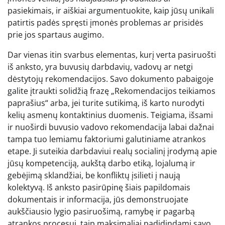
pasiekimais, ir aiškiai argumentuokite, kaip jūsų unikali
patirtis padės spręsti įmonės problemas ar prisidės
prie jos spartaus augimo.
Dar vienas itin svarbus elementas, kurį verta pasiruošti
iš anksto, yra buvusių darbdavių, vadovų ar netgi
dėstytojų rekomendacijos. Savo dokumento pabaigoje
galite įtraukti solidžią frazę „Rekomendacijos teikiamos
paprašius“ arba, jei turite sutikimą, iš karto nurodyti
kelių asmenų kontaktinius duomenis. Teigiama, išsami
ir nuoširdi buvusio vadovo rekomendacija labai dažnai
tampa tuo lemiamu faktoriumi galutiniame atrankos
etape. Ji suteikia darbdaviui realų socialinį įrodymą apie
jūsų kompetenciją, aukštą darbo etiką, lojalumą ir
gebėjimą sklandžiai, be konfliktų įsilieti į naują
kolektyvą. Iš anksto pasirūpinę šiais papildomais
dokumentais ir informacija, jūs demonstruojate
aukščiausio lygio pasiruošimą, ramybę ir pagarbą
atrankos procesui, taip maksimaliai padidindami savo