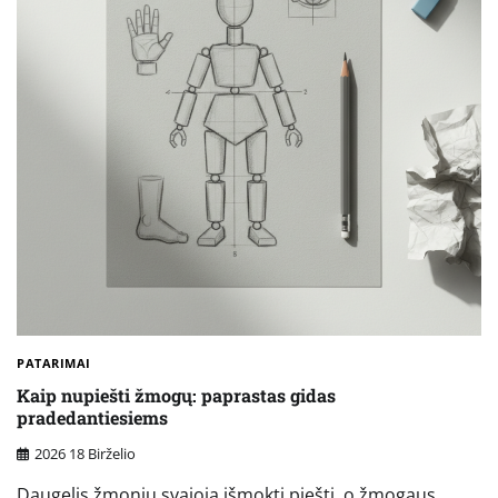
PATARIMAI
Kaip nupiešti žmogų: paprastas gidas
pradedantiesiems
2026 18 Birželio
Daugelis žmonių svajoja išmokti piešti, o žmogaus