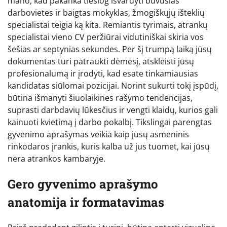
mano, kad pakanka tiesiog išvardyti buvusias
darbovietes ir baigtas mokyklas, žmogiškųjų išteklių
specialistai teigia ką kita. Remiantis tyrimais, atrankų
specialistai vieno CV peržiūrai vidutiniškai skiria vos
šešias ar septynias sekundes. Per šį trumpą laiką jūsų
dokumentas turi patraukti dėmesį, atskleisti jūsų
profesionalumą ir įrodyti, kad esate tinkamiausias
kandidatas siūlomai pozicijai. Norint sukurti tokį įspūdį,
būtina išmanyti šiuolaikines rašymo tendencijas,
suprasti darbdavių lūkesčius ir vengti klaidų, kurios gali
kainuoti kvietimą į darbo pokalbį. Tikslingai parengtas
gyvenimo aprašymas veikia kaip jūsų asmeninis
rinkodaros įrankis, kuris kalba už jus tuomet, kai jūsų
nėra atrankos kambaryje.
Gero gyvenimo aprašymo
anatomija ir formatavimas