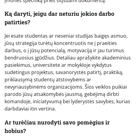
įmonės specifiką prieš siųsdami dokumentą.
Ką daryti, jeigu dar neturiu jokios darbo
patirties?
Jei esate studentas ar neseniai studijas baigęs asmuo,
jūsų strategija turėtų koncentruotis ne į praeities
darbus, o į jūsų potencialą, motyvaciją ir jau turimus
bendruosius įgūdžius. Detaliau aprašykite akademinius
pasiekimus, universitete ar mokykloje vykdytus
sudėtingus projektus, savanorystės patirtį, praktiką,
priklausymą studentų atstovybėms ar
nevyriausybinėms organizacijoms. Šios veiklos puikiai
parodo jūsų atsakomybės jausmą, gebėjimą dirbti
komandoje, iniciatyvumą bei lyderystės savybes, kurias
darbdaviai itin vertina.
Ar turėčiau nurodyti savo pomėgius ir
hobius?