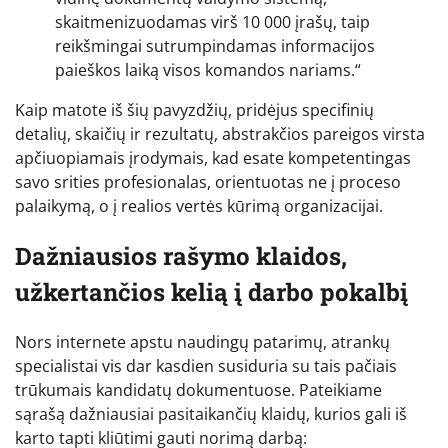
skaitmenizuodamas virš 10 000 įrašų, taip
reikšmingai sutrumpindamas informacijos
paieškos laiką visos komandos nariams.“
Kaip matote iš šių pavyzdžių, pridėjus specifinių
detalių, skaičių ir rezultatų, abstrakčios pareigos virsta
apčiuopiamais įrodymais, kad esate kompetentingas
savo srities profesionalas, orientuotas ne į proceso
palaikymą, o į realios vertės kūrimą organizacijai.
Dažniausios rašymo klaidos,
užkertančios kelią į darbo pokalbį
Nors internete apstu naudingų patarimų, atrankų
specialistai vis dar kasdien susiduria su tais pačiais
trūkumais kandidatų dokumentuose. Pateikiame
sąrašą dažniausiai pasitaikančių klaidų, kurios gali iš
karto tapti kliūtimi gauti norimą darbą: