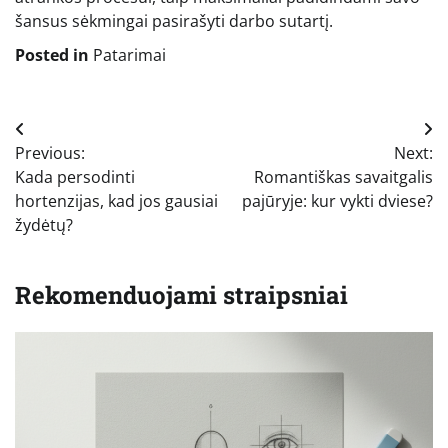
šansus sėkmingai pasirašyti darbo sutartį.
Posted in
Patarimai
Navigacija
Previous:
Next:
tarp
Kada persodinti
Romantiškas savaitgalis
įrašų
hortenzijas, kad jos gausiai
pajūryje: kur vykti dviese?
žydėtų?
Rekomenduojami straipsniai