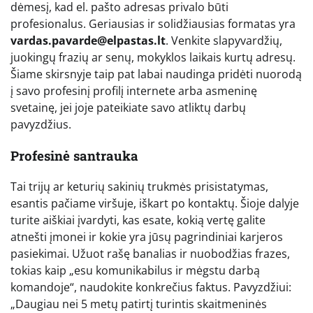
dėmesį, kad el. pašto adresas privalo būti
profesionalus. Geriausias ir solidžiausias formatas yra
vardas.pavarde@elpastas.lt
. Venkite slapyvardžių,
juokingų frazių ar senų, mokyklos laikais kurtų adresų.
Šiame skirsnyje taip pat labai naudinga pridėti nuorodą
į savo profesinį profilį internete arba asmeninę
svetainę, jei joje pateikiate savo atliktų darbų
pavyzdžius.
Profesinė santrauka
Tai trijų ar keturių sakinių trukmės prisistatymas,
esantis pačiame viršuje, iškart po kontaktų. Šioje dalyje
turite aiškiai įvardyti, kas esate, kokią vertę galite
atnešti įmonei ir kokie yra jūsų pagrindiniai karjeros
pasiekimai. Užuot rašę banalias ir nuobodžias frazes,
tokias kaip „esu komunikabilus ir mėgstu darbą
komandoje“, naudokite konkrečius faktus. Pavyzdžiui:
„Daugiau nei 5 metų patirtį turintis skaitmeninės