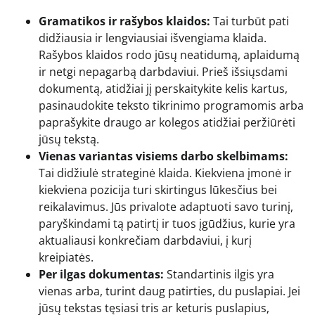
Gramatikos ir rašybos klaidos:
Tai turbūt pati
didžiausia ir lengviausiai išvengiama klaida.
Rašybos klaidos rodo jūsų neatidumą, aplaidumą
ir netgi nepagarbą darbdaviui. Prieš išsiųsdami
dokumentą, atidžiai jį perskaitykite kelis kartus,
pasinaudokite teksto tikrinimo programomis arba
paprašykite draugo ar kolegos atidžiai peržiūrėti
jūsų tekstą.
Vienas variantas visiems darbo skelbimams:
Tai didžiulė strateginė klaida. Kiekviena įmonė ir
kiekviena pozicija turi skirtingus lūkesčius bei
reikalavimus. Jūs privalote adaptuoti savo turinį,
paryškindami tą patirtį ir tuos įgūdžius, kurie yra
aktualiausi konkrečiam darbdaviui, į kurį
kreipiatės.
Per ilgas dokumentas:
Standartinis ilgis yra
vienas arba, turint daug patirties, du puslapiai. Jei
jūsų tekstas tęsiasi tris ar keturis puslapius,