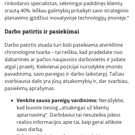
rinkodaros specialistas, sėkmingai padidinęs klientų
srautą 40%. Ieškau galimybių pritaikyti savo strateginio
planavimo įgūdžius inovatyvioje technologijų įmonėje.“
Darbo patirtis ir pasiekimai
Darbo patirtis visada turi būti pateikiama atvirkštine
chronologine tvarka – tai reiškia, kad pradedate nuo
dabartinės ar pačios naujausios darbovietės ir judate
atgal į praeitį. Kiekvienai pozicijai nurodykite įmonės
pavadinimą, savo pareigas ir darbo laikotarpį. Tačiau
svarbiausia dalis yra jūsų atsakomybių ir, dar svarbiau,
pasiekimų aprašymas.
Venkite sauso pareigų vardinimo:
Nerašykite,
kad buvote tiesiog „atsakingas už klientų
aptarnavimą“. Darbdaviui tai nesuteikia jokios
realios informacijos apie tai, kaip gerai atlikote
savo darbą.