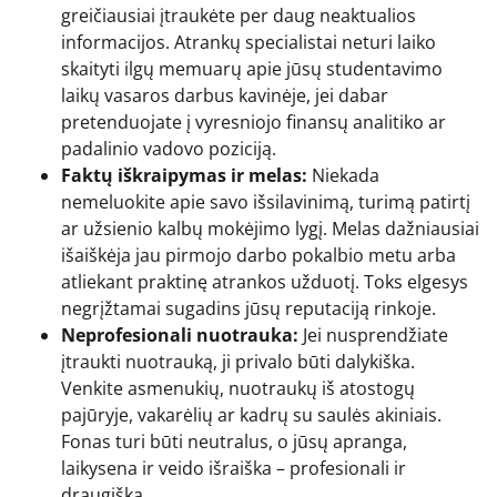
greičiausiai įtraukėte per daug neaktualios
informacijos. Atrankų specialistai neturi laiko
skaityti ilgų memuarų apie jūsų studentavimo
laikų vasaros darbus kavinėje, jei dabar
pretenduojate į vyresniojo finansų analitiko ar
padalinio vadovo poziciją.
Faktų iškraipymas ir melas:
Niekada
nemeluokite apie savo išsilavinimą, turimą patirtį
ar užsienio kalbų mokėjimo lygį. Melas dažniausiai
išaiškėja jau pirmojo darbo pokalbio metu arba
atliekant praktinę atrankos užduotį. Toks elgesys
negrįžtamai sugadins jūsų reputaciją rinkoje.
Neprofesionali nuotrauka:
Jei nusprendžiate
įtraukti nuotrauką, ji privalo būti dalykiška.
Venkite asmenukių, nuotraukų iš atostogų
pajūryje, vakarėlių ar kadrų su saulės akiniais.
Fonas turi būti neutralus, o jūsų apranga,
laikysena ir veido išraiška – profesionali ir
draugiška.