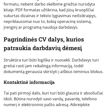
formatu, nebent darbo skelbime griežtai nurodyta
kitaip. PDF formatas užtikrina, kad jūsų kruopščiai
sukurtas dizainas ir teksto lygiavimas neišsikraipys,
nepriklausomai nuo to, kokią operacinę sistemą,
įrenginį ar programą naudoja darbdavys.
Pagrindinės CV dalys, kurios
patraukia darbdavių dėmesį
Struktūra turi būti logiška ir nuosekli. Darbdavys turi
greitai rasti jam reikalingą informaciją, todėl
dokumentą geriausia skirstyti į aiškius teminius blokus.
Kontaktinė informacija
Tai pati pirmoji dalis, kuri turi būti glausta ir absoliučiai
tiksli. Būtina nurodyti savo vardą, pavardę, telefono
numerį ir elektroninio pašto adresą. Atkreipkite