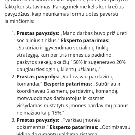
faktų konstatavimas. Panagrinėkime kelis konkrečius
pavyzdžius, kaip netinkamas formuluotes paversti
laiminčiomis:
Prastas pavyzdys:
„Mano darbas buvo prižiūrėti
socialinius tinklus.“
Eksperto patarimas:
„Sukūriau ir įgyvendinau socialinių tinklų
strategiją, kuri per tris mėnesius padidino
paskyros sekėjų skaičių 150% ir sugeneravo 20%
daugiau tiesioginių klientų užklausų.“
Prastas pavyzdys:
„Vadovavau pardavimų
komandai.“
Eksperto patarimas:
„Subūriau ir
koordinavau 5 asmenų pardavimų komandą,
motyvuodamas darbuotojus ir kasmet
viršydamas nustatytus įmonės pardavimų planus
ne mažiau kaip 15%.“
Prastas pavyzdys:
„Tvarkiau įmonės
dokumentus.“
Eksperto patarimas:
„Optimizavau
vidinę dokumentų valdymo sistemą,