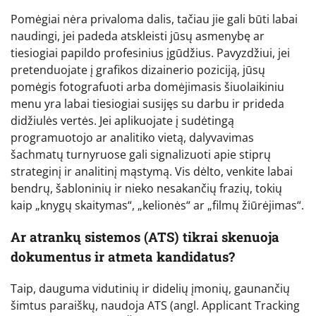
Pomėgiai nėra privaloma dalis, tačiau jie gali būti labai
naudingi, jei padeda atskleisti jūsų asmenybę ar
tiesiogiai papildo profesinius įgūdžius. Pavyzdžiui, jei
pretenduojate į grafikos dizainerio poziciją, jūsų
pomėgis fotografuoti arba domėjimasis šiuolaikiniu
menu yra labai tiesiogiai susijęs su darbu ir prideda
didžiulės vertės. Jei aplikuojate į sudėtingą
programuotojo ar analitiko vietą, dalyvavimas
šachmatų turnyruose gali signalizuoti apie stiprų
strateginį ir analitinį mąstymą. Vis dėlto, venkite labai
bendrų, šabloninių ir nieko nesakančių frazių, tokių
kaip „knygų skaitymas“, „kelionės“ ar „filmų žiūrėjimas“.
Ar atrankų sistemos (ATS) tikrai skenuoja
dokumentus ir atmeta kandidatus?
Taip, dauguma vidutinių ir didelių įmonių, gaunančių
šimtus paraiškų, naudoja ATS (angl. Applicant Tracking