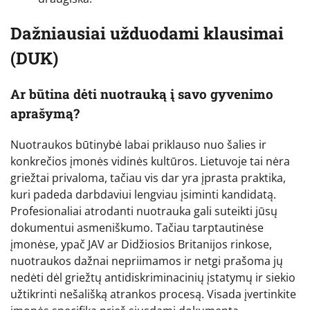
Dažniausiai užduodami klausimai
(DUK)
Ar būtina dėti nuotrauką į savo gyvenimo
aprašymą?
Nuotraukos būtinybė labai priklauso nuo šalies ir
konkrečios įmonės vidinės kultūros. Lietuvoje tai nėra
griežtai privaloma, tačiau vis dar yra įprasta praktika,
kuri padeda darbdaviui lengviau įsiminti kandidatą.
Profesionaliai atrodanti nuotrauka gali suteikti jūsų
dokumentui asmeniškumo. Tačiau tarptautinėse
įmonėse, ypač JAV ar Didžiosios Britanijos rinkose,
nuotraukos dažnai nepriimamos ir netgi prašoma jų
nedėti dėl griežtų antidiskriminacinių įstatymų ir siekio
užtikrinti nešališką atrankos procesą. Visada įvertinkite