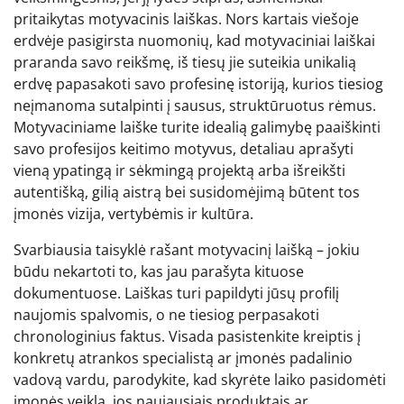
pritaikytas motyvacinis laiškas. Nors kartais viešoje
erdvėje pasigirsta nuomonių, kad motyvaciniai laiškai
praranda savo reikšmę, iš tiesų jie suteikia unikalią
erdvę papasakoti savo profesinę istoriją, kurios tiesiog
neįmanoma sutalpinti į sausus, struktūruotus rėmus.
Motyvaciniame laiške turite idealią galimybę paaiškinti
savo profesijos keitimo motyvus, detaliau aprašyti
vieną ypatingą ir sėkmingą projektą arba išreikšti
autentišką, gilią aistrą bei susidomėjimą būtent tos
įmonės vizija, vertybėmis ir kultūra.
Svarbiausia taisyklė rašant motyvacinį laišką – jokiu
būdu nekartoti to, kas jau parašyta kituose
dokumentuose. Laiškas turi papildyti jūsų profilį
naujomis spalvomis, o ne tiesiog perpasakoti
chronologinius faktus. Visada pasistenkite kreiptis į
konkretų atrankos specialistą ar įmonės padalinio
vadovą vardu, parodykite, kad skyrėte laiko pasidomėti
įmonės veikla, jos naujausiais produktais ar