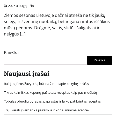
2026 4 Rugpjūčio
Žiemos sezonas Lietuvoje dažnai atneša ne tik jaukų
sniegą ir šventinę nuotaiką, bet ir gana rimtus iššūkius
mūsų pėdoms. Drėgmė, šaltis, slidūs šaligatviai ir
nelygūs […]
Paieška
Paieška
Naujausi įrašai
Baltijos jūros žuvys: ką būtina žinoti apie kokybę ir rūšis
Tikras kaimiškas kepenų paštetas: receptas kaip pas močiutę
Tobulas obuolių pyragas: paprastas ir laiko patikrintas receptas
Trijų karalių vardai: ką jie reiškia ir kodėl minima šventė?