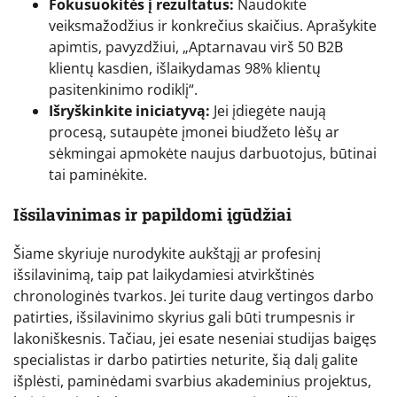
Fokusuokitės į rezultatus:
Naudokite
veiksmažodžius ir konkrečius skaičius. Aprašykite
apimtis, pavyzdžiui, „Aptarnavau virš 50 B2B
klientų kasdien, išlaikydamas 98% klientų
pasitenkinimo rodiklį“.
Išryškinkite iniciatyvą:
Jei įdiegėte naują
procesą, sutaupėte įmonei biudžeto lėšų ar
sėkmingai apmokėte naujus darbuotojus, būtinai
tai paminėkite.
Išsilavinimas ir papildomi įgūdžiai
Šiame skyriuje nurodykite aukštąjį ar profesinį
išsilavinimą, taip pat laikydamiesi atvirkštinės
chronologinės tvarkos. Jei turite daug vertingos darbo
patirties, išsilavinimo skyrius gali būti trumpesnis ir
lakoniškesnis. Tačiau, jei esate neseniai studijas baigęs
specialistas ir darbo patirties neturite, šią dalį galite
išplėsti, paminėdami svarbius akademinius projektus,