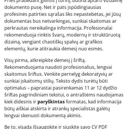
Prieš pradedant gilintis į turinį, būtina aptarti vizualinę
dokumento pusę. Net ir pats įspūdingiausias
profesinės patirties sąrašas liks nepastebėtas, jei jūsų
dokumentas bus netvarkingas, sunkiai skaitomas ar
perkrautas nereikalinga informacija. Profesionalai
rekomenduoja rinktis švarų, modernų ir struktūruotą
dizainą, vengiant chaotiškų spalvų ar grafikos
elementų, kurie atitraukia dėmesį nuo esmės.
Visų pirma, atkreipkite dėmesį į šriftą.
Rekomenduojama naudoti profesionalius, lengvai
skaitomus šriftus. Venkite pernelyg dekoratyvių ar
sunkiai įskaitomų stilių. Teksto dydis turėtų būti
optimalus – paprastai pasirenkamas 11 ar 12 dydžio
šriftas pagrindiniam tekstui, o antraštėms naudojamas
kiek didesnis ir
paryškintas
formatas, kad informacija
būtų aiškiai atskirta ir atrankų specialistas galėtų
lengvai skenuoti dokumentą akimis.
Be to, visada išsaugokite ir siųskite savo CV PDF