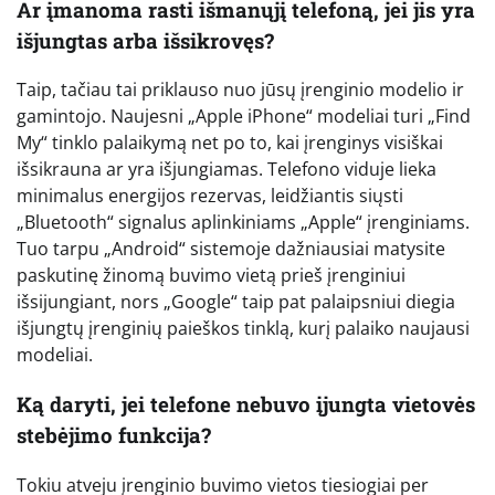
Ar įmanoma rasti išmanųjį telefoną, jei jis yra
išjungtas arba išsikrovęs?
Taip, tačiau tai priklauso nuo jūsų įrenginio modelio ir
gamintojo. Naujesni „Apple iPhone“ modeliai turi „Find
My“ tinklo palaikymą net po to, kai įrenginys visiškai
išsikrauna ar yra išjungiamas. Telefono viduje lieka
minimalus energijos rezervas, leidžiantis siųsti
„Bluetooth“ signalus aplinkiniams „Apple“ įrenginiams.
Tuo tarpu „Android“ sistemoje dažniausiai matysite
paskutinę žinomą buvimo vietą prieš įrenginiui
išsijungiant, nors „Google“ taip pat palaipsniui diegia
išjungtų įrenginių paieškos tinklą, kurį palaiko naujausi
modeliai.
Ką daryti, jei telefone nebuvo įjungta vietovės
stebėjimo funkcija?
Tokiu atveju įrenginio buvimo vietos tiesiogiai per