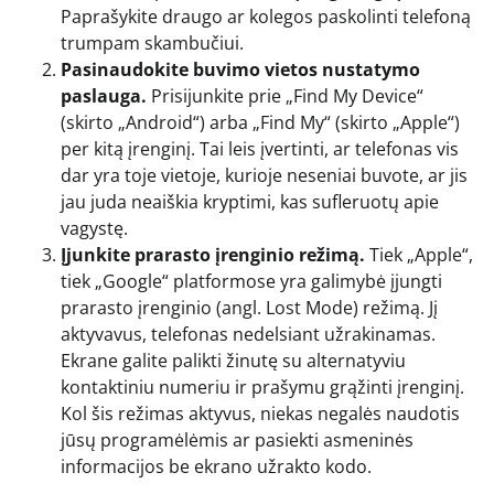
Paprašykite draugo ar kolegos paskolinti telefoną
trumpam skambučiui.
Pasinaudokite buvimo vietos nustatymo
paslauga.
Prisijunkite prie „Find My Device“
(skirto „Android“) arba „Find My“ (skirto „Apple“)
per kitą įrenginį. Tai leis įvertinti, ar telefonas vis
dar yra toje vietoje, kurioje neseniai buvote, ar jis
jau juda neaiškia kryptimi, kas sufleruotų apie
vagystę.
Įjunkite prarasto įrenginio režimą.
Tiek „Apple“,
tiek „Google“ platformose yra galimybė įjungti
prarasto įrenginio (angl. Lost Mode) režimą. Jį
aktyvavus, telefonas nedelsiant užrakinamas.
Ekrane galite palikti žinutę su alternatyviu
kontaktiniu numeriu ir prašymu grąžinti įrenginį.
Kol šis režimas aktyvus, niekas negalės naudotis
jūsų programėlėmis ar pasiekti asmeninės
informacijos be ekrano užrakto kodo.