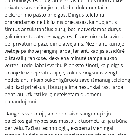
bankininkystės programėlės, asmeninės nuotraukos,
privatūs susirašinėjimai, darbo dokumentai ir
elektroninio pašto prieigos. Dingus telefonui,
prarandamas ne tik fizinis prietaisas, kainuojantis
šimtus ar tūkstančius eurų, bet ir atveriamos durys
galimiems tapatybės vagystės, finansinio sukčiavimo
bei privatumo pažeidimo atvejams. Nežinant, kurioje
vietoje palikote įrenginį, arba įtariant, kad jis atsidūrė
piktavalių rankose, kiekviena minutė tampa aukso
vertės. Todėl labai svarbu iš anksto žinoti, kaip elgtis
tokioje krizinėje situacijoje, kokius žingsnius žengti
nedelsiant ir kaip sukonfigūruoti savo išmanųjį telefoną
taip, kad prireikus jį būtų galima nesunkiai rasti arba
bent jau užkirsti kelią neteisėtam duomenų
panaudojimui.
Daugelis vartotojų apie prietaiso saugumą ir jo
paieškos galimybes susimąsto tik tuomet, kai jau būna
per vėlu. Tačiau technologijų ekspertai vieningai