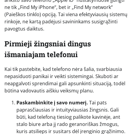
ne tik „Find My iPhone“, bet ir „Find My network“
(Paieškos tinklo) opciją. Tai viena efektyviausių sistemų
rinkoje, ne kartą padėjusi savininkams susigrąžinti
pavogtus daiktus.
Pirmieji žingsniai dingus
išmaniajam telefonui
Kai tik pastebite, kad telefono nėra šalia, svarbiausia
nepasiduoti panikai ir veikti sistemingai. Skuboti ar
neapgalvoti sprendimai gali apsunkinti situaciją, todėl
būtina vadovautis aiškiu veiksmų planu.
Paskambinkite į savo numerį.
Tai pats
paprasčiausias ir intuityviausias žingsnis. Gali
būti, kad telefoną tiesiog palikote kavinėje, ant
stalo biure arba jį rado geranoriškas žmogus,
kuris atsilieps ir susitars dėl įrenginio grąžinimo.