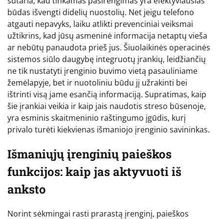
sutaria, kad tinkamas pasirengimas yra efektyviausias
būdas išvengti didelių nuostolių. Net jeigu telefono
atgauti nepavyks, laiku atlikti prevenciniai veiksmai
užtikrins, kad jūsų asmeninė informacija netaptų vieša
ar nebūtų panaudota prieš jus. Šiuolaikinės operacinės
sistemos siūlo daugybę integruotų įrankių, leidžiančių
ne tik nustatyti įrenginio buvimo vietą pasauliniame
žemėlapyje, bet ir nuotoliniu būdu jį užrakinti bei
ištrinti visą jame esančią informaciją. Supratimas, kaip
šie įrankiai veikia ir kaip jais naudotis streso būsenoje,
yra esminis skaitmeninio raštingumo įgūdis, kurį
privalo turėti kiekvienas išmaniojo įrenginio savininkas.
Išmaniųjų įrenginių paieškos
funkcijos: kaip jas aktyvuoti iš
anksto
Norint sėkmingai rasti prarastą įrenginį, paieškos