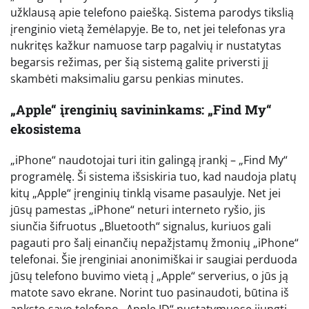
užklausą apie telefono paiešką. Sistema parodys tikslią
įrenginio vietą žemėlapyje. Be to, net jei telefonas yra
nukritęs kažkur namuose tarp pagalvių ir nustatytas
begarsis režimas, per šią sistemą galite priversti jį
skambėti maksimaliu garsu penkias minutes.
„Apple“ įrenginių savininkams: „Find My“
ekosistema
„iPhone“ naudotojai turi itin galingą įrankį – „Find My“
programėlę. Ši sistema išsiskiria tuo, kad naudoja platų
kitų „Apple“ įrenginių tinklą visame pasaulyje. Net jei
jūsų pamestas „iPhone“ neturi interneto ryšio, jis
siunčia šifruotus „Bluetooth“ signalus, kuriuos gali
pagauti pro šalį einančių nepažįstamų žmonių „iPhone“
telefonai. Šie įrenginiai anonimiškai ir saugiai perduoda
jūsų telefono buvimo vietą į „Apple“ serverius, o jūs ją
matote savo ekrane. Norint tuo pasinaudoti, būtina iš
anksto savo telefono „Apple ID“ nustatymuose įjungti