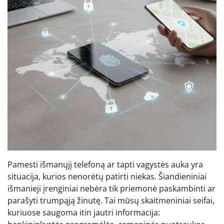
Pamesti išmanųjį telefoną ar tapti vagystės auka yra
situacija, kurios nenorėtų patirti niekas. Šiandieniniai
išmanieji įrenginiai nebėra tik priemonė paskambinti ar
parašyti trumpąją žinutę. Tai mūsų skaitmeniniai seifai,
kuriuose saugoma itin jautri informacija: