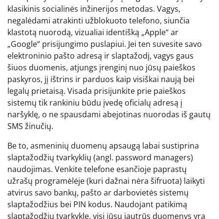
klasikinis socialinės inžinerijos metodas. Vagys,
negalėdami atrakinti užblokuoto telefono, siunčia
klastotą nuorodą, vizualiai identišką „Apple“ ar
„Google“ prisijungimo puslapiui. Jei ten suvesite savo
elektroninio pašto adresą ir slaptažodį, vagys gaus
šiuos duomenis, atjungs įrenginį nuo jūsų paieškos
paskyros, jį ištrins ir parduos kaip visiškai naują bei
legalų prietaisą. Visada prisijunkite prie paieškos
sistemų tik rankiniu būdu įvedę oficialų adresą į
naršyklę, o ne spausdami abejotinas nuorodas iš gautų
SMS žinučių.
Be to, asmeninių duomenų apsaugą labai sustiprina
slaptažodžių tvarkyklių (angl. password managers)
naudojimas. Venkite telefone esančioje paprastų
užrašų programėlėje (kuri dažnai nėra šifruota) laikyti
atvirus savo bankų, pašto ar darbovietės sistemų
slaptažodžius bei PIN kodus. Naudojant patikimą
slaptažodžių tvarkyklę, visi jūsų jautrūs duomenys yra