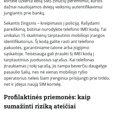
kortelė užkerta kelią SMS žinučių perėmimui, kurios
dažnai naudojamos dviejų veiksnių autentifikavimui
jungiantis prie bankų.
Sekantis žingsnis – kreipimasis į policiją. Rašydami
pareiškimą, būtinai nurodykite telefono IMEI kodą. Tai
unikalus 15 skaitmenų tarptautinis mobiliojo įrangos
identifikatorius. Šį kodą galite rasti ant telefono
pakuotės, garantiniame talone arba įsigijimo
sąskaitoje. Teisėsauga gali įtraukti šį IMEI kodą į
tarptautinius juoduosius sąrašus. Kai telefonas
įtraukiamas į tokį sąrašą, jis tampa beverčiu daugelyje
pasaulio šalių, nes nė vienas mobiliojo ryšio
operatorius neleis šiam įrenginiui prisijungti prie tinklo,
net ir įdėjus naują SIM kortelę.
Profilaktinės priemonės: kaip
sumažinti riziką ateičiai