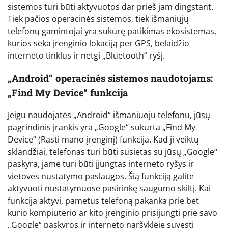
sistemos turi būti aktyvuotos dar prieš jam dingstant.
Tiek pačios operacinės sistemos, tiek išmaniųjų
telefonų gamintojai yra sukūrę patikimas ekosistemas,
kurios seka įrenginio lokaciją per GPS, belaidžio
interneto tinklus ir netgi „Bluetooth“ ryšį.
„Android“ operacinės sistemos naudotojams:
„Find My Device“ funkcija
Jeigu naudojatės „Android“ išmaniuoju telefonu, jūsų
pagrindinis įrankis yra „Google“ sukurta „Find My
Device“ (Rasti mano įrenginį) funkcija. Kad ji veiktų
sklandžiai, telefonas turi būti susietas su jūsų „Google“
paskyra, jame turi būti įjungtas interneto ryšys ir
vietovės nustatymo paslaugos. Šią funkciją galite
aktyvuoti nustatymuose pasirinkę saugumo skiltį. Kai
funkcija aktyvi, pametus telefoną pakanka prie bet
kurio kompiuterio ar kito įrenginio prisijungti prie savo
„Google“ paskyros ir interneto naršyklėje suvesti