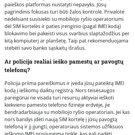
paieškos platformas nustatyti nepavyks. Jūsų
pagrindinis fokusas turi būti žalos kontrolė. Privalote
nedelsiant susisiekti su mobiliojo ryšio operatoriumi
dėl SIM kortelės ir paties įrenginio (pagal IMEI kodą)
blokavimo bei pakeisti visus svarbius slaptažodžius per
kitą kompiuterį ar planšetę. Taip pat rekomenduojama
stebėti savo banko sąskaitų išrašus.
Ar policija realiai ieško pamestų ar pavogtų
telefonų?
Policija priima pareiškimus ir įveda jūsų pateiktą IMEI
kodą į ieškomų daiktų registrą. Nors teisėsaugos
pareigūnai ne visada turi resursų aktyviai ieškoti
kiekvieno pamesto telefono fizinėje erdvėje, jie
bendradarbiauja su mobiliojo ryšio operatoriais. Jei kas
nors bandys įdėti naują SIM kortelę į jūsų pavogtą
telefoną ir jį įjungti, operatoriaus sistemos užfiksuos
ieškomo IMEI prisijungimą tinkle, kas gali padėti