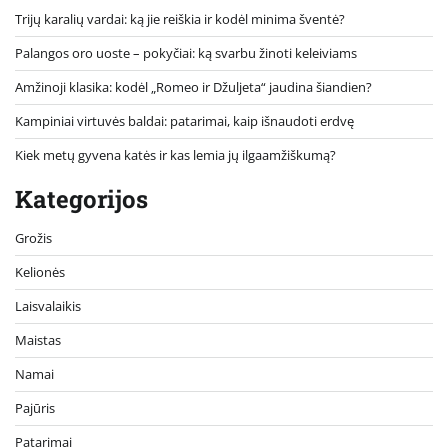
Trijų karalių vardai: ką jie reiškia ir kodėl minima šventė?
Palangos oro uoste – pokyčiai: ką svarbu žinoti keleiviams
Amžinoji klasika: kodėl „Romeo ir Džuljeta“ jaudina šiandien?
Kampiniai virtuvės baldai: patarimai, kaip išnaudoti erdvę
Kiek metų gyvena katės ir kas lemia jų ilgaamžiškumą?
Kategorijos
Grožis
Kelionės
Laisvalaikis
Maistas
Namai
Pajūris
Patarimai