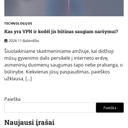
TECHNOLOGIJOS
Kas yra VPN ir kodėl jis būtinas saugiam naršymui?
2026 11 Balandžio
Šiuolaikiniame skaitmeniniame amžiuje, kai didžioji
mūsų gyvenimo dalis persikėlė į interneto erdvę,
asmeninių duomenų saugumas tapo nebe prabanga, o
būtinybe. Kiekvienas jūsų paspaudimas, paieškos
užklausa, […]
Paieška
Paieška
Naujausi įrašai