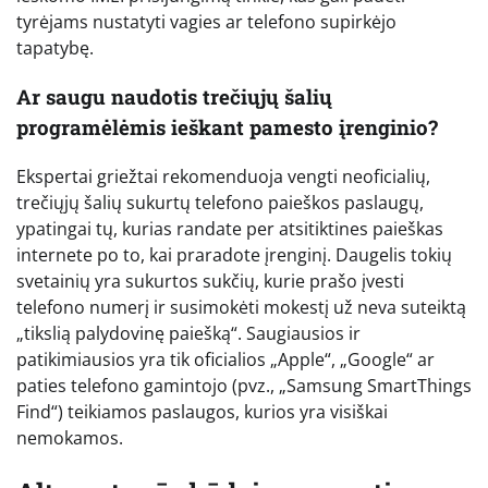
tyrėjams nustatyti vagies ar telefono supirkėjo
tapatybę.
Ar saugu naudotis trečiųjų šalių
programėlėmis ieškant pamesto įrenginio?
Ekspertai griežtai rekomenduoja vengti neoficialių,
trečiųjų šalių sukurtų telefono paieškos paslaugų,
ypatingai tų, kurias randate per atsitiktines paieškas
internete po to, kai praradote įrenginį. Daugelis tokių
svetainių yra sukurtos sukčių, kurie prašo įvesti
telefono numerį ir susimokėti mokestį už neva suteiktą
„tikslią palydovinę paiešką“. Saugiausios ir
patikimiausios yra tik oficialios „Apple“, „Google“ ar
paties telefono gamintojo (pvz., „Samsung SmartThings
Find“) teikiamos paslaugos, kurios yra visiškai
nemokamos.