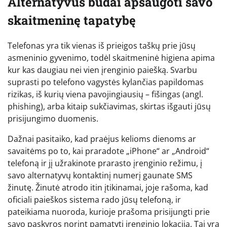
Alternatyvūs būdai apsaugoti savo
skaitmeninę tapatybę
Telefonas yra tik vienas iš prieigos taškų prie jūsų
asmeninio gyvenimo, todėl skaitmeninė higiena apima
kur kas daugiau nei vien įrenginio paiešką. Svarbu
suprasti po telefono vagystės kylančias papildomas
rizikas, iš kurių viena pavojingiausių – fišingas (angl.
phishing), arba kitaip sukčiavimas, skirtas išgauti jūsų
prisijungimo duomenis.
Dažnai pasitaiko, kad praėjus kelioms dienoms ar
savaitėms po to, kai praradote „iPhone“ ar „Android“
telefoną ir jį užrakinote prarasto įrenginio režimu, į
savo alternatyvų kontaktinį numerį gaunate SMS
žinutę. Žinutė atrodo itin įtikinamai, joje rašoma, kad
oficiali paieškos sistema rado jūsų telefoną, ir
pateikiama nuoroda, kurioje prašoma prisijungti prie
savo paskyros norint pamatyti įrenginio lokaciją. Tai yra