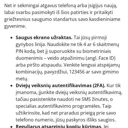
Net ir sėkmingai atgavus telefoną arba įsigijus naują,
labai svarbu pasimokyti iš šios patirties ir pritaikyti
griežtesnius saugumo standartus savo kasdieniniame
gyvenime.
Saugus ekrano užraktas.
Tai jūsų pirmoji
gynybos linija. Naudokite ne tik 4 ar 6 skaitmenų
PIN kodą, bet jį suporuokite su biometriniais
duomenimis – veido atpažinimu (angl. Face ID)
arba piršto atspaudu. Venkite lengvai atspėjamų
kombinacijų, pavyzdžiui, 123456 ar savo gimimo
metų.
Dviejų veiksnių autentifikavimas (2FA).
Kur tik
įmanoma, įjunkite dviejų veiksnių autentifikavimą,
tačiau pasistenkite naudoti ne SMS žinutes, o
specialias autentifikavimo programėles. Taip
užtikrinsite, kad net praradus prieigą prie savo
telefono numerio, jūsų paskyros išliks saugios.
Reguliarus atsarginių kopijų kūrimas.
Jei