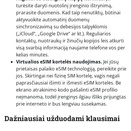
turėsite daryti nuotolinį įrenginio ištrynimą,
prarasite duomenis. Kad taip nenutiktų, būtinai
aktyvuokite automatinį duomenų
sinchronizavimą su debesijos talpyklomis
(„iCloud“, „Google Drive“ ar kt.). Reguliarios
kontaktų, nuotraukų ir žinučių kopijos leis atkurti
visą svarbią informaciją naujame telefone vos per
kelias minutes.
Virtualios eSIM kortelės naudojimas.
Jei jūsų
prietaisas palaiko eSIM technologiją, pereikite prie
jos. Skirtingai nei fizinę SIM kortelę, vagis negali
paprasčiausiai išimti ir išmesti eSIM kortelės. Be
ekrano atrakinimo kodo pašalinti eSIM profilio
neįmanoma, todėl įrenginys ilgiau išliks prijungtas
prie interneto ir bus lengviau susekamas.
Dažniausiai užduodami klausimai