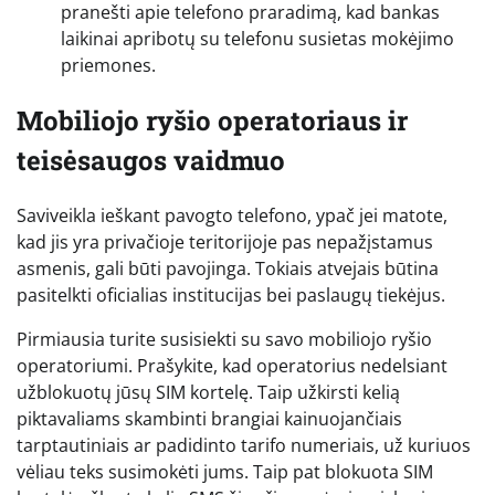
pranešti apie telefono praradimą, kad bankas
laikinai apribotų su telefonu susietas mokėjimo
priemones.
Mobiliojo ryšio operatoriaus ir
teisėsaugos vaidmuo
Saviveikla ieškant pavogto telefono, ypač jei matote,
kad jis yra privačioje teritorijoje pas nepažįstamus
asmenis, gali būti pavojinga. Tokiais atvejais būtina
pasitelkti oficialias institucijas bei paslaugų tiekėjus.
Pirmiausia turite susisiekti su savo mobiliojo ryšio
operatoriumi. Prašykite, kad operatorius nedelsiant
užblokuotų jūsų SIM kortelę. Taip užkirsti kelią
piktavaliams skambinti brangiai kainuojančiais
tarptautiniais ar padidinto tarifo numeriais, už kuriuos
vėliau teks susimokėti jums. Taip pat blokuota SIM