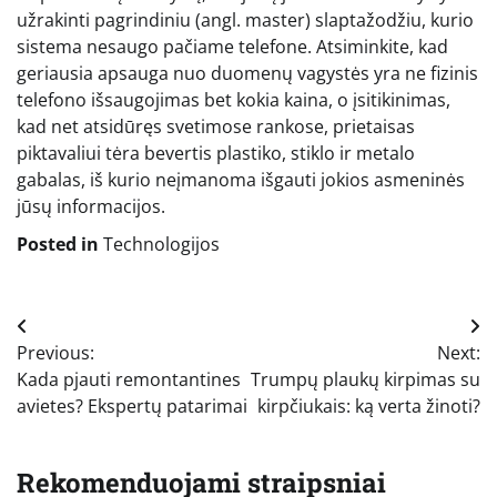
užrakinti pagrindiniu (angl. master) slaptažodžiu, kurio
sistema nesaugo pačiame telefone. Atsiminkite, kad
geriausia apsauga nuo duomenų vagystės yra ne fizinis
telefono išsaugojimas bet kokia kaina, o įsitikinimas,
kad net atsidūręs svetimose rankose, prietaisas
piktavaliui tėra bevertis plastiko, stiklo ir metalo
gabalas, iš kurio neįmanoma išgauti jokios asmeninės
jūsų informacijos.
Posted in
Technologijos
Navigacija
Previous:
Next:
tarp
Kada pjauti remontantines
Trumpų plaukų kirpimas su
įrašų
avietes? Ekspertų patarimai
kirpčiukais: ką verta žinoti?
Rekomenduojami straipsniai