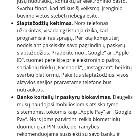
jūsų nuotraukų, kontaktų ar elektroninio pašto.
Svarbu žinoti, kad atlikus šį veiksmą, įrenginio
buvimo vietos stebėti nebegalėsite.
Slaptažodžių keitimas.
Nors telefonas
užrakintas, visada egzistuoja rizika, kad
programišiai ras spragų. Per kitą kompiuterį
nedelsiant pakeiskite savo pagrindinių paskyrų
slaptažodžius. Pradėkite nuo „Google“ ar „Apple
ID“, tuomet pereikite prie elektroninio pašto,
socialinių tinklų („Facebook“, „Instagram“) bei kitų
svarbių platformų. Pakeitus slaptažodžius, visos
aktyvios sesijos prarastame telefone bus
nutrauktos.
Banko kortelių ir paskyrų blokavimas.
Daugelis
mūsų naudojasi mobiliosiomis atsiskaitymo
sistemomis, tokiomis kaip „Apple Pay“ ar „Google
Pay“. Nors joms patvirtinti reikia biometrinių
duomenų ar PIN kodo, dėl ramybės
rekomenduojama susisiekti su savo banku ir