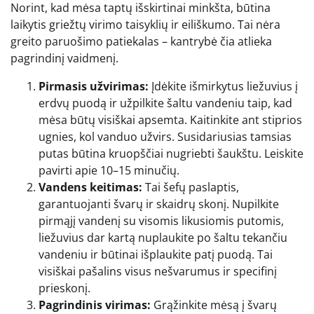
Norint, kad mėsa taptų išskirtinai minkšta, būtina
laikytis griežtų virimo taisyklių ir eiliškumo. Tai nėra
greito paruošimo patiekalas – kantrybė čia atlieka
pagrindinį vaidmenį.
Pirmasis užvirimas:
Įdėkite išmirkytus liežuvius į
erdvų puodą ir užpilkite šaltu vandeniu taip, kad
mėsa būtų visiškai apsemta. Kaitinkite ant stiprios
ugnies, kol vanduo užvirs. Susidariusias tamsias
putas būtina kruopščiai nugriebti šaukštu. Leiskite
pavirti apie 10–15 minučių.
Vandens keitimas:
Tai šefų paslaptis,
garantuojanti švarų ir skaidrų skonį. Nupilkite
pirmąjį vandenį su visomis likusiomis putomis,
liežuvius dar kartą nuplaukite po šaltu tekančiu
vandeniu ir būtinai išplaukite patį puodą. Tai
visiškai pašalins visus nešvarumus ir specifinį
prieskonį.
Pagrindinis virimas:
Grąžinkite mėsą į švarų