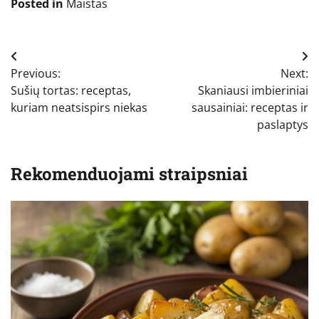
Posted in
Maistas
Navigacija
Previous:
Next:
tarp
Sušių tortas: receptas,
Skaniausi imbieriniai
įrašų
kuriam neatsispirs niekas
sausainiai: receptas ir
paslaptys
Rekomenduojami straipsniai