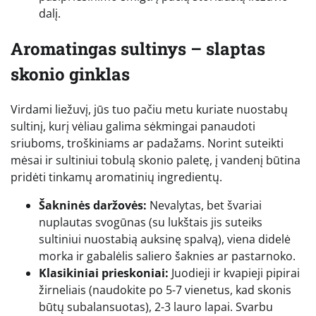
dalį.
Aromatingas sultinys – slaptas
skonio ginklas
Virdami liežuvį, jūs tuo pačiu metu kuriate nuostabų
sultinį, kurį vėliau galima sėkmingai panaudoti
sriuboms, troškiniams ar padažams. Norint suteikti
mėsai ir sultiniui tobulą skonio paletę, į vandenį būtina
pridėti tinkamų aromatinių ingredientų.
Šakninės daržovės:
Nevalytas, bet švariai
nuplautas svogūnas (su lukštais jis suteiks
sultiniui nuostabią auksinę spalvą), viena didelė
morka ir gabalėlis saliero šaknies ar pastarnoko.
Klasikiniai prieskoniai:
Juodieji ir kvapieji pipirai
žirneliais (naudokite po 5-7 vienetus, kad skonis
būtų subalansuotas), 2-3 lauro lapai. Svarbu