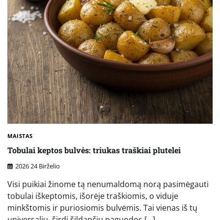
MAISTAS
Tobulai keptos bulvės: triukas traškiai plutelei
2026 24 Birželio
Visi puikiai žinome tą nenumaldomą norą pasimėgauti
tobulai iškeptomis, išorėje traškiomis, o viduje
minkštomis ir puriosiomis bulvėmis. Tai vienas iš tų
universalių, širdį šildančių paguodos […]