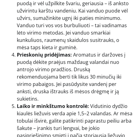
puodą ir vėl užpilkite švariu, geriausia – iš anksto
užvirintu karštu vandeniu. Kai vanduo puode vėl
užvirs, sumažinkite ugnį iki paties minimumo.
Vanduo turi vos vos burbuliuoti – tai vadinamas
lėto virimo metodas. Jei vanduo smarkiai
kunkuliuos, raumenų skaidulos susitrauks, o
mėsa taps kieta ir guminė.
Prieskonių pridėjimas:
Aromatus ir daržoves į
puodą dėkite praėjus maždaug valandai nuo
antrojo virimo pradžios. Druską
rekomenduojama berti tik likus 30 minučių iki
virimo pabaigos. Jei pasūdysite vandenį per
anksti, druska ištrauks iš mėsos drėgmę ir ją
sukietins.
Laiko ir minkštumo kontrolė:
Vidutinio dydžio
kiaulės liežuvis verda apie 1,5–2 valandas. Ar mėsa
tobulai išvirė, galite patikrinti paprastu peiliu arba
šakute – įrankis turi lengvai, be jokio
pasipriešinimo smigti į pačią storiausią liežuvio