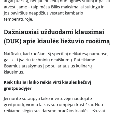
atgal į karštą, bet jau nukeltą nuo ugnies sultinį ir palikti
atvėsti jame – taip mėsa išliks maksimaliai sultinga ir
jos paviršius neapdžius vėstant kambario
temperatūroje.
Dažniausiai užduodami klausimai
(DUK) apie kiaulės liežuvio ruošimą
Natūralu, kad ruošiant šį specifinį delikatesą namuose,
gali kilti įvairių techninių neaiškumų. Pateikiame
išsamius atsakymus į populiariausius kulinarų
klausimus.
Kiek tiksliai laiko reikia virti kiaulės liežuvį
greitpuodyje?
Jei norite sutaupyti laiko ir virtuvėje naudojate
greitpuodį, virimo laikas sutrumpėja drastiškai. Nuo
reikiamo slėgio susidarymo pradžios kiaulės liežuviai