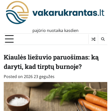
Skip
to
content
pajūrio nuotaika kasdien
Kiaulės liežuvio paruošimas: ką
daryti, kad tirptų burnoje?
Posted on
2026 23 gegužės