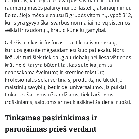
baltymais, kurie yra lengvai pasisavinami ir būtini
raumenų masės palaikymui bei ląstelių atsinaujinimui.
Be to, šioje mėsoje gausu B grupės vitaminų, ypač B12,
kuris yra gyvybiškai svarbus normaliai nervų sistemos
veiklai ir raudonųjų kraujo kūnelių gamybai.
Geležis, cinkas ir fosforas – tai tik dalis mineralų,
kuriuos gausite mėgaudamiesi šiuo patiekalu. Nors
liežuvis turi šiek tiek daugiau riebalų nei liesa vištienos
krūtinėlė, tai yra būtent tai, kas suteikia jam tą
neapsakomą švelnumą ir kreminę tekstūrą.
Profesionalūs šefai vertina šį produktą ne tik dėl jo
maistinių savybių, bet ir dėl universalumo. Jis puikiai
tinka tiek šaltiems užkandžiams, tiek karštiems
troškiniams, salotoms ar net klasikinei šaltienai ruošti.
Tinkamas pasirinkimas ir
paruošimas prieš verdant