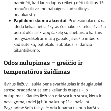
paminėti, kad lauro lapus reikėtų dėti tik likus 15
minučių iki virimo pabaigos, kad sultinys
neapkarstų.
Papildomi skonio akcentai:
Profesionalai dažnai
įdeda kelias netraiškytas česnako skilteles, šviežią
petražolės ar krapų šakelę su stiebais, o kartais
net gvazdikėlį ar mažą gabalėlį šviežio imbiero,
kad suteiktų patiekalui subtilaus, šildančio
pikantiškumo.
Odos nulupimas – greičio ir
temperatūros žaidimas
Išvirus liežuvį, laukia bene svarbiausias ir daugiausiai
streso pradedantiesiems keliantis etapas – jo
nulupimas. Kiaulės liežuvio oda yra itin stora, kieta ir
nevalgoma, todėl ją būtina kruopščiai pašalinti.
Pagrindinė šefo taisyklė: oda lupama tik nuo karšto