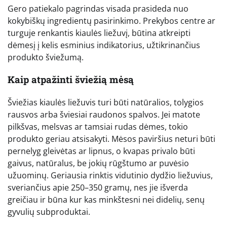
Gero patiekalo pagrindas visada prasideda nuo
kokybiškų ingredientų pasirinkimo. Prekybos centre ar
turguje renkantis kiaulės liežuvį, būtina atkreipti
dėmesį į kelis esminius indikatorius, užtikrinančius
produkto šviežumą.
Kaip atpažinti šviežią mėsą
Šviežias kiaulės liežuvis turi būti natūralios, tolygios
rausvos arba šviesiai raudonos spalvos. Jei matote
pilkšvas, melsvas ar tamsiai rudas dėmes, tokio
produkto geriau atsisakyti. Mėsos paviršius neturi būti
pernelyg gleivėtas ar lipnus, o kvapas privalo būti
gaivus, natūralus, be jokių rūgštumo ar puvėsio
užuominų. Geriausia rinktis vidutinio dydžio liežuvius,
sveriančius apie 250–350 gramų, nes jie išverda
greičiau ir būna kur kas minkštesni nei didelių, senų
gyvulių subproduktai.