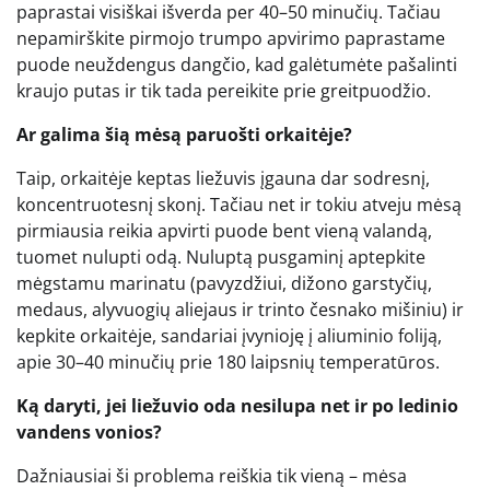
paprastai visiškai išverda per 40–50 minučių. Tačiau
nepamirškite pirmojo trumpo apvirimo paprastame
puode neuždengus dangčio, kad galėtumėte pašalinti
kraujo putas ir tik tada pereikite prie greitpuodžio.
Ar galima šią mėsą paruošti orkaitėje?
Taip, orkaitėje keptas liežuvis įgauna dar sodresnį,
koncentruotesnį skonį. Tačiau net ir tokiu atveju mėsą
pirmiausia reikia apvirti puode bent vieną valandą,
tuomet nulupti odą. Nuluptą pusgaminį aptepkite
mėgstamu marinatu (pavyzdžiui, dižono garstyčių,
medaus, alyvuogių aliejaus ir trinto česnako mišiniu) ir
kepkite orkaitėje, sandariai įvynioję į aliuminio foliją,
apie 30–40 minučių prie 180 laipsnių temperatūros.
Ką daryti, jei liežuvio oda nesilupa net ir po ledinio
vandens vonios?
Dažniausiai ši problema reiškia tik vieną – mėsa