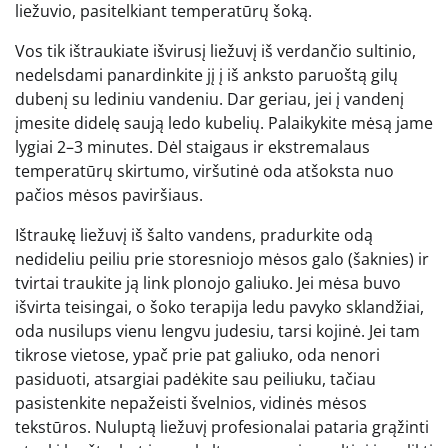
liežuvio, pasitelkiant temperatūrų šoką.
Vos tik ištraukiate išvirusį liežuvį iš verdančio sultinio,
nedelsdami panardinkite jį į iš anksto paruoštą gilų
dubenį su lediniu vandeniu. Dar geriau, jei į vandenį
įmesite didelę saują ledo kubelių. Palaikykite mėsą jame
lygiai 2–3 minutes. Dėl staigaus ir ekstremalaus
temperatūrų skirtumo, viršutinė oda atšoksta nuo
pačios mėsos paviršiaus.
Ištraukę liežuvį iš šalto vandens, pradurkite odą
nedideliu peiliu prie storesniojo mėsos galo (šaknies) ir
tvirtai traukite ją link plonojo galiuko. Jei mėsa buvo
išvirta teisingai, o šoko terapija ledu pavyko sklandžiai,
oda nusilups vienu lengvu judesiu, tarsi kojinė. Jei tam
tikrose vietose, ypač prie pat galiuko, oda nenori
pasiduoti, atsargiai padėkite sau peiliuku, tačiau
pasistenkite nepažeisti švelnios, vidinės mėsos
tekstūros. Nuluptą liežuvį profesionalai pataria grąžinti