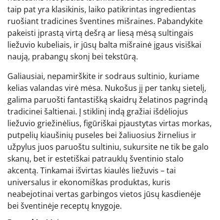
taip pat yra klasikinis, laiko patikrintas ingredientas
ruošiant tradicines šventines mišraines. Pabandykite
pakeisti įprastą virtą dešrą ar liesą mėsą sultingais
liežuvio kubeliais, ir jūsų balta mišrainė įgaus visiškai
naują, prabangų skonį bei tekstūrą.
Galiausiai, nepamirškite ir sodraus sultinio, kuriame
kelias valandas virė mėsa. Nukošus jį per tankų sietelį,
galima paruošti fantastišką skaidrų želatinos pagrindą
tradicinei šaltienai. Į stiklinį indą gražiai išdėliojus
liežuvio griežinėlius, figūriškai pjaustytas virtas morkas,
putpelių kiaušinių puseles bei žaliuosius žirnelius ir
užpylus juos paruoštu sultiniu, sukursite ne tik be galo
skanų, bet ir estetiškai patrauklų šventinio stalo
akcentą. Tinkamai išvirtas kiaulės liežuvis – tai
universalus ir ekonomiškas produktas, kuris
neabejotinai vertas garbingos vietos jūsų kasdienėje
bei šventinėje receptų knygoje.