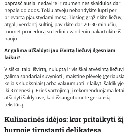
paprasčiausiai nedavirė ir raumeninės skaidulos dar
nepaleido odos. Tokiu atveju nebandykite lupti per
prievartą pjaustydami mėsą. Tiesiog grąžinkite liežuvį
atgal į verdantį sultinį, pavirkite dar 20–30 minučių,
tuomet procedūrą su lediniu vandeniu pakartokite iš
naujo.
Ar galima užšaldyti jau išvirtą liežuvį ilgesniam
laikui?
Visiškai taip. Išvirtą, nuluptą ir visiškai atvėsintą liežuvį
galima sandariai suvynioti į maistinę plėvelę (geriausia
keliais sluoksniais) arba vakuumuoti ir laikyti šaldiklyje
iki 3 mėnesių. Prieš vartojimą jį rekomenduojama lėtai
atšildyti šaldytuve, kad išsaugotumėte geriausią
tekstūrą.
Kulinarinės idėjos: kur pritaikyti šį
burnoje tirpstantį delikatesą