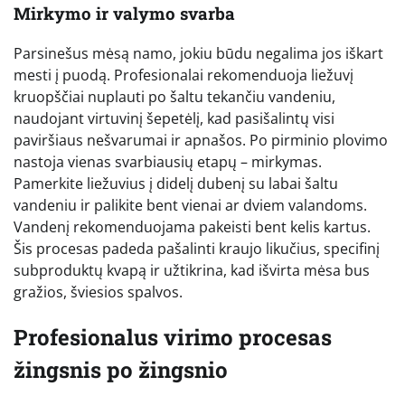
Mirkymo ir valymo svarba
Parsinešus mėsą namo, jokiu būdu negalima jos iškart
mesti į puodą. Profesionalai rekomenduoja liežuvį
kruopščiai nuplauti po šaltu tekančiu vandeniu,
naudojant virtuvinį šepetėlį, kad pasišalintų visi
paviršiaus nešvarumai ir apnašos. Po pirminio plovimo
nastoja vienas svarbiausių etapų – mirkymas.
Pamerkite liežuvius į didelį dubenį su labai šaltu
vandeniu ir palikite bent vienai ar dviem valandoms.
Vandenį rekomenduojama pakeisti bent kelis kartus.
Šis procesas padeda pašalinti kraujo likučius, specifinį
subproduktų kvapą ir užtikrina, kad išvirta mėsa bus
gražios, šviesios spalvos.
Profesionalus virimo procesas
žingsnis po žingsnio