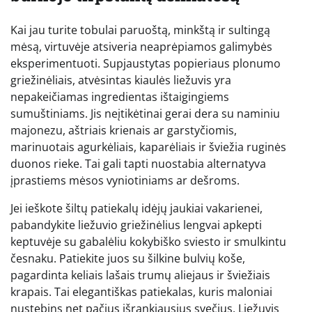
Kai jau turite tobulai paruoštą, minkštą ir sultingą
mėsą, virtuvėje atsiveria neaprėpiamos galimybės
eksperimentuoti. Supjaustytas popieriaus plonumo
griežinėliais, atvėsintas kiaulės liežuvis yra
nepakeičiamas ingredientas ištaigingiems
sumuštiniams. Jis neįtikėtinai gerai dera su naminiu
majonezu, aštriais krienais ar garstyčiomis,
marinuotais agurkėliais, kaparėliais ir šviežia ruginės
duonos rieke. Tai gali tapti nuostabia alternatyva
įprastiems mėsos vyniotiniams ar dešroms.
Jei ieškote šiltų patiekalų idėjų jaukiai vakarienei,
pabandykite liežuvio griežinėlius lengvai apkepti
keptuvėje su gabalėliu kokybiško sviesto ir smulkintu
česnaku. Patiekite juos su šilkine bulvių koše,
pagardinta keliais lašais trumų aliejaus ir šviežiais
krapais. Tai elegantiškas patiekalas, kuris maloniai
nustebins net pačius išrankiausius svečius. Liežuvis