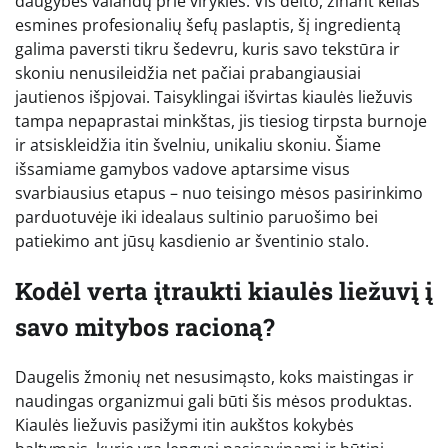
daugybės valandų prie viryklės. Vis dėlto, žinant kelias
esmines profesionalių šefų paslaptis, šį ingredientą
galima paversti tikru šedevru, kuris savo tekstūra ir
skoniu nenusileidžia net pačiai prabangiausiai
jautienos išpjovai. Taisyklingai išvirtas kiaulės liežuvis
tampa nepaprastai minkštas, jis tiesiog tirpsta burnoje
ir atsiskleidžia itin švelniu, unikaliu skoniu. Šiame
išsamiame gamybos vadove aptarsime visus
svarbiausius etapus – nuo teisingo mėsos pasirinkimo
parduotuvėje iki idealaus sultinio paruošimo bei
patiekimo ant jūsų kasdienio ar šventinio stalo.
Kodėl verta įtraukti kiaulės liežuvį į
savo mitybos racioną?
Daugelis žmonių net nesusimąsto, koks maistingas ir
naudingas organizmui gali būti šis mėsos produktas.
Kiaulės liežuvis pasižymi itin aukštos kokybės