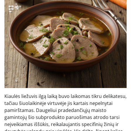
Kiaulės liežuvis ilgą laiką buvo laikomas tikru delikatesu,
tačiau šiuolaikinėje virtuvėje jis kartais nepelnytai
pamirštamas. Daugeliui pradedančiųjų maisto
gamintojų šio subprodukto paruošimas atrodo tarsi
neįveikiamas iššūkis, reikalaujantis specifinių žinių ir