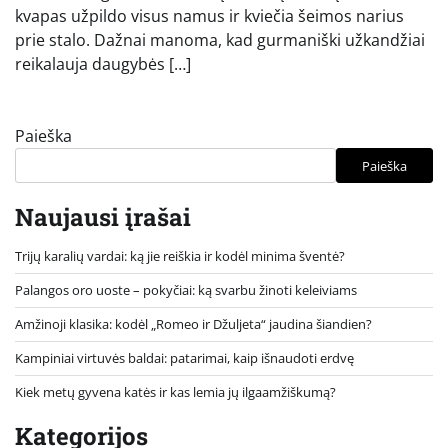
kvapas užpildo visus namus ir kviečia šeimos narius
prie stalo. Dažnai manoma, kad gurmaniški užkandžiai
reikalauja daugybės […]
Paieška
Paieška
Naujausi įrašai
Trijų karalių vardai: ką jie reiškia ir kodėl minima šventė?
Palangos oro uoste – pokyčiai: ką svarbu žinoti keleiviams
Amžinoji klasika: kodėl „Romeo ir Džuljeta“ jaudina šiandien?
Kampiniai virtuvės baldai: patarimai, kaip išnaudoti erdvę
Kiek metų gyvena katės ir kas lemia jų ilgaamžiškumą?
Kategorijos