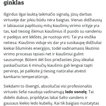
ginklas
Išgirdus ilgai lauktą laikmačio signalą, jūsų darbas
virtuvėje dar jokiu būdu nėra baigtas. Vienas didžiausių
ir labiausiai paplitusių mitų kiaušinių virimo srityje yra
tas, kad tiesiog išėmus kiaušinius iš puodo su vandeniu
ir padėjus ant lėkštės, jie nustoja virti. Tai yra visiška
netiesa. Kiaušinio viduje vis dar yra susikaupę didžiuliai
kiekiai šiluminės energijos, todėl vadinamasis likutinio
virimo procesas tęsiasi net ir kiaušiniui gulint
sausumoje. Būtent dėl šios priežasties jūsų idealiai
paskaičiuotas 6 minučių kiaušinis gali lengvai tapti
perviręs, jei paliksite jį tiesiog natūraliai atvėsti
kambario temperatūroje.
Siekdami to išvengti, absoliučiai visi profesionalūs
virtuvės šefai naudoja vadinamąją
ledo vonelę
. Tai
didelis dubuo, pripildytas labai šalto vandens ir
gausaus kiekio ledo kubelių. Kai tik baigiasi nustatytas