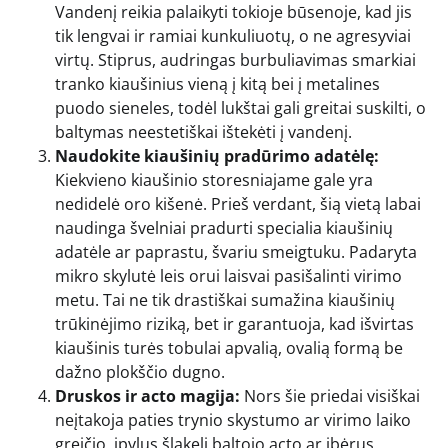
Vandenį reikia palaikyti tokioje būsenoje, kad jis
tik lengvai ir ramiai kunkuliuotų, o ne agresyviai
virtų. Stiprus, audringas burbuliavimas smarkiai
tranko kiaušinius vieną į kitą bei į metalines
puodo sieneles, todėl lukštai gali greitai suskilti, o
baltymas neestetiškai ištekėti į vandenį.
Naudokite kiaušinių pradūrimo adatėlę:
Kiekvieno kiaušinio storesniajame gale yra
nedidelė oro kišenė. Prieš verdant, šią vietą labai
naudinga švelniai pradurti specialia kiaušinių
adatėle ar paprastu, švariu smeigtuku. Padaryta
mikro skylutė leis orui laisvai pasišalinti virimo
metu. Tai ne tik drastiškai sumažina kiaušinių
trūkinėjimo riziką, bet ir garantuoja, kad išvirtas
kiaušinis turės tobulai apvalią, ovalią formą be
dažno plokščio dugno.
Druskos ir acto magija:
Nors šie priedai visiškai
neįtakoja paties trynio skystumo ar virimo laiko
greičio, įpylus šlakelį baltojo acto ar įbėrus