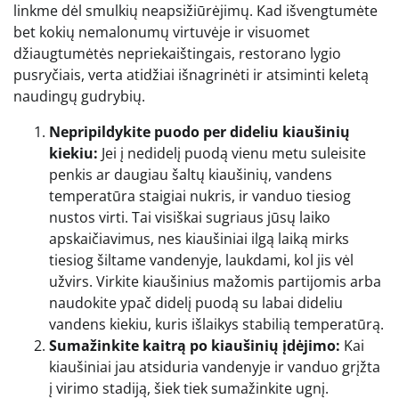
linkme dėl smulkių neapsižiūrėjimų. Kad išvengtumėte
bet kokių nemalonumų virtuvėje ir visuomet
džiaugtumėtės nepriekaištingais, restorano lygio
pusryčiais, verta atidžiai išnagrinėti ir atsiminti keletą
naudingų gudrybių.
Nepripildykite puodo per dideliu kiaušinių
kiekiu:
Jei į nedidelį puodą vienu metu suleisite
penkis ar daugiau šaltų kiaušinių, vandens
temperatūra staigiai nukris, ir vanduo tiesiog
nustos virti. Tai visiškai sugriaus jūsų laiko
apskaičiavimus, nes kiaušiniai ilgą laiką mirks
tiesiog šiltame vandenyje, laukdami, kol jis vėl
užvirs. Virkite kiaušinius mažomis partijomis arba
naudokite ypač didelį puodą su labai dideliu
vandens kiekiu, kuris išlaikys stabilią temperatūrą.
Sumažinkite kaitrą po kiaušinių įdėjimo:
Kai
kiaušiniai jau atsiduria vandenyje ir vanduo grįžta
į virimo stadiją, šiek tiek sumažinkite ugnį.