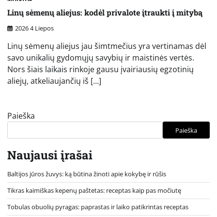
Linų sėmenų aliejus: kodėl privalote įtraukti į mitybą
2026 4 Liepos
Linų sėmenų aliejus jau šimtmečius yra vertinamas dėl
savo unikalių gydomųjų savybių ir maistinės vertės.
Nors šiais laikais rinkoje gausu įvairiausių egzotinių
aliejų, atkeliaujančių iš […]
Paieška
Paieška
Naujausi įrašai
Baltijos jūros žuvys: ką būtina žinoti apie kokybę ir rūšis
Tikras kaimiškas kepenų paštetas: receptas kaip pas močiutę
Tobulas obuolių pyragas: paprastas ir laiko patikrintas receptas