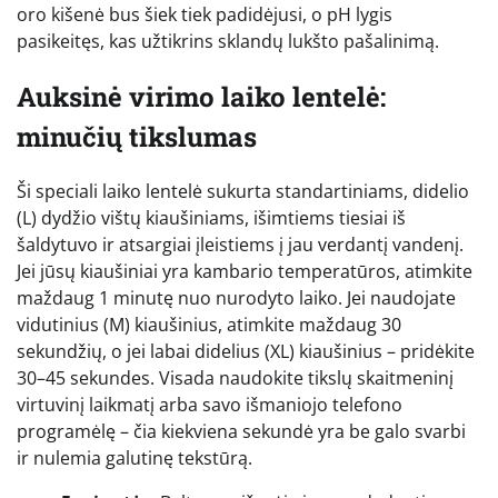
oro kišenė bus šiek tiek padidėjusi, o pH lygis
pasikeitęs, kas užtikrins sklandų lukšto pašalinimą.
Auksinė virimo laiko lentelė:
minučių tikslumas
Ši speciali laiko lentelė sukurta standartiniams, didelio
(L) dydžio vištų kiaušiniams, išimtiems tiesiai iš
šaldytuvo ir atsargiai įleistiems į jau verdantį vandenį.
Jei jūsų kiaušiniai yra kambario temperatūros, atimkite
maždaug 1 minutę nuo nurodyto laiko. Jei naudojate
vidutinius (M) kiaušinius, atimkite maždaug 30
sekundžių, o jei labai didelius (XL) kiaušinius – pridėkite
30–45 sekundes. Visada naudokite tikslų skaitmeninį
virtuvinį laikmatį arba savo išmaniojo telefono
programėlę – čia kiekviena sekundė yra be galo svarbi
ir nulemia galutinę tekstūrą.