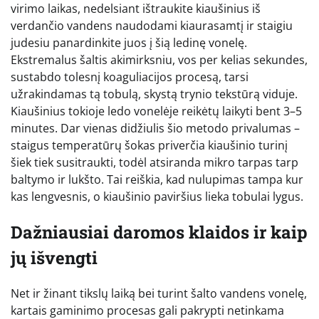
virimo laikas, nedelsiant ištraukite kiaušinius iš
verdančio vandens naudodami kiaurasamtį ir staigiu
judesiu panardinkite juos į šią ledinę vonelę.
Ekstremalus šaltis akimirksniu, vos per kelias sekundes,
sustabdo tolesnį koaguliacijos procesą, tarsi
užrakindamas tą tobulą, skystą trynio tekstūrą viduje.
Kiaušinius tokioje ledo vonelėje reikėtų laikyti bent 3–5
minutes. Dar vienas didžiulis šio metodo privalumas –
staigus temperatūrų šokas priverčia kiaušinio turinį
šiek tiek susitraukti, todėl atsiranda mikro tarpas tarp
baltymo ir lukšto. Tai reiškia, kad nulupimas tampa kur
kas lengvesnis, o kiaušinio paviršius lieka tobulai lygus.
Dažniausiai daromos klaidos ir kaip
jų išvengti
Net ir žinant tikslų laiką bei turint šalto vandens vonelę,
kartais gaminimo procesas gali pakrypti netinkama