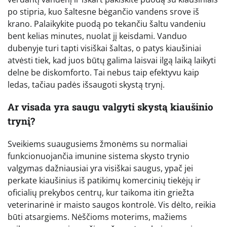
po stipria, kuo šaltesne bėgančio vandens srove iš
krano. Palaikykite puodą po tekančiu šaltu vandeniu
bent kelias minutes, nuolat jį keisdami. Vanduo
dubenyje turi tapti visiškai šaltas, o patys kiaušiniai
atvėsti tiek, kad juos būtų galima laisvai ilgą laiką laikyti
delne be diskomforto. Tai nebus taip efektyvu kaip
ledas, tačiau padės išsaugoti skystą trynį.
Ar visada yra saugu valgyti skystą kiaušinio
trynį?
Sveikiems suaugusiems žmonėms su normaliai
funkcionuojančia imunine sistema skysto trynio
valgymas dažniausiai yra visiškai saugus, ypač jei
perkate kiaušinius iš patikimų komercinių tiekėjų ir
oficialių prekybos centrų, kur taikoma itin griežta
veterinarinė ir maisto saugos kontrolė. Vis dėlto, reikia
būti atsargiems. Nėščioms moterims, mažiems