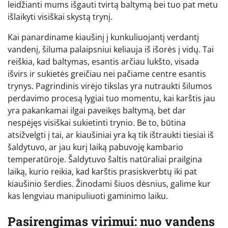
leidžianti mums išgauti tvirtą baltymą bei tuo pat metu
išlaikyti visiškai skystą trynį.
Kai panardiname kiaušinį į kunkuliuojantį verdantį
vandenį, šiluma palaipsniui keliauja iš išorės į vidų. Tai
reiškia, kad baltymas, esantis arčiau lukšto, visada
išvirs ir sukietės greičiau nei pačiame centre esantis
trynys. Pagrindinis virėjo tikslas yra nutraukti šilumos
perdavimo procesą lygiai tuo momentu, kai karštis jau
yra pakankamai ilgai paveikęs baltymą, bet dar
nespėjęs visiškai sukietinti trynio. Be to, būtina
atsižvelgti į tai, ar kiaušiniai yra ką tik ištraukti tiesiai iš
šaldytuvo, ar jau kurį laiką pabuvoję kambario
temperatūroje. Šaldytuvo šaltis natūraliai prailgina
laiką, kurio reikia, kad karštis prasiskverbtų iki pat
kiaušinio šerdies. Žinodami šiuos dėsnius, galime kur
kas lengviau manipuliuoti gaminimo laiku.
Pasirengimas virimui: nuo vandens