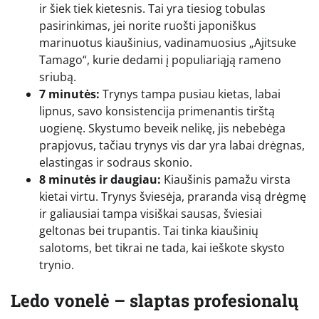
ir šiek tiek kietesnis. Tai yra tiesiog tobulas
pasirinkimas, jei norite ruošti japoniškus
marinuotus kiaušinius, vadinamuosius „Ajitsuke
Tamago“, kurie dedami į populiariąją rameno
sriubą.
7 minutės:
Trynys tampa pusiau kietas, labai
lipnus, savo konsistencija primenantis tirštą
uogienę. Skystumo beveik nelikę, jis nebebėga
prapjovus, tačiau trynys vis dar yra labai drėgnas,
elastingas ir sodraus skonio.
8 minutės ir daugiau:
Kiaušinis pamažu virsta
kietai virtu. Trynys šviesėja, praranda visą drėgmę
ir galiausiai tampa visiškai sausas, šviesiai
geltonas bei trupantis. Tai tinka kiaušinių
salotoms, bet tikrai ne tada, kai ieškote skysto
trynio.
Ledo vonelė – slaptas profesionalų