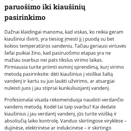
paruošimo iki kiaušinių
pasirinkimo
Dažnai klaidingai manoma, kad viskas, ko reikia geram
kiaušiniui išvirti, yra tiesiog įmesti jį į puodą su bet
kokios temperatūros vandeniu. Tačiau geriausi virtuvės
šefai puikiai žino, kad pasiruošimo etapas yra ne
mažiau svarbus nei pats tikslus virimo laikas.
Pirmiausia turite priimti esminį sprendimą, kurį virimo
metodą pasirinksite: dėti kiaušinius į visiškai šaltą
vandenį ir kartu su juo laukti užvirimo, ar atsargiai
nuleisti juos į jau stipriai kunkuliuojantį vandenį.
Profesionalai visada rekomenduoja naudoti verdančio
vandens metodą. Kodėl tai taip svarbu? Kai dedate
kiaušinius į jau verdantį vandenį, jūs turite visišką ir
absoliučią laiko kontrolę. Vanduo skirtingose viryklėse –
dujinėse, elektrinėse ar indukcinėse – ir skirtingo