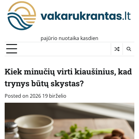
Skip
to
content
pajūrio nuotaika kasdien
Kiek minučių virti kiaušinius, kad
trynys būtų skystas?
Posted on
2026 19 birželio