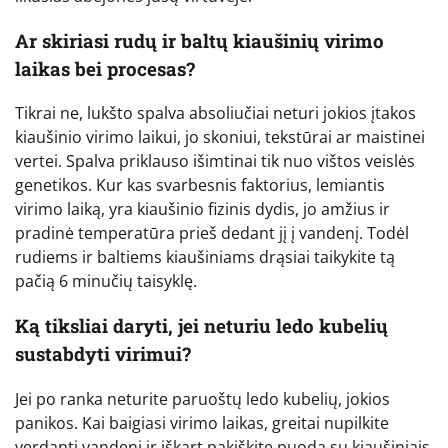
Ar skiriasi rudų ir baltų kiaušinių virimo
laikas bei procesas?
Tikrai ne, lukšto spalva absoliučiai neturi jokios įtakos
kiaušinio virimo laikui, jo skoniui, tekstūrai ar maistinei
vertei. Spalva priklauso išimtinai tik nuo vištos veislės
genetikos. Kur kas svarbesnis faktorius, lemiantis
virimo laiką, yra kiaušinio fizinis dydis, jo amžius ir
pradinė temperatūra prieš dedant jį į vandenį. Todėl
rudiems ir baltiems kiaušiniams drąsiai taikykite tą
pačią 6 minučių taisyklę.
Ką tiksliai daryti, jei neturiu ledo kubelių
sustabdyti virimui?
Jei po ranka neturite paruoštų ledo kubelių, jokios
panikos. Kai baigiasi virimo laikas, greitai nupilkite
verdantį vandenį ir iškart pakiškite puodą su kiaušiniais