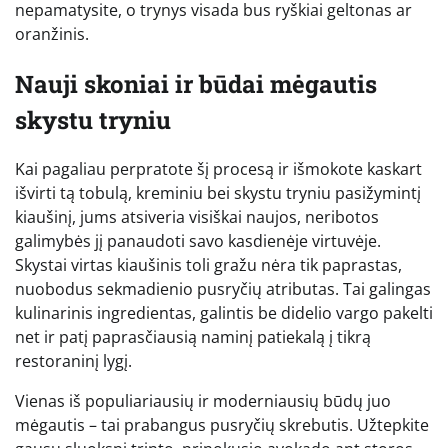
nepamatysite, o trynys visada bus ryškiai geltonas ar
oranžinis.
Nauji skoniai ir būdai mėgautis
skystu tryniu
Kai pagaliau perpratote šį procesą ir išmokote kaskart
išvirti tą tobulą, kreminiu bei skystu tryniu pasižymintį
kiaušinį, jums atsiveria visiškai naujos, neribotos
galimybės jį panaudoti savo kasdienėje virtuvėje.
Skystai virtas kiaušinis toli gražu nėra tik paprastas,
nuobodus sekmadienio pusryčių atributas. Tai galingas
kulinarinis ingredientas, galintis be didelio vargo pakelti
net ir patį paprasčiausią naminį patiekalą į tikrą
restoraninį lygį.
Vienas iš populiariausių ir moderniausių būdų juo
mėgautis – tai prabangus pusryčių skrebutis. Užtepkite