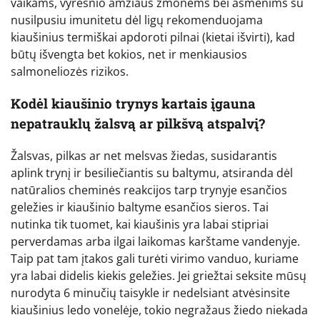
vaikams, vyresnio amžiaus žmonėms bei asmenims su
nusilpusiu imunitetu dėl ligų rekomenduojama
kiaušinius termiškai apdoroti pilnai (kietai išvirti), kad
būtų išvengta bet kokios, net ir menkiausios
salmoneliozės rizikos.
Kodėl kiaušinio trynys kartais įgauna
nepatrauklų žalsvą ar pilkšvą atspalvį?
Žalsvas, pilkas ar net melsvas žiedas, susidarantis
aplink trynį ir besiliečiantis su baltymu, atsiranda dėl
natūralios cheminės reakcijos tarp trynyje esančios
geležies ir kiaušinio baltyme esančios sieros. Tai
nutinka tik tuomet, kai kiaušinis yra labai stipriai
perverdamas arba ilgai laikomas karštame vandenyje.
Taip pat tam įtakos gali turėti virimo vanduo, kuriame
yra labai didelis kiekis geležies. Jei griežtai seksite mūsų
nurodyta 6 minučių taisykle ir nedelsiant atvėsinsite
kiaušinius ledo vonelėje, tokio negražaus žiedo niekada