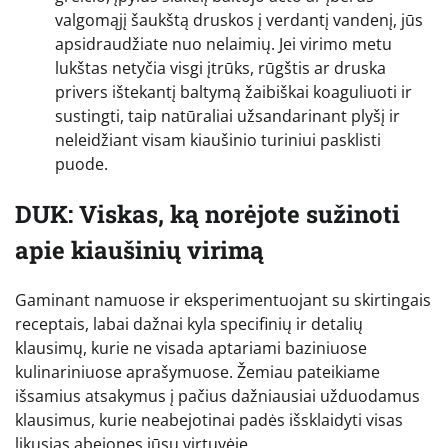
valgomąjį šaukštą druskos į verdantį vandenį, jūs
apsidraudžiate nuo nelaimių. Jei virimo metu
lukštas netyčia visgi įtrūks, rūgštis ar druska
privers ištekantį baltymą žaibiškai koaguliuoti ir
sustingti, taip natūraliai užsandarinant plyšį ir
neleidžiant visam kiaušinio turiniui pasklisti
puode.
DUK: Viskas, ką norėjote sužinoti
apie kiaušinių virimą
Gaminant namuose ir eksperimentuojant su skirtingais
receptais, labai dažnai kyla specifinių ir detalių
klausimų, kurie ne visada aptariami baziniuose
kulinariniuose aprašymuose. Žemiau pateikiame
išsamius atsakymus į pačius dažniausiai užduodamus
klausimus, kurie neabejotinai padės išsklaidyti visas
likusias abejones jūsų virtuvėje.