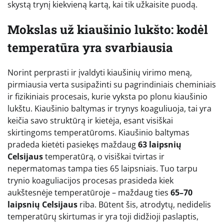
skystą trynį kiekvieną kartą, kai tik užkaisite puodą.
Mokslas už kiaušinio lukšto: kodėl
temperatūra yra svarbiausia
Norint perprasti ir įvaldyti kiaušinių virimo meną,
pirmiausia verta susipažinti su pagrindiniais cheminiais
ir fizikiniais procesais, kurie vyksta po plonu kiaušinio
lukštu. Kiaušinio baltymas ir trynys koaguliuoja, tai yra
keičia savo struktūrą ir kietėja, esant visiškai
skirtingoms temperatūroms. Kiaušinio baltymas
pradeda kietėti pasiekęs maždaug
63 laipsnių
Celsijaus
temperatūrą, o visiškai tvirtas ir
nepermatomas tampa ties 65 laipsniais. Tuo tarpu
trynio koaguliacijos procesas prasideda kiek
aukštesnėje temperatūroje – maždaug ties
65–70
laipsnių Celsijaus
riba. Būtent šis, atrodytų, nedidelis
temperatūrų skirtumas ir yra toji didžioji paslaptis,