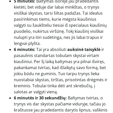
5 minutės:
Baltymas išorėje jau pradedantis
kietėti, bet viduje dar labai minkštas, o trynys
visiškai skystas, tarsi šiltas padažas. Tai idealus
pasirinkimas tiems, kurie mėgsta kiaušinius
valgyti su šaukšteliu tiesiai iš specialaus kiaušinių
puodelio, nukirtus viršūnę. Tokį kiaušinį visiškai
nulupti yra itin sudėtinga, nes jis labai trapus ir
lengvai plyšta.
6 minutės:
Tai yra absoliuti
auksinė taisyklė
ir
pasaulinis standartas tobulam skystai virtam
kiaušiniui. Per šį laiką baltymas yra pilnai išviręs,
pakankamai tvirtas, kad išlaikytų savo formą, bet
jokiu būdu ne guminis. Tuo tarpu trynys lieka
nuostabiai skystas, tirštas, prisotintas drėgmės ir
kreminis. Tobulai tinka dėti ant skrebučių, į
salotas ar valgyti vieną.
6 minutės ir 30 sekundžių:
Baltymas tvirtas, o
trynys vis dar skystas pačiame viduryje, tačiau jo
kraštuose jau pradedantis darytis lipnus, vaškinis