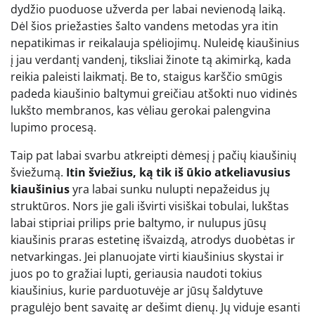
dydžio puoduose užverda per labai nevienodą laiką.
Dėl šios priežasties šalto vandens metodas yra itin
nepatikimas ir reikalauja spėliojimų. Nuleidę kiaušinius
į jau verdantį vandenį, tiksliai žinote tą akimirką, kada
reikia paleisti laikmatį. Be to, staigus karščio smūgis
padeda kiaušinio baltymui greičiau atšokti nuo vidinės
lukšto membranos, kas vėliau gerokai palengvina
lupimo procesą.
Taip pat labai svarbu atkreipti dėmesį į pačių kiaušinių
šviežumą.
Itin šviežius, ką tik iš ūkio atkeliavusius
kiaušinius
yra labai sunku nulupti nepažeidus jų
struktūros. Nors jie gali išvirti visiškai tobulai, lukštas
labai stipriai prilips prie baltymo, ir nulupus jūsų
kiaušinis praras estetinę išvaizdą, atrodys duobėtas ir
netvarkingas. Jei planuojate virti kiaušinius skystai ir
juos po to gražiai lupti, geriausia naudoti tokius
kiaušinius, kurie parduotuvėje ar jūsų šaldytuve
pragulėjo bent savaitę ar dešimt dienų. Jų viduje esanti