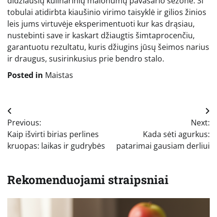
didžiausių kulinarinių malonumų pavasario sezone. Ši
tobulai atidirbta kiaušinio virimo taisyklė ir gilios žinios
leis jums virtuvėje eksperimentuoti kur kas drąsiau,
nustebinti save ir kaskart džiaugtis šimtaprocenčiu,
garantuotu rezultatu, kuris džiugins jūsų šeimos narius
ir draugus, susirinkusius prie bendro stalo.
Posted in
Maistas
Navigacija
Previous:
Next:
tarp
Kaip išvirti birias perlines
Kada sėti agurkus:
įrašų
kruopas: laikas ir gudrybės
patarimai gausiam derliui
Rekomenduojami straipsniai