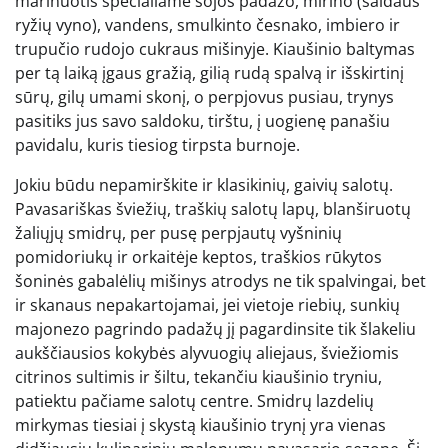
marinuotis specialiame sojos padažo, mirino (saldaus
ryžių vyno), vandens, smulkinto česnako, imbiero ir
trupučio rudojo cukraus mišinyje. Kiaušinio baltymas
per tą laiką įgaus gražią, gilią rudą spalvą ir išskirtinį
sūrų, gilų umami skonį, o perpjovus pusiau, trynys
pasitiks jus savo saldoku, tirštu, į uogienę panašiu
pavidalu, kuris tiesiog tirpsta burnoje.
Jokiu būdu nepamirškite ir klasikinių, gaivių salotų.
Pavasariškas šviežių, traškių salotų lapų, blanširuotų
žaliųjų smidrų, per pusę perpjautų vyšninių
pomidoriukų ir orkaitėje keptos, traškios rūkytos
šoninės gabalėlių mišinys atrodys ne tik spalvingai, bet
ir skanaus nepakartojamai, jei vietoje riebių, sunkių
majonezo pagrindo padažų jį pagardinsite tik šlakeliu
aukščiausios kokybės alyvuogių aliejaus, šviežiomis
citrinos sultimis ir šiltu, tekančiu kiaušinio tryniu,
patiektu pačiame salotų centre. Smidrų lazdelių
mirkymas tiesiai į skystą kiaušinio trynį yra vienas