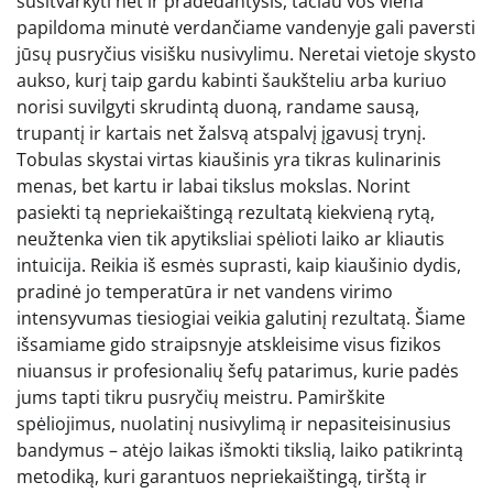
susitvarkyti net ir pradedantysis, tačiau vos viena
papildoma minutė verdančiame vandenyje gali paversti
jūsų pusryčius visišku nusivylimu. Neretai vietoje skysto
aukso, kurį taip gardu kabinti šaukšteliu arba kuriuo
norisi suvilgyti skrudintą duoną, randame sausą,
trupantį ir kartais net žalsvą atspalvį įgavusį trynį.
Tobulas skystai virtas kiaušinis yra tikras kulinarinis
menas, bet kartu ir labai tikslus mokslas. Norint
pasiekti tą nepriekaištingą rezultatą kiekvieną rytą,
neužtenka vien tik apytiksliai spėlioti laiko ar kliautis
intuicija. Reikia iš esmės suprasti, kaip kiaušinio dydis,
pradinė jo temperatūra ir net vandens virimo
intensyvumas tiesiogiai veikia galutinį rezultatą. Šiame
išsamiame gido straipsnyje atskleisime visus fizikos
niuansus ir profesionalių šefų patarimus, kurie padės
jums tapti tikru pusryčių meistru. Pamirškite
spėliojimus, nuolatinį nusivylimą ir nepasiteisinusius
bandymus – atėjo laikas išmokti tikslią, laiko patikrintą
metodiką, kuri garantuos nepriekaištingą, tirštą ir