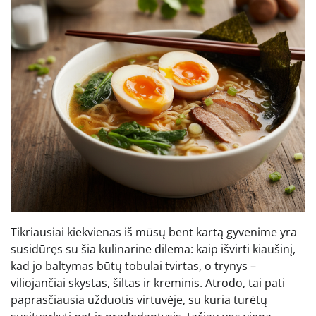
Tikriausiai kiekvienas iš mūsų bent kartą gyvenime yra
susidūręs su šia kulinarine dilema: kaip išvirti kiaušinį,
kad jo baltymas būtų tobulai tvirtas, o trynys –
viliojančiai skystas, šiltas ir kreminis. Atrodo, tai pati
paprasčiausia užduotis virtuvėje, su kuria turėtų