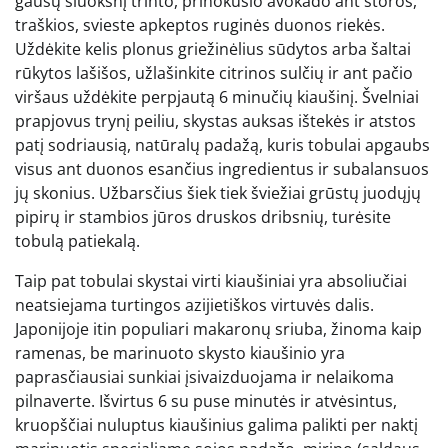
gausų sluoksnį trinto, prinokusio avokado ant storos,
traškios, svieste apkeptos ruginės duonos riekės.
Uždėkite kelis plonus griežinėlius sūdytos arba šaltai
rūkytos lašišos, užlašinkite citrinos sulčių ir ant pačio
viršaus uždėkite perpjautą 6 minučių kiaušinį. Švelniai
prapjovus trynį peiliu, skystas auksas ištekės ir atstos
patį sodriausią, natūralų padažą, kuris tobulai apgaubs
visus ant duonos esančius ingredientus ir subalansuos
jų skonius. Užbarsčius šiek tiek šviežiai grūstų juodųjų
pipirų ir stambios jūros druskos dribsnių, turėsite
tobulą patiekalą.
Taip pat tobulai skystai virti kiaušiniai yra absoliučiai
neatsiejama turtingos azijietiškos virtuvės dalis.
Japonijoje itin populiari makaronų sriuba, žinoma kaip
ramenas, be marinuoto skysto kiaušinio yra
paprasčiausiai sunkiai įsivaizduojama ir nelaikoma
pilnaverte. Išvirtus 6 su puse minutės ir atvėsintus,
kruopščiai nuluptus kiaušinius galima palikti per naktį