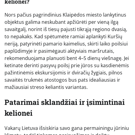
kelionei?
Nors pačius pagrindinius Klaipėdos miesto lankytinus
objektus galima neskubant apžiūrėti per vieną ilgą
savaitgalį, norint iš tiesų pajusti tikrąją regiono dvasią,
to nepakaks. Kad spėtumėte ramiai aplankyti Kuršių
neriją, patyrinėti pamario kaimelius, skirti laiko poilsiui
paplūdimyje ir pasimėgauti aktyviais maršrutais,
rekomenduojama planuoti bent 4–5 dienų viešnagę. Jei
ketinate derinti pasyvų poilsį prie jūros su kasdienėmis
pažintinėmis ekskursijomis ir dviračių žygiais, pilnos
savaitės trukmės atostogos bus pats idealiausias ir
mažiausiai streso keliantis variantas.
Patarimai sklandžiai ir įsimintinai
kelionei
Vakarų Lietuva išsiskiria savo gana permainingu jūriniu