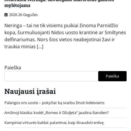
mylėtojams
2026 26 Gegužės
Neringa – tai ne tik visiems puikiai žinoma Parnidžio
kopa, šurmuliuojanti Nidos uosto krantinė ar Smiltynės
delfinariumas. Nors šios vietos neabejotinai žavi ir
traukia minias […]
Paieška
Paieška
Naujausi įrašai
Palangos oro uoste – pokyčiai: ką svarbu žinoti keleiviams
Amžinoji klasika: kodėl „Romeo ir Džuljeta“ jaudina šiandien?
Kampiniai virtuvės baldai: patarimai, kaip išnaudoti erdvę