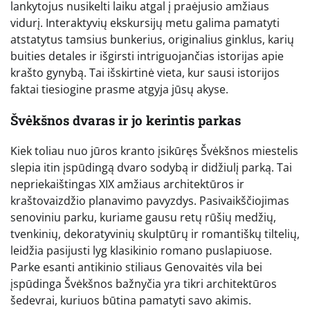
lankytojus nusikelti laiku atgal į praėjusio amžiaus
vidurį. Interaktyvių ekskursijų metu galima pamatyti
atstatytus tamsius bunkerius, originalius ginklus, karių
buities detales ir išgirsti intriguojančias istorijas apie
krašto gynybą. Tai išskirtinė vieta, kur sausi istorijos
faktai tiesiogine prasme atgyja jūsų akyse.
Švėkšnos dvaras ir jo kerintis parkas
Kiek toliau nuo jūros kranto įsikūręs Švėkšnos miestelis
slepia itin įspūdingą dvaro sodybą ir didžiulį parką. Tai
nepriekaištingas XIX amžiaus architektūros ir
kraštovaizdžio planavimo pavyzdys. Pasivaikščiojimas
senoviniu parku, kuriame gausu retų rūšių medžių,
tvenkinių, dekoratyvinių skulptūrų ir romantiškų tiltelių,
leidžia pasijusti lyg klasikinio romano puslapiuose.
Parke esanti antikinio stiliaus Genovaitės vila bei
įspūdinga Švėkšnos bažnyčia yra tikri architektūros
šedevrai, kuriuos būtina pamatyti savo akimis.