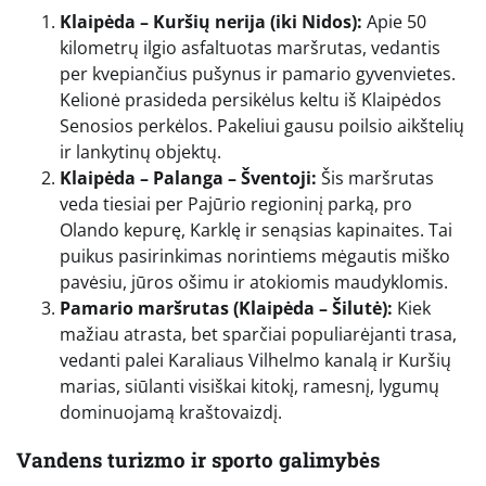
Klaipėda – Kuršių nerija (iki Nidos):
Apie 50
kilometrų ilgio asfaltuotas maršrutas, vedantis
per kvepiančius pušynus ir pamario gyvenvietes.
Kelionė prasideda persikėlus keltu iš Klaipėdos
Senosios perkėlos. Pakeliui gausu poilsio aikštelių
ir lankytinų objektų.
Klaipėda – Palanga – Šventoji:
Šis maršrutas
veda tiesiai per Pajūrio regioninį parką, pro
Olando kepurę, Karklę ir senąsias kapinaites. Tai
puikus pasirinkimas norintiems mėgautis miško
pavėsiu, jūros ošimu ir atokiomis maudyklomis.
Pamario maršrutas (Klaipėda – Šilutė):
Kiek
mažiau atrasta, bet sparčiai populiarėjanti trasa,
vedanti palei Karaliaus Vilhelmo kanalą ir Kuršių
marias, siūlanti visiškai kitokį, ramesnį, lygumų
dominuojamą kraštovaizdį.
Vandens turizmo ir sporto galimybės