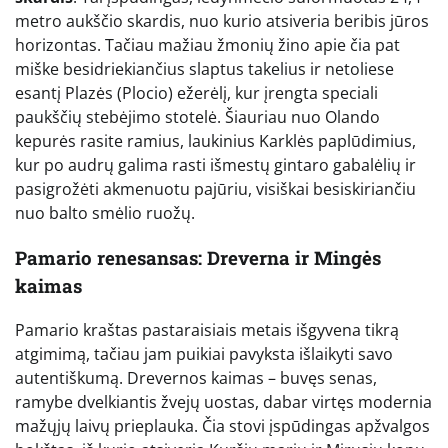
metro aukščio skardis, nuo kurio atsiveria beribis jūros
horizontas. Tačiau mažiau žmonių žino apie čia pat
miške besidriekiančius slaptus takelius ir netoliese
esantį Plazės (Plocio) ežerėlį, kur įrengta speciali
paukščių stebėjimo stotelė. Šiauriau nuo Olando
kepurės rasite ramius, laukinius Karklės paplūdimius,
kur po audrų galima rasti išmestų gintaro gabalėlių ir
pasigrožėti akmenuotu pajūriu, visiškai besiskiriančiu
nuo balto smėlio ruožų.
Pamario renesansas: Dreverna ir Mingės
kaimas
Pamario kraštas pastaraisiais metais išgyvena tikrą
atgimimą, tačiau jam puikiai pavyksta išlaikyti savo
autentiškumą. Drevernos kaimas – buvęs senas,
ramybe dvelkiantis žvejų uostas, dabar virtęs modernia
mažųjų laivų prieplauka. Čia stovi įspūdingas apžvalgos