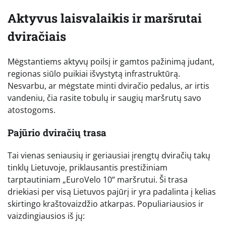
Aktyvus laisvalaikis ir maršrutai
dviračiais
Mėgstantiems aktyvų poilsį ir gamtos pažinimą judant,
regionas siūlo puikiai išvystytą infrastruktūrą.
Nesvarbu, ar mėgstate minti dviračio pedalus, ar irtis
vandeniu, čia rasite tobulų ir saugių maršrutų savo
atostogoms.
Pajūrio dviračių trasa
Tai vienas seniausių ir geriausiai įrengtų dviračių takų
tinklų Lietuvoje, priklausantis prestižiniam
tarptautiniam „EuroVelo 10“ maršrutui. Ši trasa
driekiasi per visą Lietuvos pajūrį ir yra padalinta į kelias
skirtingo kraštovaizdžio atkarpas. Populiariausios ir
vaizdingiausios iš jų: