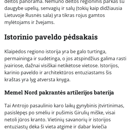
deltos panorama. Nemuno deltos regioninis parkas su
daugybe upelių, senvagių ir salų (tokių kaip didžiausia
Lietuvoje Rusnės sala) yra tikras rojus gamtos
mylėtojams ir žvejams.
Istorinio paveldo pėdsakais
Klaipėdos regiono istorija yra be galo turtinga,
permaininga ir sudėtinga, o jos atspindžius galima rasti
įvairiose, dažnai visiškai netikėtose vietose. Istorijos,
karinio paveldo ir architektūros entuziastams šis
kraštas yra lyg atversta knyga.
Memel Nord pakrantės artilerijos baterija
Tai Antrojo pasaulinio karo laikų gynybinis įtvirtinimas,
pasislėpęs po smėliu ir pušimis Girulių miške, visai
netoli jūros kranto. Vietinių savanorių ir istorijos
entuziastų dėka ši vieta atgimė ir dabar kviečia