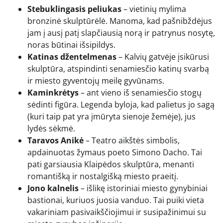
Stebuklingasis peliukas
– vietinių mylima
bronzinė skulptūrėlė. Manoma, kad pašnibždėjus
jam į ausį patį slapčiausią norą ir patrynus nosytę,
noras būtinai išsipildys.
Katinas džentelmenas
– Kalvių gatvėje įsikūrusi
skulptūra, atspindinti senamiesčio katinų svarbą
ir miesto gyventojų meilę gyvūnams.
Kaminkrėtys
– ant vieno iš senamiesčio stogų
sėdinti figūra. Legenda byloja, kad palietus jo sagą
(kuri taip pat yra įmūryta sienoje žemėje), jus
lydės sėkmė.
Taravos Anikė
– Teatro aikštės simbolis,
apdainuotas žymaus poeto Simono Dacho. Tai
pati garsiausia Klaipėdos skulptūra, menanti
romantišką ir nostalgišką miesto praeitį.
Jono kalnelis
– išlikę istoriniai miesto gynybiniai
bastionai, kuriuos juosia vanduo. Tai puiki vieta
vakariniam pasivaikščiojimui ir susipažinimui su