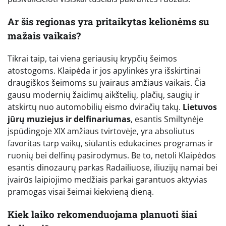
Ar šis regionas yra pritaikytas kelionėms su
mažais vaikais?
Tikrai taip, tai viena geriausių krypčių šeimos
atostogoms. Klaipėda ir jos apylinkės yra išskirtinai
draugiškos šeimoms su įvairaus amžiaus vaikais. Čia
gausu modernių žaidimų aikštelių, plačių, saugių ir
atskirtų nuo automobilių eismo dviračių takų.
Lietuvos
jūrų muziejus ir delfinariumas
, esantis Smiltynėje
įspūdingoje XIX amžiaus tvirtovėje, yra absoliutus
favoritas tarp vaikų, siūlantis edukacines programas ir
ruonių bei delfinų pasirodymus. Be to, netoli Klaipėdos
esantis dinozaurų parkas Radailiuose, iliuzijų namai bei
įvairūs laipiojimo medžiais parkai garantuos aktyvias
pramogas visai šeimai kiekvieną dieną.
Kiek laiko rekomenduojama planuoti šiai