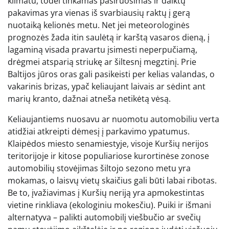
klimatu, todėl tinkamas pasiruošimas ir daiktų
pakavimas yra vienas iš svarbiausių raktų į gerą
nuotaiką kelionės metu. Net jei meteorologinės
prognozės žada itin saulėtą ir karštą vasaros dieną, į
lagaminą visada pravartu įsimesti neperpučiamą,
drėgmei atsparią striukę ar šiltesnį megztinį. Prie
Baltijos jūros oras gali pasikeisti per kelias valandas, o
vakarinis brizas, ypač keliaujant laivais ar sėdint ant
marių kranto, dažnai atneša netikėtą vėsą.
Keliaujantiems nuosavu ar nuomotu automobiliu verta
atidžiai atkreipti dėmesį į parkavimo ypatumus.
Klaipėdos miesto senamiestyje, visoje Kuršių nerijos
teritorijoje ir kitose populiariose kurortinėse zonose
automobilių stovėjimas šiltojo sezono metu yra
mokamas, o laisvų vietų skaičius gali būti labai ribotas.
Be to, įvažiavimas į Kuršių neriją yra apmokestintas
vietine rinkliava (ekologiniu mokesčiu). Puiki ir išmani
alternatyva – palikti automobilį viešbučio ar svečių