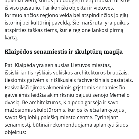
aplenkti vietų, kurios jau daugelį metų traukia turistus
iš viso pasaulio. Tai ikoniški objektai ir vietovės,
formuojančios regiono veidą bei atspindinčios jo gilų
istorinį bei kultūrinį paveldą. Šie maršrutai yra puikus
atspirties taškas tiems, kurie regione lankosi pirmą
kartą.
Klaipėdos senamiestis ir skulptūrų magija
Pati Klaipėda yra seniausias Lietuvos miestas,
išsiskiriantis ryškiais vokiškos architektūros bruožais,
tiesiomis gatvėmis ir išlikusiais fachverkiniais pastatais.
Pasivaikščiojimas akmenimis grįstomis senamiesčio
gatvelėmis leidžia akimirksniu pajusti senojo Memelio
dvasią. Be architektūros, Klaipėda garsėja ir savo
mažosiomis skulptūromis, kurios kviečia lankytojus į
savotišką lobių paiešką miesto centre. Tyrinėjant
senamiestį, būtinai rekomenduojama aplankyti šiuos
objektus: