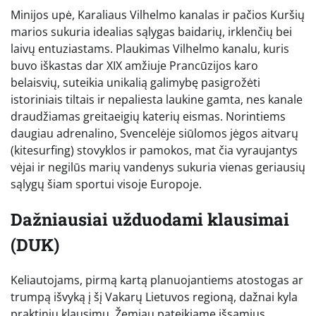
Minijos upė, Karaliaus Vilhelmo kanalas ir pačios Kuršių
marios sukuria idealias sąlygas baidarių, irklenčių bei
laivų entuziastams. Plaukimas Vilhelmo kanalu, kuris
buvo iškastas dar XIX amžiuje Prancūzijos karo
belaisvių, suteikia unikalią galimybę pasigrožėti
istoriniais tiltais ir nepaliesta laukine gamta, nes kanale
draudžiamas greitaeigių katerių eismas. Norintiems
daugiau adrenalino, Svencelėje siūlomos jėgos aitvarų
(kitesurfing) stovyklos ir pamokos, mat čia vyraujantys
vėjai ir negilūs marių vandenys sukuria vienas geriausių
sąlygų šiam sportui visoje Europoje.
Dažniausiai užduodami klausimai
(DUK)
Keliautojams, pirmą kartą planuojantiems atostogas ar
trumpą išvyką į šį Vakarų Lietuvos regioną, dažnai kyla
praktinių klausimų. Žemiau pateikiame išsamius