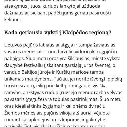
atsakymus į tuos, kuriuos lankytojai užduoda
dažniausiai, siekiant padėti jums geriau pasiruošti
kelionei.
Kada geriausia vykti į Klaipėdos regioną?
Lietuvos pajūris labiausiai atgyja ir tampa žaviausias
vasaros mėnesiais – nuo birželio vidurio iki rugpjūčio
pabaigos. Šiuo metu oras yra šilčiausias, mieste vyksta
daugybė festivalių (įskaitant garsiąją Jūros šventę), o
vanduo Baltijos jūroje ir Kuršių mariose tampa
tinkamas maudynėms. Tačiau, jei norite išvengti didelių
turistų srautų, eilių prie keltų ir mėgautis visiška
ramybe, ankstyvas ruduo (rugsėjo mėnuo) arba vėlyvas
pavasaris (gegužė) yra tobulas pasirinkimas. Šiuo metu
oras idealiai tinka žygiams ir kelionėms dviračiu.
Žiemos mėnesiais pajūris vilioja atšiauria, vėjuota
romantika, apledėjusiomis kopomis ir galimybe
pasivaikščioti visiškai tuščiais pakrantės ruožais.