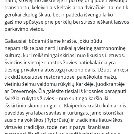
namų stovėjimo aikštelėje ir po regioną judėti viešuoju
transportu, keleiviniais keltais arba dviračiais. Tai ne tik
gerokai ekologiškiau, bet ir padeda išvengti laiko
gaišimo spūstyse prie perkėlų bei streso ieškant laisvos
parkavimo vietos.
Galiausiai, būdami šiame krašte, jokiu būdu
nepamirškite pasinerti į unikalią vietinę gastronominę
kultūrą, kuri reikšmingai skiriasi nuo likusios Lietuvos.
Šviežios ir vietoje ruoštos žuvies patiekalai čia yra
tiesiog privaloma atostogų raciono dalis. Užuot lankęsi
tik didžiuosiuose restoranuose, paieškokite mažų,
vietinių šeimų valdomų rūkyklų Karklėje, Juodkrantėje
ar Drevernoje. Čia galėsite tiesiai iš krosnies paragauti
šviežiai rūkytos žuvies – nuo sultingo karšio iki
išskirtinio skonio ungurio. Klaipėdos krašto kulinarinis
paveldas yra labai savitas ir turtingas, jame istoriškai
susipina vokiškos (Rytprūsių) ir tradicinės lietuviškos
virtuvės tradicijos, todėl net ir patys išrankiausi