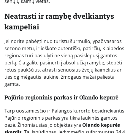
senųjų kaimų vietas.
Neatrasti ir ramybę dvelkiantys
kampeliai
Jei norite pabėgti nuo turistų šurmulio, ypač vasaros
sezono metu, ir ieškote autentiškų patirčių, Klaipėdos
regionas turi pasiūlyti ne vieną pasislėpusį gamtos
perlą. Čia galite pasinerti į absoliučią ramybę, stebėti
retus paukščius, atrasti senuosius žvejų kaimelius ar
tiesiog mėgautis laukine, žmogaus mažai paliesta
gamta.
Pajūrio regioninis parkas ir Olando kepurė
Tarp uostamiesčio ir Palangos kurorto besidriekiantis
Pajūrio regioninis parkas yra tikra laukinės gamtos
oazė. Žinomiausias jo objektas yra
Olando kepurės
skardis
. Tai įspūdingas, ledynmečio suformuotas 24,4