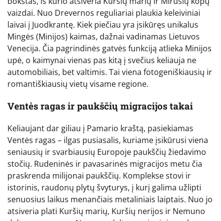
bokštas, iš kurio atsiveria Kuršių marių ir Mirusių kopų
vaizdai. Nuo Drevernos reguliariai plaukia keleiviniai
laivai į Juodkrantę. Kiek piečiau yra įsikūręs unikalus
Mingės (Minijos) kaimas, dažnai vadinamas Lietuvos
Venecija. Čia pagrindinės gatvės funkciją atlieka Minijos
upė, o kaimynai vienas pas kitą į svečius keliauja ne
automobiliais, bet valtimis. Tai viena fotogeniškiausių ir
romantiškiausių vietų visame regione.
Ventės ragas ir paukščių migracijos takai
Keliaujant dar giliau į Pamario kraštą, pasiekiamas
Ventės ragas – ilgas pusiasalis, kuriame įsikūrusi viena
seniausių ir svarbiausių Europoje paukščių žiedavimo
stočių. Rudeninės ir pavasarinės migracijos metu čia
praskrenda milijonai paukščių. Komplekse stovi ir
istorinis, raudonų plytų švyturys, į kurį galima užlipti
senuosius laikus menančiais metaliniais laiptais. Nuo jo
atsiveria plati Kuršių marių, Kuršių nerijos ir Nemuno