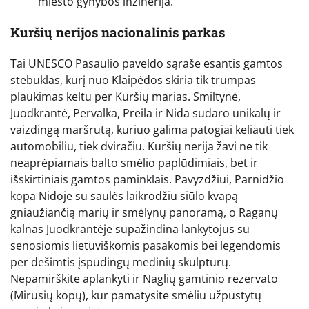
miesto gynybos inžinerija.
Kuršių nerijos nacionalinis parkas
Tai UNESCO Pasaulio paveldo sąraše esantis gamtos
stebuklas, kurį nuo Klaipėdos skiria tik trumpas
plaukimas keltu per Kuršių marias. Smiltynė,
Juodkrantė, Pervalka, Preila ir Nida sudaro unikalų ir
vaizdingą maršrutą, kuriuo galima patogiai keliauti tiek
automobiliu, tiek dviračiu. Kuršių nerija žavi ne tik
neaprėpiamais balto smėlio paplūdimiais, bet ir
išskirtiniais gamtos paminklais. Pavyzdžiui, Parnidžio
kopa Nidoje su saulės laikrodžiu siūlo kvapą
gniaužiančią marių ir smėlynų panoramą, o Raganų
kalnas Juodkrantėje supažindina lankytojus su
senosiomis lietuviškomis pasakomis bei legendomis
per dešimtis įspūdingų medinių skulptūrų.
Nepamirškite aplankyti ir Naglių gamtinio rezervato
(Mirusių kopų), kur pamatysite smėliu užpustytų