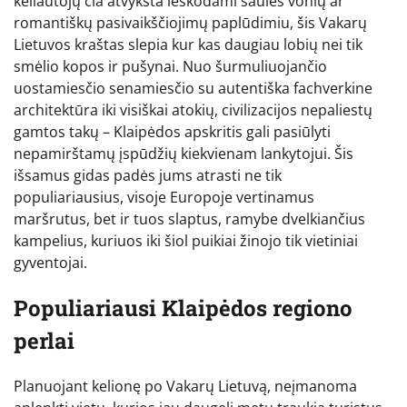
keliautojų čia atvyksta ieškodami saulės vonių ar
romantiškų pasivaikščiojimų paplūdimiu, šis Vakarų
Lietuvos kraštas slepia kur kas daugiau lobių nei tik
smėlio kopos ir pušynai. Nuo šurmuliuojančio
uostamiesčio senamiesčio su autentiška fachverkine
architektūra iki visiškai atokių, civilizacijos nepaliestų
gamtos takų – Klaipėdos apskritis gali pasiūlyti
nepamirštamų įspūdžių kiekvienam lankytojui. Šis
išsamus gidas padės jums atrasti ne tik
populiariausius, visoje Europoje vertinamus
maršrutus, bet ir tuos slaptus, ramybe dvelkiančius
kampelius, kuriuos iki šiol puikiai žinojo tik vietiniai
gyventojai.
Populiariausi Klaipėdos regiono
perlai
Planuojant kelionę po Vakarų Lietuvą, neįmanoma