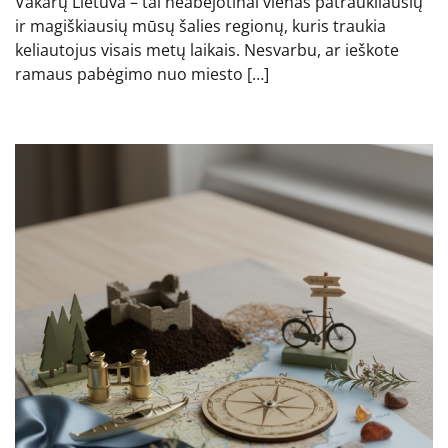
Vakarų Lietuva – tai neabejotinai vienas patraukliausių
ir magiškiausių mūsų šalies regionų, kuris traukia
keliautojus visais metų laikais. Nesvarbu, ar ieškote
ramaus pabėgimo nuo miesto […]