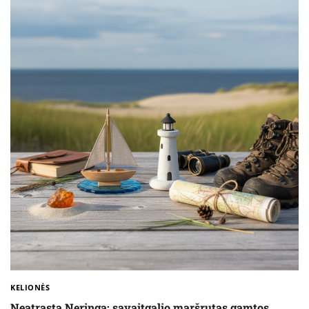
KELIONĖS
Neatrasta Neringa: savaitgalio maršrutas gamtos