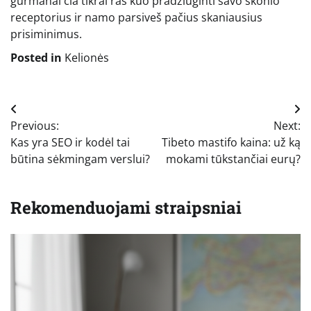
gurmanai čia tikrai ras kuo pradžiuginti savo skonio
receptorius ir namo parsiveš pačius skaniausius
prisiminimus.
Posted in
Kelionės
Navigacija
Previous:
Next:
tarp
Kas yra SEO ir kodėl tai
Tibeto mastifo kaina: už ką
įrašų
būtina sėkmingam verslui?
mokami tūkstančiai eurų?
Rekomenduojami straipsniai