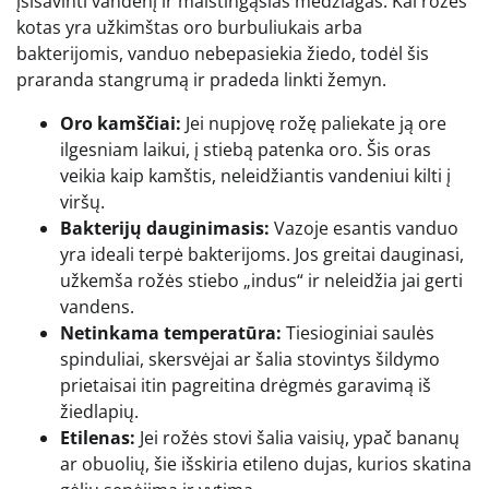
įsisavinti vandenį ir maistingąsias medžiagas. Kai rožės
kotas yra užkimštas oro burbuliukais arba
bakterijomis, vanduo nebepasiekia žiedo, todėl šis
praranda stangrumą ir pradeda linkti žemyn.
Oro kamščiai:
Jei nupjovę rožę paliekate ją ore
ilgesniam laikui, į stiebą patenka oro. Šis oras
veikia kaip kamštis, neleidžiantis vandeniui kilti į
viršų.
Bakterijų dauginimasis:
Vazoje esantis vanduo
yra ideali terpė bakterijoms. Jos greitai dauginasi,
užkemša rožės stiebo „indus“ ir neleidžia jai gerti
vandens.
Netinkama temperatūra:
Tiesioginiai saulės
spinduliai, skersvėjai ar šalia stovintys šildymo
prietaisai itin pagreitina drėgmės garavimą iš
žiedlapių.
Etilenas:
Jei rožės stovi šalia vaisių, ypač bananų
ar obuolių, šie išskiria etileno dujas, kurios skatina