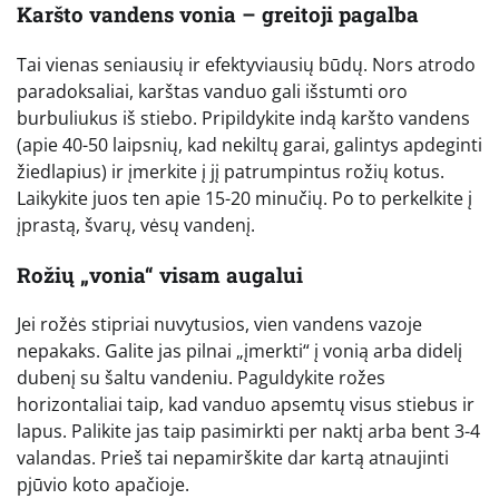
Karšto vandens vonia – greitoji pagalba
Tai vienas seniausių ir efektyviausių būdų. Nors atrodo
paradoksaliai, karštas vanduo gali išstumti oro
burbuliukus iš stiebo. Pripildykite indą karšto vandens
(apie 40-50 laipsnių, kad nekiltų garai, galintys apdeginti
žiedlapius) ir įmerkite į jį patrumpintus rožių kotus.
Laikykite juos ten apie 15-20 minučių. Po to perkelkite į
įprastą, švarų, vėsų vandenį.
Rožių „vonia“ visam augalui
Jei rožės stipriai nuvytusios, vien vandens vazoje
nepakaks. Galite jas pilnai „įmerkti“ į vonią arba didelį
dubenį su šaltu vandeniu. Paguldykite rožes
horizontaliai taip, kad vanduo apsemtų visus stiebus ir
lapus. Palikite jas taip pasimirkti per naktį arba bent 3-4
valandas. Prieš tai nepamirškite dar kartą atnaujinti
pjūvio koto apačioje.