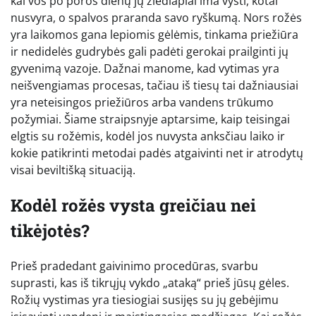
kai vos po poros dienų jų žiedlapiai ima vysti, kotai
nusvyra, o spalvos praranda savo ryškumą. Nors rožės
yra laikomos gana lepiomis gėlėmis, tinkama priežiūra
ir nedidelės gudrybės gali padėti gerokai prailginti jų
gyvenimą vazoje. Dažnai manome, kad vytimas yra
neišvengiamas procesas, tačiau iš tiesų tai dažniausiai
yra neteisingos priežiūros arba vandens trūkumo
požymiai. Šiame straipsnyje aptarsime, kaip teisingai
elgtis su rožėmis, kodėl jos nuvysta anksčiau laiko ir
kokie patikrinti metodai padės atgaivinti net ir atrodytų
visai beviltišką situaciją.
Kodėl rožės vysta greičiau nei
tikėjotės?
Prieš pradedant gaivinimo procedūras, svarbu
suprasti, kas iš tikrųjų vykdo „ataką“ prieš jūsų gėles.
Rožių vystimas yra tiesiogiai susijęs su jų gebėjimu