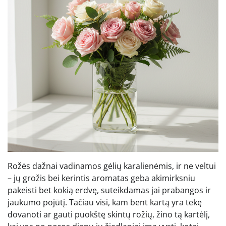
Rožės dažnai vadinamos gėlių karalienėmis, ir ne veltui
– jų grožis bei kerintis aromatas geba akimirksniu
pakeisti bet kokią erdvę, suteikdamas jai prabangos ir
jaukumo pojūtį. Tačiau visi, kam bent kartą yra tekę
dovanoti ar gauti puokštę skintų rožių, žino tą kartėlį,