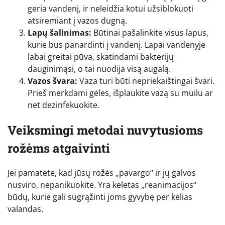
geria vandenį, ir neleidžia kotui užsiblokuoti
atsiremiant į vazos dugną.
Lapų šalinimas:
Būtinai pašalinkite visus lapus,
kurie bus panardinti į vandenį. Lapai vandenyje
labai greitai pūva, skatindami bakterijų
dauginimąsi, o tai nuodija visą augalą.
Vazos švara:
Vaza turi būti nepriekaištingai švari.
Prieš merkdami gėles, išplaukite vazą su muilu ar
net dezinfekuokite.
Veiksmingi metodai nuvytusioms
rožėms atgaivinti
Jei pamatėte, kad jūsų rožės „pavargo“ ir jų galvos
nusviro, nepanikuokite. Yra keletas „reanimacijos“
būdų, kurie gali sugrąžinti joms gyvybę per kelias
valandas.