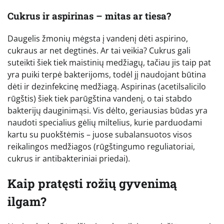
Cukrus ir aspirinas – mitas ar tiesa?
Daugelis žmonių mėgsta į vandenį dėti aspirino,
cukraus ar net degtinės. Ar tai veikia? Cukrus gali
suteikti šiek tiek maistinių medžiagų, tačiau jis taip pat
yra puiki terpė bakterijoms, todėl jį naudojant būtina
dėti ir dezinfekcinę medžiagą. Aspirinas (acetilsalicilo
rūgštis) šiek tiek parūgština vandenį, o tai stabdo
bakterijų dauginimąsi. Vis dėlto, geriausias būdas yra
naudoti specialius gėlių miltelius, kurie parduodami
kartu su puokštėmis – juose subalansuotos visos
reikalingos medžiagos (rūgštingumo reguliatoriai,
cukrus ir antibakteriniai priedai).
Kaip pratęsti rožių gyvenimą
ilgam?