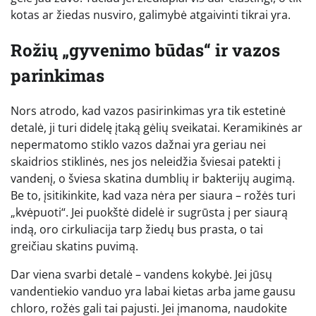
kotas ar žiedas nusviro, galimybė atgaivinti tikrai yra.
Rožių „gyvenimo būdas“ ir vazos
parinkimas
Nors atrodo, kad vazos pasirinkimas yra tik estetinė
detalė, ji turi didelę įtaką gėlių sveikatai. Keramikinės ar
nepermatomo stiklo vazos dažnai yra geriau nei
skaidrios stiklinės, nes jos neleidžia šviesai patekti į
vandenį, o šviesa skatina dumblių ir bakterijų augimą.
Be to, įsitikinkite, kad vaza nėra per siaura – rožės turi
„kvėpuoti“. Jei puokštė didelė ir sugrūsta į per siaurą
indą, oro cirkuliacija tarp žiedų bus prasta, o tai
greičiau skatins puvimą.
Dar viena svarbi detalė – vandens kokybė. Jei jūsų
vandentiekio vanduo yra labai kietas arba jame gausu
chloro, rožės gali tai pajusti. Jei įmanoma, naudokite