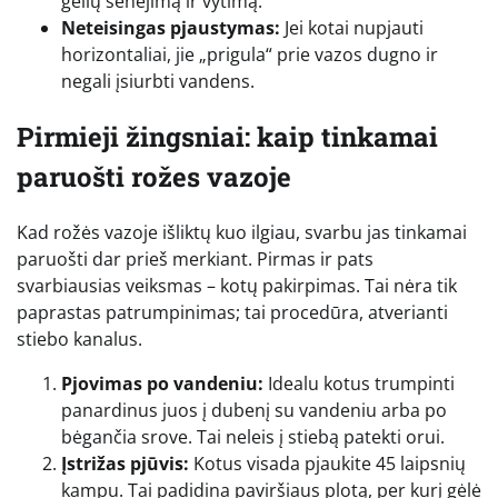
gėlių senėjimą ir vytimą.
Neteisingas pjaustymas:
Jei kotai nupjauti
horizontaliai, jie „prigula“ prie vazos dugno ir
negali įsiurbti vandens.
Pirmieji žingsniai: kaip tinkamai
paruošti rožes vazoje
Kad rožės vazoje išliktų kuo ilgiau, svarbu jas tinkamai
paruošti dar prieš merkiant. Pirmas ir pats
svarbiausias veiksmas – kotų pakirpimas. Tai nėra tik
paprastas patrumpinimas; tai procedūra, atverianti
stiebo kanalus.
Pjovimas po vandeniu:
Idealu kotus trumpinti
panardinus juos į dubenį su vandeniu arba po
bėgančia srove. Tai neleis į stiebą patekti orui.
Įstrižas pjūvis:
Kotus visada pjaukite 45 laipsnių
kampu. Tai padidina paviršiaus plotą, per kurį gėlė