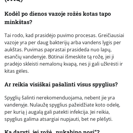
Kodėl po dienos vazoje rožės kotas tapo
minkštas?
Tai rodo, kad prasidėjo puvimo procesas. Greičiausiai
vazoje yra per daug bakterijų arba vandens lygis per
aukštas. Puvimas paprastai prasideda nuo lapų,
esančių vandenyje. Būtinai išmeskite tą rožę, jei ji
pradėjo skleisti nemalonų kvapą, nes ji gali užkrėsti ir
kitas gėles.
Ar reikia visiškai pašalinti visus spyglius?
Spyglių šalinti nerekomenduojama, nebent jie yra
vandenyje. Nulaužę spyglius pažeidžiate koto odelę,
per kurią į augalą gali patekti infekcija. Jei reikia,
spyglius galima atsargiai nupjauti, bet ne plėšyti.
Ką daryti, jei rožė „nukabino nosį“?