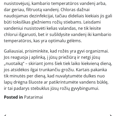
nusistovėjusį, kambario temperatūros vandenį arba,
dar geriau, filtruotą vandenį. Chloras dažnai
naudojamas dezinfekcijai, tačiau dideliais kiekiais jis gali
būti toksiškas gležniems rožių stiebams. Leisdami
vandeniui nusistovėti kelias valandas, ne tik leisite
chlorui išgaruoti, bet ir sušildysite vandenį iki kambario
temperatūros, kas yra optimalu gėlėms.
Galiausiai, prisiminkite, kad rožės yra gyvi organizmai.
Jos reaguoja į aplinką, į jūsų priežiūrą ir netgi jūsų
„nuotaiką“ – skiriant joms šiek tiek laiko kiekvieną dieną,
jos atsidėkos ilgai trunkančiu grožiu. Kartais pakanka
tik minutės per dieną, kad nuvalytumėte dulkes nuo
lapų drėgna šluoste ar patikrintumėte vandens būklę,
ir tai padarys stebuklus jūsų rožių gyvybingumui.
Posted in
Patarimai