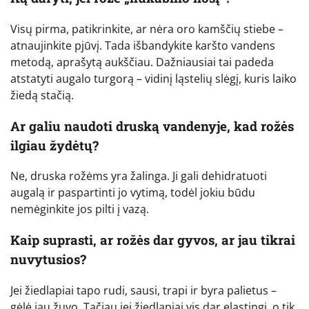
Visų pirma, patikrinkite, ar nėra oro kamščių stiebe –
atnaujinkite pjūvį. Tada išbandykite karšto vandens
metodą, aprašytą aukščiau. Dažniausiai tai padeda
atstatyti augalo turgorą – vidinį ląstelių slėgį, kuris laiko
žiedą stačią.
Ar galiu naudoti druską vandenyje, kad rožės
ilgiau žydėtų?
Ne, druska rožėms yra žalinga. Ji gali dehidratuoti
augalą ir paspartinti jo vytimą, todėl jokiu būdu
nemėginkite jos pilti į vazą.
Kaip suprasti, ar rožės dar gyvos, ar jau tikrai
nuvytusios?
Jei žiedlapiai tapo rudi, sausi, trapi ir byra palietus –
gėlė jau žuvo. Tačiau jei žiedlapiai vis dar elastingi, o tik