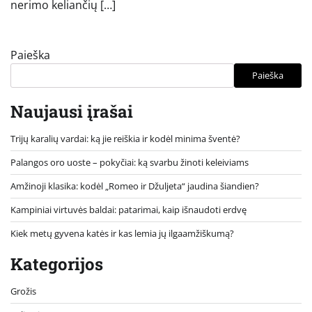
nerimo keliančių […]
Paieška
Paieška
Naujausi įrašai
Trijų karalių vardai: ką jie reiškia ir kodėl minima šventė?
Palangos oro uoste – pokyčiai: ką svarbu žinoti keleiviams
Amžinoji klasika: kodėl „Romeo ir Džuljeta“ jaudina šiandien?
Kampiniai virtuvės baldai: patarimai, kaip išnaudoti erdvę
Kiek metų gyvena katės ir kas lemia jų ilgaamžiškumą?
Kategorijos
Grožis