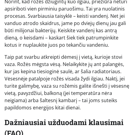
Norint, kad rožės džiugintų kuo ilgiau, priežiūra neturi
apsiriboti vien pirminiu paruošimu. Tai yra nuolatinis
procesas. Svarbiausia taisyklė – keisti vandenį. Net jei
vanduo atrodo skaidrus, jame po dviejų dienų jau gali
būti milijonai bakterijų. Keiskite vandenį kas antrą
dieną, o keisdami – kaskart šiek tiek patrumpinkite
kotus ir nuplaukite juos po tekančiu vandeniu.
Taip pat svarbu atkreipti dėmesį į vietą, kurioje stovi
vaza. Rožės mėgsta vėsą. Nelaikykite jų ant palangės,
kur jas kepina tiesioginė saulė, ar šalia radiatoriaus.
Vėsesnėje patalpoje rožės visada žydi ilgiau. Naktį, jei
turite galimybę, vaza su rožėmis galite išnešti į vėsesnę
vietą, pavyzdžiui, balkoną (jei temperatūra nėra
neigiama) arba šaltesnį kambarį – tai joms suteiks
papildomos energijos kitai dienai.
Dažniausiai užduodami klausimai
(FAQ)