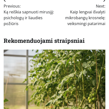
Navigacija
Previous:
Next:
tarp
Ką reiškia sapnuoti mirusįjį:
Kaip lengvai išvalyti
įrašų
psichologų ir liaudies
mikrobangų krosnelę:
požiūris
veiksmingi patarimai
Rekomenduojami straipsniai