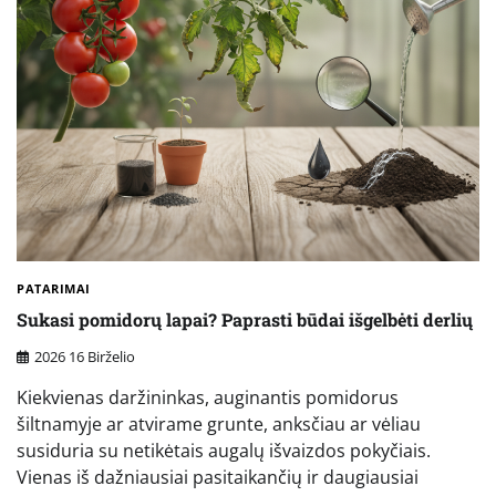
PATARIMAI
Sukasi pomidorų lapai? Paprasti būdai išgelbėti derlių
2026 16 Birželio
Kiekvienas daržininkas, auginantis pomidorus
šiltnamyje ar atvirame grunte, anksčiau ar vėliau
susiduria su netikėtais augalų išvaizdos pokyčiais.
Vienas iš dažniausiai pasitaikančių ir daugiausiai