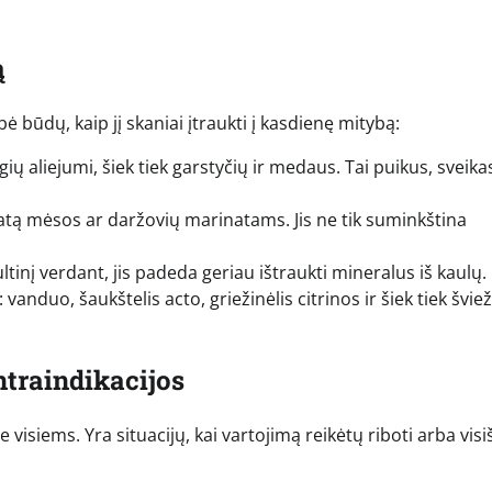
ą
 būdų, kaip jį skaniai įtraukti į kasdienę mitybą:
ų aliejumi, šiek tiek garstyčių ir medaus. Tai puikus, sveika
atą mėsos ar daržovių marinatams. Jis ne tik suminkština
ultinį verdant, jis padeda geriau ištraukti mineralus iš kaulų.
vanduo, šaukštelis acto, griežinėlis citrinos ir šiek tiek šviež
traindikacijos
visiems. Yra situacijų, kai vartojimą reikėtų riboti arba visi