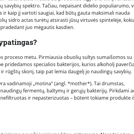
jų savybių spektro. Tačiau, nepaisant didelio populiarumo, v
s ir kaip jį vartoti saugiai, kad būtų gauta maksimali nauda
ių sidro actas turėtų atsirasti jūsų virtuvės spintelėje, koki
eš pradedant juo mėgautis kasdien.
 ypatingas?
os proceso metu. Pirmiausia obuolių sultys sumaišomos su
e pridedamos specialios bakterijos, kurios alkoholį paverči
 ir rūgštų skonį, taip pat lemia daugelį jo naudingų savybių.
ra vadinamoji „motina“ (angl. *mother*). Tai drumstas,
naudingų fermentų, baltymų ir gerųjų bakterijų. Pirkdami a
 nefiltruotas ir nepasterizuotas – būtent tokiame produkte i