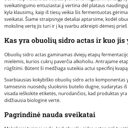
sveikatingumo entuziastai jį vertina dėl plataus naudingų
kyla klausimų, kaip iš tiesų veikia šis fermentuotas gėrima
sveikatai. Šiame straipsnyje detaliai aptarsime, kodėl obuol
mokslinę vertę jis turi ir į ką svarbu atkreipti dėmesį pri
Kas yra obuolių sidro actas ir kuo jis
Obuolių sidro actas gaminamas dviejų etapų fermentacij
mielėmis, kurios cukrų paverčia alkoholiu. Antrajame etap
rūgštimi. Būtent ši medžiaga suteikia actui specifinį kvapą
Svarbiausias kokybiško obuolių sidro acto komponentas y
tamsesnis nuosėdų sluoksnis butelio dugne, sudarytas iš 
visada ieškokite etiketės, nurodančios, kad produktas yra
didžiausia biologinė vertė.
Pagrindinė nauda sveikatai