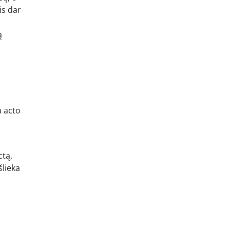
is dar
ą
a acto
ctą,
šlieka