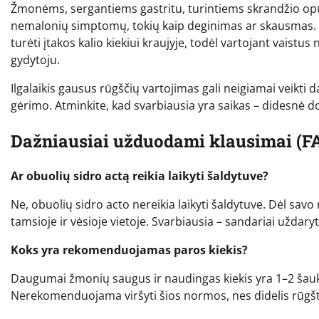
Žmonėms, sergantiems gastritu, turintiems skrandžio opų 
nemalonių simptomų, tokių kaip deginimas ar skausmas. Taip
turėti įtakos kalio kiekiui kraujyje, todėl vartojant vaistus
gydytoju.
Ilgalaikis gausus rūgščių vartojimas gali neigiamai veikti 
gėrimo. Atminkite, kad svarbiausia yra saikas – didesnė do
Dažniausiai užduodami klausimai (F
Ar obuolių sidro actą reikia laikyti šaldytuve?
Ne, obuolių sidro acto nereikia laikyti šaldytuve. Dėl savo
tamsioje ir vėsioje vietoje. Svarbiausia – sandariai uždary
Koks yra rekomenduojamas paros kiekis?
Daugumai žmonių saugus ir naudingas kiekis yra 1–2 šaukš
Nerekomenduojama viršyti šios normos, nes didelis rūgšties