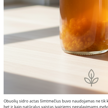
Obuolių sidro actas šimtmečius buvo naudojamas ne tik k
bet ir kaip natūralus vaistas įvairiems negalavimams gydyt