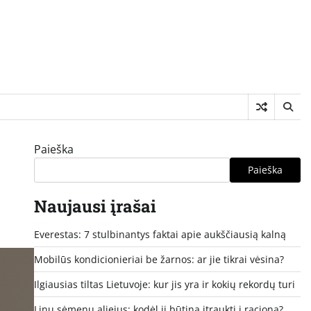
Paieška
Paieška
Naujausi įrašai
Everestas: 7 stulbinantys faktai apie aukščiausią kalną
Mobilūs kondicionieriai be žarnos: ar jie tikrai vėsina?
Ilgiausias tiltas Lietuvoje: kur jis yra ir kokių rekordų turi
Linų sėmenų aliejus: kodėl jį būtina įtraukti į racioną?