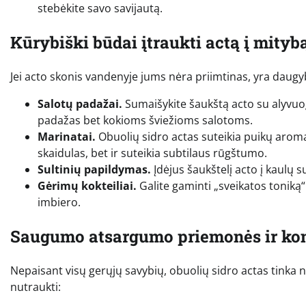
stebėkite savo savijautą.
Kūrybiški būdai įtraukti actą į mityb
Jei acto skonis vandenyje jums nėra priimtinas, yra daugybė
Salotų padažai.
Sumaišykite šaukštą acto su alyvuogi
padažas bet kokioms šviežioms salotoms.
Marinatai.
Obuolių sidro actas suteikia puikų arom
skaidulas, bet ir suteikia subtilaus rūgštumo.
Sultinių papildymas.
Įdėjus šaukštelį acto į kaulų s
Gėrimų kokteiliai.
Galite gaminti „sveikatos toniką“: 
imbiero.
Saugumo atsargumo priemonės ir kon
Nepaisant visų gerųjų savybių, obuolių sidro actas tinka ne 
nutraukti: