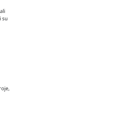
ali
i su
roje,