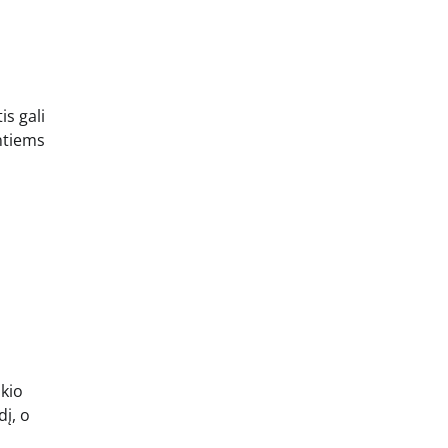
is gali
ntiems
ikio
dį, o