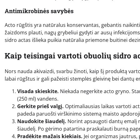
Antimikrobinės savybės
Acto rūgštis yra natūralus konservantas, gebantis naikint
žaizdoms plauti, nagų grybeliui gydyti ar ausų infekcijo
sidro actas išlieka puikia natūralia priemone buitinei dez
Kaip teisingai vartoti obuolių sidro a
Nors nauda akivaizdi, svarbu žinoti, kaip šį produktą vart
labai rūgštus ir gali pažeisti stemplės gleivinę bei dantų e
Visada skieskite.
Niekada negerkite acto gryno. Stand
(250 ml) vandens.
Gerkite prieš valgį.
Optimaliausias laikas vartoti ac
padeda paruošti virškinimo sistemą maisto apdoroj
Naudokite šiaudelį.
Norint apsaugoti dantų emalį n
šiaudelį. Po gėrimo patartina praskalauti burną pap
Pradėkite mažais kiekiais.
Jei organizmas jautrus, 