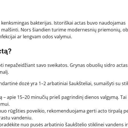
i kenksmingas bakterijas. Istoriškai actas buvo naudojamas
ms malšinti. Nors šiandien turime modernesnių priemonių, o
infekcijai ar lengvam odos valymui.
ctą?
oti nepažeidžiant savo sveikatos. Grynas obuolių sidro actas
malį.
artinė dozė yra 1–2 arbatiniai šaukšteliai, sumaišyti su sti
tą – apie 15–20 minučių prieš pagrindinį dienos valgymą. Tai
imui.
uo rūgšties poveikio, rekomenduojama gerti acto tirpalą p
rastu vandeniu.
pradėkite nuo pusės arbatinio šaukštelio stiklinei vandens ir