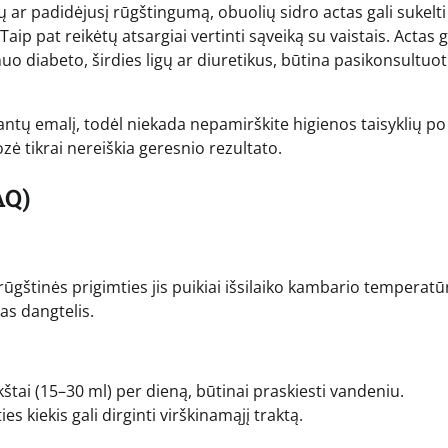
ar padidėjusį rūgštingumą, obuolių sidro actas gali sukelti
 pat reikėtų atsargiai vertinti sąveiką su vaistais. Actas g
 nuo diabeto, širdies ligų ar diuretikus, būtina pasikonsultuot
dantų emalį, todėl niekada nepamirškite higienos taisyklių po
zė tikrai nereiškia geresnio rezultato.
AQ)
 rūgštinės prigimties jis puikiai išsilaiko kambario temperatū
tas dangtelis.
tai (15–30 ml) per dieną, būtinai praskiesti vandeniu.
 kiekis gali dirginti virškinamąjį traktą.