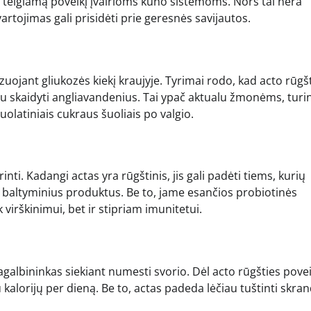
ti teigiamą poveikį įvairioms kūno sistemoms. Nors tai nėra
vartojimas gali prisidėti prie geresnės savijautos.
uojant gliukozės kiekį kraujyje. Tyrimai rodo, kad acto rūgšt
au skaidyti angliavandenius. Tai ypač aktualu žmonėms, turi
uolatiniais cukraus šuoliais po valgio.
ti. Kadangi actas yra rūgštinis, jis gali padėti tiems, kurių
ti baltyminius produktus. Be to, jame esančios probiotinės
virškinimui, bet ir stipriam imunitetui.
pagalbininkas siekiant numesti svorio. Dėl acto rūgšties pove
alorijų per dieną. Be to, actas padeda lėčiau tuštinti skran