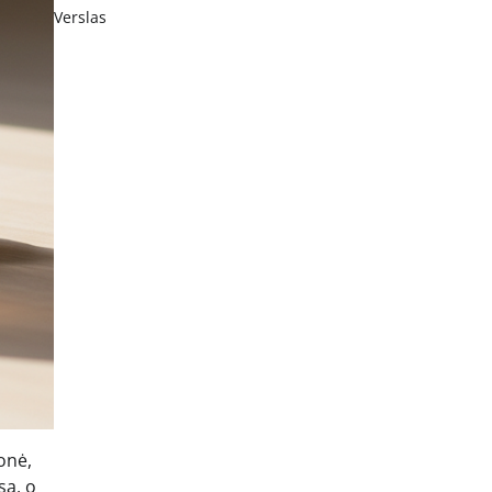
Verslas
onė,
są, o