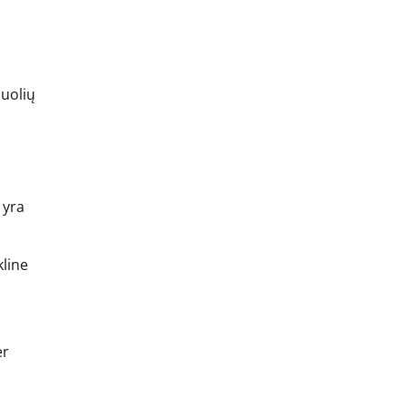
buolių
 yra
kline
er