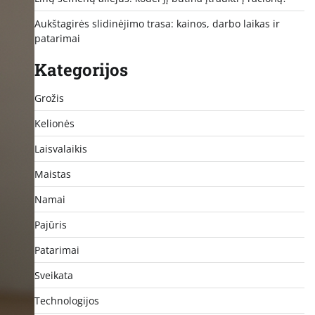
Aukštagirės slidinėjimo trasa: kainos, darbo laikas ir
patarimai
Kategorijos
Grožis
Kelionės
Laisvalaikis
Maistas
Namai
Pajūris
Patarimai
Sveikata
Technologijos