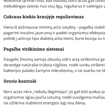
Moksliniai tyrimai rodo, kad obuolių sidro actas gali turė
stebuklingas vaistas nuo visų ligų, reguliarus ir saikingas 
Cukraus kiekio kraujyje reguliavimas
Viena iš dažniausiai minimų acto savybių – pagalba stabiliz
pagerinti insulino jautrumą ir padėti organizmui efektyvi
polinkį į antrojo tipo diabetą arba tiems, kurie kovoja su n
Pagalba virškinimo sistemai
Daugelis žmonių vartoja obuolių sidro actą virškinimui gerin
skrandyje natūraliai trūksta rūgšties, todėl sunku virškin
bakterijos palaiko žarnyno mikrobiomą, o tai svarbu ne tik 
Svorio kontrolė
Nors actas nėra „riebalų degintojas“, jis gali būti puikus 
organizmas ilgiau jaučia sotumą, todėl suvalgoma mažiau k
tai užtikrina stabilesnį energijos lygį visą dieną.