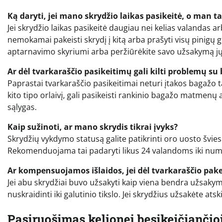
Ką daryti, jei mano skrydžio laikas pasikeitė, o man t
Jei skrydžio laikas pasikeitė daugiau nei kelias valandas 
nemokamai pakeisti skrydį į kitą arba prašyti visų pinigų g
aptarnavimo skyriumi arba peržiūrėkite savo užsakymą jų 
Ar dėl tvarkaraščio pasikeitimų gali kilti problemų su
Paprastai tvarkaraščio pasikeitimai neturi įtakos bagažo ta
kito tipo orlaivį, gali pasikeisti rankinio bagažo matmenų
sąlygas.
Kaip sužinoti, ar mano skrydis tikrai įvyks?
Skrydžių vykdymo statusą galite patikrinti oro uosto švie
Rekomenduojama tai padaryti likus 24 valandoms iki numaty
Ar kompensuojamos išlaidos, jei dėl tvarkaraščio pake
Jei abu skrydžiai buvo užsakyti kaip viena bendra užsakym
nuskraidinti iki galutinio tikslo. Jei skrydžius užsakėte at
Pasiruošimas kelionei besikeičiančio