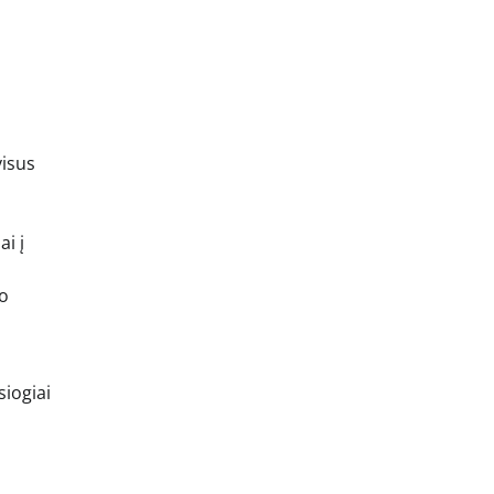
visus
ai į
no
siogiai