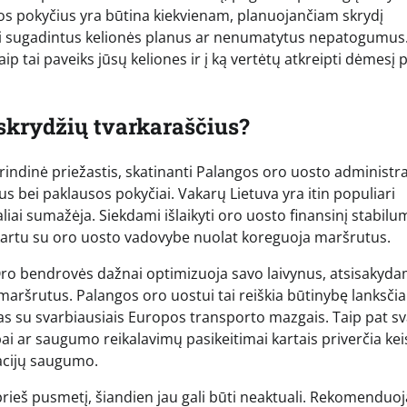
iuos pokyčius yra būtina kiekvienam, planuojančiam skrydį
ti sugadintus kelionės planus ar nenumatytus nepatogumus
kaip tai paveiks jūsų keliones ir į ką vertėtų atkreipti dėmesį 
skrydžių tvarkaraščius?
grindinė priežastis, skatinanti Palangos oro uosto administra
s bei paklausos pokyčiai. Vakarų Lietuva yra itin populiari
iai sumažėja. Siekdami išlaikyti oro uosto finansinį stabilum
kartu su oro uosto vadovybe nuolat koreguoja maršrutus.
. Oro bendrovės dažnai optimizuoja savo laivynus, atsisakyd
aršrutus. Palangos oro uostui tai reiškia būtinybę lanksčia
kimas su svarbiausiais Europos transporto mazgais. Taip pat s
i ar saugumo reikalavimų pasikeitimai kartais priverčia keis
racijų saugumo.
a prieš pusmetį, šiandien jau gali būti neaktuali. Rekomendu