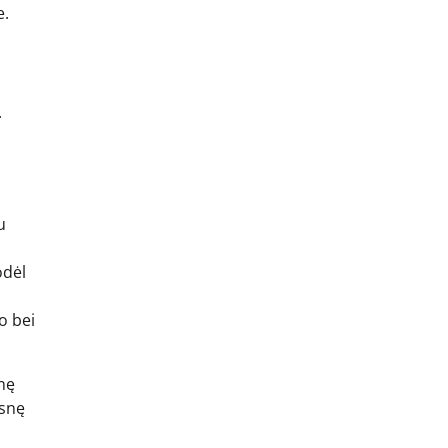
e.
.
u
odėl
o bei
snę
esnę