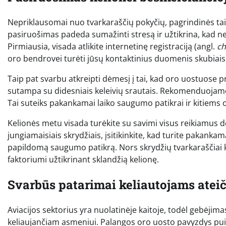
Nepriklausomai nuo tvarkaraščių pokyčių, pagrindinės tais
pasiruošimas padeda sumažinti stresą ir užtikrina, kad ne
Pirmiausia, visada atlikite internetinę registraciją (angl.
ch
oro bendrovei turėti jūsų kontaktinius duomenis skubiais 
Taip pat svarbu atkreipti dėmesį į tai, kad oro uostuose pro
sutampa su didesniais keleivių srautais. Rekomenduojame 
Tai suteiks pakankamai laiko saugumo patikrai ir kitiems 
Kelionės metu visada turėkite su savimi visus reikiamus 
jungiamaisiais skrydžiais, įsitikinkite, kad turite pakankama
papildomą saugumo patikrą. Nors skrydžių tvarkaraščiai k
faktoriumi užtikrinant sklandžią kelionę.
Svarbūs patarimai keliautojams ateič
Aviacijos sektorius yra nuolatinėje kaitoje, todėl gebėjim
keliaujančiam asmeniui. Palangos oro uosto pavyzdys puikiai