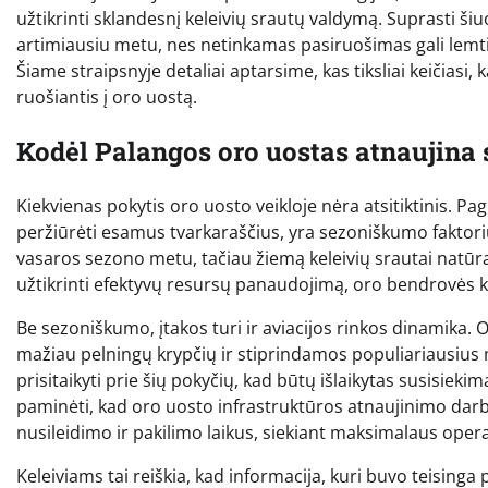
užtikrinti sklandesnį keleivių srautų valdymą. Suprasti š
artimiausiu metu, nes netinkamas pasiruošimas gali lem
Šiame straipsnyje detaliai aptarsime, kas tiksliai keičiasi, 
ruošiantis į oro uostą.
Kodėl Palangos oro uostas atnaujina 
Kiekvienas pokytis oro uosto veikloje nėra atsitiktinis. Pa
peržiūrėti esamus tvarkaraščius, yra sezoniškumo faktoriu
vasaros sezono metu, tačiau žiemą keleivių srautai natūral
užtikrinti efektyvų resursų panaudojimą, oro bendrovės 
Be sezoniškumo, įtakos turi ir aviacijos rinkos dinamika
mažiau pelningų krypčių ir stiprindamos populiariausius m
prisitaikyti prie šių pokyčių, kad būtų išlaikytas susisie
paminėti, kad oro uosto infrastruktūros atnaujinimo darba
nusileidimo ir pakilimo laikus, siekiant maksimalaus ope
Keleiviams tai reiškia, kad informacija, kuri buvo teising