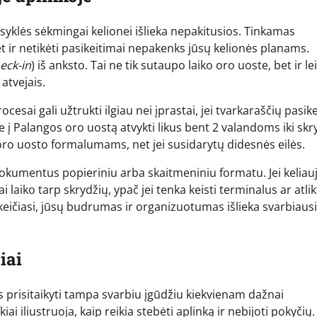
yklės sėkmingai kelionei išlieka nepakitusios. Tinkamas
t ir netikėti pasikeitimai nepakenks jūsų kelionės planams.
eck-in
) iš anksto. Tai ne tik sutaupo laiko oro uoste, bet ir le
atvejais.
cesai gali užtrukti ilgiau nei įprastai, jei tvarkaraščių pasik
į Palangos oro uostą atvykti likus bent 2 valandoms iki skr
oro uosto formalumams, net jei susidarytų didesnės eilės.
dokumentus popieriniu arba skaitmeniniu formatu. Jei keliau
i laiko tarp skrydžių, ypač jei tenka keisti terminalus ar atlik
eičiasi, jūsų budrumas ir organizuotumas išlieka svarbiaus
iai
as prisitaikyti tampa svarbiu įgūdžiu kiekvienam dažnai
 iliustruoja, kaip reikia stebėti aplinką ir nebijoti pokyčių.