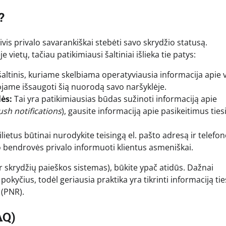
?
is privalo savarankiškai stebėti savo skrydžio statusą.
vietų, tačiau patikimiausi šaltiniai išlieka tie patys:
šaltinis, kuriame skelbiama operatyviausia informacija apie 
jame išsaugoti šią nuorodą savo naršyklėje.
ės:
Tai yra patikimiausias būdas sužinoti informaciją apie
ush notifications
), gausite informaciją apie pasikeitimus tiesi
lietus būtinai nurodykite teisingą el. pašto adresą ir telefo
 bendrovės privalo informuoti klientus asmeniškai.
ar skrydžių paieškos sistemas), būkite ypač atidūs. Dažnai
okyčius, todėl geriausia praktika yra tikrinti informaciją tie
(PNR).
AQ)