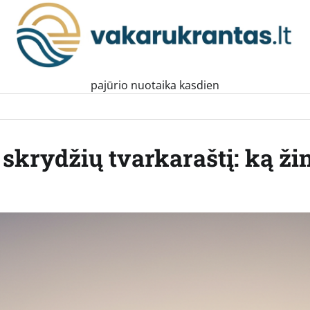
pajūrio nuotaika kasdien
skrydžių tvarkaraštį: ką žin