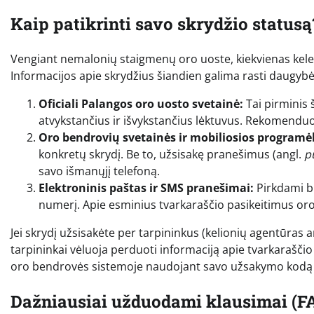
Kaip patikrinti savo skrydžio statusą
Vengiant nemalonių staigmenų oro uoste, kiekvienas keleiv
Informacijos apie skrydžius šiandien galima rasti daugybėje 
Oficiali Palangos oro uosto svetainė:
Tai pirminis 
atvykstančius ir išvykstančius lėktuvus. Rekomenduo
Oro bendrovių svetainės ir mobiliosios programėl
konkretų skrydį. Be to, užsisakę pranešimus (angl.
p
savo išmanųjį telefoną.
Elektroninis paštas ir SMS pranešimai:
Pirkdami bi
numerį. Apie esminius tvarkaraščio pasikeitimus oro
Jei skrydį užsisakėte per tarpininkus (kelionių agentūras 
tarpininkai vėluoja perduoti informaciją apie tvarkaraščio p
oro bendrovės sistemoje naudojant savo užsakymo kodą 
Dažniausiai užduodami klausimai (F