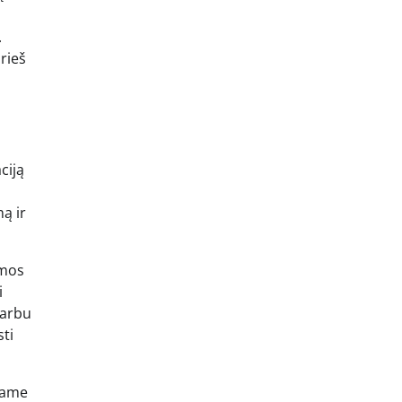
.
prieš
ciją
ą ir
amos
i
varbu
ti
ojame