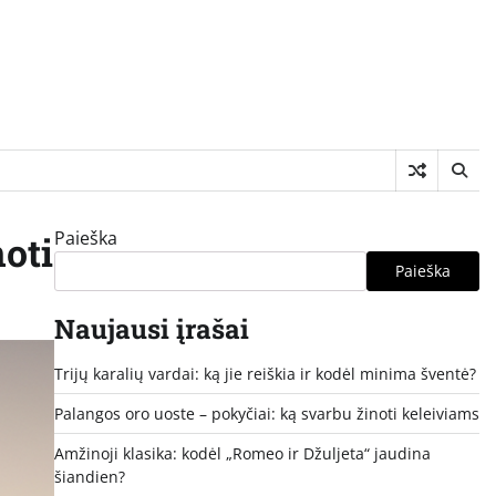
Paieška
oti
Paieška
Naujausi įrašai
Trijų karalių vardai: ką jie reiškia ir kodėl minima šventė?
Palangos oro uoste – pokyčiai: ką svarbu žinoti keleiviams
Amžinoji klasika: kodėl „Romeo ir Džuljeta“ jaudina
šiandien?