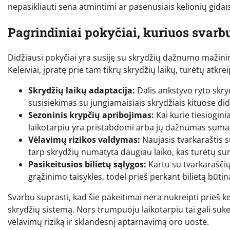
nepasikliauti sena atmintimi ar pasenusiais kelionių gidais,
Pagrindiniai pokyčiai, kuriuos svarbu
Didžiausi pokyčiai yra susiję su skrydžių dažnumo mažin
Keleiviai, įpratę prie tam tikrų skrydžių laikų, turėtų atkr
Skrydžių laikų adaptacija:
Dalis ankstyvo ryto skryd
susisiekimas su jungiamaisiais skrydžiais kituose d
Sezoninis krypčių apribojimas:
Kai kurie tiesiogin
laikotarpiu yra pristabdomi arba jų dažnumas sum
Vėlavimų rizikos valdymas:
Naujasis tvarkaraštis s
tarp skrydžių numatyta daugiau laiko, kas turėtų su
Pasikeitusios bilietų sąlygos:
Kartu su tvarkaraščių
grąžinimo taisykles, todėl prieš perkant bilietą būtina
Svarbu suprasti, kad šie pakeitimai nėra nukreipti prieš kel
skrydžių sistemą. Nors trumpuoju laikotarpiu tai gali suk
vėlavimų riziką ir sklandesnį aptarnavimą oro uoste.