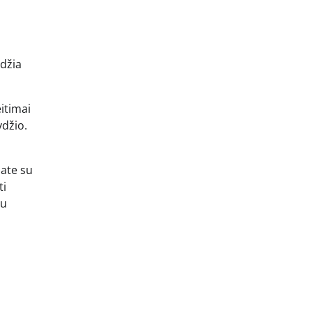
idžia
eitimai
ydžio.
jate su
ti
iu