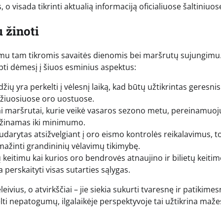
 o visada tikrinti aktualią informaciją oficialiuose šaltiniuos
 žinoti
imu tam tikromis savaitės dienomis bei maršrutų sujungimu
eipti dėmesį į šiuos esminius aspektus:
žių yra perkelti į vėlesnį laiką, kad būtų užtikrintas geresnis
idžiuosiuose oro uostuose.
iai maršrutai, kurie veikė vasaros sezono metu, pereinamuoj
ažinamas iki minimumo.
udarytas atsižvelgiant į oro eismo kontrolės reikalavimus, t
mažinti grandininių vėlavimų tikimybę.
 keitimu kai kurios oro bendrovės atnaujino ir bilietų keitim
 perskaityti visas sutarties sąlygas.
eivius, o atvirkščiai – jie siekia sukurti tvaresnę ir patikime
elti nepatogumų, ilgalaikėje perspektyvoje tai užtikrina maž