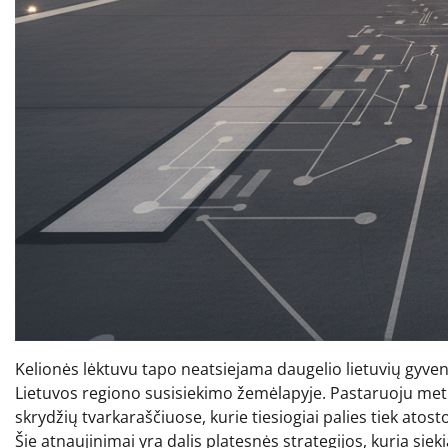
Kelionės lėktuvu tapo neatsiejama daugelio lietuvių gyven
Lietuvos regiono susisiekimo žemėlapyje. Pastaruoju met
skrydžių tvarkaraščiuose, kurie tiesiogiai palies tiek atos
Šie atnaujinimai yra dalis platesnės strategijos, kuria si