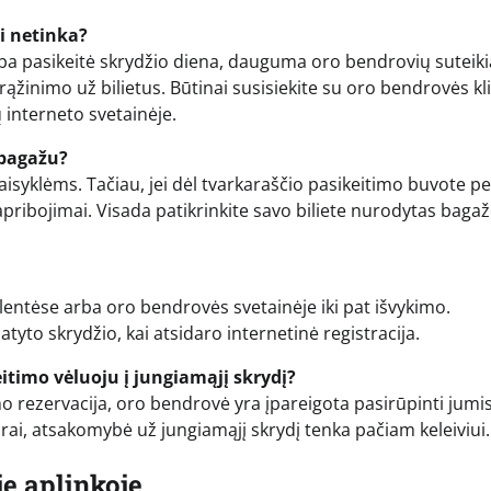
ai netinka?
arba pasikeitė skrydžio diena, dauguma oro bendrovių suteiki
rąžinimo už bilietus. Būtinai susisiekite su oro bendrovės kl
interneto svetainėje.
 bagažu?
isyklėms. Tačiau, jei dėl tvarkaraščio pasikeitimo buvote per
 apribojimai. Visada patikrinkite savo biliete nurodytas baga
slentėse arba oro bendrovės svetainėje iki pat išvykimo.
to skrydžio, kai atsidaro internetinė registracija.
itimo vėluoju į jungiamąjį skrydį?
o rezervacija, oro bendrovė yra įpareigota pasirūpinti jumis
skirai, atsakomybė už jungiamąjį skrydį tenka pačiam keleiviui.
je aplinkoje