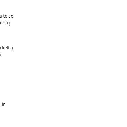
a teisę
ientų
kelti į
žo
 ir