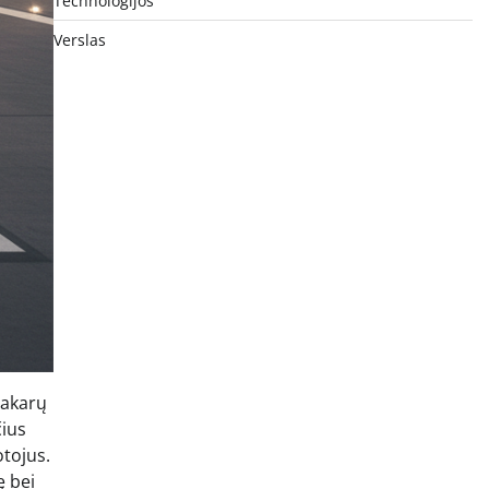
Technologijos
Verslas
Vakarų
čius
otojus.
ę bei