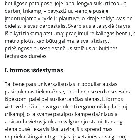
bet ilgose patalpose. Joje labai lengva sukurti tobulą
darbinį trikampį – pavyzdžiui, vienoje pusėje
įmontuojama viryklė ir plautuvė, o kitoje šaldytuvas bei
didelis, laisvas darbastalis. Svarbiausia taisyklė čia yra
išlaikyti tinkamą atstumą: praėjimui reikalingas bent 1,2
metro plotis, kad būtų galima laisvai atidaryti
priešingose pusėse esančius stalčius ar buitinės
technikos dureles.
L formos išdėstymas
Tai bene pats universaliausias ir populiariausias
pasirinkimas tiek mažose, tiek didelėse erdvėse. Baldai
išdėstomi palei dvi susikertančias sienas. L formos
virtuvė leidžia be vargo sukurti ergonomišką darbinį
trikampį, o laisvame patalpos kampe dažniausiai
atsiranda vietos jaukiam valgomojo stalui. Kadangi
viena pusė lieka visiškai atvira, šis sprendimas
nepriekaištingai integruojasi į svetainės ar valgomojo