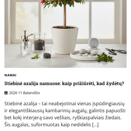
NAMAI
Stiebinė azalija namuose: kaip prižiūrėti, kad žydėtų?
2026 11 Balandžio
Stiebinė azalija – tai neabejotinai vienas įspūdingiausių
ir elegantiškiausių kambarinių augalų, galintis papuošti
bet kokį interjerą savo vešliais, ryškiaspalviais žiedais.
Šis augalas, suformuotas kaip nedidelis […]