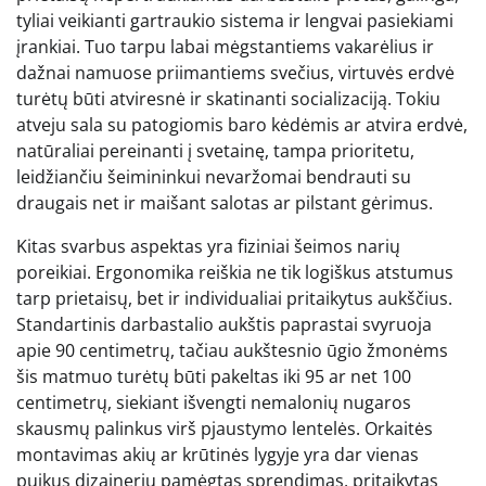
tyliai veikianti gartraukio sistema ir lengvai pasiekiami
įrankiai. Tuo tarpu labai mėgstantiems vakarėlius ir
dažnai namuose priimantiems svečius, virtuvės erdvė
turėtų būti atviresnė ir skatinanti socializaciją. Tokiu
atveju sala su patogiomis baro kėdėmis ar atvira erdvė,
natūraliai pereinanti į svetainę, tampa prioritetu,
leidžiančiu šeimininkui nevaržomai bendrauti su
draugais net ir maišant salotas ar pilstant gėrimus.
Kitas svarbus aspektas yra fiziniai šeimos narių
poreikiai. Ergonomika reiškia ne tik logiškus atstumus
tarp prietaisų, bet ir individualiai pritaikytus aukščius.
Standartinis darbastalio aukštis paprastai svyruoja
apie 90 centimetrų, tačiau aukštesnio ūgio žmonėms
šis matmuo turėtų būti pakeltas iki 95 ar net 100
centimetrų, siekiant išvengti nemalonių nugaros
skausmų palinkus virš pjaustymo lentelės. Orkaitės
montavimas akių ar krūtinės lygyje yra dar vienas
puikus dizainerių pamėgtas sprendimas, pritaikytas