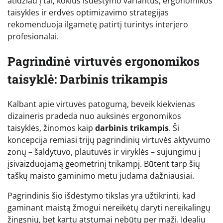
atidžiau į tai, kokius išdėstymo variantus, ergonomikos
taisykles ir erdvės optimizavimo strategijas
rekomenduoja ilgametę patirtį turintys interjero
profesionalai.
Pagrindinė virtuvės ergonomikos
taisyklė: Darbinis trikampis
Kalbant apie virtuvės patogumą, beveik kiekvienas
dizaineris pradeda nuo auksinės ergonomikos
taisyklės, žinomos kaip
darbinis trikampis
. Ši
koncepcija remiasi trijų pagrindinių virtuvės aktyvumo
zonų – šaldytuvo, plautuvės ir viryklės – sujungimu į
įsivaizduojamą geometrinį trikampį. Būtent tarp šių
taškų maisto gaminimo metu judama dažniausiai.
Pagrindinis šio išdėstymo tikslas yra užtikrinti, kad
gaminant maistą žmogui nereikėtų daryti nereikalingų
žingsnių, bet kartu atstumai nebūtų per maži. Idealiu