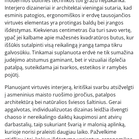
modernios buitinės technikos toli gražu nepakanka.
Interjero dizaineriai ir architektai vieningai sutaria, kad
esminis patogios, ergonomiškos ir erdvę tausojančios
virtuvės elementas yra protingas baldų bei įrangos
išdėstymas. Kiekvienas centimetras čia turi savo vertę,
ypač jei kalbame apie mažesnės kvadratūros butus, kur
iššūkis sutalpinti visą reikalingą įrangą tampa tikru
galvosūkiu. Tinkamai suplanuota erdvė ne tik sumažina
judėjimo atstumus gaminant, bet ir vizualiai išplečia
patalpą, suteikdama jai tvarkos, estetikos ir ramybės
pojūtį.
Planuojant virtuvės interjerą, kritiškai svarbu atsižvelgti
į asmeninius maisto ruošimo įpročius, patalpos
architektūrą bei natūralios šviesos šaltinius. Gerai
apgalvotas, individualizuotas dizainas leidžia išvengti
chaoso ir nereikalingo daiktų kaupimosi ant atvirų
darbastalių, taip sukuriant švarią ir malonią aplinką,
kurioje norisi praleisti daugiau laiko. Pažvelkime