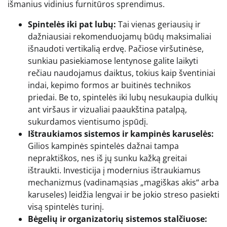
išmanius vidinius furnitūros sprendimus.
Spintelės iki pat lubų:
Tai vienas geriausių ir
dažniausiai rekomenduojamų būdų maksimaliai
išnaudoti vertikalią erdvę. Pačiose viršutinėse,
sunkiau pasiekiamose lentynose galite laikyti
rečiau naudojamus daiktus, tokius kaip šventiniai
indai, kepimo formos ar buitinės technikos
priedai. Be to, spintelės iki lubų nesukaupia dulkių
ant viršaus ir vizualiai paaukština patalpą,
sukurdamos vientisumo įspūdį.
Ištraukiamos sistemos ir kampinės karuselės:
Gilios kampinės spintelės dažnai tampa
nepraktiškos, nes iš jų sunku kažką greitai
ištraukti. Investicija į modernius ištraukiamus
mechanizmus (vadinamąsias „magiškas akis“ arba
karuseles) leidžia lengvai ir be jokio streso pasiekti
visą spintelės turinį.
Bėgelių ir organizatorių sistemos stalčiuose: