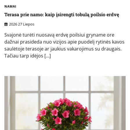
NAMAI
Terasa prie namo: kaip įsirengti tobulą poilsio erdvę
2026 27 Liepos
Svajonė turėti nuosavą erdvę poilsiui gryname ore
dažnai prasideda nuo vizijos apie puodelį rytinės kavos
saulėtoje terasoje ar jaukius vakarojimus su draugais.
Tačiau tarp idėjos […]