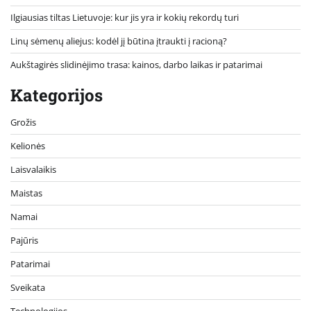
Ilgiausias tiltas Lietuvoje: kur jis yra ir kokių rekordų turi
Linų sėmenų aliejus: kodėl jį būtina įtraukti į racioną?
Aukštagirės slidinėjimo trasa: kainos, darbo laikas ir patarimai
Kategorijos
Grožis
Kelionės
Laisvalaikis
Maistas
Namai
Pajūris
Patarimai
Sveikata
Technologijos