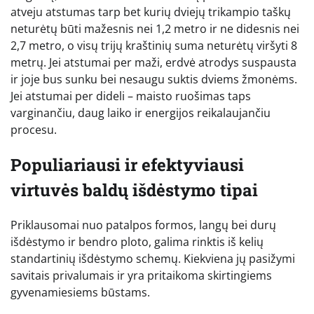
atveju atstumas tarp bet kurių dviejų trikampio taškų
neturėtų būti mažesnis nei 1,2 metro ir ne didesnis nei
2,7 metro, o visų trijų kraštinių suma neturėtų viršyti 8
metrų. Jei atstumai per maži, erdvė atrodys suspausta
ir joje bus sunku bei nesaugu suktis dviems žmonėms.
Jei atstumai per dideli – maisto ruošimas taps
varginančiu, daug laiko ir energijos reikalaujančiu
procesu.
Populiariausi ir efektyviausi
virtuvės baldų išdėstymo tipai
Priklausomai nuo patalpos formos, langų bei durų
išdėstymo ir bendro ploto, galima rinktis iš kelių
standartinių išdėstymo schemų. Kiekviena jų pasižymi
savitais privalumais ir yra pritaikoma skirtingiems
gyvenamiesiems būstams.