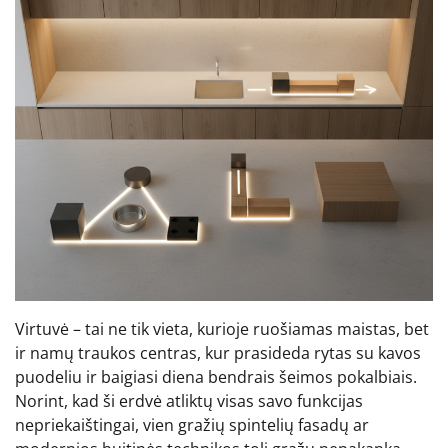
Virtuvė – tai ne tik vieta, kurioje ruošiamas maistas, bet
ir namų traukos centras, kur prasideda rytas su kavos
puodeliu ir baigiasi diena bendrais šeimos pokalbiais.
Norint, kad ši erdvė atliktų visas savo funkcijas
nepriekaištingai, vien gražių spintelių fasadų ar