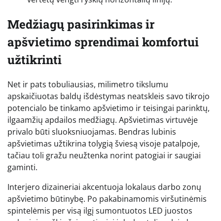
Medžiagų pasirinkimas ir
apšvietimo sprendimai komfortui
užtikrinti
Net ir pats tobuliausias, milimetro tikslumu
apskaičiuotas baldų išdėstymas neatskleis savo tikrojo
potencialo be tinkamo apšvietimo ir teisingai parinktų,
ilgaamžių apdailos medžiagų. Apšvietimas virtuvėje
privalo būti sluoksniuojamas. Bendras lubinis
apšvietimas užtikrina tolygią šviesą visoje patalpoje,
tačiau toli gražu neužtenka norint patogiai ir saugiai
gaminti.
Interjero dizaineriai akcentuoja lokalaus darbo zonų
apšvietimo būtinybę. Po pakabinamomis viršutinėmis
spintelėmis per visą ilgį sumontuotos LED juostos