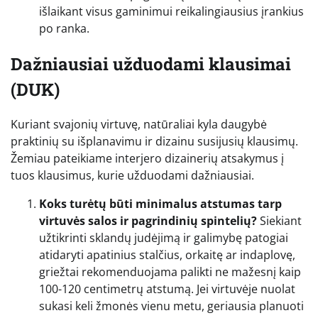
išlaikant visus gaminimui reikalingiausius įrankius
po ranka.
Dažniausiai užduodami klausimai
(DUK)
Kuriant svajonių virtuvę, natūraliai kyla daugybė
praktinių su išplanavimu ir dizainu susijusių klausimų.
Žemiau pateikiame interjero dizainerių atsakymus į
tuos klausimus, kurie užduodami dažniausiai.
Koks turėtų būti minimalus atstumas tarp
virtuvės salos ir pagrindinių spintelių?
Siekiant
užtikrinti sklandų judėjimą ir galimybę patogiai
atidaryti apatinius stalčius, orkaitę ar indaplovę,
griežtai rekomenduojama palikti ne mažesnį kaip
100-120 centimetrų atstumą. Jei virtuvėje nuolat
sukasi keli žmonės vienu metu, geriausia planuoti