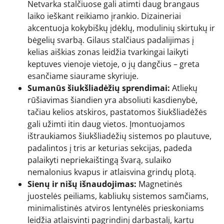
Netvarka stalčiuose gali atimti daug brangaus
laiko ieškant reikiamo įrankio. Dizaineriai
akcentuoja kokybiškų įdėklų, modulinių skirtukų ir
bėgelių svarbą. Gilaus stalčiaus padalijimas į
kelias aiškias zonas leidžia tvarkingai laikyti
keptuves vienoje vietoje, o jų dangčius – greta
esančiame siaurame skyriuje.
Sumanūs šiukšliadėžių sprendimai:
Atliekų
rūšiavimas šiandien yra absoliuti kasdienybė,
tačiau kelios atskiros, pastatomos šiukšliadėžės
gali užimti itin daug vietos. Įmontuojamos
ištraukiamos šiukšliadėžių sistemos po plautuve,
padalintos į tris ar keturias sekcijas, padeda
palaikyti nepriekaištingą švarą, sulaiko
nemalonius kvapus ir atlaisvina grindų plotą.
Sienų ir nišų išnaudojimas:
Magnetinės
juostelės peiliams, kabliukų sistemos samčiams,
minimalistinės atviros lentynėlės prieskoniams
leidžia atlaisvinti pagrindinį darbastalį, kartu