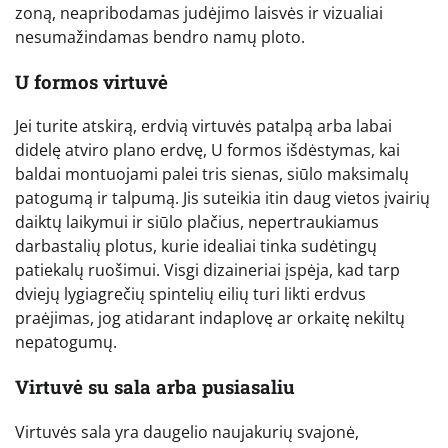
zoną, neapribodamas judėjimo laisvės ir vizualiai
nesumažindamas bendro namų ploto.
U formos virtuvė
Jei turite atskirą, erdvią virtuvės patalpą arba labai
didelę atviro plano erdvę, U formos išdėstymas, kai
baldai montuojami palei tris sienas, siūlo maksimalų
patogumą ir talpumą. Jis suteikia itin daug vietos įvairių
daiktų laikymui ir siūlo plačius, nepertraukiamus
darbastalių plotus, kurie idealiai tinka sudėtingų
patiekalų ruošimui. Visgi dizaineriai įspėja, kad tarp
dviejų lygiagrečių spintelių eilių turi likti erdvus
praėjimas, jog atidarant indaplovę ar orkaitę nekiltų
nepatogumų.
Virtuvė su sala arba pusiasaliu
Virtuvės sala yra daugelio naujakurių svajonė,