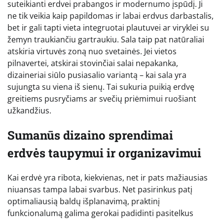
suteikianti erdvei prabangos ir modernumo įspūdį. Ji
ne tik veikia kaip papildomas ir labai erdvus darbastalis,
bet ir gali tapti vieta integruotai plautuvei ar viryklei su
žemyn traukiančiu gartraukiu. Sala taip pat natūraliai
atskiria virtuvės zoną nuo svetainės. Jei vietos
pilnavertei, atskirai stovinčiai salai nepakanka,
dizaineriai siūlo pusiasalio variantą – kai sala yra
sujungta su viena iš sienų. Tai sukuria puikią erdvę
greitiems pusryčiams ar svečių priėmimui ruošiant
užkandžius.
Sumanūs dizaino sprendimai
erdvės taupymui ir organizavimui
Kai erdvė yra ribota, kiekvienas, net ir pats mažiausias
niuansas tampa labai svarbus. Net pasirinkus patį
optimaliausią baldų išplanavimą, praktinį
funkcionalumą galima gerokai padidinti pasitelkus