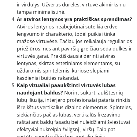
ir virdulys. Užvėrus dureles, virtuvė akimirksniu
tampa minimalistinė.
Ar atviros lentynos yra praktiškas sprendimas?
Atviros lentynos neabejotinai suteikia erdvei
lengvumo ir charakterio, todėl puikiai tinka
mažose virtuvėse. Tačiau jos reikalauja reguliarios
priežiūros, nes ant paviršių greičiau sėda dulkės ir
virtuvės garai. Praktiškiausia derinti atviras
lentynas, skirtas estetiniams elementams, su
uždaromis spintelėmis, kuriose slepiami
kasdieniai buities rakandai.
Kaip vizualiai paaukštinti virtuvės lubas
naudojant baldus?
Norint sukurti aukštesnių
lubų iliuziją, interjero profesionalai pataria rinktis
išreikštus vertikalius dizaino elementus. Spintelės,
siekiančios pačias lubas, vertikalūs frezavimo
raštai ant baldų fasadų bei nuleidžiami šviestuvai
efektyviai nukreipia žvilgsnį į viršų. Taip pat
vertėtų vengti ryškių horizontalių linijų.