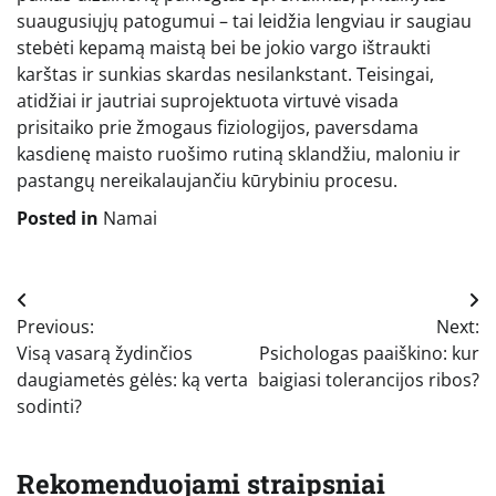
suaugusiųjų patogumui – tai leidžia lengviau ir saugiau
stebėti kepamą maistą bei be jokio vargo ištraukti
karštas ir sunkias skardas nesilankstant. Teisingai,
atidžiai ir jautriai suprojektuota virtuvė visada
prisitaiko prie žmogaus fiziologijos, paversdama
kasdienę maisto ruošimo rutiną sklandžiu, maloniu ir
pastangų nereikalaujančiu kūrybiniu procesu.
Posted in
Namai
Navigacija
Previous:
Next:
tarp
Visą vasarą žydinčios
Psichologas paaiškino: kur
įrašų
daugiametės gėlės: ką verta
baigiasi tolerancijos ribos?
sodinti?
Rekomenduojami straipsniai