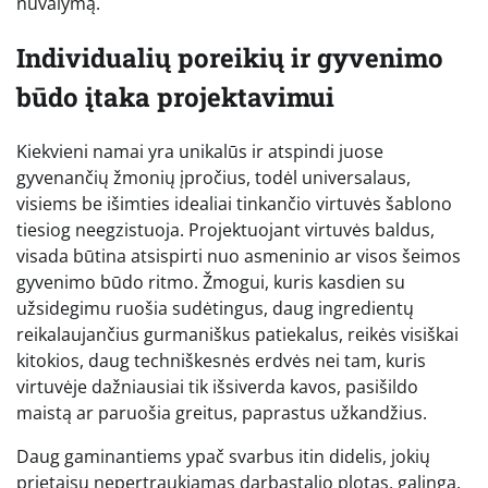
nuvalymą.
Individualių poreikių ir gyvenimo
būdo įtaka projektavimui
Kiekvieni namai yra unikalūs ir atspindi juose
gyvenančių žmonių įpročius, todėl universalaus,
visiems be išimties idealiai tinkančio virtuvės šablono
tiesiog neegzistuoja. Projektuojant virtuvės baldus,
visada būtina atsispirti nuo asmeninio ar visos šeimos
gyvenimo būdo ritmo. Žmogui, kuris kasdien su
užsidegimu ruošia sudėtingus, daug ingredientų
reikalaujančius gurmaniškus patiekalus, reikės visiškai
kitokios, daug techniškesnės erdvės nei tam, kuris
virtuvėje dažniausiai tik išsiverda kavos, pasišildo
maistą ar paruošia greitus, paprastus užkandžius.
Daug gaminantiems ypač svarbus itin didelis, jokių
prietaisų nepertraukiamas darbastalio plotas, galinga,