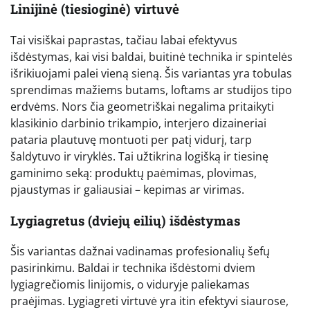
Linijinė (tiesioginė) virtuvė
Tai visiškai paprastas, tačiau labai efektyvus
išdėstymas, kai visi baldai, buitinė technika ir spintelės
išrikiuojami palei vieną sieną. Šis variantas yra tobulas
sprendimas mažiems butams, loftams ar studijos tipo
erdvėms. Nors čia geometriškai negalima pritaikyti
klasikinio darbinio trikampio, interjero dizaineriai
pataria plautuvę montuoti per patį vidurį, tarp
šaldytuvo ir viryklės. Tai užtikrina logišką ir tiesinę
gaminimo seką: produktų paėmimas, plovimas,
pjaustymas ir galiausiai – kepimas ar virimas.
Lygiagretus (dviejų eilių) išdėstymas
Šis variantas dažnai vadinamas profesionalių šefų
pasirinkimu. Baldai ir technika išdėstomi dviem
lygiagrečiomis linijomis, o viduryje paliekamas
praėjimas. Lygiagreti virtuvė yra itin efektyvi siaurose,