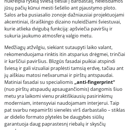
nukreipia ryškią šviesą tiesiai į darbastalį, neleisdamos
jūsų pačių kūnui mesti šešėlio ant pjaustymo ploto.
Salos arba pusiasalio zonoje dažniausiai projektuojami
akcentiniai, išraiškingo dizaino nuleidžiami šviestuvai,
kurie atlieka dvigubą funkciją: apšviečia paviršių ir
sukuria jaukumo atmosferą valgio metu.
Medžiagų atžvilgiu, siekiant sutaupyti laiko valant,
rekomenduojama rinktis itin atsparius drėgmei, trinčiai
ir karščiui paviršius. Blizgūs fasadai puikiai atspindi
šviesą ir gali vizualiai praplėsti tamsią erdvę, tačiau ant
jų aiškiau matosi nešvarumai ir pirštų antspaudai.
Matiniai fasadai su specialiomis
„anti-fingerprint“
(nuo pirštų atspaudų apsaugančiomis) dangomis šiuo
metu yra laikomi vienu praktiškiausių pasirinkimų
moderniam, intensyviai naudojamam interjerui. Taip
pat svarbu nepamiršti sienelės virš darbastalio – stiklas
ar didelio formato plytelės be daugybės siūlių
garantuoja daug paprastesnį riebalų ir skysčių