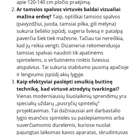
apie 120-140 cm pločio praėjimą.
Ar tamsios spalvos virtuvės baldai vizualiai
mažina erdvę?
Taip, optiškai tamsios spalvos
(pavyzdžiui, juoda, tamsiai pilka, gili mėlyna)
sukuria šešėlio įspūdį, sugeria šviesą ir patalpą
paverčia šiek tiek mažesne. Tačiau tai nereiškia,
kad jų reikia vengti. Dizaineriai rekomenduoja
tamsias spalvas naudoti tik apatinėms
spintelėms, o viršutinėms rinktis šviesius
atspalvius. Tai sukuria stabilumo jausmą apačioje
ir lengvumo įspūdį akių lygyje.
Kaip efektyviai paslėpti smulkią buitinę
techniką, kad virtuvė atrodytų tvarkingai?
Vienas moderniausių šiuolaikinių sprendimų yra
specialių uždarų „pusryčių spintelių“
projektavimas. Tai dažniausiai ant darbastalio
lygio esančios spintelės su paslepiamomis arba
suverčiamomis durelėmis, kuriose nuolat
pajungtas laikomas kavos aparatas, skrudintuvas