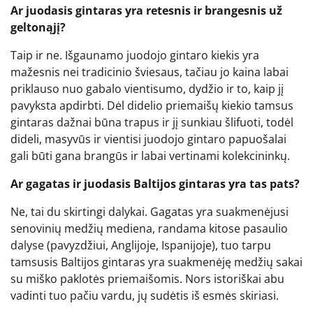
Ar juodasis gintaras yra retesnis ir brangesnis už
geltonąjį?
Taip ir ne. Išgaunamo juodojo gintaro kiekis yra
mažesnis nei tradicinio šviesaus, tačiau jo kaina labai
priklauso nuo gabalo vientisumo, dydžio ir to, kaip jį
pavyksta apdirbti. Dėl didelio priemaišų kiekio tamsus
gintaras dažnai būna trapus ir jį sunkiau šlifuoti, todėl
dideli, masyvūs ir vientisi juodojo gintaro papuošalai
gali būti gana brangūs ir labai vertinami kolekcininkų.
Ar gagatas ir juodasis Baltijos gintaras yra tas pats?
Ne, tai du skirtingi dalykai. Gagatas yra suakmenėjusi
senovinių medžių mediena, randama kitose pasaulio
dalyse (pavyzdžiui, Anglijoje, Ispanijoje), tuo tarpu
tamsusis Baltijos gintaras yra suakmenėję medžių sakai
su miško paklotės priemaišomis. Nors istoriškai abu
vadinti tuo pačiu vardu, jų sudėtis iš esmės skiriasi.