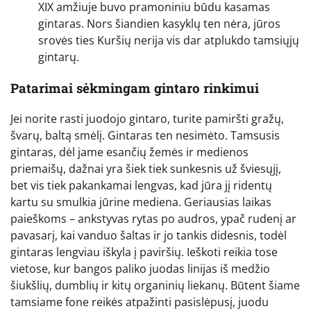
XIX amžiuje buvo pramoniniu būdu kasamas
gintaras. Nors šiandien kasyklų ten nėra, jūros
srovės ties Kuršių nerija vis dar atplukdo tamsiųjų
gintarų.
Patarimai sėkmingam gintaro rinkimui
Jei norite rasti juodojo gintaro, turite pamiršti gražų,
švarų, baltą smėlį. Gintaras ten nesimėto. Tamsusis
gintaras, dėl jame esančių žemės ir medienos
priemaišų, dažnai yra šiek tiek sunkesnis už šviesųjį,
bet vis tiek pakankamai lengvas, kad jūra jį ridentų
kartu su smulkia jūrine mediena. Geriausias laikas
paieškoms – ankstyvas rytas po audros, ypač rudenį ar
pavasarį, kai vanduo šaltas ir jo tankis didesnis, todėl
gintaras lengviau iškyla į paviršių. Ieškoti reikia tose
vietose, kur bangos paliko juodas linijas iš medžio
šiukšlių, dumblių ir kitų organinių liekanų. Būtent šiame
tamsiame fone reikės atpažinti pasislėpusį, juodu