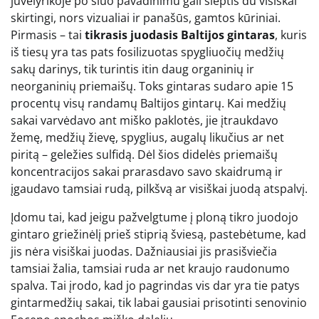
juvelyrikoje po šiuo pavadinimu gali slėptis du visiškai
skirtingi, nors vizualiai ir panašūs, gamtos kūriniai.
Pirmasis – tai
tikrasis juodasis Baltijos gintaras
, kuris
iš tiesų yra tas pats fosilizuotas spygliuočių medžių
sakų darinys, tik turintis itin daug organinių ir
neorganinių priemaišų. Toks gintaras sudaro apie 15
procentų visų randamų Baltijos gintarų. Kai medžių
sakai varvėdavo ant miško paklotės, jie įtraukdavo
žemę, medžių žievę, spyglius, augalų likučius ar net
piritą – geležies sulfidą. Dėl šios didelės priemaišų
koncentracijos sakai prarasdavo savo skaidrumą ir
įgaudavo tamsiai rudą, pilkšvą ar visiškai juodą atspalvį.
Įdomu tai, kad jeigu pažvelgtume į ploną tikro juodojo
gintaro griežinėlį prieš stiprią šviesą, pastebėtume, kad
jis nėra visiškai juodas. Dažniausiai jis prasišviečia
tamsiai žalia, tamsiai ruda ar net kraujo raudonumo
spalva. Tai įrodo, kad jo pagrindas vis dar yra tie patys
gintarmedžių sakai, tik labai gausiai prisotinti senovinio