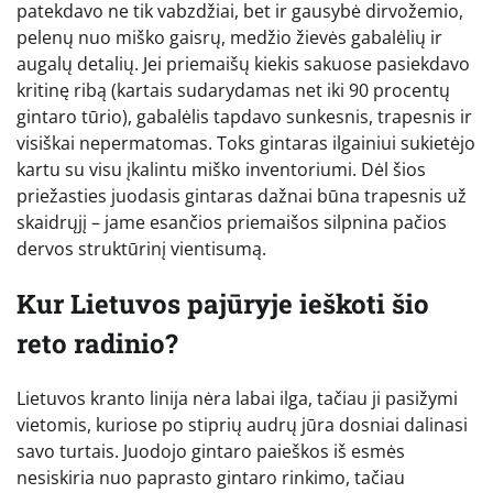
patekdavo ne tik vabzdžiai, bet ir gausybė dirvožemio,
pelenų nuo miško gaisrų, medžio žievės gabalėlių ir
augalų detalių. Jei priemaišų kiekis sakuose pasiekdavo
kritinę ribą (kartais sudarydamas net iki 90 procentų
gintaro tūrio), gabalėlis tapdavo sunkesnis, trapesnis ir
visiškai nepermatomas. Toks gintaras ilgainiui sukietėjo
kartu su visu įkalintu miško inventoriumi. Dėl šios
priežasties juodasis gintaras dažnai būna trapesnis už
skaidrųjį – jame esančios priemaišos silpnina pačios
dervos struktūrinį vientisumą.
Kur Lietuvos pajūryje ieškoti šio
reto radinio?
Lietuvos kranto linija nėra labai ilga, tačiau ji pasižymi
vietomis, kuriose po stiprių audrų jūra dosniai dalinasi
savo turtais. Juodojo gintaro paieškos iš esmės
nesiskiria nuo paprasto gintaro rinkimo, tačiau