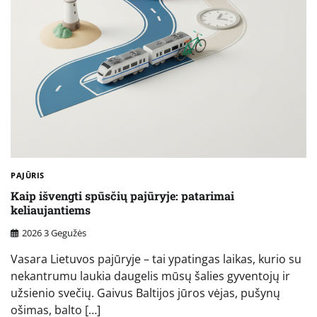
PAJŪRIS
Kaip išvengti spūsčių pajūryje: patarimai
keliaujantiems
2026 3 Gegužės
Vasara Lietuvos pajūryje – tai ypatingas laikas, kurio su
nekantrumu laukia daugelis mūsų šalies gyventojų ir
užsienio svečių. Gaivus Baltijos jūros vėjas, pušynų
ošimas, balto […]