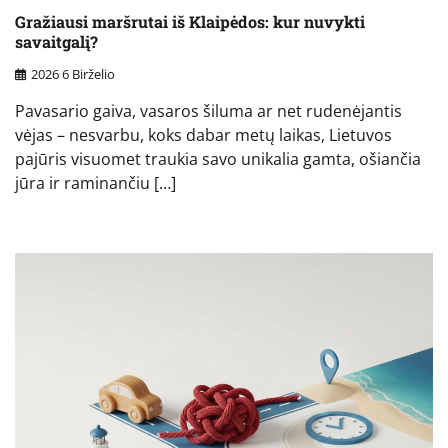
Gražiausi maršrutai iš Klaipėdos: kur nuvykti
savaitgalį?
2026 6 Birželio
Pavasario gaiva, vasaros šiluma ar net rudenėjantis
vėjas – nesvarbu, koks dabar metų laikas, Lietuvos
pajūris visuomet traukia savo unikalia gamta, ošiančia
jūra ir raminančiu […]