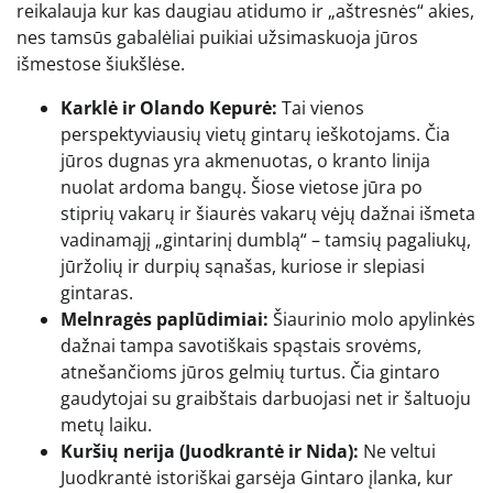
reikalauja kur kas daugiau atidumo ir „aštresnės“ akies,
nes tamsūs gabalėliai puikiai užsimaskuoja jūros
išmestose šiukšlėse.
Karklė ir Olando Kepurė:
Tai vienos
perspektyviausių vietų gintarų ieškotojams. Čia
jūros dugnas yra akmenuotas, o kranto linija
nuolat ardoma bangų. Šiose vietose jūra po
stiprių vakarų ir šiaurės vakarų vėjų dažnai išmeta
vadinamąjį „gintarinį dumblą“ – tamsių pagaliukų,
jūržolių ir durpių sąnašas, kuriose ir slepiasi
gintaras.
Melnragės paplūdimiai:
Šiaurinio molo apylinkės
dažnai tampa savotiškais spąstais srovėms,
atnešančioms jūros gelmių turtus. Čia gintaro
gaudytojai su graibštais darbuojasi net ir šaltuoju
metų laiku.
Kuršių nerija (Juodkrantė ir Nida):
Ne veltui
Juodkrantė istoriškai garsėja Gintaro įlanka, kur