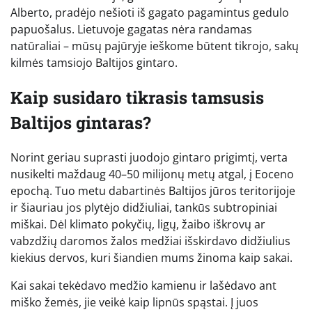
Alberto, pradėjo nešioti iš gagato pagamintus gedulo
papuošalus. Lietuvoje gagatas nėra randamas
natūraliai – mūsų pajūryje ieškome būtent tikrojo, sakų
kilmės tamsiojo Baltijos gintaro.
Kaip susidaro tikrasis tamsusis
Baltijos gintaras?
Norint geriau suprasti juodojo gintaro prigimtį, verta
nusikelti maždaug 40–50 milijonų metų atgal, į Eoceno
epochą. Tuo metu dabartinės Baltijos jūros teritorijoje
ir šiauriau jos plytėjo didžiuliai, tankūs subtropiniai
miškai. Dėl klimato pokyčių, ligų, žaibo iškrovų ar
vabzdžių daromos žalos medžiai išskirdavo didžiulius
kiekius dervos, kuri šiandien mums žinoma kaip sakai.
Kai sakai tekėdavo medžio kamienu ir lašėdavo ant
miško žemės, jie veikė kaip lipnūs spąstai. Į juos