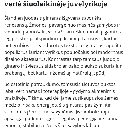
vertė šiuolaikinėje juvelyrikoje
Šiandien juodasis gintaras išgyvena savotišką
renesansą. Žmonės, pavargę nuo masinės gamybos ir
vienodų papuošalų, vis dažniau ieško unikalių, gamtos
jėgą ir istoriją atspindinčių dirbinių. Tamsusis, kartais
net grubios ir neapdorotos tekstūros gintaras tapo itin
populiarus kuriant vyriškus papuošalus bei modernaus
dizaino aksesuarus. Kontrastas tarp tamsaus juodojo
gintaro ir šviesaus sidabro ar baltojo aukso sukuria itin
prabangų, bet kartu ir žemišką, natūralų įspūdį.
Be estetinio patrauklumo, tamsusis Lietuvos auksas
labai vertinamas litoterapijoje – gydymo akmenimis
praktikoje. Tikima, kad dėl jame susikaupusios žemės,
medžio ir sakų energijos, šis gintaras pasižymi itin
stipriomis įžeminimo savybėmis. Jis simbolizuoja
apsaugą, padeda sugerti negatyvią energiją ir skatina
emocinį stabilumą. Nors šios savybės labiau