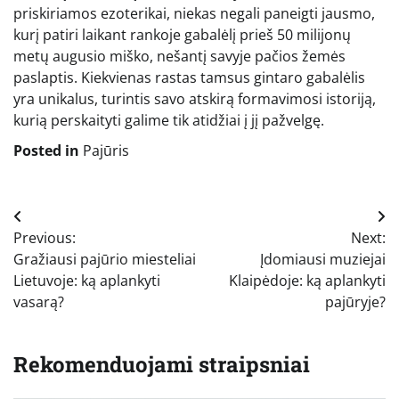
priskiriamos ezoterikai, niekas negali paneigti jausmo,
kurį patiri laikant rankoje gabalėlį prieš 50 milijonų
metų augusio miško, nešantį savyje pačios žemės
paslaptis. Kiekvienas rastas tamsus gintaro gabalėlis
yra unikalus, turintis savo atskirą formavimosi istoriją,
kurią perskaityti galime tik atidžiai į jį pažvelgę.
Posted in
Pajūris
Navigacija
Previous:
Next:
tarp
Gražiausi pajūrio miesteliai
Įdomiausi muziejai
įrašų
Lietuvoje: ką aplankyti
Klaipėdoje: ką aplankyti
vasarą?
pajūryje?
Rekomenduojami straipsniai