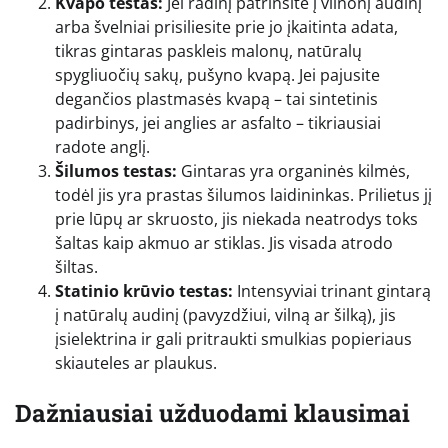
Kvapo testas:
Jei radinį patrinsite į vilnonį audinį
arba švelniai prisiliesite prie jo įkaitinta adata,
tikras gintaras paskleis malonų, natūralų
spygliuočių sakų, pušyno kvapą. Jei pajusite
degančios plastmasės kvapą – tai sintetinis
padirbinys, jei anglies ar asfalto – tikriausiai
radote anglį.
Šilumos testas:
Gintaras yra organinės kilmės,
todėl jis yra prastas šilumos laidininkas. Prilietus jį
prie lūpų ar skruosto, jis niekada neatrodys toks
šaltas kaip akmuo ar stiklas. Jis visada atrodo
šiltas.
Statinio krūvio testas:
Intensyviai trinant gintarą
į natūralų audinį (pavyzdžiui, vilną ar šilką), jis
įsielektrina ir gali pritraukti smulkias popieriaus
skiauteles ar plaukus.
Dažniausiai užduodami klausimai