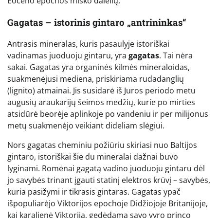
Eoceno epochos miško dalelių.
Gagatas – istorinis gintaro „antrininkas“
Antrasis mineralas, kuris pasaulyje istoriškai
vadinamas juoduoju gintaru, yra
gagatas
. Tai nėra
sakai. Gagatas yra organinės kilmės mineraloidas,
suakmenėjusi mediena, priskiriama rudadanglių
(lignito) atmainai. Jis susidarė iš Juros periodo metu
augusių araukarijų šeimos medžių, kurie po mirties
atsidūrė beorėje aplinkoje po vandeniu ir per milijonus
metų suakmenėjo veikiant dideliam slėgiui.
Nors gagatas cheminiu požiūriu skiriasi nuo Baltijos
gintaro, istoriškai šie du mineralai dažnai buvo
lyginami. Romėnai gagatą vadino juoduoju gintaru dėl
jo savybės trinant įgauti statinį elektros krūvį – savybės,
kuria pasižymi ir tikrasis gintaras. Gagatas ypač
išpopuliarėjo Viktorijos epochoje Didžiojoje Britanijoje,
kai karalienė Viktorija, gedėdama savo vyro princo