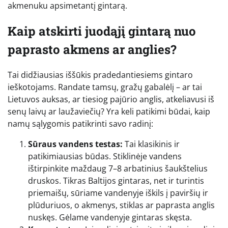
akmenuku apsimetantį gintarą.
Kaip atskirti juodąjį gintarą nuo
paprasto akmens ar anglies?
Tai didžiausias iššūkis pradedantiesiems gintaro
ieškotojams. Randate tamsų, gražų gabalėlį – ar tai
Lietuvos auksas, ar tiesiog pajūrio anglis, atkeliavusi iš
senų laivų ar laužaviečių? Yra keli patikimi būdai, kaip
namų sąlygomis patikrinti savo radinį:
Sūraus vandens testas:
Tai klasikinis ir
patikimiausias būdas. Stiklinėje vandens
ištirpinkite maždaug 7–8 arbatinius šaukštelius
druskos. Tikras Baltijos gintaras, net ir turintis
priemaišų, sūriame vandenyje iškils į paviršių ir
plūduriuos, o akmenys, stiklas ar paprasta anglis
nuskęs. Gėlame vandenyje gintaras skęsta.