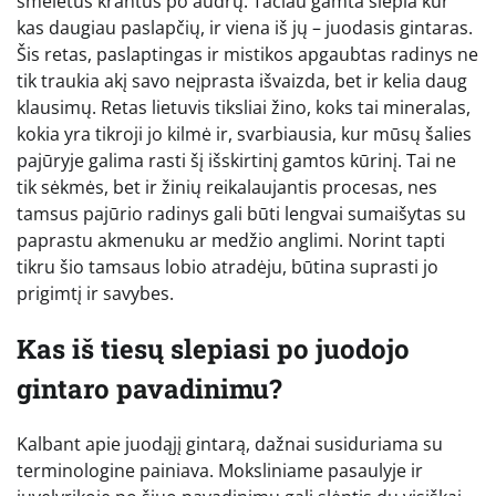
smėlėtus krantus po audrų. Tačiau gamta slepia kur
kas daugiau paslapčių, ir viena iš jų – juodasis gintaras.
Šis retas, paslaptingas ir mistikos apgaubtas radinys ne
tik traukia akį savo neįprasta išvaizda, bet ir kelia daug
klausimų. Retas lietuvis tiksliai žino, koks tai mineralas,
kokia yra tikroji jo kilmė ir, svarbiausia, kur mūsų šalies
pajūryje galima rasti šį išskirtinį gamtos kūrinį. Tai ne
tik sėkmės, bet ir žinių reikalaujantis procesas, nes
tamsus pajūrio radinys gali būti lengvai sumaišytas su
paprastu akmenuku ar medžio anglimi. Norint tapti
tikru šio tamsaus lobio atradėju, būtina suprasti jo
prigimtį ir savybes.
Kas iš tiesų slepiasi po juodojo
gintaro pavadinimu?
Kalbant apie juodąjį gintarą, dažnai susiduriama su
terminologine painiava. Moksliniame pasaulyje ir