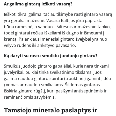
Ar galima gintarų ieškoti vasarą?
Ieškoti tikrai galima, tačiau tikimybė rasti gintaro vasarą
yra gerokai mažesnė. Vasarą Baltijos jūra paprastai
būna ramesnė, o vanduo – šiltesnis ir mažesnio tankio,
todėl gintarai rečiau iškeliami iš dugno ir išmetami į
krantą. Palankiausi mėnesiai gintaro žvejybai yra nuo
vėlyvo rudens iki ankstyvo pavasario.
Ką daryti su rastu smulkiu juoduoju gintaru?
Smulkūs juodojo gintaro gabalėliai, kurie nėra tinkami
juvelyrikai, puikiai tinka sveikatinimo tikslams. Juos
galima naudoti gintaro spiritui (trauktinei) gaminti, dėti
į vonias ar naudoti smilkalams. Šildomas gintaras
išskiria gintaro rūgštį, kuri pasižymi antiseptinėmis ir
raminančiomis savybėmis.
Tamsiojo mineralo paslaptys ir