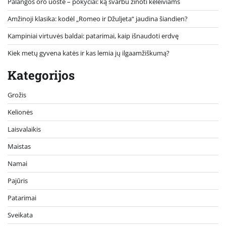
Palangos oro uoste – pokyčiai: ką svarbu žinoti keleiviams
Amžinoji klasika: kodėl „Romeo ir Džuljeta“ jaudina šiandien?
Kampiniai virtuvės baldai: patarimai, kaip išnaudoti erdvę
Kiek metų gyvena katės ir kas lemia jų ilgaamžiškumą?
Kategorijos
Grožis
Kelionės
Laisvalaikis
Maistas
Namai
Pajūris
Patarimai
Sveikata