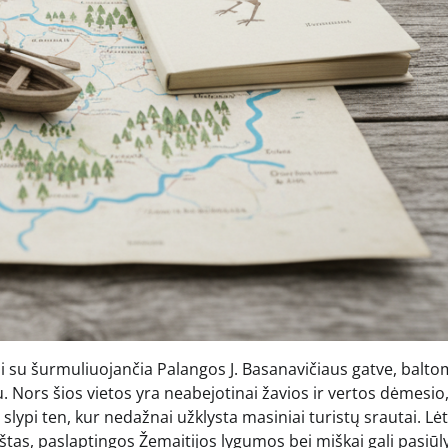
si su šurmuliuojančia Palangos J. Basanavičiaus gatve, balto
. Nors šios vietos yra neabejotinai žavios ir vertos dėmesio
slypi ten, kur nedažnai užklysta masiniai turistų srautai. Lė
tas, paslaptingos Žemaitijos lygumos bei miškai gali pasiūly