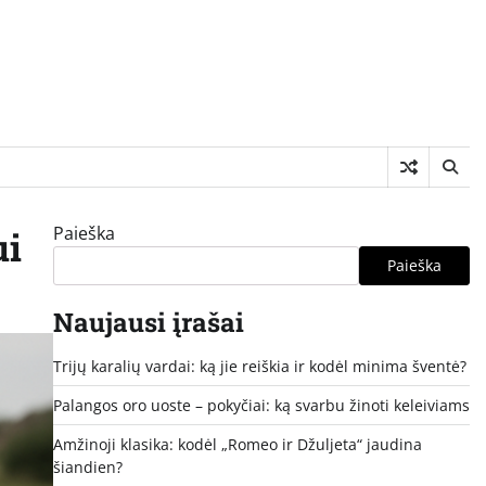
Paieška
ui
Paieška
Naujausi įrašai
Trijų karalių vardai: ką jie reiškia ir kodėl minima šventė?
Palangos oro uoste – pokyčiai: ką svarbu žinoti keleiviams
Amžinoji klasika: kodėl „Romeo ir Džuljeta“ jaudina
šiandien?