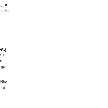
dugne
likti
į
ketų
trų
oje.
tojo
tiško
pat