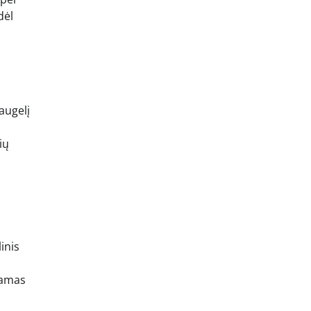
dėl
augelį
.
ių
inis
biamas