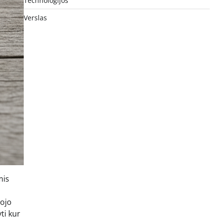
Technologijos
Verslas
mis
,
tojo
ti kur