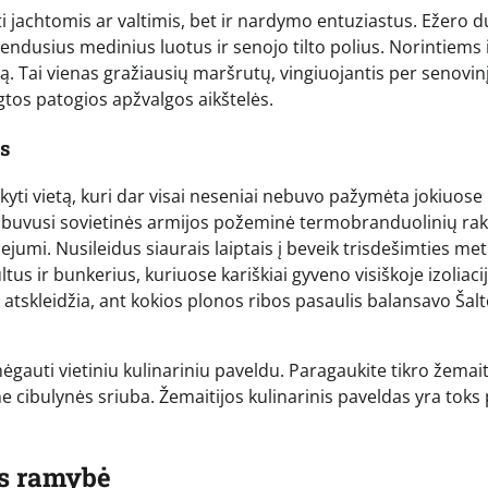
oti jachtomis ar valtimis, bet ir nardymo entuziastus. Ežero 
ndusius medinius luotus ir senojo tilto polius. Norintiems iš
. Tai vienas gražiausių maršrutų, vingiuojantis per senovin
ngtos patogios apžvalgos aikštelės.
s
yti vietą, kuri dar visai neseniai nebuvo pažymėta jokiuose
i buvusi sovietinės armijos požeminė termobranduolinių ra
jumi. Nusileidus siaurais laiptais į beveik trisdešimties me
tus ir bunkerius, kuriuose kariškiai gyveno visiškoje izoliacij
uri atskleidžia, ant kokios plonos ribos pasaulis balansavo Šal
ėgauti vietiniu kulinariniu paveldu. Paragaukite tikro žemai
ne cibulynės sriuba. Žemaitijos kulinarinis paveldas yra toks 
s ramybė