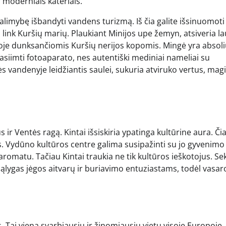
 moderniais kateriais.
alimybę išbandyti vandens turizmą. Iš čia galite išsinuomoti 
i link Kuršių marių. Plaukiant Minijos upe žemyn, atsiveria l
oje dunksančiomis Kuršių nerijos kopomis. Mingė yra absoli
asiimti fotoaparato, nes autentiški mediniai nameliai su
s vandenyje leidžiantis saulei, sukuria atviruko vertus, mag
ir Ventės ragą. Kintai išsiskiria ypatinga kultūrine aura. Čia
as. Vydūno kultūros centre galima susipažinti su jo gyvenimo
 aromatu. Tačiau Kintai traukia ne tik kultūros ieškotojus. Se
sąlygas jėgos aitvarų ir buriavimo entuziastams, todėl vasar
s. Tai viena svarbiausių ir žinomiausių vietų visoje Europoje,