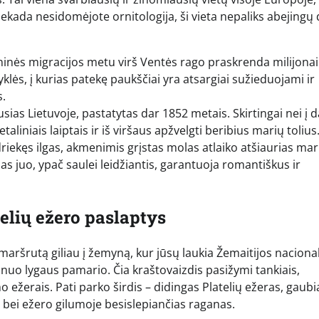
niekada nesidomėjote ornitologija, ši vieta nepaliks abejingų 
inės migracijos metu virš Ventės rago praskrenda milijonai
klės, į kurias patekę paukščiai yra atsargiai sužieduojami ir
s.
ias Lietuvoje, pastatytas dar 1852 metais. Skirtingai nei į d
etaliniais laiptais ir iš viršaus apžvelgti beribius marių tolius
riekęs ilgas, akmenimis grįstas molas atlaiko atšiaurias mar
s juo, ypač saulei leidžiantis, garantuoja romantiškus ir
telių ežero paslaptys
aršrutą giliau į žemyną, kur jūsų laukia Žemaitijos nacional
si nuo lygaus pamario. Čia kraštovaizdis pasižymi tankiais,
mo ežerais. Pati parko širdis – didingas Platelių ežeras, gau
ei ežero gilumoje besislepiančias raganas.