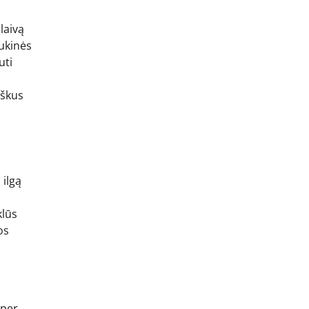
laivą
aukinės
uti
iškus
 ilgą
klūs
os
 per