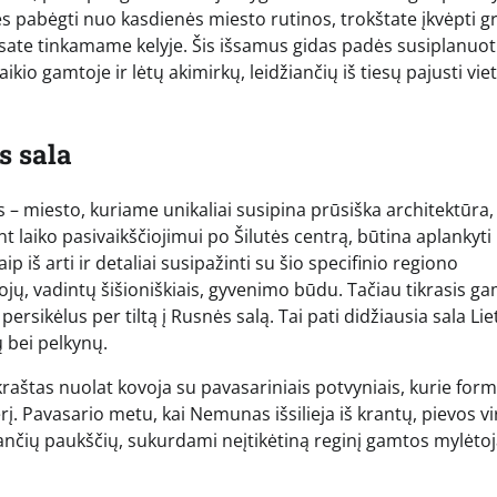
bės pabėgti nuo kasdienės miesto rutinos, trokštate įkvėpti g
esate tinkamame kelyje. Šis išsamus gidas padės susiplanuot
ikio gamtoje ir lėtų akimirkų, leidžiančių iš tiesų pajusti vie
s sala
s – miesto, kuriame unikaliai susipina prūsiška architektūra,
nt laiko pasivaikščiojimui po Šilutės centrą, būtina aplankyt
ip iš arti ir detaliai susipažinti su šio specifinio regiono
tojų, vadintų šišioniškiais, gyvenimo būdu. Tačiau tikrasis ga
rsikėlus per tiltą į Rusnės salą. Tai pati didžiausia sala Lie
 bei pelkynų.
 kraštas nuolat kovoja su pavasariniais potvyniais, kurie for
erį. Pavasario metu, kai Nemunas išsilieja iš krantų, pievos vi
ojančių paukščių, sukurdami neįtikėtiną reginį gamtos mylėto