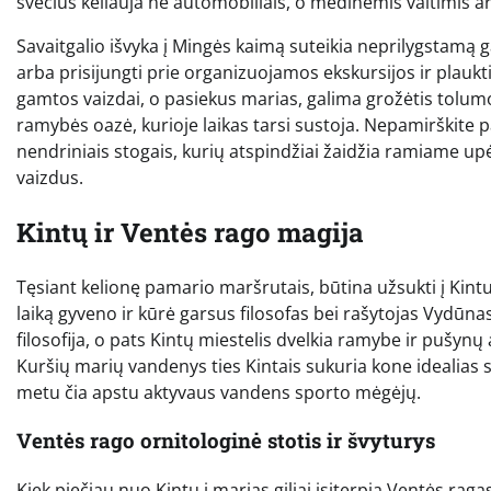
svečius keliauja ne automobiliais, o medinėmis valtimis ar
Savaitgalio išvyka į Mingės kaimą suteikia neprilygstamą g
arba prisijungti prie organizuojamos ekskursijos ir plaukt
gamtos vaizdai, o pasiekus marias, galima grožėtis tolum
ramybės oazė, kurioje laikas tarsi sustoja. Nepamirškite p
nendriniais stogais, kurių atspindžiai žaidžia ramiame upė
vaizdus.
Kintų ir Ventės rago magija
Tęsiant kelionę pamario maršrutais, būtina užsukti į Kintus 
laiką gyveno ir kūrė garsus filosofas bei rašytojas Vydūn
filosofija, o pats Kintų miestelis dvelkia ramybe ir pušynų
Kuršių marių vandenys ties Kintais sukuria kone idealias 
metu čia apstu aktyvaus vandens sporto mėgėjų.
Ventės rago ornitologinė stotis ir švyturys
Kiek piečiau nuo Kintų į marias giliai įsiterpia Ventės raga