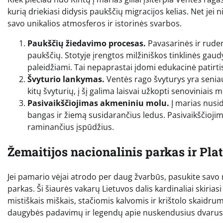
kurią driekiasi didysis paukščių migracijos kelias. Net jei 
savo unikalios atmosferos ir istorinės svarbos.
Paukščių žiedavimo procesas.
Pavasarinės ir ruden
paukščių. Stotyje įrengtos milžiniškos tinklinės gaudy
paleidžiami. Tai nepaprastai įdomi edukacinė patirti
Švyturio lankymas.
Ventės rago švyturys yra seniaus
kitų švyturių, į šį galima laisvai užkopti senoviniais m
Pasivaikščiojimas akmeniniu molu.
Į marias nusid
bangas ir žiemą susidarančius ledus. Pasivaikščiojima
raminančius įspūdžius.
Žemaitijos nacionalinis parkas ir Pla
Jei pamario vėjai atrodo per daug žvarbūs, pasukite savo m
parkas. Ši šiaurės vakarų Lietuvos dalis kardinaliai skiria
mistiškais miškais, stačiomis kalvomis ir krištolo skaidru
daugybės padavimų ir legendų apie nuskendusius dvarus b