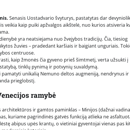
mis.
Senasis Uostadvario švyturys, pastatytas dar devyniol
s veikia kaip puiki apžvalgos aikštelė, nuo kurios atsiveria 
ama.
ienybė yra neatsiejama nuo žvejybos tradicijų. Čia, tiesiog
rūkytos žuvies – pradedant karšiais ir baigiant unguriais. Tok
kybos centruose.
asti, kaip žmonės čia gyveno prieš šimtmetį, verta užsukti į
 statybą, tinklų pynimą ir potvynių suvaldymą.
arti pamatyti unikalią Nemuno deltos augmeniją, nendrynus ir
anda prieglobstį.
Venecijos ramybė
lus architektūros ir gamtos paminklas – Minijos (dažnai vadi
imas, kuriame pagrindinės gatvės funkciją atlieka ne asfaltuo
stę abipus upės krantų, o vietiniai gyventojai vienas pas kit