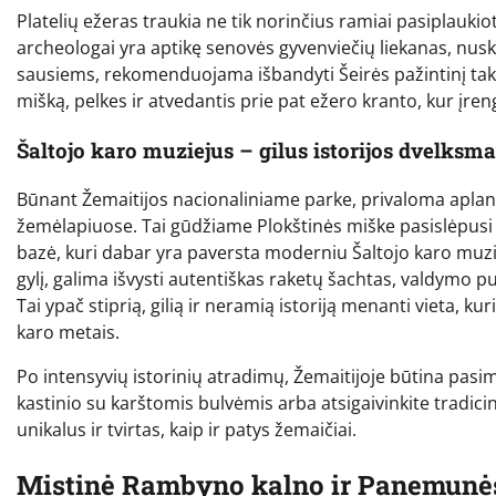
Platelių ežeras traukia ne tik norinčius ramiai pasiplauki
archeologai yra aptikę senovės gyvenviečių liekanas, nuske
sausiems, rekomenduojama išbandyti Šeirės pažintinį taką
mišką, pelkes ir atvedantis prie pat ežero kranto, kur įre
Šaltojo karo muziejus – gilus istorijos dvelksma
Būnant Žemaitijos nacionaliniame parke, privaloma aplank
žemėlapiuose. Tai gūdžiame Plokštinės miške pasislėpus
bazė, kuri dabar yra paversta moderniu Šaltojo karo muzie
gylį, galima išvysti autentiškas raketų šachtas, valdymo pul
Tai ypač stiprią, gilią ir neramią istoriją menanti vieta, k
karo metais.
Po intensyvių istorinių atradimų, Žemaitijoje būtina pasim
kastinio su karštomis bulvėmis arba atsigaivinkite tradici
unikalus ir tvirtas, kaip ir patys žemaičiai.
Mistinė Rambyno kalno ir Panemunė