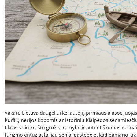
Vakarų Lietuva daugeliui keliautojų pirmiausia asocijuoja
Kuršių nerijos kopomis ar istoriniu Klaipėdos senamiesčiu
tikrasis šio krašto grožis, ramybė ir autentiškumas dažnai 
turizmo entuziastai jau seniai pastebėjo, kad pamario kraš