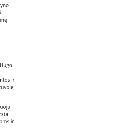
ryno
i
tinę
i Hugo
mtos ir
tuvoje,
muoja
rsta
jams ir