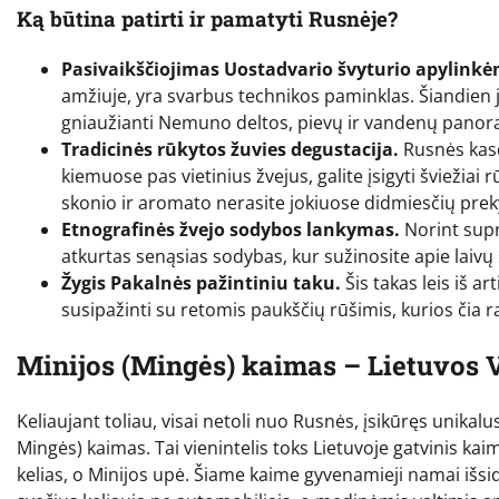
Ką būtina patirti ir pamatyti Rusnėje?
Pasivaikščiojimas Uostadvario švyturio apylinkė
amžiuje, yra svarbus technikos paminklas. Šiandien ji
gniaužianti Nemuno deltos, pievų ir vandenų panor
Tradicinės rūkytos žuvies degustacija.
Rusnės kasd
kiemuose pas vietinius žvejus, galite įsigyti šviežiai 
skonio ir aromato nerasite jokiuose didmiesčių pre
Etnografinės žvejo sodybos lankymas.
Norint supr
atkurtas senąsias sodybas, kur sužinosite apie laivų
Žygis Pakalnės pažintiniu taku.
Šis takas leis iš 
susipažinti su retomis paukščių rūšimis, kurios čia r
Minijos (Mingės) kaimas – Lietuvos 
Keliaujant toliau, visai netoli nuo Rusnės, įsikūręs unika
Mingės) kaimas. Tai vienintelis toks Lietuvoje gatvinis ka
kelias, o Minijos upė. Šiame kaime gyvenamieji namai išsidė