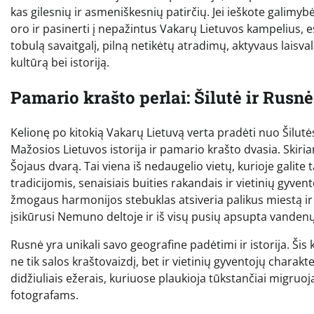
kas gilesnių ir asmeniškesnių patirčių. Jei ieškote galimy
oro ir pasinerti į nepažintus Vakarų Lietuvos kampelius, 
tobulą savaitgalį, pilną netikėtų atradimų, aktyvaus laisvala
kultūrą bei istoriją.
Pamario krašto perlai: Šilutė ir Rusnė
Kelionę po kitokią Vakarų Lietuvą verta pradėti nuo Šilutė
Mažosios Lietuvos istorija ir pamario krašto dvasia. Skiria
Šojaus dvarą. Tai viena iš nedaugelio vietų, kurioje galite ta
tradicijomis, senaisiais buities rakandais ir vietinių gyven
žmogaus harmonijos stebuklas atsiveria palikus miestą ir pe
įsikūrusi Nemuno deltoje ir iš visų pusių apsupta vandenų
Rusnė yra unikali savo geografine padėtimi ir istorija. Šis
ne tik salos kraštovaizdį, bet ir vietinių gyventojų charakt
didžiuliais ežerais, kuriuose plaukioja tūkstančiai migru
fotografams.