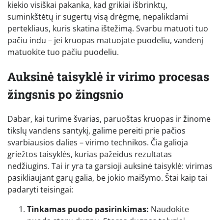
kiekio visiškai pakanka, kad grikiai išbrinktų,
suminkštėtų ir sugertų visą drėgmę, nepalikdami
pertekliaus, kuris skatina ištežimą. Svarbu matuoti tuo
pačiu indu – jei kruopas matuojate puodeliu, vandenį
matuokite tuo pačiu puodeliu.
Auksinė taisyklė ir virimo procesas
žingsnis po žingsnio
Dabar, kai turime švarias, paruoštas kruopas ir žinome
tikslų vandens santykį, galime pereiti prie pačios
svarbiausios dalies – virimo technikos. Čia galioja
griežtos taisyklės, kurias pažeidus rezultatas
nedžiugins. Tai ir yra ta garsioji auksinė taisyklė: virimas
pasikliaujant garų galia, be jokio maišymo. Štai kaip tai
padaryti teisingai:
Tinkamas puodo pasirinkimas:
Naudokite