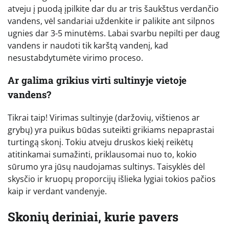
atveju į puodą įpilkite dar du ar tris šaukštus verdančio
vandens, vėl sandariai uždenkite ir palikite ant silpnos
ugnies dar 3-5 minutėms. Labai svarbu nepilti per daug
vandens ir naudoti tik karštą vandenį, kad
nesustabdytumėte virimo proceso.
Ar galima grikius virti sultinyje vietoje
vandens?
Tikrai taip! Virimas sultinyje (daržovių, vištienos ar
grybų) yra puikus būdas suteikti grikiams nepaprastai
turtingą skonį. Tokiu atveju druskos kiekį reikėtų
atitinkamai sumažinti, priklausomai nuo to, kokio
sūrumo yra jūsų naudojamas sultinys. Taisyklės dėl
skysčio ir kruopų proporcijų išlieka lygiai tokios pačios
kaip ir verdant vandenyje.
Skonių deriniai, kurie pavers