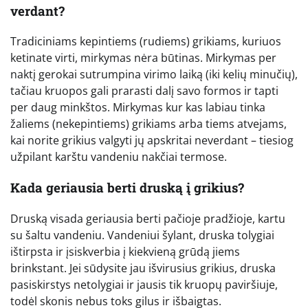
verdant?
Tradiciniams kepintiems (rudiems) grikiams, kuriuos
ketinate virti, mirkymas nėra būtinas. Mirkymas per
naktį gerokai sutrumpina virimo laiką (iki kelių minučių),
tačiau kruopos gali prarasti dalį savo formos ir tapti
per daug minkštos. Mirkymas kur kas labiau tinka
žaliems (nekepintiems) grikiams arba tiems atvejams,
kai norite grikius valgyti jų apskritai neverdant – tiesiog
užpilant karštu vandeniu nakčiai termose.
Kada geriausia berti druską į grikius?
Druską visada geriausia berti pačioje pradžioje, kartu
su šaltu vandeniu. Vandeniui šylant, druska tolygiai
ištirpsta ir įsiskverbia į kiekvieną grūdą jiems
brinkstant. Jei sūdysite jau išvirusius grikius, druska
pasiskirstys netolygiai ir jausis tik kruopų paviršiuje,
todėl skonis nebus toks gilus ir išbaigtas.