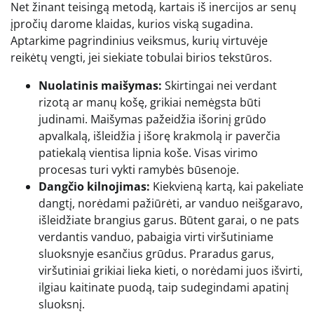
Net žinant teisingą metodą, kartais iš inercijos ar senų
įpročių darome klaidas, kurios viską sugadina.
Aptarkime pagrindinius veiksmus, kurių virtuvėje
reikėtų vengti, jei siekiate tobulai birios tekstūros.
Nuolatinis maišymas:
Skirtingai nei verdant
rizotą ar manų košę, grikiai nemėgsta būti
judinami. Maišymas pažeidžia išorinį grūdo
apvalkalą, išleidžia į išorę krakmolą ir paverčia
patiekalą vientisa lipnia koše. Visas virimo
procesas turi vykti ramybės būsenoje.
Dangčio kilnojimas:
Kiekvieną kartą, kai pakeliate
dangtį, norėdami pažiūrėti, ar vanduo neišgaravo,
išleidžiate brangius garus. Būtent garai, o ne pats
verdantis vanduo, pabaigia virti viršutiniame
sluoksnyje esančius grūdus. Praradus garus,
viršutiniai grikiai lieka kieti, o norėdami juos išvirti,
ilgiau kaitinate puodą, taip sudegindami apatinį
sluoksnį.