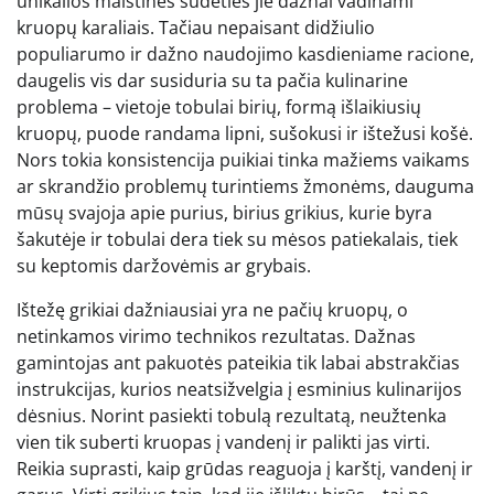
unikalios maistinės sudėties jie dažnai vadinami
kruopų karaliais. Tačiau nepaisant didžiulio
populiarumo ir dažno naudojimo kasdieniame racione,
daugelis vis dar susiduria su ta pačia kulinarine
problema – vietoje tobulai birių, formą išlaikiusių
kruopų, puode randama lipni, sušokusi ir ištežusi košė.
Nors tokia konsistencija puikiai tinka mažiems vaikams
ar skrandžio problemų turintiems žmonėms, dauguma
mūsų svajoja apie purius, birius grikius, kurie byra
šakutėje ir tobulai dera tiek su mėsos patiekalais, tiek
su keptomis daržovėmis ar grybais.
Ištežę grikiai dažniausiai yra ne pačių kruopų, o
netinkamos virimo technikos rezultatas. Dažnas
gamintojas ant pakuotės pateikia tik labai abstrakčias
instrukcijas, kurios neatsižvelgia į esminius kulinarijos
dėsnius. Norint pasiekti tobulą rezultatą, neužtenka
vien tik suberti kruopas į vandenį ir palikti jas virti.
Reikia suprasti, kaip grūdas reaguoja į karštį, vandenį ir