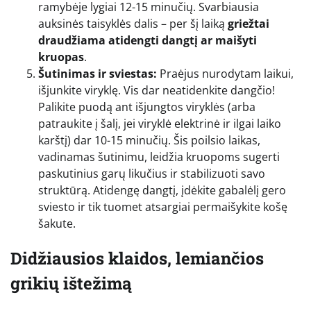
ramybėje lygiai 12-15 minučių. Svarbiausia
auksinės taisyklės dalis – per šį laiką
griežtai
draudžiama atidengti dangtį ar maišyti
kruopas
.
Šutinimas ir sviestas:
Praėjus nurodytam laikui,
išjunkite viryklę. Vis dar neatidenkite dangčio!
Palikite puodą ant išjungtos viryklės (arba
patraukite į šalį, jei viryklė elektrinė ir ilgai laiko
karštį) dar 10-15 minučių. Šis poilsio laikas,
vadinamas šutinimu, leidžia kruopoms sugerti
paskutinius garų likučius ir stabilizuoti savo
struktūrą. Atidengę dangtį, įdėkite gabalėlį gero
sviesto ir tik tuomet atsargiai permaišykite košę
šakute.
Didžiausios klaidos, lemiančios
grikių ištežimą