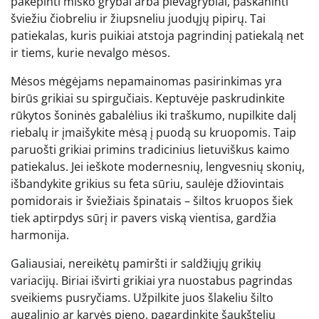
pakepinti miško grybai arba pievagrybiai, paskaninti
šviežiu čiobreliu ir žiupsneliu juodųjų pipirų. Tai
patiekalas, kuris puikiai atstoja pagrindinį patiekalą net
ir tiems, kurie nevalgo mėsos.
Mėsos mėgėjams nepamainomas pasirinkimas yra
birūs grikiai su spirgučiais. Keptuvėje paskrudinkite
rūkytos šoninės gabalėlius iki traškumo, nupilkite dalį
riebalų ir įmaišykite mėsą į puodą su kruopomis. Taip
paruošti grikiai primins tradicinius lietuviškus kaimo
patiekalus. Jei ieškote modernesnių, lengvesnių skonių,
išbandykite grikius su feta sūriu, saulėje džiovintais
pomidorais ir šviežiais špinatais – šiltos kruopos šiek
tiek aptirpdys sūrį ir pavers viską vientisa, gardžia
harmonija.
Galiausiai, nereikėtų pamiršti ir saldžiųjų grikių
variacijų. Biriai išvirti grikiai yra nuostabus pagrindas
sveikiems pusryčiams. Užpilkite juos šlakeliu šilto
augalinio ar karvės pieno, pagardinkite šaukšteliu