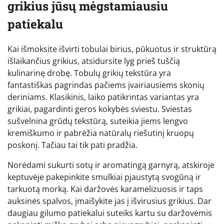
grikius jūsų mėgstamiausiu
patiekalu
Kai išmoksite išvirti tobulai birius, pūkuotus ir struktūrą
išlaikančius grikius, atsidursite lyg prieš tuščią
kulinarinę drobę. Tobulų grikių tekstūra yra
fantastiškas pagrindas pačiems įvairiausiems skonių
deriniams. Klasikinis, laiko patikrintas variantas yra
grikiai, pagardinti geros kokybės sviestu. Sviestas
sušvelnina grūdų tekstūrą, suteikia jiems lengvo
kremiškumo ir pabrėžia natūralų riešutinį kruopų
poskonį. Tačiau tai tik pati pradžia.
Norėdami sukurti sotų ir aromatingą garnyrą, atskiroje
keptuvėje pakepinkite smulkiai pjaustytą svogūną ir
tarkuotą morką. Kai daržovės karamelizuosis ir taps
auksinės spalvos, įmaišykite jas į išvirusius grikius. Dar
daugiau gilumo patiekalui suteiks kartu su daržovėmis