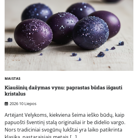
MAISTAS
Kiaušinių dažymas vynu: paprastas būdas išgauti
kristalus
2026 10 Liepos
Artėjant Velykoms, kiekviena šeima ieško būdų, kaip
papuošti šventinį stalą originaliai ir be didelio vargo.
Nors tradiciniai svogūnų lukštai yra laiko patikrinta
klasika, pastaraisiais metais […]