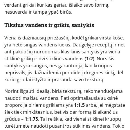
verdant grikiai kur kas geriau išlaiko savo formą,
nesuverda ir tampa ypač birūs.
Tikslus vandens ir grikių santykis
Viena iš dažniausių priežasčių, kodėl grikiai virsta koše,
yra neteisingas vandens kiekis. Daugelyje receptų ir net
ant pakuočių nurodomas klasikinis santykis yra viena
stiklinė grikių ir dvi stiklinės vandens (
1:2
). Nors šis
santykis yra saugus, nes garantuoja, kad kruopos
neprisvils, jis dažnai lemia per didelį drėgmės kiekį, dėl
kurio grūdai ištyžta ir praranda savo tekstūrą.
Norint išgauti idealią, birią tekstūrą, rekomenduojama
naudoti mažiau vandens. Pati optimaliausia auksinė
proporcija biriems grikiams yra
1:1.5
arba, jei mėgstate
šiek tiek minkštesnius, bet vis dar formą išlaikančius
grūdus –
1:1.75
. Tai reiškia, kad vienai stiklinei kruopų
turėtumėte naudoti pusantros stiklinės vandens. Tokio