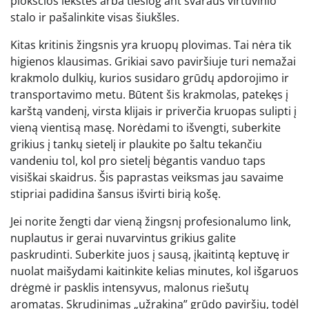
plokščios lėkštės arba tiesiog ant švaraus virtuvinio
stalo ir pašalinkite visas šiukšles.
Kitas kritinis žingsnis yra kruopų plovimas. Tai nėra tik
higienos klausimas. Grikiai savo paviršiuje turi nemažai
krakmolo dulkių, kurios susidaro grūdų apdorojimo ir
transportavimo metu. Būtent šis krakmolas, patekęs į
karštą vandenį, virsta klijais ir priverčia kruopas sulipti į
vieną vientisą masę. Norėdami to išvengti, suberkite
grikius į tankų sietelį ir plaukite po šaltu tekančiu
vandeniu tol, kol pro sietelį bėgantis vanduo taps
visiškai skaidrus. Šis paprastas veiksmas jau savaime
stipriai padidina šansus išvirti birią košę.
Jei norite žengti dar vieną žingsnį profesionalumo link,
nuplautus ir gerai nuvarvintus grikius galite
paskrudinti. Suberkite juos į sausą, įkaitintą keptuvę ir
nuolat maišydami kaitinkite kelias minutes, kol išgaruos
drėgmė ir pasklis intensyvus, malonus riešutų
aromatas. Skrudinimas „užrakina” grūdo paviršių, todėl