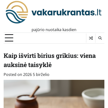
Skip
to
content
pajūrio nuotaika kasdien
Kaip išvirti birius grikius: viena
auksinė taisyklė
Posted on
2026 5 birželio