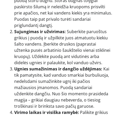
puodą storu dugnu. Storas dugnas tolygiai
paskirsto šilumą ir neleidžia kruopoms prisvilti
prie apačios, net kai vandens kiekis yra minimalus.
Puodas taip pat privalo turėti sandariai
priglundantį dangtį.
Sujungimas ir užvirimas:
Suberkite paruoštus
grikius į puodą ir užpilkite juos atmatuotu kiekiu
šalto vandens. Įberkite druskos (paprastai
užtenka pusės arbatinio šaukštelio vienai stiklinei
kruopų). Uždėkite puodą ant vidutinės arba
didelės ugnies ir palaukite, kol vanduo užvirs.
Ugnies sumažinimas ir dangčio uždėjimas:
Kai
tik pamatysite, kad vanduo smarkiai burbuliuoja,
nedelsdami sumažinkite ugnį iki pačios
mažiausios įmanomos. Puodą sandariai
uždenkite dangčiu. Nuo šio momento prasideda
magija – grikiai daugiau nebeverda, o tiesiog
troškinasi ir brinksta savo pačių garuose.
Virimo laikas ir visiška ramybė:
Palikite grikius