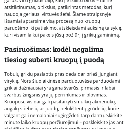
garus. Virti grikius taip, kad jie išliktų birūs – tai ne
atsitiktinumas, o tikslus, patikrintas metodas, kurį
naudoja geriausi virtuvės šefai. Šiame straipsnyje
išsamiai aptarsime visą procesą nuo kruopų
paruošimo iki patiekimo, atskleisdami auksinę taisyklę,
kuri visam laikui pakeis jūsų požiūrį į grikių gaminimą.
Pasiruošimas: kodėl negalima
tiesiog suberti kruopų į puodą
Tobulų grikių paslaptis prasideda dar prieš įjungiant
viryklę. Nors šiuolaikinėse parduotuvėse parduodami
grikiai dažniausiai yra gana švarūs, pirmasis ir labai
svarbus žingsnis yra jų perrinkimas ir plovimas.
Kruopose vis dar gali pasitaikyti smulkių akmenukų,
augalų stiebelių ar juodų, nelukštentų grūdelių, kurie
valgant gali nemaloniai sugirgždėti tarp dantų. Skirkite
minutę laiko kruopų peržiūrėjimui – paskleiskite jas ant