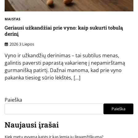
MAISTAS
Geriausi užkandžiai prie vyno: kaip sukurti tobulą
derinį
2026 3 Liepos
Vyno ir užkandžių derinimas – tai subtilus menas,
galintis paversti paprastą vakarienę į nepamirštamą
gurmanišką patirtį. Dažnai manoma, kad prie vyno
pakanka tiesiog sūrio lėkštės, […]
Paieška
Paieška
Naujausi įrašai
Kiek metų gyvena katės ir kas lemia jų ilgaamžiškumą?