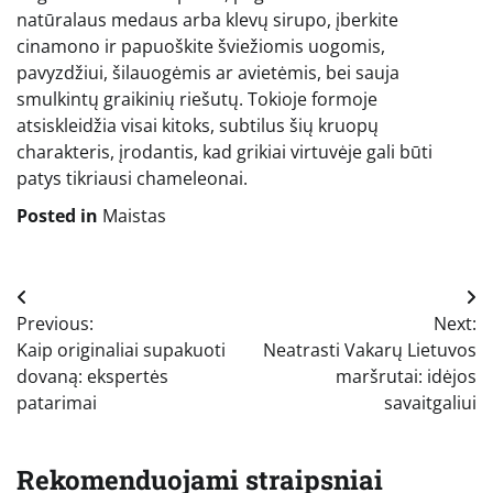
natūralaus medaus arba klevų sirupo, įberkite
cinamono ir papuoškite šviežiomis uogomis,
pavyzdžiui, šilauogėmis ar avietėmis, bei sauja
smulkintų graikinių riešutų. Tokioje formoje
atsiskleidžia visai kitoks, subtilus šių kruopų
charakteris, įrodantis, kad grikiai virtuvėje gali būti
patys tikriausi chameleonai.
Posted in
Maistas
Navigacija
Previous:
Next:
tarp
Kaip originaliai supakuoti
Neatrasti Vakarų Lietuvos
įrašų
dovaną: ekspertės
maršrutai: idėjos
patarimai
savaitgaliui
Rekomenduojami straipsniai