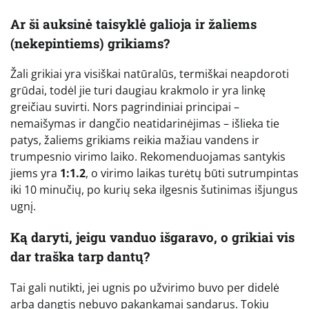
Ar ši auksinė taisyklė galioja ir žaliems
(nekepintiems) grikiams?
Žali grikiai yra visiškai natūralūs, termiškai neapdoroti
grūdai, todėl jie turi daugiau krakmolo ir yra linkę
greičiau suvirti. Nors pagrindiniai principai –
nemaišymas ir dangčio neatidarinėjimas – išlieka tie
patys, žaliems grikiams reikia mažiau vandens ir
trumpesnio virimo laiko. Rekomenduojamas santykis
jiems yra
1:1.2
, o virimo laikas turėtų būti sutrumpintas
iki 10 minučių, po kurių seka ilgesnis šutinimas išjungus
ugnį.
Ką daryti, jeigu vanduo išgaravo, o grikiai vis
dar traška tarp dantų?
Tai gali nutikti, jei ugnis po užvirimo buvo per didelė
arba dangtis nebuvo pakankamai sandarus. Tokiu