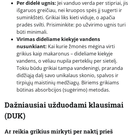
Per didelė ugnis:
Jei vanduo verda per stipriai, jis
išgaruos greičiau, nei kruopos spės jį sugerti ir
suminkštėti. Grikiai liks kieti viduje, o apačia
pradės svilti. Prisiminkite: po užvirimo ugnis turi
būti minimali.
Virimas dideliame kiekyje vandens
nusunkiant:
Kai kurie žmonės mėgina virti
grikius kaip makaronus – dideliame kiekyje
vandens, o vėliau nupila perteklių per sietelį.
Tokiu būdu grikiai tampa vandeningi, praranda
didžiąją dalį savo unikalaus skonio, spalvos ir
tirpiųjų maistinių medžiagų. Biriems grikiams
būtinas absorbcijos (sugėrimo) metodas.
Dažniausiai užduodami klausimai
(DUK)
Ar reikia grikius mirkyti per naktį prieš