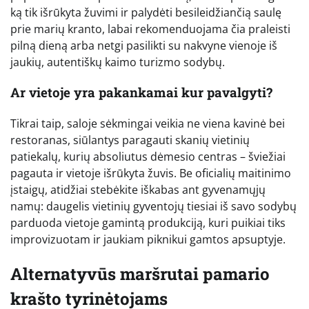
ką tik išrūkyta žuvimi ir palydėti besileidžiančią saulę
prie marių kranto, labai rekomenduojama čia praleisti
pilną dieną arba netgi pasilikti su nakvyne vienoje iš
jaukių, autentiškų kaimo turizmo sodybų.
Ar vietoje yra pakankamai kur pavalgyti?
Tikrai taip, saloje sėkmingai veikia ne viena kavinė bei
restoranas, siūlantys paragauti skanių vietinių
patiekalų, kurių absoliutus dėmesio centras – šviežiai
pagauta ir vietoje išrūkyta žuvis. Be oficialių maitinimo
įstaigų, atidžiai stebėkite iškabas ant gyvenamųjų
namų: daugelis vietinių gyventojų tiesiai iš savo sodybų
parduoda vietoje gamintą produkciją, kuri puikiai tiks
improvizuotam ir jaukiam piknikui gamtos apsuptyje.
Alternatyvūs maršrutai pamario
krašto tyrinėtojams