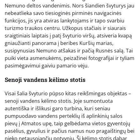
Nemuno deltos vandenimis. Nors šiandien švyturys jau
nebeatlieka savo tiesioginės pirminės navigacinės
funkcijos, jis yra atviras lankytojams ir tapo svarbiu
turizmo traukos centru. Užkopus stačiais ir siaurais
sraigtiniais laiptais į patį švyturio viršų, atsiveria kvapą
gniaužianti panorama į beribes Kuršių marias,
susipynusias Nemuno atšakas ir pačią Rusnės salą. Tai
puiki vieta asmenukėms, peizažinei fotografijai ir tyliam
pasimėgavimui gaiviu pamario vėju.
Senoji vandens kėlimo stotis
Visai šalia švyturio pūpso kitas reikšmingas objektas –
senoji vandens kėlimo stotis. Joje sumontuota
autentiška ir išlikusi garo turbina, kuri seniau
pumpuodavo vandens perteklių iš aplinkinių salos
pievų į Atmatos upę, taip gelbėdama vietos gyventojų
pasėlius, gyvulius ir pačius namus nuo pragaištingų bei
nieko netausojančių potvynių. Ši kėlimo stotis dabar