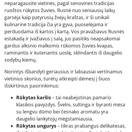
neparagausite vietinės, pagal senovines tradicijas
ruoštos rūkytos žuvies. Rusnė nuo seniausių laikų
garsėja kaip patyrusių žvejų kraštas, ir ši unikali
kulinarinė tradicija čia yra gyva, puoselėjama ir
perduodama iš kartos į kartą. Vos pravažiavus Rusnės
estakadą ir įvažiavus į salą, jus pasitiks neapsakomai
gardus alksnio malkomis rūkomos žuvies kvapas,
raminantis ir kutenantis uoslę, sklindantis iš daugelio
sodybų kiemų.
Norintys išbandyti geriausius ir labiausiai vertinamus
vietinius skonius, turėtų atkreipti dėmesį į šiuos
išskirtinius pasirinkimus:
Rūkytas karšis
– tai neabejotinas pamario
klasikos pavyzdys. Švelni, sultinga ir byranti mėsa
su lengvu dūmo bei česnako aromatu yra
daugelio lankytojų mėgstamiausia.
Rūkytas ungurys
– tikras prabangus delikatesas,