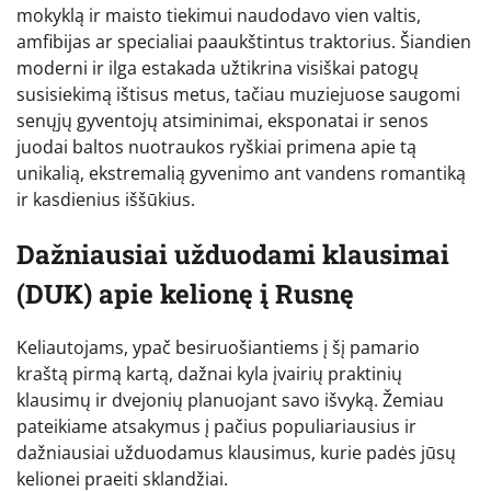
mokyklą ir maisto tiekimui naudodavo vien valtis,
amfibijas ar specialiai paaukštintus traktorius. Šiandien
moderni ir ilga estakada užtikrina visiškai patogų
susisiekimą ištisus metus, tačiau muziejuose saugomi
senųjų gyventojų atsiminimai, eksponatai ir senos
juodai baltos nuotraukos ryškiai primena apie tą
unikalią, ekstremalią gyvenimo ant vandens romantiką
ir kasdienius iššūkius.
Dažniausiai užduodami klausimai
(DUK) apie kelionę į Rusnę
Keliautojams, ypač besiruošiantiems į šį pamario
kraštą pirmą kartą, dažnai kyla įvairių praktinių
klausimų ir dvejonių planuojant savo išvyką. Žemiau
pateikiame atsakymus į pačius populiariausius ir
dažniausiai užduodamus klausimus, kurie padės jūsų
kelionei praeiti sklandžiai.