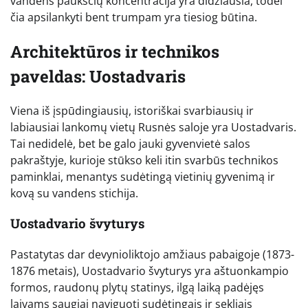
vandens paukščių koncentracija yra didžiausia, todėl
čia apsilankyti bent trumpam yra tiesiog būtina.
Architektūros ir technikos
paveldas: Uostadvaris
Viena iš įspūdingiausių, istoriškai svarbiausių ir
labiausiai lankomų vietų Rusnės saloje yra Uostadvaris.
Tai nedidelė, bet be galo jauki gyvenvietė salos
pakraštyje, kurioje stūkso keli itin svarbūs technikos
paminklai, menantys sudėtingą vietinių gyvenimą ir
kovą su vandens stichija.
Uostadvario švyturys
Pastatytas dar devynioliktojo amžiaus pabaigoje (1873-
1876 metais), Uostadvario švyturys yra aštuonkampio
formos, raudonų plytų statinys, ilgą laiką padėjęs
laivams saugiai naviguoti sudėtingais ir sekliais