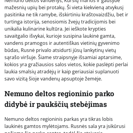
Nemuno deltos vandenys, Kuršių marios ir gausybė
mažesnių upių bei protakų. Ši vieta kiekvieną atvykusį
pasitinka ne tik ramybe, išskirtiniu kraštovaizdžiu, bet ir
turtinga istorija, senosiomis žvejų tradicijomis bei
unikalia kulinarine kultūra. Jei ieškote krypties
savaitgalio išvykai, kurioje susipina laukinė gamta,
vandens pramogos ir autentiškas vietinių gyvenimo
būdas, Rusnė privalo atsidurti jūsų lankytinų vietų
sąrašo viršuje. Šiame straipsnyje išsamiai aptarsime,
kokios yra gražiausios salos vietos, kokie paslėpti perlai
laukia smalsių atradėjų ir kaip geriausiai suplanuoti
savo vizitą šioje vandenų apsuptoje žemėje.
Nemuno deltos regioninio parko
didybė ir paukščių stebėjimas
Nemuno deltos regioninis parkas yra tikras lobis
laukinės gamtos mylėtojams. Rusnės sala yra įsikūrusi