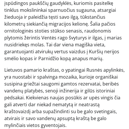
įspūdingos paukščių gaudyklės, kuriomis pasitelkę
tinklus mokslininkai sparnuočius sugauna, atsargiai
žieduoja ir paleidžia tęsti savo ilgą, tūkstančius
kilometrų siekiančią migracijos kelionę. Šalia pačios
ornitologinės stoties stūkso senasis, raudonomis
plytomis žėrintis Ventės rago švyturys ir ilgas, į marias
nusidriekęs molas. Tai dar viena magiška vieta,
garantuojanti atvirukų vertus vaizdus į Kuršių nerijos
smėlio kopas ir Parnidžio kopą anapus marių.
Lietuvos pamario kraštas, o ypatingai Rusnės apylinkės,
yra nuostabi ir spalvinga mozaika, kurioje organiškai
susipina griežtai saugomi gamtos rezervatai, beribės
vandenų platybės, senoji inžinerija ir gilūs istoriniai
pėdsakai. Kiekvienas naujas posūkis ar upės vingis čia
gali atverti dar niekad nematytą ir neatrastą
kraštovaizdį arba supažindinti su be galo svetingais,
atvirais ir savo vandenų apsuptą kraštą be galo
mylinčiais vietos gyventojais.