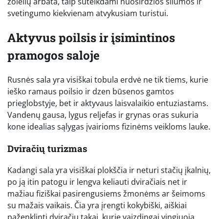
žolelių arbata, taip suteikdami nuoširdžios šilumos ir
svetingumo kiekvienam atvykusiam turistui.
Aktyvus poilsis ir įsimintinos
pramogos saloje
Rusnės sala yra visiškai tobula erdvė ne tik tiems, kurie
ieško ramaus poilsio ir dzen būsenos gamtos
prieglobstyje, bet ir aktyvaus laisvalaikio entuziastams.
Vandenų gausa, lygus reljefas ir grynas oras sukuria
kone idealias sąlygas įvairioms fizinėms veikloms lauke.
Dviračių turizmas
Kadangi sala yra visiškai plokščia ir neturi stačių įkalnių,
po ją itin patogu ir lengva keliauti dviračiais net ir
mažiau fiziškai pasirengusiems žmonėms ar šeimoms
su mažais vaikais. Čia yra įrengti kokybiški, aiškiai
paženklinti dviračių takai, kurie vaizdingai vingiuoja