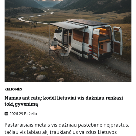
KELIONĖS
Namas ant ratų: kodėl lietuviai vis dažniau renkasi
tokį gyvenimą
2026 29 Birželio
Pastaraisiais metais vis dažniau pastebime neįprastus,
tačiau vis labiau akį traukiančius vaizdus Lietuvos