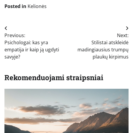
Posted in
Kelionės
Navigacija
Previous:
Next:
tarp
Psichologai: kas yra
Stilistai atskleidė
įrašų
empatija ir kaip ją ugdyti
madingiausius trumpų
savyje?
plaukų kirpimus
Rekomenduojami straipsniai