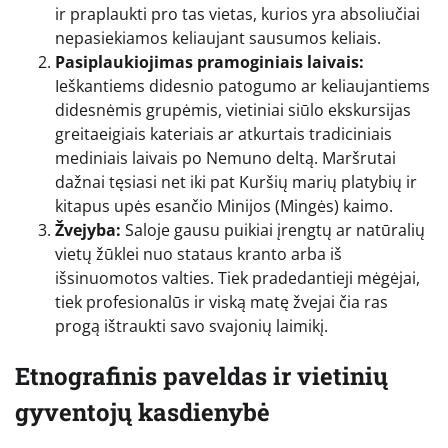
ir praplaukti pro tas vietas, kurios yra absoliučiai
nepasiekiamos keliaujant sausumos keliais.
Pasiplaukiojimas pramoginiais laivais:
Ieškantiems didesnio patogumo ar keliaujantiems
didesnėmis grupėmis, vietiniai siūlo ekskursijas
greitaeigiais kateriais ar atkurtais tradiciniais
mediniais laivais po Nemuno deltą. Maršrutai
dažnai tęsiasi net iki pat Kuršių marių platybių ir
kitapus upės esančio Minijos (Mingės) kaimo.
Žvejyba:
Saloje gausu puikiai įrengtų ar natūralių
vietų žūklei nuo stataus kranto arba iš
išsinuomotos valties. Tiek pradedantieji mėgėjai,
tiek profesionalūs ir viską matę žvejai čia ras
progą ištraukti savo svajonių laimikį.
Etnografinis paveldas ir vietinių
gyventojų kasdienybė