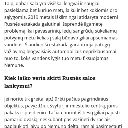
Taip, dabar sala yra visiškai lengvai ir saugiai
pasiekiama bet kuriuo metų laiku ir bet kokiomis oro
sąlygomis. 2019 metais iškilmingai atidaryta moderni
Rusnės estakada galutinai išsprendė ilgametę
problemą, kai pavasarinių, ledų sangrūdų sukeliamų
potvynių metu kelias į salą būdavo giliai apsemiamas
vandens. Šiandien ši estakada garantuoja patogų
važiavimą lengvaisiais automobiliais nepriklausomai
nuo to, koks vandens lygis tuo metu fiksuojamas
Nemune.
Kiek laiko verta skirti Rusnės salos
lankymui?
Jei norite tik greitai apžiūrėti pačius pagrindinius
objektus, pavyzdžiui, švyturį ir miestelio centrą, jums
pakaks ir pusdienio. Tačiau norint iš tiesų giliai pajusti
pamario dvasią, neskubant pasivažinėti dviračiais,
paplaukioti laivu po Nemuno deltą, ramiai pasimėgauti