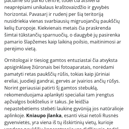
pačiame šio parko centre, todėl čia atsiveria
neaprėpiami unikalaus kraštovaizdžio ir gyvybės
horizontai. Pavasarį ir rudenį per šią teritoriją
nusidriekia vienas svarbiausių migruojančių paukščių
kelių Europoje. Kiekvienais metais čia praskrenda
šimtai tūkstančių sparnuočių, o daugybė jų pasirenka
pamario šlapžemes kaip laikiną poilsio, maitinimosi ar
perėjimo vietą.
Ornitologai ir tiesiog gamtos entuziastai čia atvyksta
apsiginklavę žiūronais bei fotoaparatais, norėdami
pamatyti retas paukščių rūšis, tokias kaip jūriniai
ereliai, juodieji gandrai, gervės ar įvairios ančių rūšys.
Norint geriausiai patirti šį gamtos stebuklą,
rekomenduojama aplankyti specialiai tam įrengtus
apžvalgos bokštelius ir takus. Jie leidžia
nepastebėtiems stebėti laukinę gyvūniją jos natūralioje
aplinkoje.
Kniaupo įlanka
, esanti visai netoli Rusnės
gyvenvietės, yra viena iš tų išskirtinių vietų, kurioje