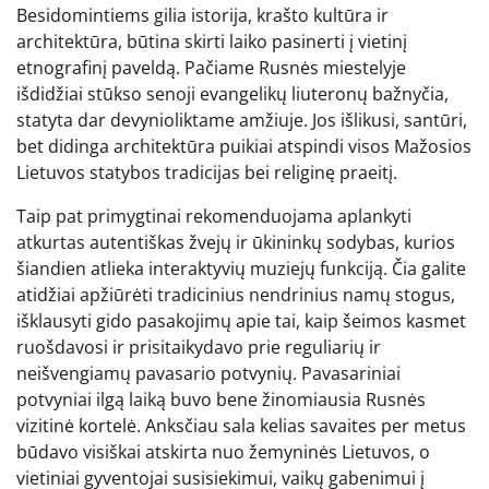
Besidomintiems gilia istorija, krašto kultūra ir
architektūra, būtina skirti laiko pasinerti į vietinį
etnografinį paveldą. Pačiame Rusnės miestelyje
išdidžiai stūkso senoji evangelikų liuteronų bažnyčia,
statyta dar devynioliktame amžiuje. Jos išlikusi, santūri,
bet didinga architektūra puikiai atspindi visos Mažosios
Lietuvos statybos tradicijas bei religinę praeitį.
Taip pat primygtinai rekomenduojama aplankyti
atkurtas autentiškas žvejų ir ūkininkų sodybas, kurios
šiandien atlieka interaktyvių muziejų funkciją. Čia galite
atidžiai apžiūrėti tradicinius nendrinius namų stogus,
išklausyti gido pasakojimų apie tai, kaip šeimos kasmet
ruošdavosi ir prisitaikydavo prie reguliarių ir
neišvengiamų pavasario potvynių. Pavasariniai
potvyniai ilgą laiką buvo bene žinomiausia Rusnės
vizitinė kortelė. Anksčiau sala kelias savaites per metus
būdavo visiškai atskirta nuo žemyninės Lietuvos, o
vietiniai gyventojai susisiekimui, vaikų gabenimui į