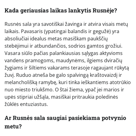
Kada geriausias laikas lankytis Rusnėje?
Rusnės sala yra savotiškai žavinga ir atvira visais metų
laikais. Pavasaris (ypatingai balandis ir gegužė) yra
absoliučiai idealus metas masiškam paukščių
stebėjimui ir atbundančios, sodrios gamtos grožiui.
Vasara siūlo pačias palankiausias sąlygas aktyvioms
vandens pramogoms, maudynėms, ilgiems dviračių
žygiams ir šiltiems vakarams terasoje ragaujant rūkytą
žuvį. Ruduo atneša be galo spalvingą kraštovaizdį ir
melancholišką ramybę, kuri tinka ieškantiems atotrūkio
nuo miesto triukšmo. O štai žiema, ypač jei marios ir
upės stipriai užšąla, masiškai pritraukia poledinės
žūklės entuziastus.
Ar Rusnės sala saugiai pasiekiama potvynio
metu?