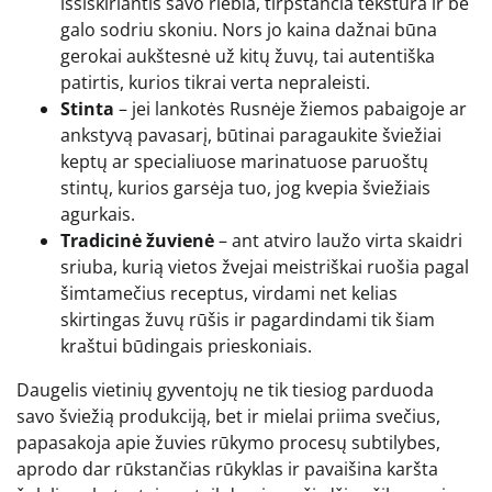
išsiskiriantis savo riebia, tirpstančia tekstūra ir be
galo sodriu skoniu. Nors jo kaina dažnai būna
gerokai aukštesnė už kitų žuvų, tai autentiška
patirtis, kurios tikrai verta nepraleisti.
Stinta
– jei lankotės Rusnėje žiemos pabaigoje ar
ankstyvą pavasarį, būtinai paragaukite šviežiai
keptų ar specialiuose marinatuose paruoštų
stintų, kurios garsėja tuo, jog kvepia šviežiais
agurkais.
Tradicinė žuvienė
– ant atviro laužo virta skaidri
sriuba, kurią vietos žvejai meistriškai ruošia pagal
šimtamečius receptus, virdami net kelias
skirtingas žuvų rūšis ir pagardindami tik šiam
kraštui būdingais prieskoniais.
Daugelis vietinių gyventojų ne tik tiesiog parduoda
savo šviežią produkciją, bet ir mielai priima svečius,
papasakoja apie žuvies rūkymo procesų subtilybes,
aprodo dar rūkstančias rūkyklas ir pavaišina karšta