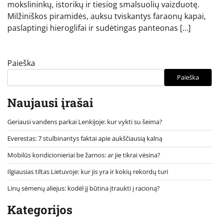
mokslininkų, istorikų ir tiesiog smalsuolių vaizduotę.
Milžiniškos piramidės, auksu tviskantys faraonų kapai,
paslaptingi hieroglifai ir sudėtingas panteonas […]
Paieška
Paieška
Naujausi įrašai
Geriausi vandens parkai Lenkijoje: kur vykti su šeima?
Everestas: 7 stulbinantys faktai apie aukščiausią kalną
Mobilūs kondicionieriai be žarnos: ar jie tikrai vėsina?
Ilgiausias tiltas Lietuvoje: kur jis yra ir kokių rekordų turi
Linų sėmenų aliejus: kodėl jį būtina įtraukti į racioną?
Kategorijos