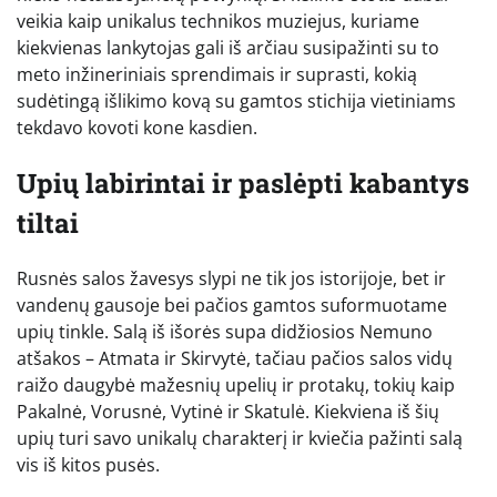
veikia kaip unikalus technikos muziejus, kuriame
kiekvienas lankytojas gali iš arčiau susipažinti su to
meto inžineriniais sprendimais ir suprasti, kokią
sudėtingą išlikimo kovą su gamtos stichija vietiniams
tekdavo kovoti kone kasdien.
Upių labirintai ir paslėpti kabantys
tiltai
Rusnės salos žavesys slypi ne tik jos istorijoje, bet ir
vandenų gausoje bei pačios gamtos suformuotame
upių tinkle. Salą iš išorės supa didžiosios Nemuno
atšakos – Atmata ir Skirvytė, tačiau pačios salos vidų
raižo daugybė mažesnių upelių ir protakų, tokių kaip
Pakalnė, Vorusnė, Vytinė ir Skatulė. Kiekviena iš šių
upių turi savo unikalų charakterį ir kviečia pažinti salą
vis iš kitos pusės.