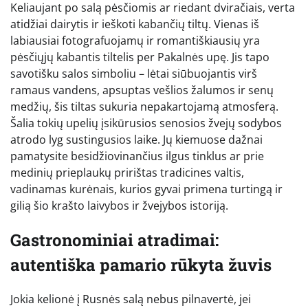
Keliaujant po salą pėsčiomis ar riedant dviračiais, verta
atidžiai dairytis ir ieškoti kabančių tiltų. Vienas iš
labiausiai fotografuojamų ir romantiškiausių yra
pėsčiųjų kabantis tiltelis per Pakalnės upę. Jis tapo
savotišku salos simboliu – lėtai siūbuojantis virš
ramaus vandens, apsuptas vešlios žalumos ir senų
medžių, šis tiltas sukuria nepakartojamą atmosferą.
Šalia tokių upelių įsikūrusios senosios žvejų sodybos
atrodo lyg sustingusios laike. Jų kiemuose dažnai
pamatysite besidžiovinančius ilgus tinklus ar prie
medinių prieplaukų pririštas tradicines valtis,
vadinamas kurėnais, kurios gyvai primena turtingą ir
gilią šio krašto laivybos ir žvejybos istoriją.
Gastronominiai atradimai:
autentiška pamario rūkyta žuvis
Jokia kelionė į Rusnės salą nebus pilnavertė, jei