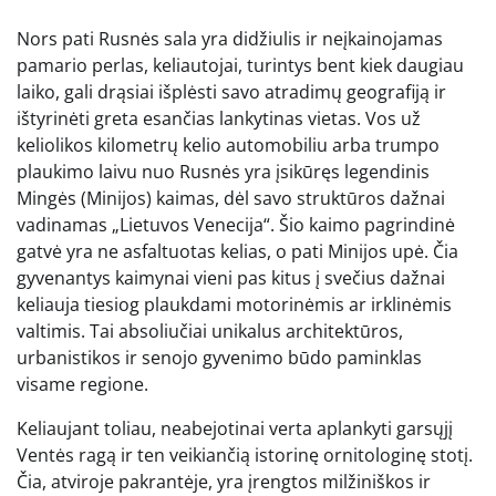
Nors pati Rusnės sala yra didžiulis ir neįkainojamas
pamario perlas, keliautojai, turintys bent kiek daugiau
laiko, gali drąsiai išplėsti savo atradimų geografiją ir
ištyrinėti greta esančias lankytinas vietas. Vos už
keliolikos kilometrų kelio automobiliu arba trumpo
plaukimo laivu nuo Rusnės yra įsikūręs legendinis
Mingės (Minijos) kaimas, dėl savo struktūros dažnai
vadinamas „Lietuvos Venecija“. Šio kaimo pagrindinė
gatvė yra ne asfaltuotas kelias, o pati Minijos upė. Čia
gyvenantys kaimynai vieni pas kitus į svečius dažnai
keliauja tiesiog plaukdami motorinėmis ar irklinėmis
valtimis. Tai absoliučiai unikalus architektūros,
urbanistikos ir senojo gyvenimo būdo paminklas
visame regione.
Keliaujant toliau, neabejotinai verta aplankyti garsųjį
Ventės ragą ir ten veikiančią istorinę ornitologinę stotį.
Čia, atviroje pakrantėje, yra įrengtos milžiniškos ir