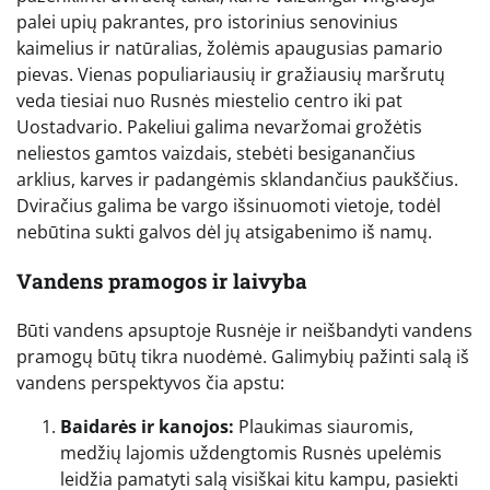
palei upių pakrantes, pro istorinius senovinius
kaimelius ir natūralias, žolėmis apaugusias pamario
pievas. Vienas populiariausių ir gražiausių maršrutų
veda tiesiai nuo Rusnės miestelio centro iki pat
Uostadvario. Pakeliui galima nevaržomai grožėtis
neliestos gamtos vaizdais, stebėti besiganančius
arklius, karves ir padangėmis sklandančius paukščius.
Dviračius galima be vargo išsinuomoti vietoje, todėl
nebūtina sukti galvos dėl jų atsigabenimo iš namų.
Vandens pramogos ir laivyba
Būti vandens apsuptoje Rusnėje ir neišbandyti vandens
pramogų būtų tikra nuodėmė. Galimybių pažinti salą iš
vandens perspektyvos čia apstu:
Baidarės ir kanojos:
Plaukimas siauromis,
medžių lajomis uždengtomis Rusnės upelėmis
leidžia pamatyti salą visiškai kitu kampu, pasiekti