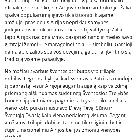
Vadinamoji „Šv. Patriko mėlyna“ ilgą laiką dominavo
oficialioje heraldikoje ir Airijos ordino simbolikoje. Žalia
spalva populiarumą įgavo tik aštuonioliktajame
amžiuje, prasidėjus Airijos nepriklausomybės
judėjimams ir sukilimams prieš britų valdymą. Žalia
tapo Airijos nacionalizmo, pasipriešinimo ir meilės savo
gimtajai žemei – „Smaragdinei salai“ – simboliu. Garsioji
daina apie žalios spalvos dėvėjimą galutinai įtvirtino šią
tradiciją visame pasaulyje.
Ne mažiau svarbus šventės atributas yra trilapis
dobilas. Legenda byloja, kad Šventasis Patrikas naudojo
šį paprastą, visur Airijoje augantį augalą kaip vaizdinę
priemonę aiškindamas sudėtingą Šventosios Trejybės
koncepciją vietiniams pagonims. Trys dobilo lapeliai ant
vieno koto puikiai iliustravo Dievą Tėvą, Sūnų ir
Šventąją Dvasią kaip vieną nedalomą visumą. Bėgant
amžiams, trilapis dobilas tapo ne tik religiniu, bet ir
stipriu nacionaliniu Airijos bei jos žmonių vienybės