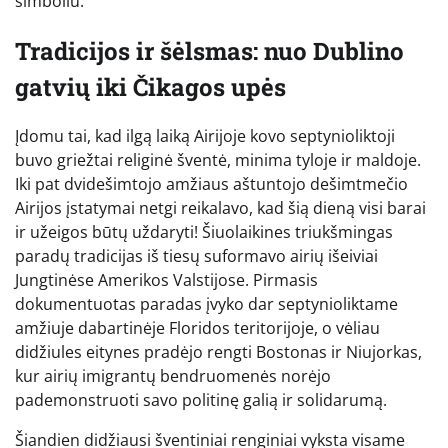
simboliu.
Tradicijos ir šėlsmas: nuo Dublino
gatvių iki Čikagos upės
Įdomu tai, kad ilgą laiką Airijoje kovo septynioliktoji
buvo griežtai religinė šventė, minima tyloje ir maldoje.
Iki pat dvidešimtojo amžiaus aštuntojo dešimtmečio
Airijos įstatymai netgi reikalavo, kad šią dieną visi barai
ir užeigos būtų uždaryti! Šiuolaikines triukšmingas
paradų tradicijas iš tiesų suformavo airių išeiviai
Jungtinėse Amerikos Valstijose. Pirmasis
dokumentuotas paradas įvyko dar septynioliktame
amžiuje dabartinėje Floridos teritorijoje, o vėliau
didžiules eitynes pradėjo rengti Bostonas ir Niujorkas,
kur airių imigrantų bendruomenės norėjo
pademonstruoti savo politinę galią ir solidarumą.
Šiandien didžiausi šventiniai renginiai vyksta visame