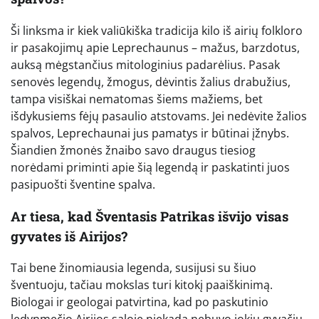
Ši linksma ir kiek valiūkiška tradicija kilo iš airių folkloro
ir pasakojimų apie Leprechaunus – mažus, barzdotus,
auksą mėgstančius mitologinius padarėlius. Pasak
senovės legendų, žmogus, dėvintis žalius drabužius,
tampa visiškai nematomas šiems mažiems, bet
išdykusiems fėjų pasaulio atstovams. Jei nedėvite žalios
spalvos, Leprechaunai jus pamatys ir būtinai įžnybs.
Šiandien žmonės žnaibo savo draugus tiesiog
norėdami priminti apie šią legendą ir paskatinti juos
pasipuošti šventine spalva.
Ar tiesa, kad Šventasis Patrikas išvijo visas
gyvates iš Airijos?
Tai bene žinomiausia legenda, susijusi su šiuo
šventuoju, tačiau mokslas turi kitokį paaiškinimą.
Biologai ir geologai patvirtina, kad po paskutinio