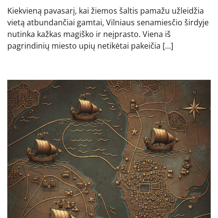
Kiekvieną pavasarį, kai žiemos šaltis pamažu užleidžia
vietą atbundančiai gamtai, Vilniaus senamiesčio širdyje
nutinka kažkas magiško ir neįprasto. Viena iš
pagrindinių miesto upių netikėtai pakeičia […]