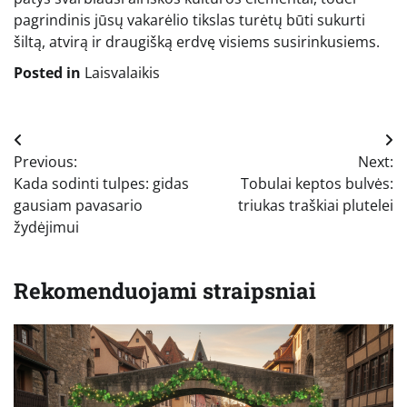
pagrindinis jūsų vakarėlio tikslas turėtų būti sukurti
šiltą, atvirą ir draugišką erdvę visiems susirinkusiems.
Posted in
Laisvalaikis
Navigacija
Previous:
Next:
tarp
Kada sodinti tulpes: gidas
Tobulai keptos bulvės:
įrašų
gausiam pavasario
triukas traškiai plutelei
žydėjimui
Rekomenduojami straipsniai