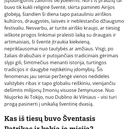
įspūdingomis žaliomis skrybėlėmis. Nors iš pradžių tai
buvo tik kukli religinė šventė, skirta paminėti Airijos
globėją, šiandien ši diena tapo pasauliniu airiškos
kultūros, draugystės, laisvės ir neblėstančio džiaugsmo
festivaliu. Nesvarbu, ar turite airiško kraujo, ar tiesiog
ieškote progos linksmai praleisti laiką su draugais ir
artimaisiais, ši šventė įtraukia kiekvieną,
nepriklausomai nuo tautybės ar amžiaus. Visgi, po
žaliais drabužiais ir putojančiais tradiciniais gėrimais
slypi gili, šimtmečius menanti istorija, turtingos
tradicijos ir daugybė neįtikėtinų įdomybių. Šis
fenomenas jau seniai peržengė vienos nedidelės
valstybės ribas ir tapo globaliu reiškiniu, vienijančiu
dešimtis milijonų žmonių visuose žemynuose. Nuo
Niujorko iki Tokijo, nuo Dublino iki Vilniaus – visi turi
progą pasinerti į unikalią šventinę dvasią.
Kas iš tiesų buvo Šventasis
Patrikas ir kokia jo misija?