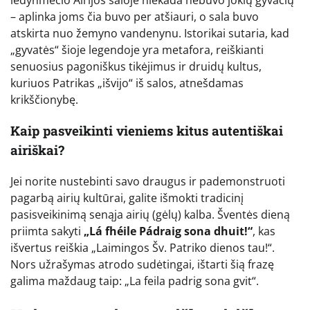
ledynmečio Airijos saloje niekada nebuvo jokių gyvačių
– aplinka joms čia buvo per atšiauri, o sala buvo
atskirta nuo žemyno vandenynu. Istorikai sutaria, kad
„gyvatės“ šioje legendoje yra metafora, reiškianti
senuosius pagoniškus tikėjimus ir druidų kultus,
kuriuos Patrikas „išvijo“ iš salos, atnešdamas
krikščionybę.
Kaip pasveikinti vieniems kitus autentiškai
airiškai?
Jei norite nustebinti savo draugus ir pademonstruoti
pagarbą airių kultūrai, galite išmokti tradicinį
pasisveikinimą senąja airių (gėlų) kalba. Šventės dieną
priimta sakyti
„Lá fhéile Pádraig sona dhuit!“
, kas
išvertus reiškia „Laimingos Šv. Patriko dienos tau!“.
Nors užrašymas atrodo sudėtingai, ištarti šią frazę
galima maždaug taip: „La feila padrig sona gvit“.