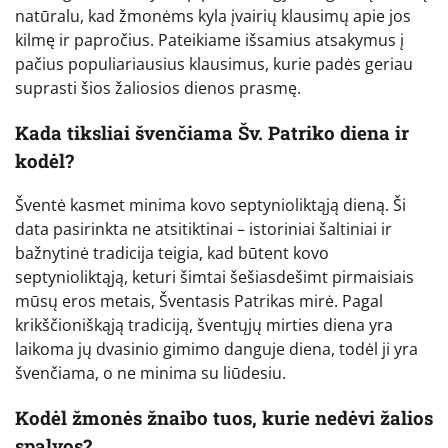
natūralu, kad žmonėms kyla įvairių klausimų apie jos
kilmę ir papročius. Pateikiame išsamius atsakymus į
pačius populiariausius klausimus, kurie padės geriau
suprasti šios žaliosios dienos prasmę.
Kada tiksliai švenčiama Šv. Patriko diena ir
kodėl?
Šventė kasmet minima kovo septynioliktąją dieną. Ši
data pasirinkta ne atsitiktinai – istoriniai šaltiniai ir
bažnytinė tradicija teigia, kad būtent kovo
septynioliktąją, keturi šimtai šešiasdešimt pirmaisiais
mūsų eros metais, Šventasis Patrikas mirė. Pagal
krikščioniškąją tradiciją, šventųjų mirties diena yra
laikoma jų dvasinio gimimo danguje diena, todėl ji yra
švenčiama, o ne minima su liūdesiu.
Kodėl žmonės žnaibo tuos, kurie nedėvi žalios
spalvos?