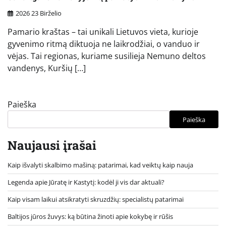
2026 23 Birželio
Pamario kraštas – tai unikali Lietuvos vieta, kurioje
gyvenimo ritmą diktuoja ne laikrodžiai, o vanduo ir
vėjas. Tai regionas, kuriame susilieja Nemuno deltos
vandenys, Kuršių […]
Paieška
Paieška
Naujausi įrašai
Kaip išvalyti skalbimo mašiną: patarimai, kad veiktų kaip nauja
Legenda apie Jūratę ir Kastytį: kodėl ji vis dar aktuali?
Kaip visam laikui atsikratyti skruzdžių: specialistų patarimai
Baltijos jūros žuvys: ką būtina žinoti apie kokybę ir rūšis