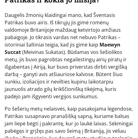
Daugelis žmonių klaidingai mano, kad Šventasis
Patrikas buvo airis. Iš tikrųjų jis gimė romėnų
valdomoje Britanijoje maždaug ketvirtojo amžiaus
pabaigoje. Jo tikrasis vardas net nebuvo Patrikas –
istoriniai šaltiniai teigia, kad jis gimė kaip
Maewyn
Succat
(Meivinas Sukatas). Būdamas vos šešiolikos
metų, jis buvo pagrobtas negailestingų airių piratų ir
išgabentas į Airiją, kur buvo priverstas dirbti vergišką
darbą – ganyti avis atšiauriose kalvose. Būtent šiuo
sunkiu, izoliacijos ir nevilties kupinu laikotarpiu
jaunuolis atrado gilų krikščionišką tikėjimą, kuris
padėjo jam išgyventi vergijos sunkumus.
Po šešerių metų nelaisvės, kaip pasakojama legendose,
Patrikas susapnavo pranašišką sapną, kuriame balsas
jam liepė bėgti į pakrantę, kur jo laukė laivas. Sėkmingai
pabėgęs ir grįžęs pas savo šeimą į Britaniją, jis vėliau