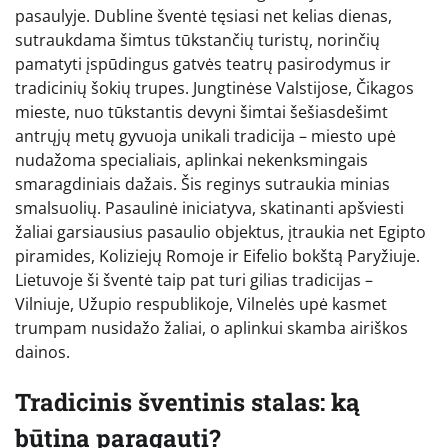
pasaulyje. Dubline šventė tęsiasi net kelias dienas,
sutraukdama šimtus tūkstančių turistų, norinčių
pamatyti įspūdingus gatvės teatrų pasirodymus ir
tradicinių šokių trupes. Jungtinėse Valstijose, Čikagos
mieste, nuo tūkstantis devyni šimtai šešiasdešimt
antrųjų metų gyvuoja unikali tradicija – miesto upė
nudažoma specialiais, aplinkai nekenksmingais
smaragdiniais dažais. Šis reginys sutraukia minias
smalsuolių. Pasaulinė iniciatyva, skatinanti apšviesti
žaliai garsiausius pasaulio objektus, įtraukia net Egipto
piramides, Koliziejų Romoje ir Eifelio bokštą Paryžiuje.
Lietuvoje ši šventė taip pat turi gilias tradicijas –
Vilniuje, Užupio respublikoje, Vilnelės upė kasmet
trumpam nusidažo žaliai, o aplinkui skamba airiškos
dainos.
Tradicinis šventinis stalas: ką
būtina paragauti?