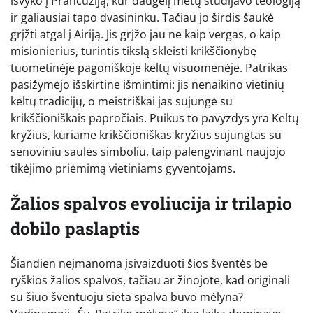
išvyko į Prancūziją, kur daugelį metų studijavo teologiją
ir galiausiai tapo dvasininku. Tačiau jo širdis šaukė
grįžti atgal į Airiją. Jis grįžo jau ne kaip vergas, o kaip
misionierius, turintis tikslą skleisti krikščionybę
tuometinėje pagoniškoje keltų visuomenėje. Patrikas
pasižymėjo išskirtine išmintimi: jis nenaikino vietinių
keltų tradicijų, o meistriškai jas sujungė su
krikščioniškais papročiais. Puikus to pavyzdys yra Keltų
kryžius, kuriame krikščioniškas kryžius sujungtas su
senoviniu saulės simboliu, taip palengvinant naujojo
tikėjimo priėmimą vietiniams gyventojams.
Žalios spalvos evoliucija ir trilapio
dobilo paslaptis
Šiandien neįmanoma įsivaizduoti šios šventės be
ryškios žalios spalvos, tačiau ar žinojote, kad originali
su šiuo šventuoju sieta spalva buvo mėlyna?