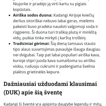
Niujorke ir pradėjo ją virti kartu su pigiais
kopūstais.
Airiška sodos duona:
Kadangi Airijoje kviečių
derlius istoriškai nebuvo labai geras, mielėms
pakeisti buvo pradėta naudoti valgomoji soda ir
rūgpienis. Ši duona turi traškią plutą ir minkštą
vidų, puikiai tinka mirkyti į karštą troškinį.
Tradiciniai gėrimai:
Šią dieną tamsaus stauto
tipo alaus suvartojimas pasaulyje išauga daugiau
nei dvigubai. Taip pat labai populiari airiška kava,
kurioje stipri juoda kava sumaišoma su airišku
viskiu, ruduoju cukrumi ir padengiama švelnia
plaktos grietinėlės kepure.
Dažniausiai užduodami klausimai
(DUK) apie šią šventę
Kadangi ši šventė yra apipinta daugybe legendų ir mitų,