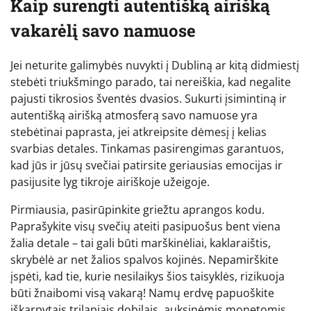
Kaip surengti autentišką airišką
vakarėlį savo namuose
Jei neturite galimybės nuvykti į Dubliną ar kitą didmiestį
stebėti triukšmingo parado, tai nereiškia, kad negalite
pajusti tikrosios šventės dvasios. Sukurti įsimintiną ir
autentišką airišką atmosferą savo namuose yra
stebėtinai paprasta, jei atkreipsite dėmesį į kelias
svarbias detales. Tinkamas pasirengimas garantuos,
kad jūs ir jūsų svečiai patirsite geriausias emocijas ir
pasijusite lyg tikroje airiškoje užeigoje.
Pirmiausia, pasirūpinkite griežtu aprangos kodu.
Paprašykite visų svečių ateiti pasipuošus bent viena
žalia detale – tai gali būti marškinėliai, kaklaraištis,
skrybėlė ar net žalios spalvos kojinės. Nepamirškite
įspėti, kad tie, kurie nesilaikys šios taisyklės, rizikuoja
būti žnaibomi visą vakarą! Namų erdvę papuoškite
iškarpytais trilapiais dobilais, auksinėmis monetomis