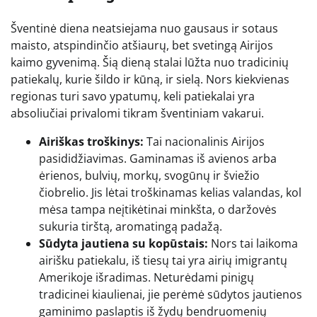
Šventinė diena neatsiejama nuo gausaus ir sotaus
maisto, atspindinčio atšiaurų, bet svetingą Airijos
kaimo gyvenimą. Šią dieną stalai lūžta nuo tradicinių
patiekalų, kurie šildo ir kūną, ir sielą. Nors kiekvienas
regionas turi savo ypatumų, keli patiekalai yra
absoliučiai privalomi tikram šventiniam vakarui.
Airiškas troškinys:
Tai nacionalinis Airijos
pasididžiavimas. Gaminamas iš avienos arba
ėrienos, bulvių, morkų, svogūnų ir šviežio
čiobrelio. Jis lėtai troškinamas kelias valandas, kol
mėsa tampa neįtikėtinai minkšta, o daržovės
sukuria tirštą, aromatingą padažą.
Sūdyta jautiena su kopūstais:
Nors tai laikoma
airišku patiekalu, iš tiesų tai yra airių imigrantų
Amerikoje išradimas. Neturėdami pinigų
tradicinei kiaulienai, jie perėmė sūdytos jautienos
gaminimo paslaptis iš žydų bendruomenių