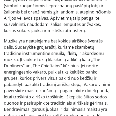
(simbolizuojančiomis Leprechaunų paslėptą lobį) ir
žaliomis bei oranžinėmis girliandomis, atspindinčiomis
Airijos vėliavos spalvas. Apšvietimą taip pat galite
sušvelninti, naudodami žalias lemputes ar žvakes,
kurios sukurs jaukią ir mistišką atmosferą.
Muzika yra neatsiejama bet kokios airiškos šventės
dalis. Sudarykite grojaraštį, kuriame skambėtų
tradicinė instrumentinė smuikų, fleitų ir akordeonų
muzika. Įtraukite tokių klasikinių atlikėjų kaip „The
Dubliners“ ar „The Chieftains“ kūrinius. Jei norite
energingesnio vakaro, puikiai tiks keltiško panko
grupės, kurios privers visus pakilti nuo kėdžių ir
pabandyti pašokti tradicinį airišką stepą. Vakaro vinimi
paverskite maisto ruošimą – pagaminkite didelį puodą
lėtai troškinto airiško troškinio, iškepkite šiltos sodos
duonos ir pasirūpinkite tradiciniais airiškais gėrimais.
Bendravimas, garsus juokas ir dalinimasis maistu yra
patys svarbiausi airiškos kultūros elementai, todėl