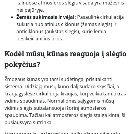
kalnuose atmosferos slėgis visada yra mažesnis
nei pajūryje.
Žemės sukimasis ir vėjai:
Pasaulinė cirkuliacija
sukuria nuolatinius ciklonus (žemas slėgis) ir
anticiklonus (aukštas slėgis), kurie lemia
besikeičiančius orus.
Kodėl mūsų kūnas reaguoja į slėgio
pokyčius?
Žmogaus kūnas yra tarsi sudėtinga, prisitaikanti
sistema. Didžiąją mūsų kūno dalį sudaro skysčiai, o
kraujagyslėse cirkuliuoja kraujas, kurį veikia tam tikras
vidinis spaudimas. Normaliomis sąlygomis mūsų
vidinis slėgis subalansuoja išorinį atmosferos
spaudimą. Tačiau kai atmosferos slėgis staiga kinta, ši
pusiausvyra sutrinka.