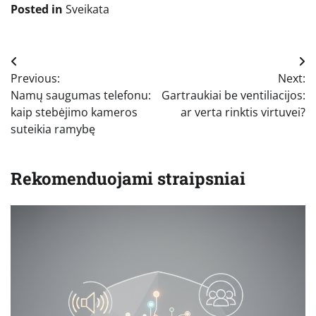
Posted in
Sveikata
Navigacija
Previous:
Next:
tarp
Namų saugumas telefonu:
Gartraukiai be ventiliacijos:
įrašų
kaip stebėjimo kameros
ar verta rinktis virtuvei?
suteikia ramybę
Rekomenduojami straipsniai