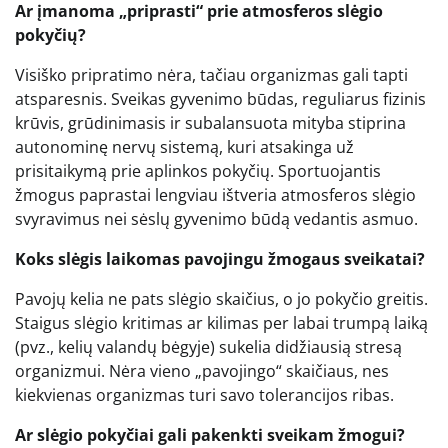
Ar įmanoma „priprasti“ prie atmosferos slėgio
pokyčių?
Visiško pripratimo nėra, tačiau organizmas gali tapti
atsparesnis. Sveikas gyvenimo būdas, reguliarus fizinis
krūvis, grūdinimasis ir subalansuota mityba stiprina
autonominę nervų sistemą, kuri atsakinga už
prisitaikymą prie aplinkos pokyčių. Sportuojantis
žmogus paprastai lengviau ištveria atmosferos slėgio
svyravimus nei sėslų gyvenimo būdą vedantis asmuo.
Koks slėgis laikomas pavojingu žmogaus sveikatai?
Pavojų kelia ne pats slėgio skaičius, o jo pokyčio greitis.
Staigus slėgio kritimas ar kilimas per labai trumpą laiką
(pvz., kelių valandų bėgyje) sukelia didžiausią stresą
organizmui. Nėra vieno „pavojingo“ skaičiaus, nes
kiekvienas organizmas turi savo tolerancijos ribas.
Ar slėgio pokyčiai gali pakenkti sveikam žmogui?