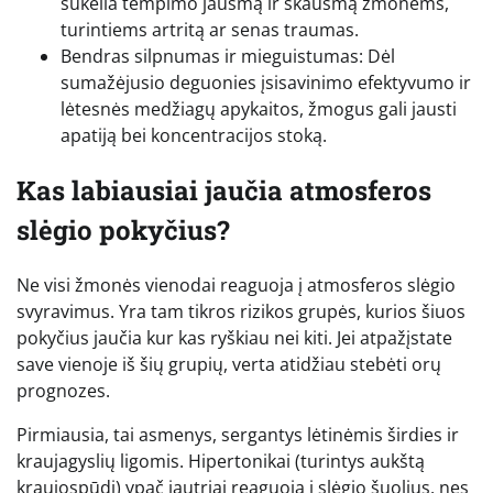
sukelia tempimo jausmą ir skausmą žmonėms,
turintiems artritą ar senas traumas.
Bendras silpnumas ir mieguistumas: Dėl
sumažėjusio deguonies įsisavinimo efektyvumo ir
lėtesnės medžiagų apykaitos, žmogus gali jausti
apatiją bei koncentracijos stoką.
Kas labiausiai jaučia atmosferos
slėgio pokyčius?
Ne visi žmonės vienodai reaguoja į atmosferos slėgio
svyravimus. Yra tam tikros rizikos grupės, kurios šiuos
pokyčius jaučia kur kas ryškiau nei kiti. Jei atpažįstate
save vienoje iš šių grupių, verta atidžiau stebėti orų
prognozes.
Pirmiausia, tai asmenys, sergantys lėtinėmis širdies ir
kraujagyslių ligomis. Hipertonikai (turintys aukštą
kraujospūdį) ypač jautriai reaguoja į slėgio šuolius, nes