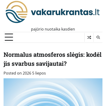
Skip
to
content
pajūrio nuotaika kasdien
Normalus atmosferos slėgis: kodėl
jis svarbus savijautai?
Posted on
2026 5 liepos