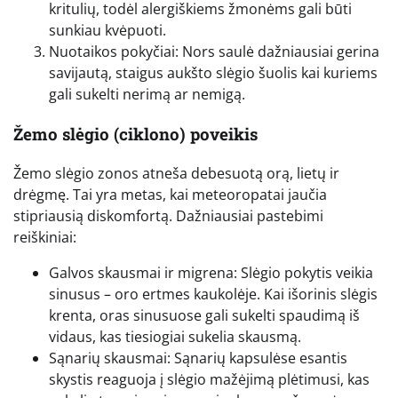
kritulių, todėl alergiškiems žmonėms gali būti
sunkiau kvėpuoti.
Nuotaikos pokyčiai: Nors saulė dažniausiai gerina
savijautą, staigus aukšto slėgio šuolis kai kuriems
gali sukelti nerimą ar nemigą.
Žemo slėgio (ciklono) poveikis
Žemo slėgio zonos atneša debesuotą orą, lietų ir
drėgmę. Tai yra metas, kai meteoropatai jaučia
stipriausią diskomfortą. Dažniausiai pastebimi
reiškiniai:
Galvos skausmai ir migrena: Slėgio pokytis veikia
sinusus – oro ertmes kaukolėje. Kai išorinis slėgis
krenta, oras sinusuose gali sukelti spaudimą iš
vidaus, kas tiesiogiai sukelia skausmą.
Sąnarių skausmai: Sąnarių kapsulėse esantis
skystis reaguoja į slėgio mažėjimą plėtimusi, kas