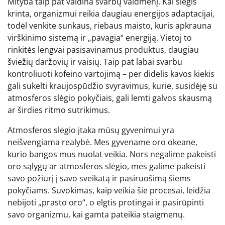
Mityba taip pat vaidina svarbų vaidmenį. Kai slėgis
krinta, organizmui reikia daugiau energijos adaptacijai,
todėl venkite sunkaus, riebaus maisto, kuris apkrauna
virškinimo sistemą ir „pavagia“ energiją. Vietoj to
rinkitės lengvai pasisavinamus produktus, daugiau
šviežių daržovių ir vaisių. Taip pat labai svarbu
kontroliuoti kofeino vartojimą – per didelis kavos kiekis
gali sukelti kraujospūdžio svyravimus, kurie, susidėję su
atmosferos slėgio pokyčiais, gali lemti galvos skausmą
ar širdies ritmo sutrikimus.
Atmosferos slėgio įtaka mūsų gyvenimui yra
neišvengiama realybė. Mes gyvename oro okeane,
kurio bangos mus nuolat veikia. Nors negalime pakeisti
oro sąlygų ar atmosferos slėgio, mes galime pakeisti
savo požiūrį į savo sveikatą ir pasiruošimą šiems
pokyčiams. Suvokimas, kaip veikia šie procesai, leidžia
nebijoti „prasto oro“, o elgtis protingai ir pasirūpinti
savo organizmu, kai gamta pateikia staigmenų.