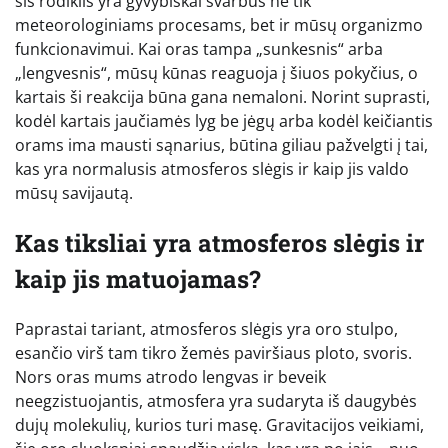
šis rodiklis yra gyvybiškai svarbus ne tik
meteorologiniams procesams, bet ir mūsų organizmo
funkcionavimui. Kai oras tampa „sunkesnis“ arba
„lengvesnis“, mūsų kūnas reaguoja į šiuos pokyčius, o
kartais ši reakcija būna gana nemaloni. Norint suprasti,
kodėl kartais jaučiamės lyg be jėgų arba kodėl keičiantis
orams ima mausti sąnarius, būtina giliau pažvelgti į tai,
kas yra normalusis atmosferos slėgis ir kaip jis valdo
mūsų savijautą.
Kas tiksliai yra atmosferos slėgis ir
kaip jis matuojamas?
Paprastai tariant, atmosferos slėgis yra oro stulpo,
esančio virš tam tikro žemės paviršiaus ploto, svoris.
Nors oras mums atrodo lengvas ir beveik
neegzistuojantis, atmosfera yra sudaryta iš daugybės
dujų molekulių, kurios turi masę. Gravitacijos veikiami,