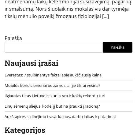
neatmenamų laikų kėlė žmonijai susižavėjimą, pagarbą
ir smalsumą. Nors šiuolaikinis mokslas vis dar tyrinėja
tikslų mėnulio poveikį žmogaus fiziologijai […]
Paieška
Paieška
Naujausi įrašai
Everestas: 7 stulbinantys faktai apie aukščiausią kalną
Mobilūs kondicionieriai be žarnos: ar jie tikrai vėsina?
Ilgiausias tiltas Lietuvoje: kur jis yra ir kokių rekordų turi
Linų sėmenų aliejus: kodėl jį būtina įtraukti į racioną?
Aukštagirės slidinėjimo trasa: kainos, darbo laikas ir patarimai
Kategorijos